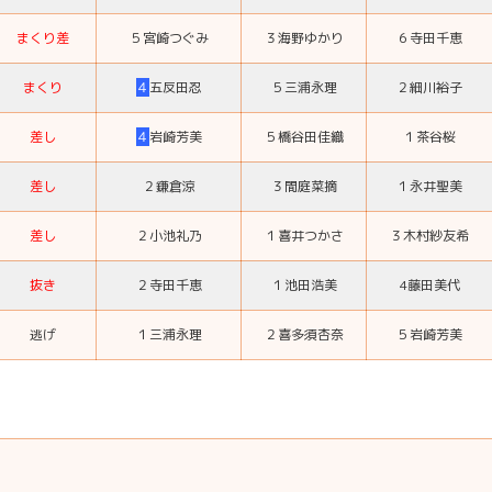
まくり差
５
宮崎つぐみ
３
海野ゆかり
６
寺田千恵
まくり
４
五反田忍
５
三浦永理
２
細川裕子
差し
４
岩崎芳美
５
橋谷田佳織
１
茶谷桜
差し
２
鎌倉涼
３
間庭菜摘
１
永井聖美
差し
２
小池礼乃
１
喜井つかさ
３
木村紗友希
抜き
２
寺田千恵
１
池田浩美
4藤田美代
逃げ
１
三浦永理
２
喜多須杏奈
５
岩崎芳美