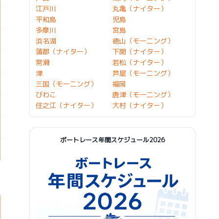
江戸川
丸亀（ナイター）
平和島
児島
多摩川
宮島
浜名湖
徳山（モーニング）
蒲郡（ナイター）
下関（ナイター）
常滑
若松（ナイター）
津
芦屋（モーニング）
三国（モーニング）
福岡
びわこ
唐津（モーニング）
住之江（ナイター）
大村（ナイター）
ボートレース年間スケジュール2026