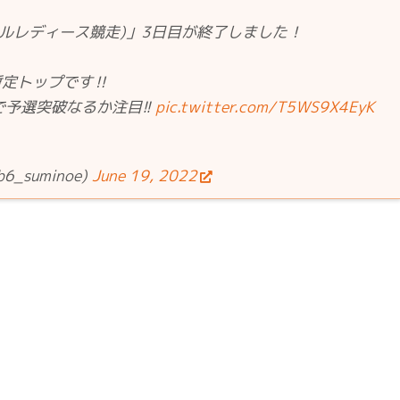
ールレディース競走)」3日目が終了しました！
暫定トップです‼
で予選突破なるか注目!!
pic.twitter.com/T5WS9X4EyK
_suminoe)
June 19, 2022