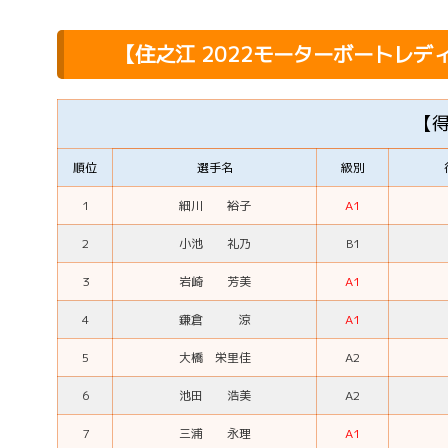
【
住之江 2022モーターボートレデ
【
順位
選手名
級別
1
細川 裕子
A1
2
小池 礼乃
B1
3
岩崎 芳美
A1
4
鎌倉 涼
A1
5
大橋 栄里佳
A2
6
池田 浩美
A2
7
三浦 永理
A1