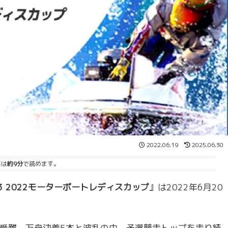
2022.06.19
2025.06.30
事は
約9分
で読めます。
3 2022モーターボートレディスカップ
』は2022年6月20
受難。万舟決着5本と波乱の中、予選競走トップを走り続