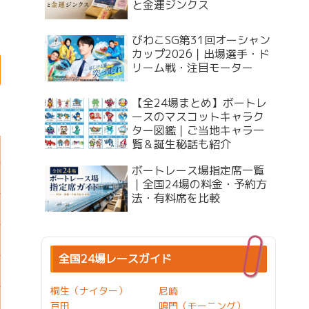
と金運ジンクス
びわこSG第31回オーシャン
カップ2026｜出場選手・ド
リーム戦・注目モーター
【全24場まとめ】ボートレ
ースのマスコットキャラク
ター図鑑｜ご当地キャラ一
覧＆誕生秘話も紹介
ボートレース場指定席一覧
｜全国24場の料金・予約方
法・有料席を比較
全国24場レースガイド
桐生（ナイター）
尼崎
戸田
鳴門（モーニング）