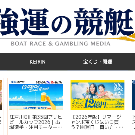
KEIRIN
宝くじ・開運
う
江戸川GⅢ第35回アサヒ
【2026年版】サマージ
管
ビールカップ2026｜出
ャンボ宝くじはいつ買
場選手・注目モーター・
う？開運日・買い方・連
イベント情報まとめ
番とバラの違いを徹底解