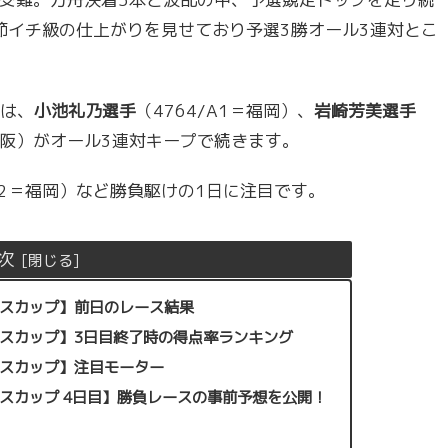
は節イチ級の仕上がりを見せており予選3勝オール3連対とこ
は、
小池礼乃選手
（4764/A1＝福岡）、
岩崎芳美選手
＝大阪）がオール3連対キープで続きます。
/A2＝福岡）など勝負駆けの1日に注目です。
次
ィスカップ】前日のレース結果
ディスカップ】3日目終了時の得点率ランキング
ィスカップ】注目モーター
ィスカップ 4日目】勝負レースの事前予想を公開！