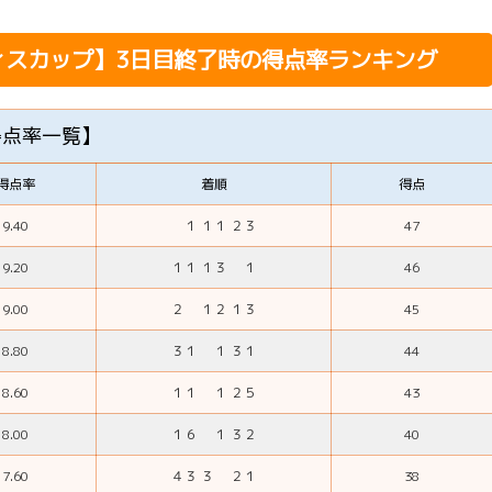
ィスカップ
】3日目終了時の得点率ランキング
得点率一覧】
得点率
着順
得点
9.40
１ １１ ２３
47
9.20
１１ １３ １
46
9.00
２ １２ １３
45
8.80
３１ １ ３１
44
8.60
１１ １ ２５
43
8.00
１６ １ ３２
40
7.60
４３ ３ ２１
38