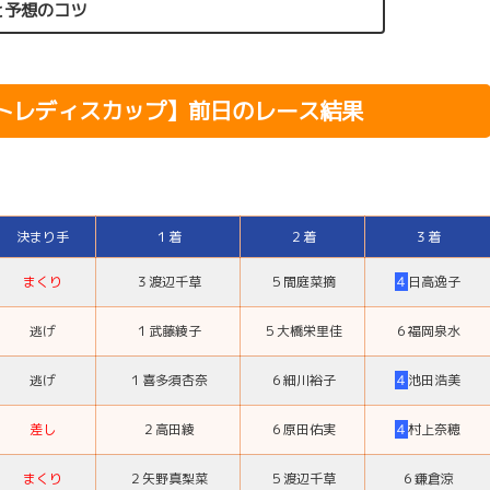
と予想のコツ
ートレディスカップ
】前日のレース結果
決まり手
１着
２着
３着
まくり
３
渡辺千草
５
間庭菜摘
４
日高逸子
逃げ
１
武藤綾子
５
大橋栄里佳
６
福岡泉水
逃げ
１
喜多須杏奈
６
細川裕子
４
池田浩美
差し
２
高田綾
６
原田佑実
４
村上奈穂
まくり
２
矢野真梨菜
５
渡辺千草
６
鎌倉涼