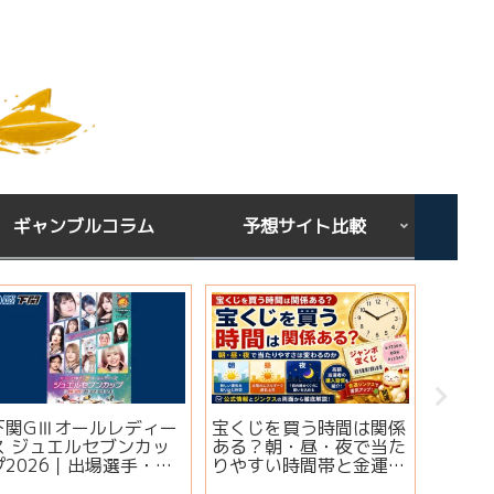
ギャンブルコラム
予想サイト比較
下関GⅢオールレディー
宝くじを買う時間は関係
シンガ
ス ジュエルセブンカッ
ある？朝・昼・夜で当た
ミ・評
プ2026｜出場選手・注
りやすい時間帯と金運ジ
想は当
目モーター・イベント情
ンクスを解説
実績・