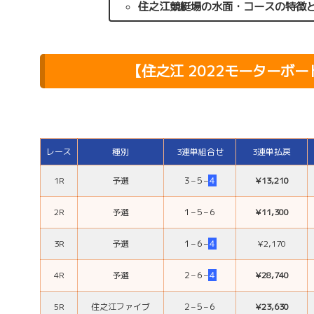
住之江競艇場の水面・コースの特徴
【
住之江 2022モーターボ
レース
種別
3連単組合せ
3連単払戻
1R
予選
３
–
５
–
４
¥13,210
2R
予選
１
–
５
–
６
¥11,300
3R
予選
１
–
６
–
４
¥2,170
4R
予選
２
–
６
–
４
¥28,740
5R
住之江ファイブ
２
–
５
–
６
¥23,630