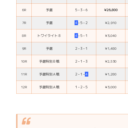
6R
予選
５
–
３
–
６
¥26,800
7R
予選
４
–
５
–
２
¥2,910
8R
トワイライト８
４
–
５
–
１
¥3,040
9R
予選
２
–
３
–
１
¥1,480
10R
予選特別Ｂ戦
２
–
１
–
３
¥2,530
11R
予選特別Ａ戦
２
–
１
–
４
¥1,280
12R
予選特別Ａ戦
１
–
２
–
５
¥3,000