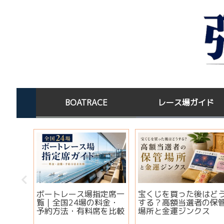
BOATRACE
レース場ガイド
この水
ボートレース場指定席一
宝くじを買った後はど
淡水×
覧｜全国24場の料金・
する？高額当選者の保
コツ
予約方法・有料席を比較
場所と金運ジンクス