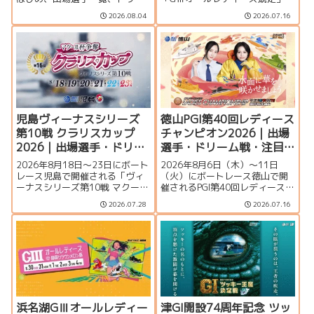
ム戦、注目モーター、水面特
特集ページです。シリーズ展
2026.08.04
2026.07.16
徴、イベント情報を詳しく紹
望、出場選手一覧、発祥地ドリ
介。峰竜太、毒島誠、定松勇樹
ーム、注目モーター、大村水面
らトップレーサーが集結する真
の攻略ポイント、イベント情報
夏のSGの見どころを徹底解説し
まで詳しく紹介します。
ます。
児島ヴィーナスシリーズ
徳山PGI第40回レディース
第10戦 クラリスカップ
チャンピオン2026｜出場
2026｜出場選手・ドリー
選手・ドリーム戦・注目
ム戦・注目モーター・イ
モーター・イベント情報
2026年8月18日～23日にボート
2026年8月6日（木）～11日
ベント情報まとめ
まとめ
レース児島で開催される「ヴィ
（火）にボートレース徳山で開
ーナスシリーズ第10戦 マクール
催されるPGI第40回レディースチ
杯争奪第16回クラリスカップ」
ャンピオン（女子王座決定戦）
2026.07.28
2026.07.16
の特集ページです。出場選手一
の特集ページです。出場選手一
覧、シリーズ展望、ドリーム
覧、シリーズ展望、ドリーム
戦、注目モーター、イベント情
戦、注目モーター、水面特徴、
報まで詳しく紹介します。
イベント情報まで詳しく紹介し
ます。
浜名湖GⅢオールレディー
津GI開設74周年記念 ツッ