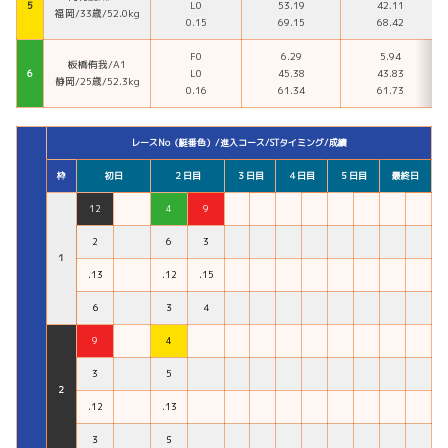
５
L0
53.19
42.11
福岡/33歳/52.0kg
0.15
69.15
68.42
F0
6.29
5.94
板橋侑我/A1
６
L0
45.38
43.83
静岡/25歳/52.3kg
0.16
61.34
61.73
レースNo（艇番色）/進入コース/STタイミング/成績
枠
初日
２日目
３日目
４日目
５日目
最終日
12
4
9
2
6
3
１
.13
.12
.15
６
３
４
9
4
3
5
２
.12
.13
３
５