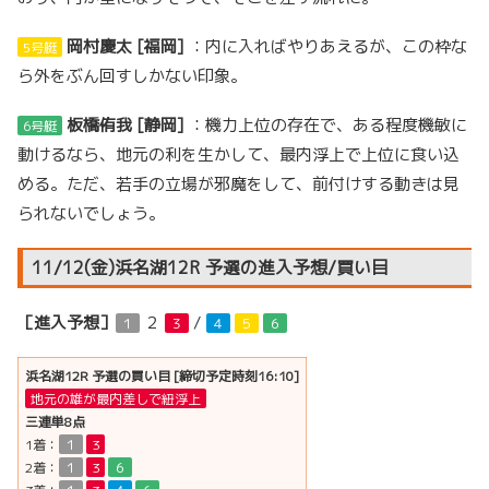
岡村慶太 [福岡]
：内に入ればやりあえるが、この枠な
5号艇
ら外をぶん回すしかない印象。
板橋侑我 [静岡]
：機力上位の存在で、ある程度機敏に
6号艇
動けるなら、地元の利を生かして、最内浮上で上位に食い込
める。ただ、若手の立場が邪魔をして、前付けする動きは見
られないでしょう。
11/12(金)浜名湖12R 予選の進入予想/買い目
［進入予想］
２
/
１
３
４
５
６
浜名湖12R 予選の買い目 [締切予定時刻16:10]
地元の雄が最内差しで紐浮上
三連単8点
1着：
１
3
2着：
１
3
６