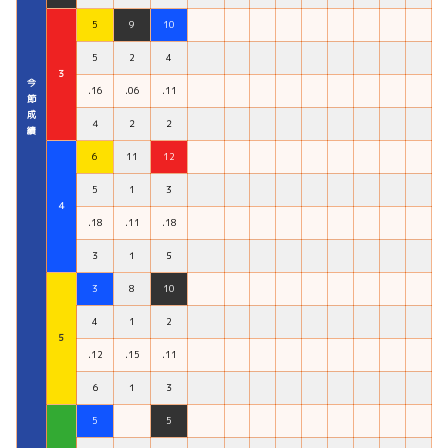
5
9
10
5
2
4
３
今
.16
.06
.11
節
成
４
２
２
績
6
11
12
5
1
3
４
.18
.11
.18
３
１
５
3
8
10
4
1
2
５
.12
.15
.11
６
１
３
5
5