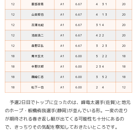
12
服部幸男
A1
6.67
４ ３１
20
12
山田哲也
A1
6.67
４ １３
20
12
古澤光紀
A1
6.67
３１４
20
12
池田浩二
A1
6.67
４２２
20
12
森野正弘
A1
6.67
３ ２３
20
18
青木玄太
A1
6.00
５ ２２
18
18
中野次郎
A1
6.00
２３４
18
18
篠崎仁志
A1
6.00
３ ５２
18
18
松下一也
A1
6.00
２ ４
12
予選2日目でトップに立ったのは、峰竜太選手(佐賀)と地元
のホープ・板橋侑我選手(静岡)が並んでいる形。一変の走り
が期待される巻き返し艇が出てくる可能性も十分にあるの
で、きっちりその気配を察知しておきたいところです。