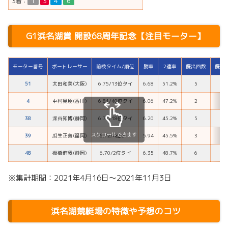
3着：
１
3
４
６
G1浜名湖賞 開設68周年記念【注目モーター】
モーター番号
ボートレーサー
前検タイム/順位
勝率
2連率
優出回数
優勝
51
太田和美(大阪)
6.75/13位タイ
6.68
51.2%
5
0
4
中村晃朋(香川)
6.81/40位タイ
6.06
47.2%
2
1
38
深谷知博(静岡)
6.77/18位タイ
6.20
45.2%
5
2
スクロールできます
39
瓜生正義(福岡)
6.72/4位タイ
5.94
45.5%
3
1
48
板橋侑我(静岡)
6.70/2位タイ
6.35
48.7%
6
3
※集計期間：2021年4月16日〜2021年11月3日
浜名湖競艇場の特徴や予想のコツ