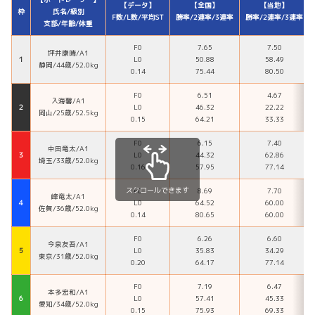
【データ】
【全国】
【当地】
枠
氏名/級別
F数/L数/平均ST
勝率/2連率/3連率
勝率/2連率/3連率
支部/年齢/体重
F0
7.65
7.50
坪井康晴/A1
１
L0
50.88
58.49
静岡/44歳/52.0kg
0.14
75.44
80.50
F0
6.51
4.67
入海馨/A1
２
L0
46.32
22.22
岡山/25歳/52.5kg
0.15
64.21
33.33
F0
6.15
7.40
中田竜太/A1
３
L0
44.32
62.86
埼玉/33歳/52.0kg
0.16
57.95
77.14
スクロールできます
F0
8.69
7.70
峰竜太/A1
４
L0
64.52
60.00
佐賀/36歳/52.0kg
0.14
80.65
60.00
F0
6.26
6.60
今泉友吾/A1
５
L0
35.83
34.29
東京/31歳/52.0kg
0.20
64.17
77.14
F0
7.19
6.47
本多宏和/A1
６
L0
57.41
45.33
愛知/34歳/52.0kg
0.15
75.93
69.33