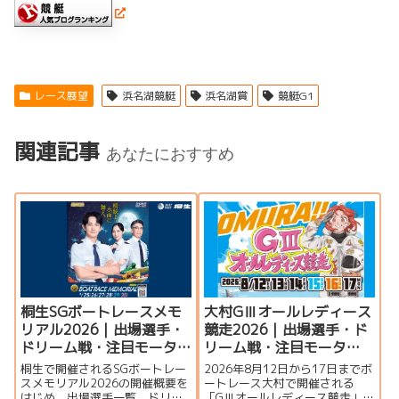
レース展望
浜名湖競艇
浜名湖賞
競艇G1
関連記事
あなたにおすすめ
桐生SGボートレースメモ
大村GⅢオールレディース
リアル2026｜出場選手・
競走2026｜出場選手・ド
ドリーム戦・注目モータ
リーム戦・注目モータ
ー・イベント情報まとめ
ー・イベント情報まとめ
桐生で開催されるSGボートレー
2026年8月12日から17日までボ
スメモリアル2026の開催概要を
ートレース大村で開催される
はじめ、出場選手一覧、ドリー
「GⅢオールレディース競走」の