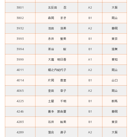
3801
五反田 忍
A2
大阪
3802
森岡 まき
B1
岡山
3932
池田 浩美
A2
静岡
3993
永井 聖美
B1
東京
3994
茶谷 桜
B1
滋賀
3999
大瀧 明日香
A1
愛知
4011
堀之内紀代子
A2
岡山
4014
片岡 恵里
B1
山口
4065
金田 幸子
A2
岡山
4225
土屋 千明
B1
群馬
4246
喜多 那由夏
B1
静岡
4283
石井 裕美
B1
東京
4289
落合 直子
A2
大阪