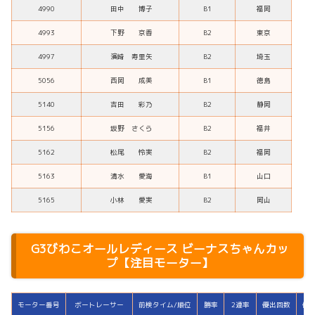
4990
田中 博子
B1
福岡
4993
下野 京香
B2
東京
4997
濱崎 寿里矢
B2
埼玉
5056
西岡 成美
B1
徳島
5140
吉田 彩乃
B2
静岡
5156
坂野 さくら
B2
福井
5162
松尾 怜実
B2
福岡
5163
清水 愛海
B1
山口
5165
小林 愛実
B2
岡山
G3びわこオールレディース ビーナスちゃんカッ
プ【注目モーター】
モーター番号
ボートレーサー
前検タイム/順位
勝率
2連率
優出回数
優