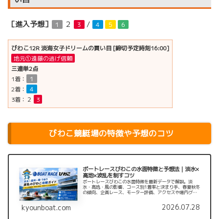
［進入予想］
２
/
１
３
４
５
６
びわこ12R 淡海女子ドリームの買い目 [締切予定時刻16:00]
地元①遠藤の逃げ信頼
三連単2点
1着：
１
2着：
４
3着：
２
3
びわこ競艇場の特徴や予想のコツ
ボートレースびわこの水面特徴と予想法｜淡水×
高地×波乱を制すコツ
ボートレースびわこの水面特徴を最新データで解説。淡
水・高地・風の影響、コース別1着率と決まり手、春夏秋冬
の傾向、企画レース、モーター評価、アクセスや場内グル
メまで、舟券予想で確認したいポイントをまとめます。
2026.07.28
kyounboat.com