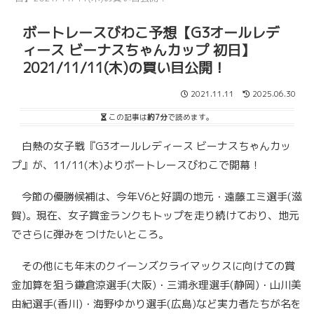
ボートレースびわこ予想【G3オールレデ
ィース ビーナスちゃんカップ 初日】
2021/11/11(木)の買い目公開！
2021.11.11
2025.06.30
この記事は
約7分
で読めます。
白熱の女子戦『G3オールレディース ビーナスちゃんカッ
プ』が、11/11(木)よりボートレースびわこで開幕！
今節の優勝候補は、今年V6と好調の地元・遠藤エミ選手(滋
賀)。現在、女子賞金ランクもトップを走り続けており、地元
でさらに弾みをつけたいところ。
その他にも年末のクイーンズクライマックスに向けての賞
金加算を狙う鎌倉涼選手(大阪)・三浦永理選手(静岡)・山川美
由紀選手(香川)・海野ゆかり選手(広島)など実力者たちが名を