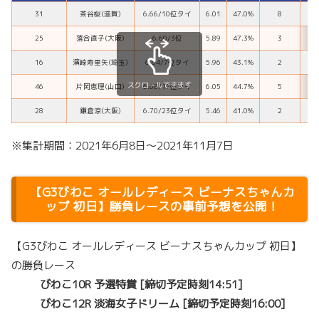
31
茶谷桜(滋賀)
6.66/10位タイ
6.01
47.0%
8
25
落合直子(大阪)
6.60/3位
5.89
47.3%
3
16
濱崎寿里矢(埼玉)
6.64/7位タイ
5.96
43.1%
2
スクロールできます
46
片岡恵理(山口)
6.68/17位タイ
6.05
44.7%
5
28
鎌倉涼(大阪)
6.70/23位タイ
5.46
41.0%
2
※集計期間：2021年6月8日〜2021年11月7日
【G3びわこ オールレディース ビーナスちゃんカ
ップ 初日】勝負レースの事前予想を公開！
【G3びわこ オールレディース ビーナスちゃんカップ 初日】
の勝負レース
びわこ10R 予選特賞 [締切予定時刻14:51]
びわこ12R 淡海女子ドリーム [締切予定時刻16:00]