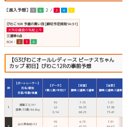
［進入予想］
２
/
１
６
３
４
５
びわこ10R 予選の買い目 [締切予定時刻14:51]
大外⑥鎌倉の気配上々
三連単6点
BOX：
２
３
６
【G3びわこオールレディース ビーナスちゃん
カップ 初日】びわこ12Rの事前予想
【ボートレーサー】
【データ】
【全国】
【当地】
枠
氏名/級別
F数/L数/平均ST
勝率/2連率/3連率
勝率/2連率/3連率
支部/年齢/体重
F0
7.13
7.31
遠藤エミ/A1
１
L0
56.35
57.38
滋賀/33歳/44.4kg
0.14
68.25
75.41
F0
6.73
7.31
山川美由紀/A2
２
L0
47.37
66.67