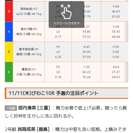
F0
5.04
5.84
津田裕絵/A2
３
L0
25.66
40.63
山口/35歳/49.7kg
0.18
47.79
65.63
スクロールできます
F0
5.27
5.44
清水沙樹/B1
４
L0
33.80
33.33
東京/34歳/49.2kg
0.17
53.52
44.44
F0
4.43
0.00
喜多那由夏/B1
５
L0
20.99
0.00
静岡/39歳/49.5kg
0.20
37.04
0.00
F0
7.29
4.64
鎌倉涼/A1
６
L0
60.22
27.27
大阪/32歳/45.0kg
0.16
76.34
54.55
11/11(木)びわこ10R 予選の注目ポイント
垣内清美 [三重]
：機力劣勢で底上げ必要。競ったら厳
1号艇
しく好枠を生かしに先に回れるか。
2号艇
西岡成美 [徳島]
：機力は中堅も良い部類。上積みでき