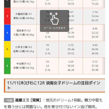
香川/55歳/46.1kg
0.15
70.53
72.22
F0
5.91
7.74
大瀧明日香/A1
３
L0
38.10
52.94
愛知/42歳/44.8kg
0.16
63.81
82.35
スクロールできます
F0
6.67
4.56
落合直子/A2
４
L0
47.76
22.22
大阪/37歳/46.9kg
0.16
74.33
33.33
F0
5.70
4.90
小芦るり華/A2
５
L0
39.44
30.00
佐賀/24歳/49.2kg
0.16
53.52
40.00
F0
5.29
5.72
中谷朋子/A2
６
L0
33.93
37.50
兵庫/45歳/44.7kg
0.16
46.43
59.38
11/11(木)びわこ12R 淡海女子ドリームの注目ポイン
ト
遠藤エミ [滋賀]
：地元のドリーム1号艇。機力中堅も
1号艇
を戦う分には問題ない。他を寄せ付けないイン逃げ期待。