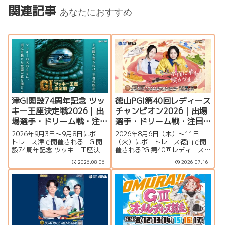
関連記事
あなたにおすすめ
津GI開設74周年記念 ツッ
徳山PGI第40回レディース
キー王座決定戦2026｜出
チャンピオン2026｜出場
場選手・ドリーム戦・注
選手・ドリーム戦・注目
目モーター・イベント情
モーター・イベント情報
2026年9月3日〜9月8日にボー
2026年8月6日（木）～11日
報まとめ
まとめ
トレース津で開催される「GI開
（火）にボートレース徳山で開
設74周年記念 ツッキー王座決定
催されるPGI第40回レディースチ
戦」の特集ページです。出場選
ャンピオン（女子王座決定戦）
2026.08.06
2026.07.16
手一覧、シリーズ展望、ドリー
の特集ページです。出場選手一
ム戦、注目モーター、水面特
覧、シリーズ展望、ドリーム
徴、イベント情報まで詳しく紹
戦、注目モーター、水面特徴、
介します。
イベント情報まで詳しく紹介し
ます。