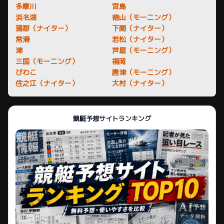
多摩川
宮島
浜名湖
徳山（モーニング）
蒲郡（ナイター）
下関（ナイター）
常滑
若松（ナイター）
津
芦屋（モーニング）
三国（モーニング）
福岡
びわこ
唐津（モーニング）
住之江（ナイター）
大村（ナイター）
競艇予想サイトランキング