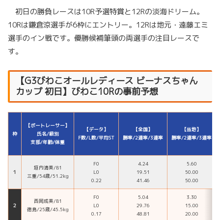
初日の勝負レースは10R予選特賞と12Rの淡海ドリーム。
10Rは鎌倉涼選手が6枠にエントリー。12Rは地元・遠藤エミ
選手のイン戦です。優勝候補筆頭の両選手の注目レースで
す。
【G3びわこオールレディース ビーナスちゃん
カップ 初日】びわこ10Rの事前予想
【ボートレーサー】
【データ】
【全国】
【当地】
枠
氏名/級別
F数/L数/平均ST
勝率/2連率/3連率
勝率/2連率/3連率
支部/年齢/体重
F0
4.24
5.60
垣内清美/B1
１
L0
19.51
50.00
三重/54歳/51.2kg
0.22
41.46
50.00
F0
5.04
3.30
西岡成美/B1
２
L0
29.76
15.00
徳島/25歳/45.5kg
0.17
48.81
20.00