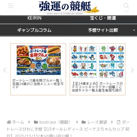
BOATRACE
レース場ガイド
メニュー
検索
KEIRIN
宝くじ・開運
ギャンブルコラム
予想サイト比較
カ
ボートレース場名物グルメ一覧｜
びわ
【全24場まとめ】ボートレースの
応
全国24場のご当地メニュー完全ガ
プ2
マスコットキャラクター図鑑｜ご
ま
イド
注
当地キャラ一覧＆誕生秘話も紹介
ホーム
boatrace（競艇）
レース展望
ボー
トレースびわこ予想【G3オールレディース ビーナスちゃんカップ 初
日】2021/11/11(木)の買い目公開！