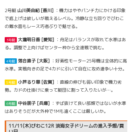
2号艇
山川美由紀 [香川]
：機力はややパンチ力にかける印象
で底上げは欲しいが戦えるレベル。冷静な立ち回りでびわこ
の難水面もレース巧者ぶりで魅せる。
大瀧明日香 [愛知]
：舟足はバランスが取れて水準はあ
3号艇
る。調整で上向けばセンター枠から全速戦で挑む。
落合直子 [大阪]
：好素性モーター25号機は全体的に高
4号艇
水準。実戦向きの足で4カドに引いて自在に攻め連争い十分。
小芦るり華 [佐賀]
：直線の伸びも弱い印象で機力劣
5号艇
勢。カドの仕掛けに乗って艇団に割って入りたいが…。
中谷朋子 [兵庫]
：ずば抜けて良い部類ではないが水準
6号艇
はありそうだが大外枠で1Mも遠くここは厳しいか。
11/11(木)びわこ12R 淡海女子ドリームの進入予想/買
い目