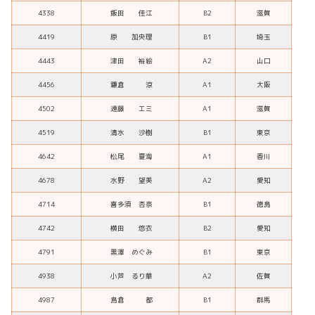
4338
飯田 佳江
B2
滋賀
4419
原 加央理
B1
埼玉
4443
津田 裕絵
A2
山口
4456
鎌倉 涼
A1
大阪
4502
遠藤 エミ
A1
滋賀
4519
清水 沙樹
B1
東京
4642
松尾 夏海
A1
香川
4678
水野 望美
A2
愛知
4714
喜多須 杏奈
B1
徳島
4742
横田 悠衣
B2
愛知
4791
黒澤 めぐみ
B1
東京
4938
小芦 るり華
A2
佐賀
4987
島倉 都
B1
群馬