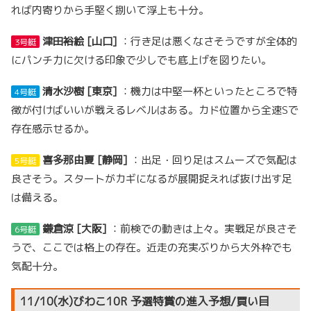
れば内寄りから手堅く捌いて浮上も十分。
津田裕絵 [山口]
：行き足は悪くなさそうですが全体的
3号艇
にパンチ力に欠ける印象で少しでも底上げを図りたい。
清水沙樹 [東京]
：機力は中堅一杯といったところで特
4号艇
徴が付けばいいが戦えるレベルはある。カド位置から全速Sで
存在感示せるか。
喜多那由夏 [静岡]
：出足・回り足はスムーズで気配は
5号艇
良さそう。スタートがカギになるが展開捉えれば抜け出す足
は備える。
鎌倉涼 [大阪]
：前検での動きは上々。実戦足が良さそ
6号艇
うで、ここでは格上の存在。近走の充実ぶりから大外枠でも
気配十分。
11/10(水)びわこ10R 予選特賞の進入予想/買い目