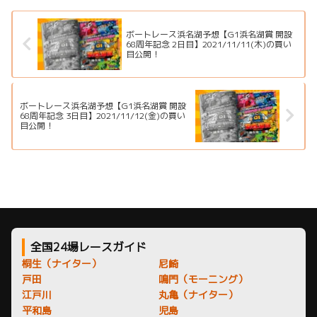
戦、注目モーター、イベント情
特徴、舟券攻略、アクセス情報
報まで詳しく紹介します。
を詳しく紹介します。
ボートレース浜名湖予想【G1浜名湖賞 開設
68周年記念 2日目】2021/11/11(木)の買い
目公開！
ボートレース浜名湖予想【G1浜名湖賞 開設
68周年記念 3日目】2021/11/12(金)の買い
目公開！
全国24場レースガイド
桐生（ナイター）
尼崎
戸田
鳴門（モーニング）
江戸川
丸亀（ナイター）
平和島
児島