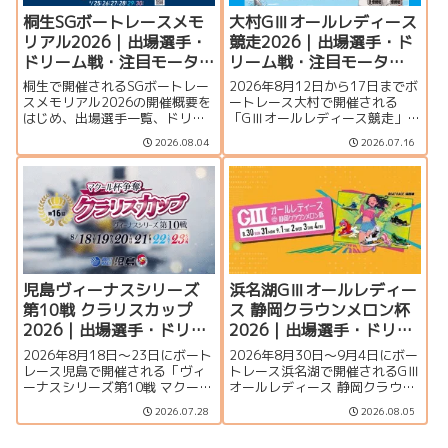
桐生SGボートレースメモ
大村GⅢオールレディース
リアル2026｜出場選手・
競走2026｜出場選手・ド
ドリーム戦・注目モータ
リーム戦・注目モータ
ー・イベント情報まとめ
ー・イベント情報まとめ
桐生で開催されるSGボートレー
2026年8月12日から17日までボ
スメモリアル2026の開催概要を
ートレース大村で開催される
はじめ、出場選手一覧、ドリー
「GⅢオールレディース競走」の
ム戦、注目モーター、水面特
特集ページです。シリーズ展
2026.08.04
2026.07.16
徴、イベント情報を詳しく紹
望、出場選手一覧、発祥地ドリ
介。峰竜太、毒島誠、定松勇樹
ーム、注目モーター、大村水面
らトップレーサーが集結する真
の攻略ポイント、イベント情報
夏のSGの見どころを徹底解説し
まで詳しく紹介します。
ます。
児島ヴィーナスシリーズ
浜名湖GⅢオールレディー
第10戦 クラリスカップ
ス 静岡クラウンメロン杯
2026｜出場選手・ドリー
2026｜出場選手・ドリー
ム戦・注目モーター・イ
ム戦・注目モーター・イ
2026年8月18日～23日にボート
2026年8月30日～9月4日にボー
ベント情報まとめ
ベント情報まとめ
レース児島で開催される「ヴィ
トレース浜名湖で開催されるGⅢ
ーナスシリーズ第10戦 マクール
オールレディース 静岡クラウン
杯争奪第16回クラリスカップ」
メロン杯の特集ページです。出
2026.07.28
2026.08.05
の特集ページです。出場選手一
場選手一覧、シリーズ展望、ド
覧、シリーズ展望、ドリーム
リーム戦、注目モーター、水面