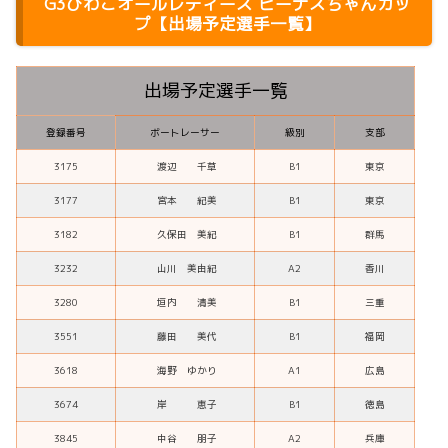
G3びわこオールレディース ビーナスちゃんカッ
プ【出場予定選手一覧】
出場予定選手一覧
登録番号
ボートレーサー
級別
支部
3175
渡辺 千草
B1
東京
3177
宮本 紀美
B1
東京
3182
久保田 美紀
B1
群馬
3232
山川 美由紀
A2
香川
3280
垣内 清美
B1
三重
3551
藤田 美代
B1
福岡
3618
海野 ゆかり
A1
広島
3674
岸 恵子
B1
徳島
3845
中谷 朋子
A2
兵庫