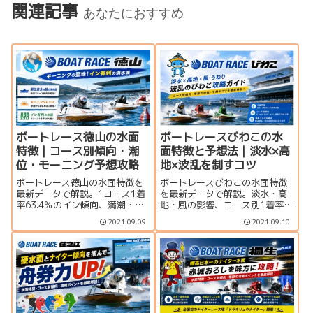
関連記事
あなたにおすすめ
ボートレース徳山の水面
ボートレースびわこの水
特徴｜コース別傾向・潮
面特徴と予想法｜淡水×高
位・モーニング予想攻略
地×波乱を制すコツ
ボートレース徳山の水面特徴を
ボートレースびわこの水面特徴
最新データで解説。1コース1着
を最新データで解説。淡水・高
率63.4％のイン傾向、満潮・干
地・風の影響、コース別1着率と
潮による変化、モーニングレー
決まり手、春夏秋冬の傾向、企
2021.09.09
2021.09.10
ス、コース別決まり手、出目ラ
画レース、モーター評価、アク
ンキング、モーターの見方やア
セスや場内グルメまで、舟券予
クセスまで、予想時のポイント
想で確認したいポイントをまと
をまとめます。
めます。