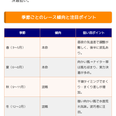
決着狙い。
季節ごとのレース傾向と注目ポイント
季節
傾向
狙い目ポイント
昼夜の気温差で調整が
春（3〜5月）
本命
難しく、後半に波乱あ
り。
向かい風→ナイター帯
夏（6〜8月）
本命
は風も収まり、実力決
着が多め。
干潮タイミングでまく
秋（9〜11月）
混戦
り・まくり差しが増
加。
強い向かい風で水面荒
冬（12〜2月）
混戦
れ気味。波巧者に注
目。