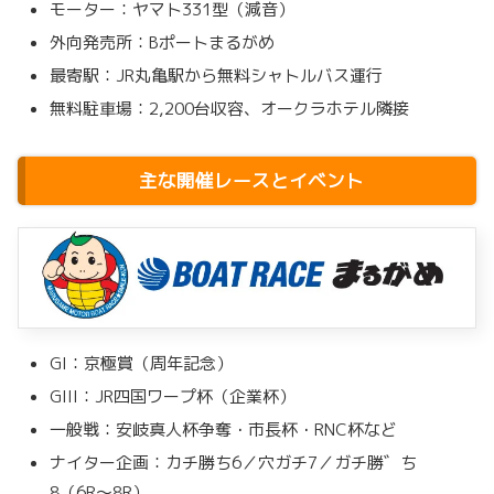
モーター：ヤマト331型（減音）
外向発売所：Bポートまるがめ
最寄駅：JR丸亀駅から無料シャトルバス運行
無料駐車場：2,200台収容、オークラホテル隣接
主な開催レースとイベント
GI：京極賞（周年記念）
GIII：JR四国ワープ杯（企業杯）
一般戦：安岐真人杯争奪・市長杯・RNC杯など
ナイター企画：カチ勝ち6／穴ガチ7／ガチ勝゛ち
8（6R〜8R）