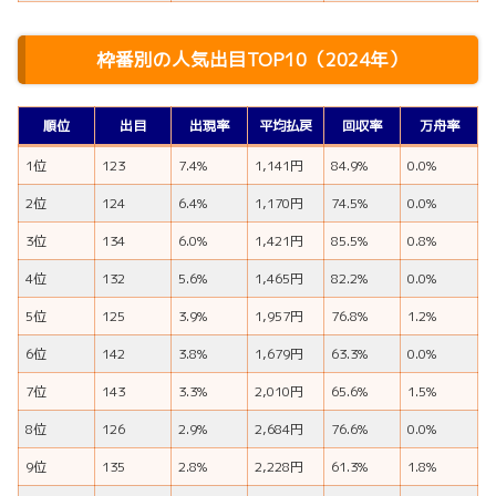
枠番別の人気出目TOP10（2024年）
順位
出目
出現率
平均払戻
回収率
万舟率
1位
123
7.4%
1,141円
84.9%
0.0%
2位
124
6.4%
1,170円
74.5%
0.0%
3位
134
6.0%
1,421円
85.5%
0.8%
4位
132
5.6%
1,465円
82.2%
0.0%
5位
125
3.9%
1,957円
76.8%
1.2%
6位
142
3.8%
1,679円
63.3%
0.0%
7位
143
3.3%
2,010円
65.6%
1.5%
8位
126
2.9%
2,684円
76.6%
0.0%
9位
135
2.8%
2,228円
61.3%
1.8%