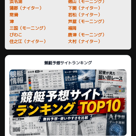
浜名湖
徳山（モーニング）
蒲郡（ナイター）
下関（ナイター）
常滑
若松（ナイター）
津
芦屋（モーニング）
三国（モーニング）
福岡
びわこ
唐津（モーニング）
住之江（ナイター）
大村（ナイター）
競艇予想サイトランキング