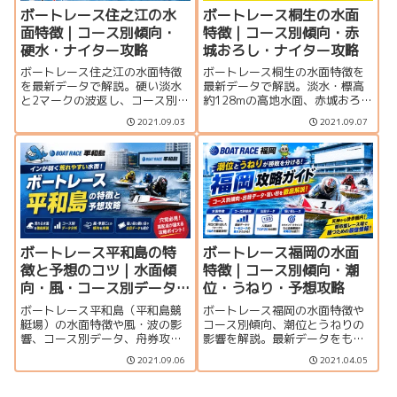
ボートレース住之江の水
ボートレース桐生の水面
面特徴｜コース別傾向・
特徴｜コース別傾向・赤
硬水・ナイター攻略
城おろし・ナイター攻略
ボートレース住之江の水面特徴
ボートレース桐生の水面特徴を
を最新データで解説。硬い淡水
最新データで解説。淡水・標高
と2マークの波返し、コース別入
約128mの高地水面、赤城おろし
着率・決まり手、季節別のイン
の影響、コース別入着率、季節
2021.09.03
2021.09.07
傾向、ナイター後半、住之江フ
傾向、ドラドキ企画レース、モ
ァイブ、モーターの見方やアク
ーターの見方、アクセスや場内
セスまで、予想に役立つポイン
グルメまで、予想時のポイント
トをまとめます。
をまとめます。
ボートレース平和島の特
ボートレース福岡の水面
徴と予想のコツ｜水面傾
特徴｜コース別傾向・潮
向・風・コース別データ
位・うねり・予想攻略
を徹底解説
ボートレース平和島（平和島競
ボートレース福岡の水面特徴や
艇場）の水面特徴や風・波の影
コース別傾向、潮位とうねりの
響、コース別データ、舟券攻略
影響を解説。最新データをもと
のポイントを徹底解説。地元レ
に、イン逃げと3コースの狙い
2021.09.06
2021.04.05
ーサーや場内施設、アクセス情
目、季節別傾向、企画番組、地
報、SG・GI開催レースまで、平
元レーサー、指定席、アクセス
和島攻略に役立つ情報をまとめ
情報までまとめています。