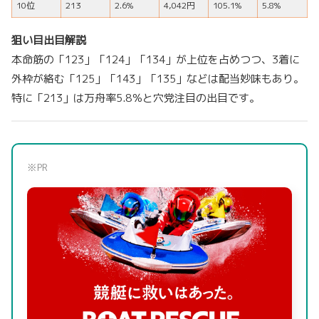
10位
213
2.6%
4,042円
105.1%
5.8%
狙い目出目解説
本命筋の「123」「124」「134」が上位を占めつつ、3着に
外枠が絡む「125」「143」「135」などは配当妙味もあり。
特に「213」は万舟率5.8％と穴党注目の出目です。
※PR