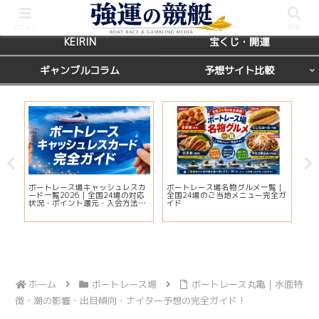
BOATRACE
レース場ガイド
メニュー
検索
KEIRIN
宝くじ・開運
ギャンブルコラム
予想サイト比較
国
ボートレース場キャッシュレスカ
ボートレース場名物グルメ一覧｜
【
席を
ード一覧2026｜全国24場の対応
全国24場のご当地メニュー完全ガ
マ
状況・ポイント還元・入会方法ま
イド
当
とめ
ホーム
ボートレース場
ボートレース丸亀｜水面特
徴・潮の影響・出目傾向・ナイター予想の完全ガイド！