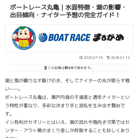
ボートレース丸亀｜水面特徴・潮の影響・
出目傾向・ナイター予想の完全ガイド！
2025.07.16
2026.01.12
この記事は
約4分
で読めます。
潮と風が織りなす駆け引き、そしてナイターの光が照らす戦
い——。
ボートレース丸亀は、瀬戸内海の干満差と通年ナイターとい
う特性が重なり、多彩な決まり手と波乱を生み出す舞台で
す。
イン有利がセオリーとはいえ、潮の流れや風向き次第ではセ
ンター・アウト勢のまくり差しが炸裂することも珍しくあり