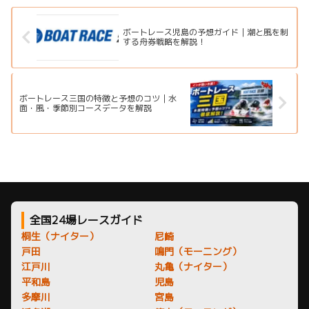
ています。
ボートレース児島の予想ガイド｜潮と風を制
する舟券戦略を解説！
ボートレース三国の特徴と予想のコツ｜水
面・風・季節別コースデータを解説
全国24場レースガイド
桐生（ナイター）
尼崎
戸田
鳴門（モーニング）
江戸川
丸亀（ナイター）
平和島
児島
多摩川
宮島