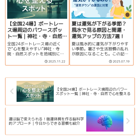
【全国24場】ボートレー
夏は運気が下がる季節？
ス場周辺のパワースポッ
風水で見る原因と開運・
ト一覧｜神社・寺・自然
運気アップの方法7選！
で心を整える
全国24ボートレース場の近く
夏は風水的に運気が下がりやす
で“心を整えやすい”神社・寺
い季節。暑さや生活習慣の乱れ
院・自然スポットを地域別に整
が原因になることも。この記事
理。スピリチュアルに寄りすぎ
では、夏のNG風水と運気を上げ
2025.11.22
2025.07.19
ず、レース前の緊張を落ち着か
るための開運習慣やお風呂の入
せたい人向けの実用ガイド。
り方などを詳しく解説します。
【全国24場】ボートレース場周辺のパワー
スポット一覧｜神社・寺・自然で心を整える
運は脳で変えられる！強運体質を作る脳科学
的アプローチ｜今日からできる習慣も紹介