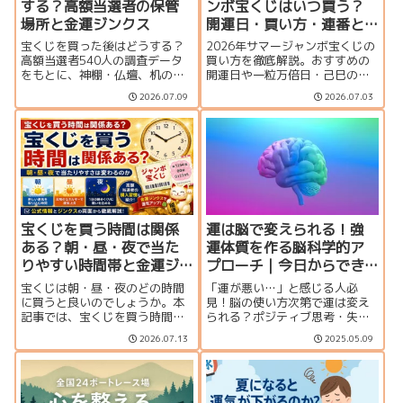
する？高額当選者の保管
ンボ宝くじはいつ買う？
場所と金運ジンクス
開運日・買い方・連番と
バラの違いを徹底解説
宝くじを買った後はどうする？
2026年サマージャンボ宝くじの
高額当選者540人の調査データ
買い方を徹底解説。おすすめの
をもとに、神棚・仏壇、机の引
開運日や一粒万倍日・己巳の
き出し、財布、冷蔵庫など実際
日、連番とバラの違い、何枚買
2026.07.09
2026.07.03
の保管場所を紹介。宝くじの置
うのがおすすめか、プレミア
き場所や購入後に試したい金運
ム・ミニとの比較、当せん確率
ジンクス、当選確認から換金ま
まで分かりやすく紹介します。
での注意点も解説します。
宝くじを買う時間は関係
運は脳で変えられる！強
ある？朝・昼・夜で当た
運体質を作る脳科学的ア
りやすい時間帯と金運ジ
プローチ｜今日からでき
ンクスを解説
る習慣も紹介
宝くじは朝・昼・夜のどの時間
「運が悪い…」と感じる人必
に買うと良いのでしょうか。本
見！脳の使い方次第で運は変え
記事では、宝くじを買う時間と
られる？ポジティブ思考・失敗
当選確率の関係、金運アップの
の活かし方・感情コントロール
2026.07.13
2025.05.09
ジンクス、一粒万倍日や天赦日
など、強運を引き寄せる脳科学
との組み合わせ、購入時のポイ
的メソッドをわかりやすく解
ントを分かりやすく解説しま
説。今日から実践できる習慣も
す。
紹介します。