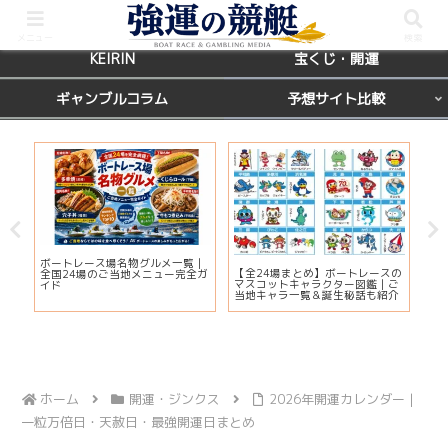
BOATRACE
レース場ガイド
メニュー
検索
KEIRIN
宝くじ・開運
ギャンブルコラム
予想サイト比較
カ
ボートレース場名物グルメ一覧｜
びわ
【全24場まとめ】ボートレースの
応
全国24場のご当地メニュー完全ガ
プ2
マスコットキャラクター図鑑｜ご
ま
イド
注
当地キャラ一覧＆誕生秘話も紹介
ホーム
開運・ジンクス
2026年開運カレンダー｜
一粒万倍日・天赦日・最強開運日まとめ