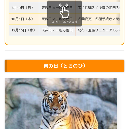
7月19日（日）
天赦日 × 一粒万倍日
宝くじ購入／投資の初回入金／
10月1日（木）
天赦日 × 一粒万倍日
名義変更・各種手続き／開業準
スクロールできます
12月16日（水）
天赦日 × 一粒万倍日
財布・通帳リニューアル／年末
寅の日（とらのひ）