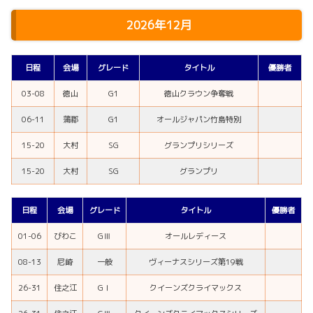
2026年12月
日程
会場
グレード
タイトル
優勝者
03-08
徳山
G1
徳山クラウン争奪戦
06-11
蒲郡
G1
オールジャパン竹島特別
15-20
大村
SG
グランプリシリーズ
15-20
大村
SG
グランプリ
日程
会場
グレード
タイトル
優勝者
01-06
びわこ
GⅢ
オールレディース
08-13
尼崎
一般
ヴィーナスシリーズ第19戦
26-31
住之江
GⅠ
クイーンズクライマックス