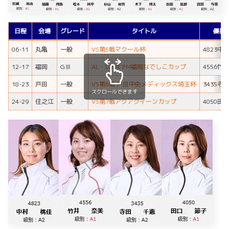
日程
会場
グレード
タイトル
優勝
06-11
丸亀
一般
VS第5戦マクール杯
4823中
12-17
福岡
GⅢ
AL・LOVE FM福岡なでしこカップ
4556竹
18-23
戸田
一般
VS第6戦 戸田中央メディックス埼玉杯
3435寺
スクロールできます
24-29
住之江
一般
VS第7戦アクアクイーンカップ
4050田