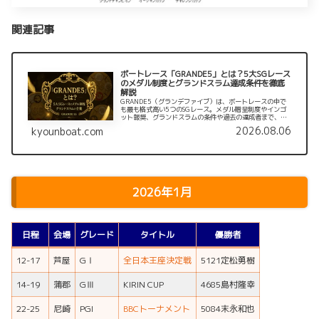
関連記事
ボートレース「GRANDE5」とは？5大SGレース
のメダル制度とグランドスラム達成条件を徹底
解説
GRANDE5（グランデファイブ）は、ボートレースの中で
も最も格式高い5つのSGレース。メダル贈呈制度やインゴ
ット報奨、グランドスラムの条件や過去の達成者まで、
2025年最新版として徹底解説します。
2026.08.06
kyounboat.com
2026年1月
日程
会場
グレード
タイトル
優勝者
12-17
芦屋
GⅠ
全日本王座決定戦
5121定松勇樹
14-19
蒲郡
GⅢ
KIRIN CUP
4685島村隆幸
22-25
尼崎
PGI
BBCトーナメント
5084末永和也