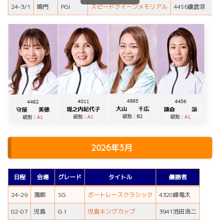
24-3/1
鳴門
PGI
スピードクイーンメモリアル
4456鎌倉涼
2026年3月
日程
会場
グレード
タイトル
優勝者
24-29
蒲郡
SG
ボートレースクラシック
4320峰竜太
02-07
児島
GⅠ
児島キングカップ
3941池田浩二