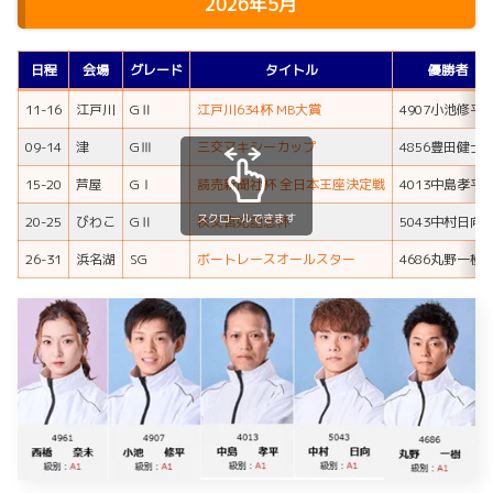
2026年5月
日程
会場
グレード
タイトル
優勝者
11-16
江戸川
GⅡ
江戸川634杯 MB大賞
4907小池修平
09-14
津
GⅢ
三交マキシーカップ
4856豊田健士
15-20
芦屋
GⅠ
読売新聞社杯 全日本王座決定戦
4013中島孝平
スクロールできます
20-25
びわこ
GⅡ
秩父宮妃記念杯
5043中村日向
26-31
浜名湖
SG
ボートレースオールスター
4686丸野一樹