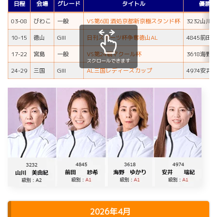
日程
会場
グレード
タイトル
優勝者
03-08
びわこ
一般
VS第6回 酒処京都新京極スタンド杯
3232山川
10-15
徳山
GIII
日刊スポーツ杯争奪徳山AL
4845前田
17-22
宮島
一般
VS第24戦マクール杯
3618海野
スクロールできます
24-29
三国
GIII
AL三国レディースカップ
4974安井
2026年4月