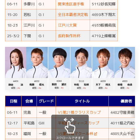
06-11
多摩川
GⅠ
関東地区選手権
5112砂長知輝
15-20
若松
GⅠ
全日本覇者決定戦
4659木下翔太
18-23
江戸川
GⅠ
江戸川大賞
4933板橋侑我
25-3/2
下関
GⅠ
長府製作所杯
4719上條暢嵩
日程
会場
グレード
タイトル
優勝者
06-11
児島
一般
VS第21戦クラリスカップ
4482守屋美穂
12-17
平和島
GIII
平和島レディースカップ
4011堀之内紀代
18-23
福岡
一般
VS第22戦マクール杯
4885大山千広
スクロールできます