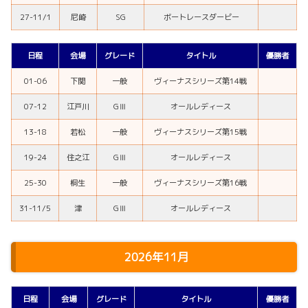
27-11/1
尼崎
SG
ボートレースダービー
日程
会場
グレード
タイトル
優勝者
01-06
下関
一般
ヴィーナスシリーズ第14戦
07-12
江戸川
GⅢ
オールレディース
13-18
若松
一般
ヴィーナスシリーズ第15戦
19-24
住之江
GⅢ
オールレディース
25-30
桐生
一般
ヴィーナスシリーズ第16戦
31-11/5
津
GⅢ
オールレディース
2026年11月
日程
会場
グレード
タイトル
優勝者