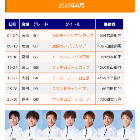
2026年6月
日程
会場
グレード
タイトル
優勝者
04-09
宮島
GⅠ
宮島チャンピオンカップ
4604岩瀬裕亮
08-13
尼崎
GⅠ
尼崎センプルカップ
4857加藤翔馬
13-18
常滑
GⅠ
トコタンキング決定戦
5051松本純平
16-21
徳山
GIII
サッポロビールカップ
4269杉山裕也
17-22
大村
GII
モーターボート誕生祭
4659木下翔太
23-28
鳴門
SG
グランドチャンピオン
4166吉田拡郎
25-30
桐生
GIII
サッポロビールカップ
4839四宮与寛