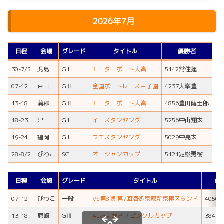
2026年7月
日程
会場
グレード
タイトル
優勝者
30-7/5
児島
GII
モーターボート大賞
5142常住蓮
07-12
戸田
GⅡ
全国ボートレース甲子園
4237大峯豊
13-18
蒲郡
GⅡ
モーターボート大賞
4856豊田健士郎
18-23
津
GIII
イースタンヤング
5256中山翔太
19-24
福岡
GIII
ウエスタンヤング
5029中亮太
28-8/2
びわこ
SG
オーシャンカップ
5121定松勇樹
日程
会場
グレード
タイトル
優
07-12
びわこ
一般
VS第8戦 第7回酒処京都新京極スタンド
4050
13-18
尼崎
GⅢ
ALあまがさきピンクルカップ
3845