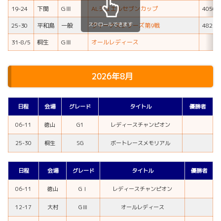
19-24
下関
GⅢ
ALジュエルセブンカップ
4050
スクロールできます
25-30
平和島
一般
ヴィーナスシリーズ第9戦
4825
31-8/5
桐生
GⅢ
オールレディース
2026年8月
日程
会場
グレード
タイトル
優勝者
06-11
徳山
G1
レディースチャンピオン
25-30
桐生
SG
ボートレースメモリアル
日程
会場
グレード
タイトル
優勝者
06-11
徳山
GⅠ
レディースチャンピオン
12-17
大村
GⅢ
オールレディース