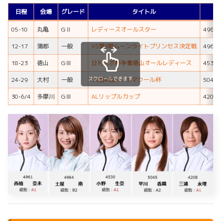
日程
会場
グレード
タイトル
優
05-10
丸亀
GⅡ
レディースオールスター
496
12-17
蒲郡
一般
VS第3戦ムーンライトプリンセス決定戦
496
18-23
徳山
GⅢ
日刊スポ杯争奪徳山オールレディース
453
スクロールできます
24-29
大村
一般
VS第4戦スマホマクール杯
504
30-6/4
多摩川
GⅢ
ALリップルカップ
420