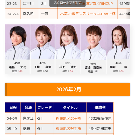
スクロールできます
23-28
江戸川
GIII
AL・江戸川女王決定戦KIRINCUP
4893渡
30-2/4
浜名湖
一般
VS第20戦マンスリーBOATRACE杯
4456鎌
2026年2月
日程
会場
グレード
タイトル
優勝者
04-09
住之江
GⅠ
近畿地区選手権
4832権藤俊光
05-10
常滑
GⅠ
東海地区選手権
4344新田雄史