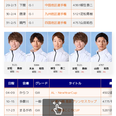
29-2/3
下関
GⅠ
中国地区選手権
4361柳生泰二
30-2/4
唐津
GⅠ
九州地区選手権
5121定松勇樹
31-2/5
鳴門
GⅠ
四国地区選手権
4757山田祐也
日程
会場
グレード
タイトル
優勝
04-09
からつ
GIII
AL・NewYearCup
4502遠
10-15
多摩川
一般
VS第19戦 是政プリンセスカップ
4775千
17-23
まるがめ
GIII
AL・篠崎こころCUP
5281井