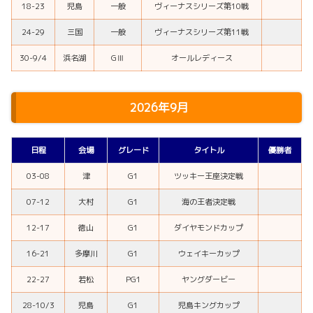
18-23
児島
一般
ヴィーナスシリーズ第10戦
24-29
三国
一般
ヴィーナスシリーズ第11戦
30-9/4
浜名湖
GⅢ
オールレディース
2026年9月
日程
会場
グレード
タイトル
優勝者
03-08
津
G1
ツッキー王座決定戦
07-12
大村
G1
海の王者決定戦
12-17
徳山
G1
ダイヤモンドカップ
16-21
多摩川
G1
ウェイキーカップ
22-27
若松
PG1
ヤングダービー
28-10/3
児島
G1
児島キングカップ