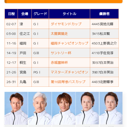
日程
会場
グレード
タイトル
優勝者
02-07
津
GⅠ
ダイヤモンドカップ
4445宮地元輝
03-08
住之江
GⅠ
太閤賞競走
3415松井繁
11-16
福岡
GⅠ
福岡チャンピオンカップ
4503上野真之介
14-19
戸田
GⅢ
サントリー杯
4118宇佐見淳
12-17
桐生
GⅠ
赤城雷神杯
3897白井英治
21-26
宮島
PGⅠ
マスターズチャンピオン
3987白井英治
26-31
丸亀
GⅢ
第16回琴参バスカップ
4483北野輝季