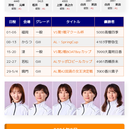
日程
会場
グレード
タイトル
優勝者
01-06
福岡
一般
VS第1戦マクール杯
5088高憧四季
08-13
からつ
GIII
AL・SpringCup
4183宇野弥生
15-20
津
一般
VS第2戦BOATBoyカップ
3999大瀧明日香
22-27
若松
GIII
ALサッポロビールカップ
4961西橋奈未
29-5/4
鳴門
GIII
AL第42回渦の女王決定戦
3900香川素子