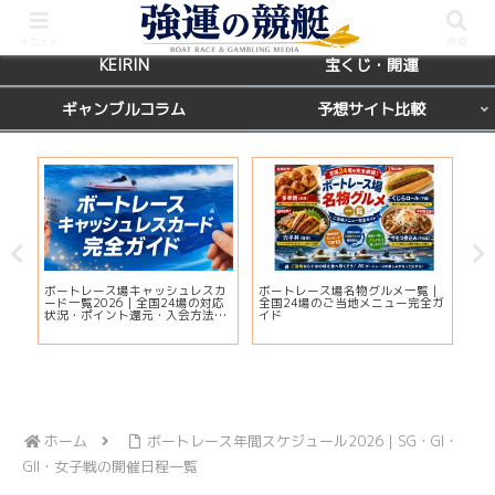
BOATRACE
レース場ガイド
メニュー
検索
KEIRIN
宝くじ・開運
ギャンブルコラム
予想サイト比較
国
ボートレース場キャッシュレスカ
ボートレース場名物グルメ一覧｜
【
席を
ード一覧2026｜全国24場の対応
全国24場のご当地メニュー完全ガ
マ
状況・ポイント還元・入会方法ま
イド
当
とめ
ホーム
ボートレース年間スケジュール2026｜SG・GI・
GII・女子戦の開催日程一覧