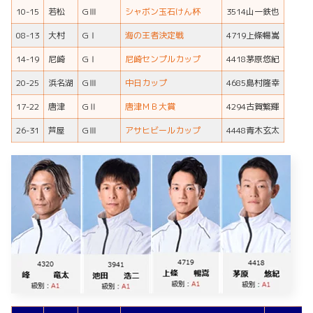
10-15
若松
GⅢ
シャボン玉石けん杯
3514山一鉄也
08-13
大村
GⅠ
海の王者決定戦
4719上條暢嵩
14-19
尼崎
GⅠ
尼崎センプルカップ
4418茅原悠紀
20-25
浜名湖
GⅢ
中日カップ
4685島村隆幸
17-22
唐津
GⅡ
唐津ＭＢ大賞
4294古賀繁輝
26-31
芦屋
GⅢ
アサヒビールカップ
4448青木玄太