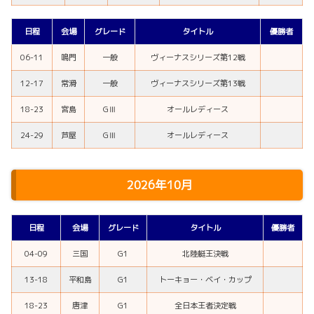
日程
会場
グレード
タイトル
優勝者
06-11
鳴門
一般
ヴィーナスシリーズ第12戦
12-17
常滑
一般
ヴィーナスシリーズ第13戦
18-23
宮島
GⅢ
オールレディース
24-29
芦屋
GⅢ
オールレディース
2026年10月
日程
会場
グレード
タイトル
優勝者
04-09
三国
G1
北陸艇王決戦
13-18
平和島
G1
トーキョー・ベイ・カップ
18-23
唐津
G1
全日本王者決定戦