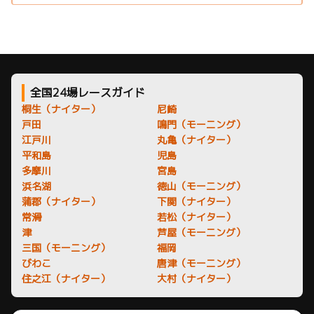
全国24場レースガイド
桐生（ナイター）
尼崎
戸田
鳴門（モーニング）
江戸川
丸亀（ナイター）
平和島
児島
多摩川
宮島
浜名湖
徳山（モーニング）
蒲郡（ナイター）
下関（ナイター）
常滑
若松（ナイター）
津
芦屋（モーニング）
三国（モーニング）
福岡
びわこ
唐津（モーニング）
住之江（ナイター）
大村（ナイター）