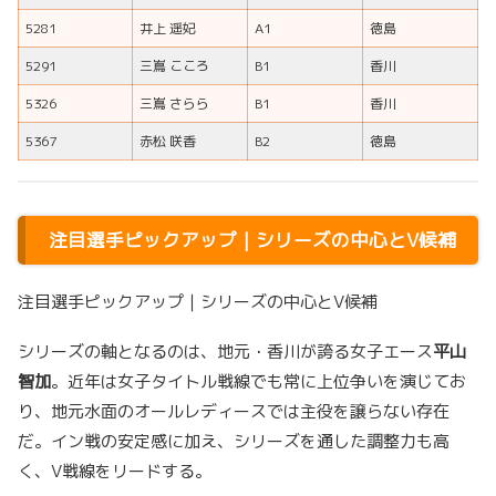
5281
井上 遥妃
A1
徳島
5291
三嶌 こころ
B1
香川
5326
三嶌 さらら
B1
香川
5367
赤松 咲香
B2
徳島
注目選手ピックアップ｜シリーズの中心とV候補
注目選手ピックアップ｜シリーズの中心とV候補
シリーズの軸となるのは、地元・香川が誇る女子エース
平山
智加
。近年は女子タイトル戦線でも常に上位争いを演じてお
り、地元水面のオールレディースでは主役を譲らない存在
だ。イン戦の安定感に加え、シリーズを通した調整力も高
く、V戦線をリードする。