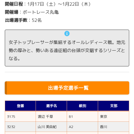
開催日程
：1月17日（土）～1月22日（木）
開催場
：ボートレース丸亀
出場選手数
：52名
女子トップレーサーが集結するオールレディース戦。地元
勢の厚みと、勢いある遠征組の台頭が交錯するシリーズと
なる。
出場予定選手一覧
登番
選手名
級別
支部
3175
渡辺 千草
B1
東京
3232
山川 美由紀
A2
香川