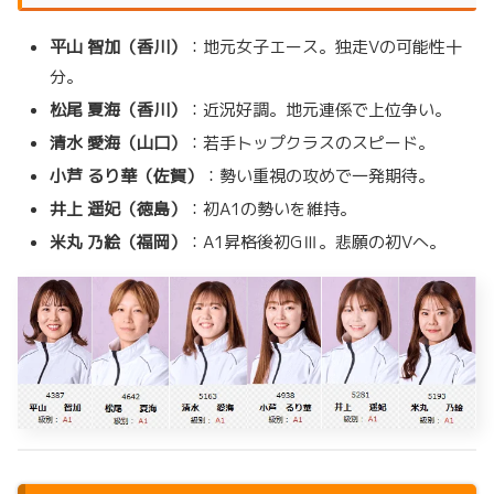
平山 智加（香川）
：地元女子エース。独走Vの可能性十
分。
松尾 夏海（香川）
：近況好調。地元連係で上位争い。
清水 愛海（山口）
：若手トップクラスのスピード。
小芦 るり華（佐賀）
：勢い重視の攻めで一発期待。
井上 遥妃（徳島）
：初A1の勢いを維持。
米丸 乃絵（福岡）
：A1昇格後初GⅢ。悲願の初Vへ。