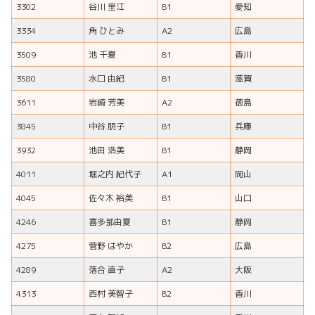
3302
谷川 里江
B1
愛知
3334
角 ひとみ
A2
広島
3509
池 千夏
B1
香川
3580
水口 由紀
B1
滋賀
3611
岩崎 芳美
A2
徳島
3845
中谷 朋子
B1
兵庫
3932
池田 浩美
B1
静岡
4011
堀之内 紀代子
A1
岡山
4045
佐々木 裕美
B1
山口
4246
喜多那由夏
B1
静岡
4275
菅野 はやか
B2
広島
4289
落合 直子
A2
大阪
4313
西村 美智子
B2
香川