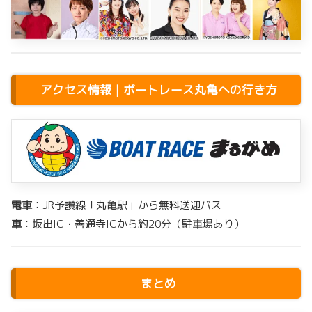
アクセス情報｜ボートレース丸亀への行き方
電車
：JR予讃線「丸亀駅」から無料送迎バス
車
：坂出IC・善通寺ICから約20分（駐車場あり）
まとめ