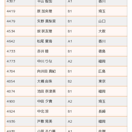
4387
平山 智加
A1
香川
4419
原 加央理
B1
埼玉
4479
矢野 真梨菜
B1
山口
4534
坂 咲友理
B1
大阪
4642
松尾 夏海
A1
香川
4733
赤井 睦
B1
徳島
4773
中川 りな
A2
福岡
4784
向井田 真紀
B1
広島
4854
大橋 由珠
B2
東京
4874
池田 奈津美
B1
福岡
4900
中田 夕貴
A2
埼玉
4924
中北 涼
B1
長崎
4936
戸敷 晃美
A2
福岡
4938
小芦 るり華
A1
佐賀