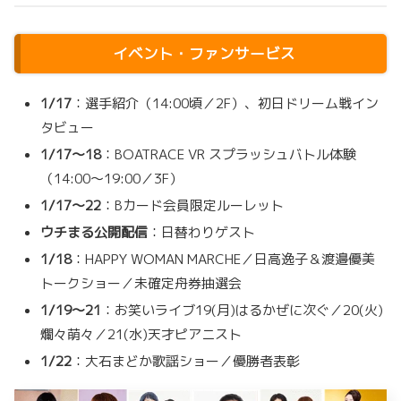
イベント・ファンサービス
1/17
：選手紹介（14:00頃／2F）、初日ドリーム戦イン
タビュー
1/17～18
：BOATRACE VR スプラッシュバトル体験
（14:00～19:00／3F）
1/17～22
：Bカード会員限定ルーレット
ウチまる公開配信
：日替わりゲスト
1/18
：HAPPY WOMAN MARCHE／日高逸子＆渡邉優美
トークショー／未確定舟券抽選会
1/19～21
：お笑いライブ19(月)はるかぜに次ぐ／20(火)
爛々萌々／21(水)天才ピアニスト
1/22
：大石まどか歌謡ショー／優勝者表彰