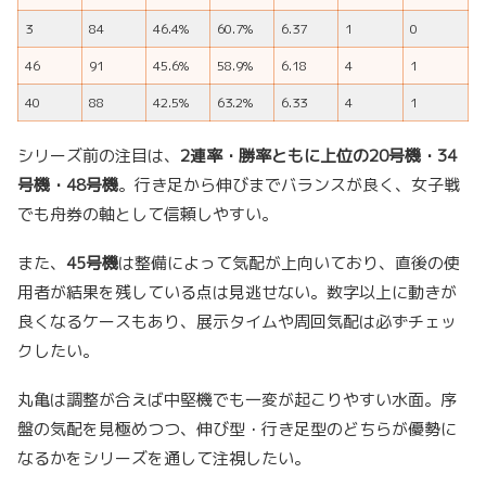
3
84
46.4%
60.7%
6.37
1
0
46
91
45.6%
58.9%
6.18
4
1
40
88
42.5%
63.2%
6.33
4
1
シリーズ前の注目は、
2連率・勝率ともに上位の20号機・34
号機・48号機
。行き足から伸びまでバランスが良く、女子戦
でも舟券の軸として信頼しやすい。
また、
45号機
は整備によって気配が上向いており、直後の使
用者が結果を残している点は見逃せない。数字以上に動きが
良くなるケースもあり、展示タイムや周回気配は必ずチェッ
クしたい。
丸亀は調整が合えば中堅機でも一変が起こりやすい水面。序
盤の気配を見極めつつ、伸び型・行き足型のどちらが優勢に
なるかをシリーズを通して注視したい。