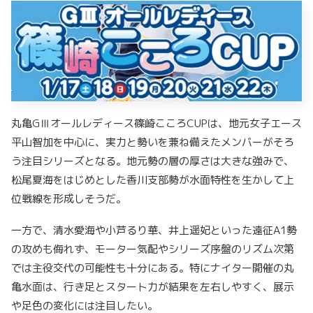
丸亀GⅢオールレディース篠崎こころCUPは、地元女子エース
平山智加を中心に、実力と勢いを兼ね備えたメンバーがそろ
う注目シリーズとなる。地元勢の層の厚さは大きな強みで、
松尾夏海をはじめとした香川支部勢が水面特性を生かして上
位戦線を形成しそうだ。
一方で、清水愛海や小芦るり華、井上遥妃といった遠征A1勢
の攻めも侮れず、モーター気配やシリーズ序盤のリズム次第
では主役交代の可能性も十分にある。特にナイター開催の丸
亀水面は、行き足とスタート力が結果を左右しやすく、展示
や足色の変化には注目したい。