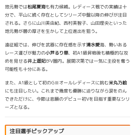
地元勢では
松尾夏海
も有力候補。レディース戦での実績は十
分で、平山に続く存在としてシリーズ中盤以降の伸びが注目
される。さらに山川美由紀、西村美智子、山田理央といった
地元勢が層の厚さを生かして上位進出を狙う。
遠征組では、伸びを武器に存在感を示す
清水愛
海、勢いある
レース運びが魅力の
小芦るり華
、初A1級昇格後も積極的な攻
めを見せる
井上遥妃
がV圏内。展開次第では一気に主役を奪う
可能性も十分にある。
また、A1級として初のGⅢオールレディースに挑む
米丸乃絵
にも注目したい。これまで幾度も優勝に迫りながら涙をのん
できただけに、今節は悲願のデビュー初Vを目指す重要なシリ
ーズとなる。
注目選手ピックアップ