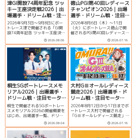
津GI開設74周年記念 ツッ
徳山PGI第40回レディース
キー王座決定戦2026｜出
チャンピオン2026｜出場
場選手・ドリーム戦・注
選手・ドリーム戦・注目
目モーター・イベント情
モーター・イベント情報
2026年9月3日〜9月8日にボー
2026年8月6日（木）～11日
報まとめ
まとめ
トレース津で開催される「GI開
（火）にボートレース徳山で開
設74周年記念 ツッキー王座決定
催されるPGI第40回レディースチ
戦」の特集ページです。出場選
ャンピオン（女子王座決定戦）
2026.08.06
2026.07.16
手一覧、シリーズ展望、ドリー
の特集ページです。出場選手一
ム戦、注目モーター、水面特
覧、シリーズ展望、ドリーム
徴、イベント情報まで詳しく紹
戦、注目モーター、水面特徴、
介します。
イベント情報まで詳しく紹介し
ます。
桐生SGボートレースメモ
大村GⅢオールレディース
リアル2026｜出場選手・
競走2026｜出場選手・ド
ドリーム戦・注目モータ
リーム戦・注目モータ
ー・イベント情報まとめ
ー・イベント情報まとめ
桐生で開催されるSGボートレー
2026年8月12日から17日までボ
スメモリアル2026の開催概要を
ートレース大村で開催される
はじめ、出場選手一覧、ドリー
「GⅢオールレディース競走」の
ム戦、注目モーター、水面特
特集ページです。シリーズ展
2026.08.04
2026.07.16
徴、イベント情報を詳しく紹
望、出場選手一覧、発祥地ドリ
介。峰竜太、毒島誠、定松勇樹
ーム、注目モーター、大村水面
らトップレーサーが集結する真
の攻略ポイント、イベント情報