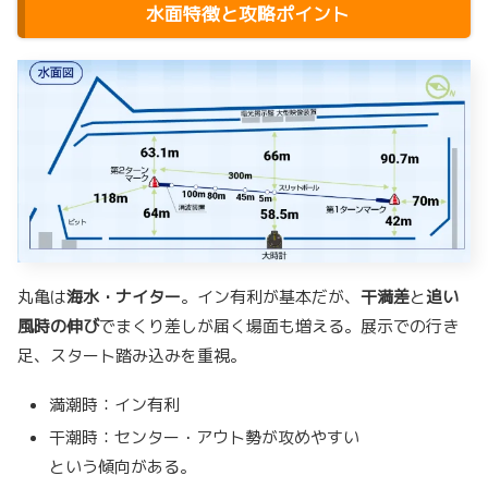
水面特徴と攻略ポイント
丸亀は
海水・ナイター
。イン有利が基本だが、
干満差
と
追い
風時の伸び
でまくり差しが届く場面も増える。展示での行き
足、スタート踏み込みを重視。
満潮時：イン有利
干潮時：センター・アウト勢が攻めやすい
という傾向がある。