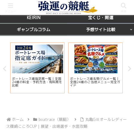
BOATRACE
レース場ガイド
メニュー
検索
KEIRIN
宝くじ・開運
ギャンブルコラム
予想サイト比較
カ
ボートレース場指定席一覧｜全国
ボートレース場名物グルメ一覧｜
【
応
24場の料金・予約方法・有料席を
全国24場のご当地メニュー完全ガ
マ
ま
比較
イド
当
ホーム
boatrace（競艇）
丸亀GⅢオールレディー
ス篠崎こころCUP｜展望・出場選手・水面攻略