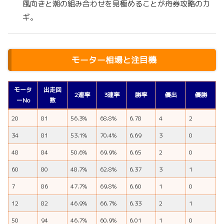
風向きと潮の組み合わせを見極めることが舟券攻略のカ
ギ。
モーター相場と注目機
モータ
出走回
2連率
3連率
勝率
優出
優勝
ーNo
数
20
81
56.3%
68.8%
6.78
4
2
34
81
53.1%
70.4%
6.69
3
0
48
84
50.6%
69.9%
6.65
2
0
60
80
48.7%
62.8%
6.37
3
1
7
86
47.7%
69.8%
6.60
1
0
12
82
46.9%
66.7%
6.33
2
1
50
94
46.7%
60.9%
6.01
1
0