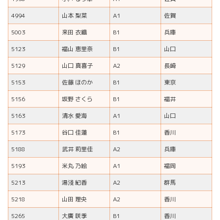
4994
山本 梨菜
A1
佐賀
5003
来田 衣織
B1
兵庫
5123
福山 恵里奈
B1
山口
5129
山口 真喜子
A2
長崎
5153
佐藤 ほのか
B1
東京
5156
坂野 さくら
B1
福井
5163
清水 愛海
A1
山口
5173
谷口 佳蓮
B1
香川
5188
武井 莉里佳
A2
兵庫
5193
米丸 乃絵
A1
福岡
5213
湯淺 紀香
A2
群馬
5218
山田 理央
A2
香川
5265
大廣 咲季
B1
香川