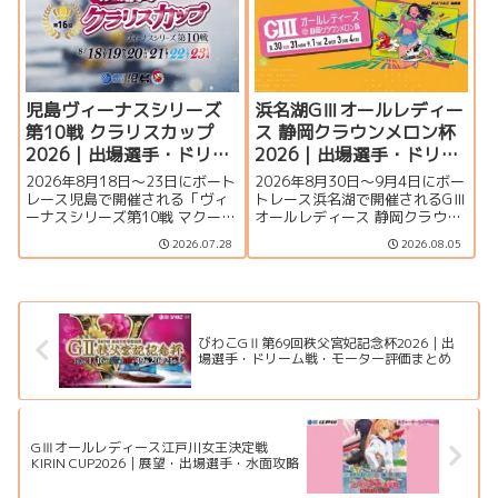
夏のSGの見どころを徹底解説し
まで詳しく紹介します。
ます。
児島ヴィーナスシリーズ
浜名湖GⅢオールレディー
第10戦 クラリスカップ
ス 静岡クラウンメロン杯
2026｜出場選手・ドリー
2026｜出場選手・ドリー
ム戦・注目モーター・イ
ム戦・注目モーター・イ
2026年8月18日～23日にボート
2026年8月30日～9月4日にボー
ベント情報まとめ
ベント情報まとめ
レース児島で開催される「ヴィ
トレース浜名湖で開催されるGⅢ
ーナスシリーズ第10戦 マクール
オールレディース 静岡クラウン
杯争奪第16回クラリスカップ」
メロン杯の特集ページです。出
2026.07.28
2026.08.05
の特集ページです。出場選手一
場選手一覧、シリーズ展望、ド
覧、シリーズ展望、ドリーム
リーム戦、注目モーター、水面
戦、注目モーター、イベント情
特徴、舟券攻略、アクセス情報
報まで詳しく紹介します。
を詳しく紹介します。
びわこGⅡ第69回秩父宮妃記念杯2026｜出
場選手・ドリーム戦・モーター評価まとめ
GⅢオールレディース江戸川女王決定戦
KIRIN CUP2026｜展望・出場選手・水面攻略