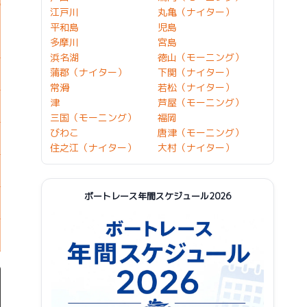
江戸川
丸亀（ナイター）
平和島
児島
多摩川
宮島
浜名湖
徳山（モーニング）
蒲郡（ナイター）
下関（ナイター）
常滑
若松（ナイター）
津
芦屋（モーニング）
三国（モーニング）
福岡
びわこ
唐津（モーニング）
住之江（ナイター）
大村（ナイター）
ボートレース年間スケジュール2026