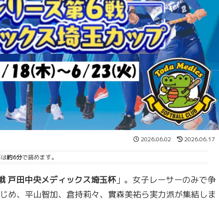
2026.06.02
2026.06.17
事は
約6分
で読めます。
戦 戸田中央メディックス埼玉杯
」。女子レーサーのみで争
じめ、平山智加、倉持莉々、實森美祐ら実力派が集結しま