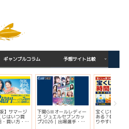
ギャンブルコラム
予想サイト比較
下関GⅢオールレディー
宝くじを買う時間は関係
シンガ
ス ジュエルセブンカッ
ある？朝・昼・夜で当た
ミ・評
プ2026｜出場選手・注
りやすい時間帯と金運ジ
想は当
目モーター・イベント情
ンクスを解説
実績・