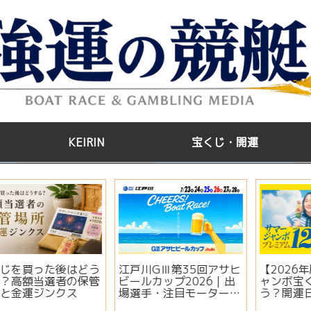
KEIRIN
宝くじ・開運
う
江戸川GⅢ第35回アサヒ
【2026年版】サマージ
管
ビールカップ2026｜出
ャンボ宝くじはいつ買
場選手・注目モーター・
う？開運日・買い方・連
イベント情報まとめ
番とバラの違いを徹底解