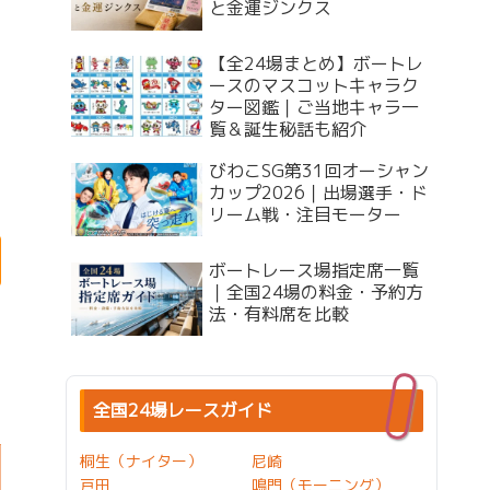
と金運ジンクス
【全24場まとめ】ボートレ
ースのマスコットキャラク
ター図鑑｜ご当地キャラ一
覧＆誕生秘話も紹介
びわこSG第31回オーシャン
カップ2026｜出場選手・ド
リーム戦・注目モーター
ボートレース場指定席一覧
｜全国24場の料金・予約方
法・有料席を比較
全国24場レースガイド
桐生（ナイター）
尼崎
戸田
鳴門（モーニング）