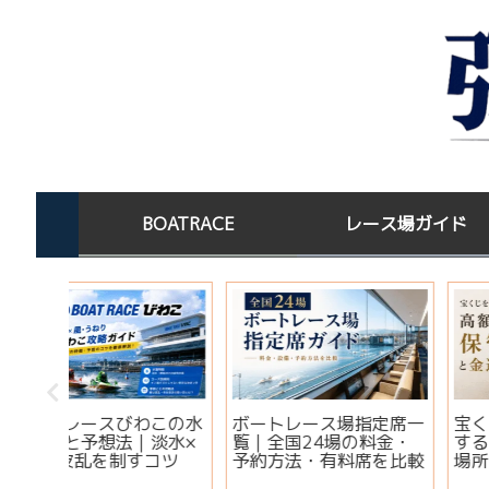
BOATRACE
レース場ガイド
この水
ボートレース場指定席一
宝くじを買った後はど
淡水×
覧｜全国24場の料金・
する？高額当選者の保
コツ
予約方法・有料席を比較
場所と金運ジンクス