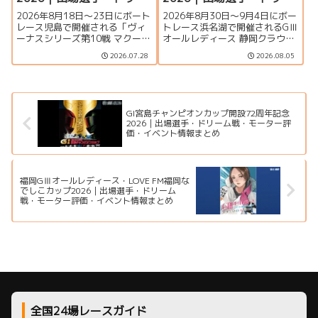
ム戦・注目モーター・イ
ム戦・注目モーター・イ
2026年8月18日～23日にボート
2026年8月30日～9月4日にボー
ベント情報まとめ
ベント情報まとめ
レース児島で開催される「ヴィ
トレース浜名湖で開催されるGⅢ
ーナスシリーズ第10戦 マクール
オールレディース 静岡クラウン
杯争奪第16回クラリスカップ」
メロン杯の特集ページです。出
2026.07.28
2026.08.05
の特集ページです。出場選手一
場選手一覧、シリーズ展望、ド
覧、シリーズ展望、ドリーム
リーム戦、注目モーター、水面
戦、注目モーター、イベント情
特徴、舟券攻略、アクセス情報
報まで詳しく紹介します。
を詳しく紹介します。
GI宮島チャンピオンカップ開設72周年記念
2026｜出場選手・ドリーム戦・モーター評
価・イベント情報まとめ
福岡GⅢオールレディース・LOVE FM福岡な
でしこカップ2026｜出場選手・ドリーム
戦・モーター評価・イベント情報まとめ
全国24場レースガイド