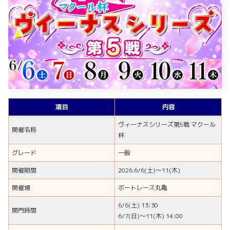
項目
内容
ヴィーナスシリーズ第5戦 マクール
開催名称
杯
グレード
一般
開催期間
2026.6/6(土)～11(木)
開催場
ボートレース丸亀
6/6(土) 13:30
開門時間
6/7(日)～11(木) 14:00