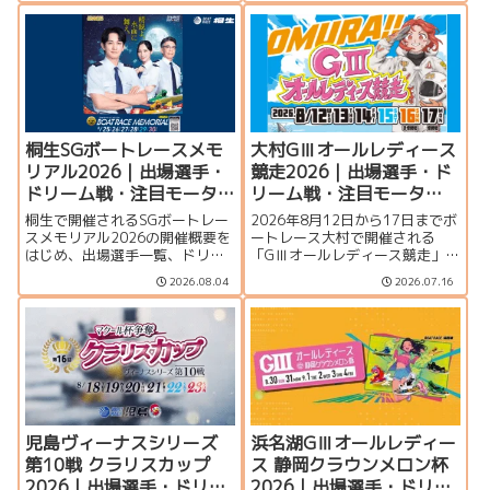
ム戦、注目モーター、水面特
覧、シリーズ展望、ドリーム
徴、イベント情報まで詳しく紹
戦、注目モーター、水面特徴、
介します。
イベント情報まで詳しく紹介し
ます。
桐生SGボートレースメモ
大村GⅢオールレディース
リアル2026｜出場選手・
競走2026｜出場選手・ド
ドリーム戦・注目モータ
リーム戦・注目モータ
ー・イベント情報まとめ
ー・イベント情報まとめ
桐生で開催されるSGボートレー
2026年8月12日から17日までボ
スメモリアル2026の開催概要を
ートレース大村で開催される
はじめ、出場選手一覧、ドリー
「GⅢオールレディース競走」の
ム戦、注目モーター、水面特
特集ページです。シリーズ展
2026.08.04
2026.07.16
徴、イベント情報を詳しく紹
望、出場選手一覧、発祥地ドリ
介。峰竜太、毒島誠、定松勇樹
ーム、注目モーター、大村水面
らトップレーサーが集結する真
の攻略ポイント、イベント情報
夏のSGの見どころを徹底解説し
まで詳しく紹介します。
ます。
児島ヴィーナスシリーズ
浜名湖GⅢオールレディー
第10戦 クラリスカップ
ス 静岡クラウンメロン杯
2026｜出場選手・ドリー
2026｜出場選手・ドリー