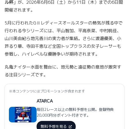
ル杯
」が、2026年6月6日（土）から11日（木）までの6日間
開催されます。
5月に行われたGⅡレディースオールスターの熱気が残る中で
行われる今シリーズには、平山智加、平高奈菜、中村桃佳、
山川美由紀ら地元香川の実力者が集結。さらに渡邉優美、小
芦るり華、寺田千恵など全国トップクラスの女子レーサーも
参戦し、ハイレベルな優勝争いが期待されます。
丸亀ナイター水面を舞台に、地元勢と遠征勢の意地が激突す
る注目シリーズです。
※本コンテンツにはプロモーションが含まれます
ATARCA
毎日2レース以上の無料予想を公開。登録特典
20,000円分ポイント付きです。
無料予想を見る