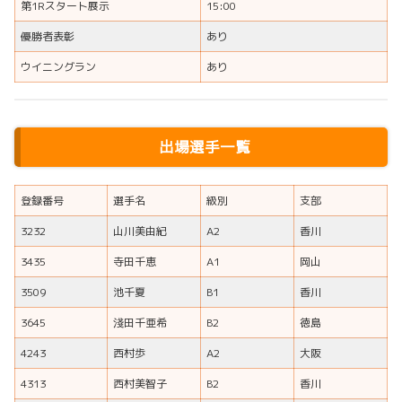
第1Rスタート展示
15:00
優勝者表彰
あり
ウイニングラン
あり
出場選手一覧
登録番号
選手名
級別
支部
3232
山川美由紀
A2
香川
3435
寺田千恵
A1
岡山
3509
池千夏
B1
香川
3645
淺田千亜希
B2
徳島
4243
西村歩
A2
大阪
4313
西村美智子
B2
香川