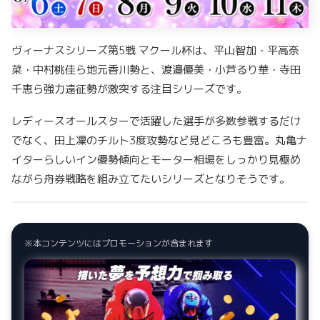
ヴィーナスシリーズ第5戦 マクール杯は、平山智加・平高奈
菜・中村桃佳ら地元香川勢と、渡邉優美・小芦るり華・寺田
千恵ら強力遠征勢が激突する注目シリーズです。
レディースオールスターで活躍した選手が多数参戦するだけ
でなく、田上凜のチルト3度攻勢など見どころも豊富。丸亀ナ
イターらしいイン優勢傾向とモーター相場をしっかり見極め
ながら舟券戦略を組み立てたいシリーズとなりそうです。
※本コンテンツにはプロモーションが含まれます