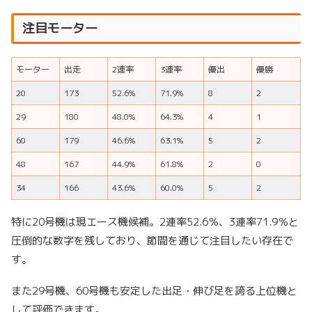
注目モーター
モーター
出走
2連率
3連率
優出
優勝
20
173
52.6%
71.9%
8
2
29
180
48.0%
64.3%
4
1
60
179
46.6%
63.1%
5
2
48
167
44.9%
61.8%
2
0
34
166
43.6%
60.0%
5
2
特に20号機は現エース機候補。2連率52.6％、3連率71.9％と
圧倒的な数字を残しており、節間を通じて注目したい存在で
す。
また29号機、60号機も安定した出足・伸び足を誇る上位機と
して評価できます。