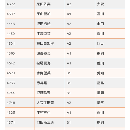
4372
原田佑実
A2
大阪
4387
平山智加
A1
香川
4443
津田裕絵
A2
山口
4450
平高奈菜
A2
香川
4501
樋口由加里
A2
岡山
4590
渡邉優美
A1
福岡
4642
松尾夏海
A1
香川
4678
水野望美
B1
愛知
4733
赤井睦
B1
徳島
4744
伊藤玲奈
B1
福岡
4746
大豆生田蒼
A2
埼玉
4823
中村桃佳
A1
香川
4874
池田奈津美
B1
福岡