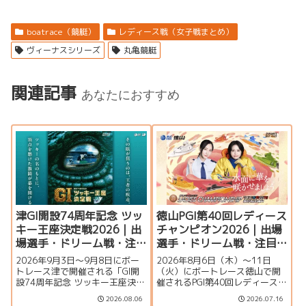
boatrace（競艇）
レディース戦（女子戦まとめ）
ヴィーナスシリーズ
丸亀競艇
関連記事
あなたにおすすめ
津GI開設74周年記念 ツッ
徳山PGI第40回レディース
キー王座決定戦2026｜出
チャンピオン2026｜出場
場選手・ドリーム戦・注
選手・ドリーム戦・注目
目モーター・イベント情
モーター・イベント情報
2026年9月3日〜9月8日にボー
2026年8月6日（木）～11日
報まとめ
まとめ
トレース津で開催される「GI開
（火）にボートレース徳山で開
設74周年記念 ツッキー王座決定
催されるPGI第40回レディースチ
戦」の特集ページです。出場選
ャンピオン（女子王座決定戦）
2026.08.06
2026.07.16
手一覧、シリーズ展望、ドリー
の特集ページです。出場選手一