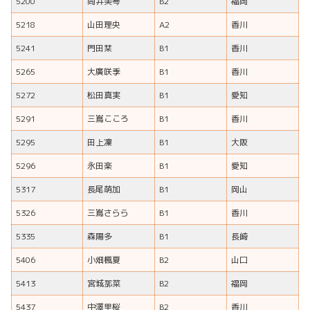
5200
筒井美琴
B2
福岡
5218
山田理央
A2
香川
5241
門田栞
B1
香川
5265
大廣咲季
B1
香川
5272
松田真実
B1
愛知
5291
三嶌こころ
B1
香川
5295
田上凜
B1
大阪
5296
永田楽
B1
愛知
5317
長尾萌加
B1
岡山
5326
三嶌さらら
B1
香川
5335
森陽多
B1
長崎
5406
小畑楓夏
B2
山口
5413
宮城那菜
B2
福岡
5437
中澤里桜
B2
香川