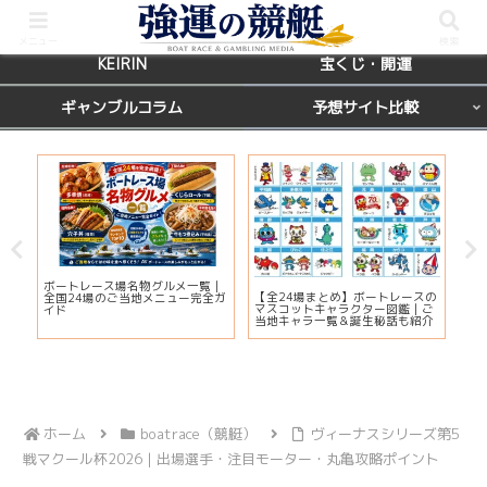
BOATRACE
レース場ガイド
メニュー
検索
KEIRIN
宝くじ・開運
ギャンブルコラム
予想サイト比較
カ
ボートレース場名物グルメ一覧｜
びわ
【全24場まとめ】ボートレースの
応
全国24場のご当地メニュー完全ガ
プ2
マスコットキャラクター図鑑｜ご
ま
イド
注
当地キャラ一覧＆誕生秘話も紹介
ホーム
boatrace（競艇）
ヴィーナスシリーズ第5
戦マクール杯2026｜出場選手・注目モーター・丸亀攻略ポイント