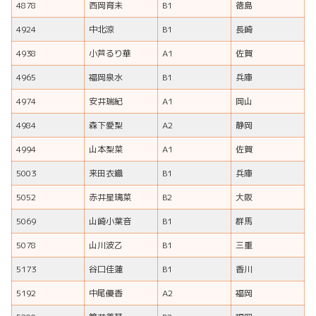
4878
西岡育未
B1
徳島
4924
中北涼
B1
長崎
4938
小芦るり華
A1
佐賀
4965
福岡泉水
B1
兵庫
4974
安井瑞紀
A1
岡山
4984
森下愛梨
A2
静岡
4994
山本梨菜
A1
佐賀
5003
来田衣織
B1
兵庫
5052
赤井星璃菜
B2
大阪
5069
山崎小葉音
B1
群馬
5078
山川波乙
B1
三重
5173
谷口佳蓮
B1
香川
5192
中尾優香
A2
福岡