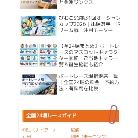
と金運ジンクス
びわこSG第31回オーシャン
カップ2026｜出場選手・ド
リーム戦・注目モーター
【全24場まとめ】ボートレ
ースのマスコットキャラク
ター図鑑｜ご当地キャラ一
覧＆誕生秘話も紹介
ボートレース場指定席一覧
｜全国24場の料金・予約方
法・有料席を比較
全国24場レースガイド
桐生（ナイター）
尼崎
戸田
鳴門（モーニング）