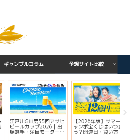
ギャンブルコラム
予想サイト比較
下関GⅢオールレディー
宝くじを買う時間は関係
シンガ
ス ジュエルセブンカッ
ある？朝・昼・夜で当た
ミ・評
プ2026｜出場選手・注
りやすい時間帯と金運ジ
想は当
目モーター・イベント情
ンクスを解説
実績・