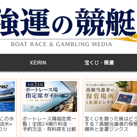
KEIRIN
宝くじ・開運
う
江戸川GⅢ第35回アサヒ
【2026年版】サマージ
管
ビールカップ2026｜出
ャンボ宝くじはいつ買
場選手・注目モーター・
う？開運日・買い方・連
イベント情報まとめ
番とバラの違いを徹底解