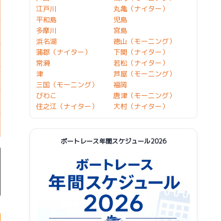
江戸川
丸亀（ナイター）
平和島
児島
多摩川
宮島
浜名湖
徳山（モーニング）
蒲郡（ナイター）
下関（ナイター）
常滑
若松（ナイター）
津
芦屋（モーニング）
三国（モーニング）
福岡
びわこ
唐津（モーニング）
住之江（ナイター）
大村（ナイター）
ボートレース年間スケジュール2026