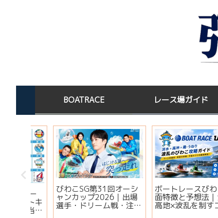
BOATRACE
レース場ガイド
この水
ボートレース場指定席一
宝くじを買った後はど
淡水×
覧｜全国24場の料金・
する？高額当選者の保
コツ
予約方法・有料席を比較
場所と金運ジンクス