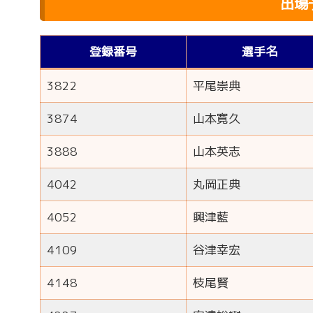
出場
登録番号
選手名
3822
平尾崇典
3874
山本寛久
3888
山本英志
4042
丸岡正典
4052
興津藍
4109
谷津幸宏
4148
枝尾賢