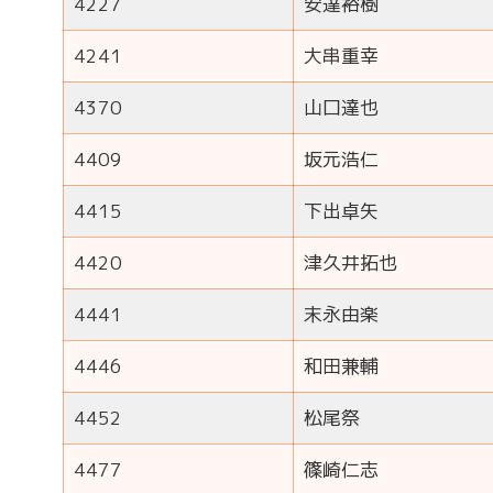
4227
安達裕樹
4241
大串重幸
4370
山口達也
4409
坂元浩仁
4415
下出卓矢
4420
津久井拓也
4441
末永由楽
4446
和田兼輔
4452
松尾祭
4477
篠崎仁志