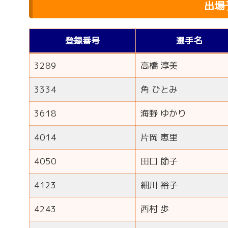
出場
登録番号
選手名
3289
高橋 淳美
3334
角 ひとみ
3618
海野 ゆかり
4014
片岡 恵里
4050
田口 節子
4123
細川 裕子
4243
西村 歩