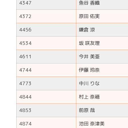
4347
魚谷 香織
4372
原田 佑実
4456
鎌倉 涼
4534
坂 咲友理
4611
今井 美亜
4744
伊藤 玲奈
4773
中川 りな
4844
村上 奈穂
4853
前原 哉
4874
池田 奈津美