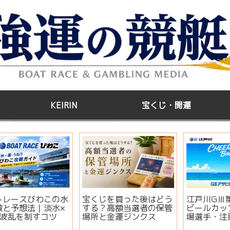
KEIRIN
宝くじ・開運
う
江戸川GⅢ第35回アサヒ
【2026年版】サマージ
管
ビールカップ2026｜出
ャンボ宝くじはいつ買
場選手・注目モーター・
う？開運日・買い方・連
イベント情報まとめ
番とバラの違いを徹底解