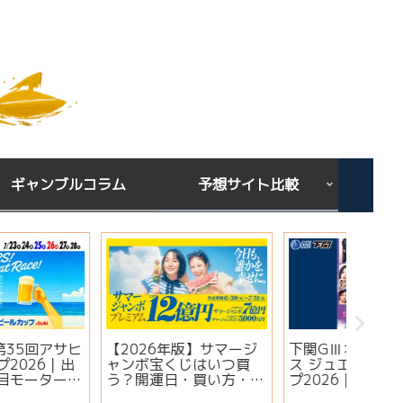
ギャンブルコラム
予想サイト比較
下関GⅢオールレディー
宝くじを買う時間は関係
シンガ
ス ジュエルセブンカッ
ある？朝・昼・夜で当た
ミ・評
プ2026｜出場選手・注
りやすい時間帯と金運ジ
想は当
目モーター・イベント情
ンクスを解説
実績・