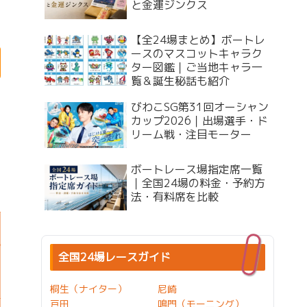
と金運ジンクス
【全24場まとめ】ボートレ
ースのマスコットキャラク
ター図鑑｜ご当地キャラ一
覧＆誕生秘話も紹介
びわこSG第31回オーシャン
カップ2026｜出場選手・ド
リーム戦・注目モーター
ボートレース場指定席一覧
｜全国24場の料金・予約方
法・有料席を比較
全国24場レースガイド
桐生（ナイター）
尼崎
戸田
鳴門（モーニング）