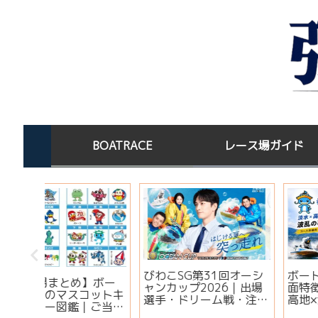
BOATRACE
レース場ガイド
オーシ
ボートレースびわこの水
宝くじを買った後はど
｜出場
面特徴と予想法｜淡水×
する？高額当選者の保
・注目
高地×波乱を制すコツ
場所と金運ジンクス