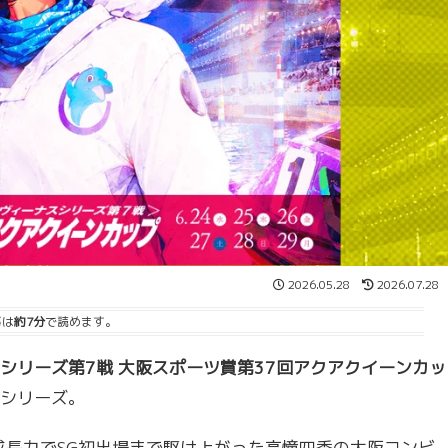
2026.05.28
2026.07.28
事は
約7分
で読めます。
シリーズ第7戦 大阪スポーツ賞第37回アクアクイーンカッ
シリーズ。
成長力でSG初出場まで駆け上がった高憧四季の大阪コンビ