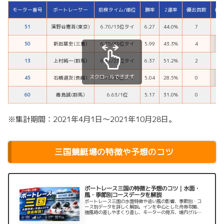
モーター番号
ボートレーサー
前検タイム/順位
勝率
2連率
優出回数
優
51
濱野谷憲吾(東京)
6.70/13位タイ
6.27
44.0%
7
50
新田雄史(三重)
6.75/35位タイ
5.99
43.3%
4
13
上村純一(群馬)
6.71/23位タイ
6.37
51.2%
2
スクロールできます
45
石橋道友(長崎)
6.75/35位タイ
5.04
28.5%
0
60
毒島誠(群馬)
6.63/1位
5.17
31.0%
0
※集計期間：2021年4月1日〜2021年10月28日。
三国競艇場の特徴や予想のコツ
ボートレース三国の特徴と予想のコツ｜水面・
風・季節別コースデータを解説
ボートレース三国の水面特徴や追い風の影響、季節別・コ
ース別データを詳しく解説。インを中心とした舟券攻略、
強風時の差しやまくり差し、モーターの見方、場内グル
メ、指定席、アクセス、主な開催レースまでまとめていま
す。