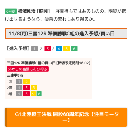
横澤剛治 [静岡]
：展開待ちではあるものの、隣艇が抜
6号艇
け出せるようなら、便乗の流れもあり得るか。
11/8(月)三国12R 準優勝戦C組の進入予想/買い目
［進入予想］
２
/
１
３
４
５
６
三国12R 準優勝戦C組の買い目 [締切予定時刻16:02]
外からの強襲もあり得る
三連単8点
1着：
１
５
2着：
１
３
５
3着：
１
３
5
6
G1北陸艇王決戦 開設68周年記念【注目モータ
ー】