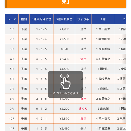
果】
レース
種別
3連単組合わせ
3連単払戻金
決まり手
１着
２着
1R
予選
１
–
３
–
５
¥1,950
逃げ
１
木下翔太
３
西山貴
2R
予選
１
–
３
–
４
¥2,500
逃げ
１
横澤剛治
３
石橋道
3R
予選
１
–
３
–
５
¥820
逃げ
１
片岡雅裕
３
稲田浩
4R
予選
４
–
２
–
５
¥2,490
抜き
４
石野貴之
２
石丸海
5R
予選
１
–
２
–
６
¥4,610
逃げ
１
岡村仁
２
安河内
6R
予選
１
–
３
–
５
¥780
逃げ
１
篠崎元志
３
濱野谷
7R
予選
１
–
４
–
５
¥2,710
逃げ
１
齊藤仁
４
上野真
スクロールできます
8R
予選
２
–
３
–
５
¥4,080
抜き
２
石野貴之
３
村松修
9R
予選
６
–
１
–
２
¥2,290
まくり
６
毒島誠
１
岡崎恭
10R
予選
４
–
２
–
１
¥3,870
抜き
４
前本泰和
２
今垣光
11R
予選
１
–
２
–
３
¥2,480
逃げ
１
新田雄史
２
宮之原