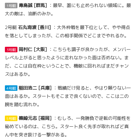
毒島誠 [群馬]
：最早、誰にも止められない領域に。最
1号艇
大の敵は、油断のみか。
2号艇
石丸海渡 [香川]
：大外枠戦を最下位として、やや得点
を落としてしまったが、この相手関係でどこまでやれるか。
岡村仁 [大阪]
：こちらも調子が良かったが、メンバー
3号艇
レベル上がると思ったように走れなかった面は否めない。ま
だ、ここは自在枠ということで、機敏に回れればまだチャン
スはあるか。
稲田浩二 [兵庫]
：戦績だけ見ると、やはり頼りない一
4号艇
面はあるか。スタートもそこまで良くないので、ここは二の
腕を踏む流れか。
篠崎元志 [福岡]
：むしろ、一発勝負で逆転の可能性を
5号艇
秘めているのは、こちら。スタート良く先手が取れればど真
ん中を突き抜ける一撃がある。