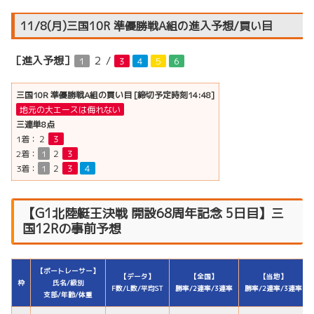
11/8(月)三国10R 準優勝戦A組の進入予想/買い目
［進入予想］
２
/
１
３
４
５
６
三国10R 準優勝戦A組の買い目 [締切予定時刻14:48]
地元の大エースは侮れない
三連単8点
1着：
２
３
2着：
1
２
３
3着：
1
２
３
４
【G1北陸艇王決戦 開設68周年記念 5日目】三
国12Rの事前予想
【ボートレーサー】
【データ】
【全国】
【当地】
枠
氏名/級別
F数/L数/平均ST
勝率/2連率/3連率
勝率/2連率/3連率
支部/年齢/体重