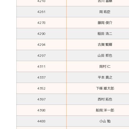
4218
吉川 喜継
4261
岡 祐臣
4278
藤岡 俊介
4290
稲田 浩二
4294
古賀 繁輝
4297
山田 哲也
4311
岡村 仁
4337
平本 真之
4352
下條 雄太郎
4397
西村 拓也
4398
船岡 洋一郎
4488
小山 勉