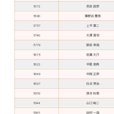
3572
安田 政彦
3590
濱野谷 憲吾
3737
上平 真二
3740
大澤 普司
3779
原田 幸哉
3813
佐藤 大介
3822
平尾 崇典
3849
中岡 正彦
3897
白井 英治
3918
深井 利寿
3944
山口 裕二
3961
谷村 一哉