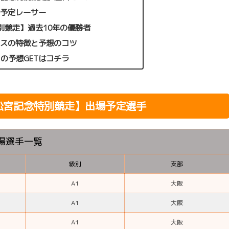
場予定レーサー
別競走】過去10年の優勝者
ースの特徴と予想のコツ
ロの予想GETはコチラ
高松宮記念特別競走】出場予定選手
場選手一覧
級別
支部
A1
大阪
A1
大阪
A1
大阪