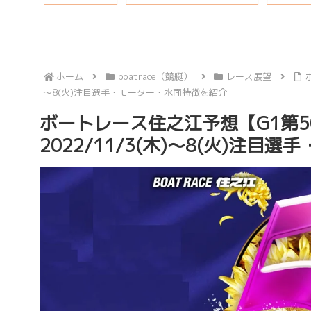
ホーム
boatrace（競艇）
レース展望
～8(火)注目選手・モーター・水面特徴を紹介
ボートレース住之江予想【G1第5
2022/11/3(木)～8(火)注