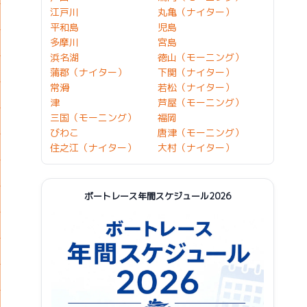
江戸川
丸亀（ナイター）
平和島
児島
多摩川
宮島
浜名湖
徳山（モーニング）
蒲郡（ナイター）
下関（ナイター）
常滑
若松（ナイター）
津
芦屋（モーニング）
三国（モーニング）
福岡
びわこ
唐津（モーニング）
住之江（ナイター）
大村（ナイター）
ボートレース年間スケジュール2026