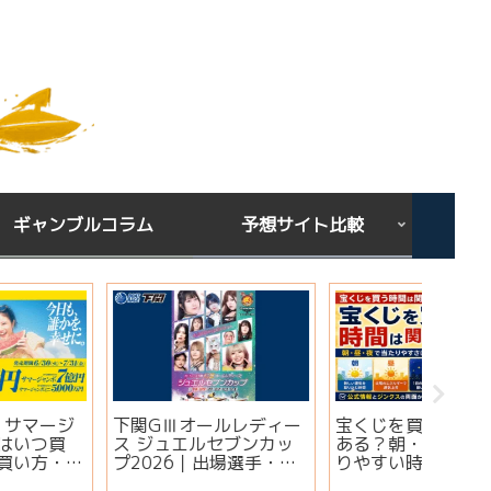
ギャンブルコラム
予想サイト比較
下関GⅢオールレディー
宝くじを買う時間は関係
シンガ
ス ジュエルセブンカッ
ある？朝・昼・夜で当た
ミ・評
プ2026｜出場選手・注
りやすい時間帯と金運ジ
想は当
目モーター・イベント情
ンクスを解説
実績・