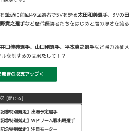
筆頭に前回49回覇者で5Vを誇る
太田和美選手
、3Vの
田
野貴之選手
など歴代優勝者たちをはじめと層の厚さを誇る
井口佳典選手、山口剛選手、平本真之選手
など強力遠征メ
アルを制するのは果たして！？
で驚きの収支アップ＜
次
松宮記念特別競走】出場予定選手
松宮記念特別競走】Wドリーム戦出場選手
松宮記念特別競走】注目モーター