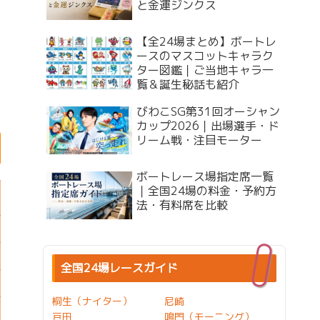
と金運ジンクス
【全24場まとめ】ボートレ
ースのマスコットキャラク
ター図鑑｜ご当地キャラ一
覧＆誕生秘話も紹介
びわこSG第31回オーシャン
カップ2026｜出場選手・ド
リーム戦・注目モーター
ボートレース場指定席一覧
｜全国24場の料金・予約方
法・有料席を比較
全国24場レースガイド
桐生（ナイター）
尼崎
戸田
鳴門（モーニング）