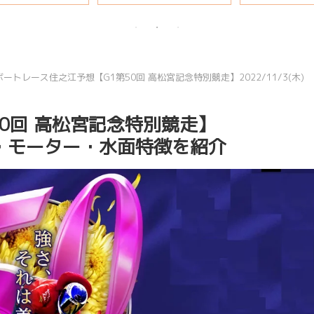
説
ボートレース住之江予想【G1第50回 高松宮記念特別競走】2022/11/3(木)
0回 高松宮記念特別競走】
目選手・モーター・水面特徴を紹介