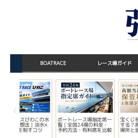
BOATRACE
レース場ガイド
この水
ボートレース場指定席一
宝くじを買った後はど
淡水×
覧｜全国24場の料金・
する？高額当選者の保
コツ
予約方法・有料席を比較
場所と金運ジンクス