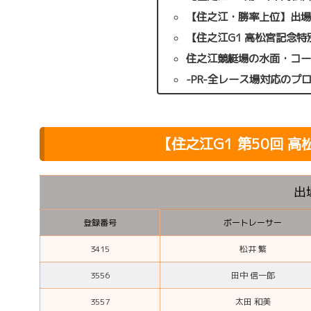
【住之江・勝率上位】出
【住之江G1 高松宮記念特
住之江競艇場の水面・コ
-PR-全レース場対応のプ
【住之江G1 第50回 
出
登録番号
ボートレーサー
3415
松井 繁
3556
田中 信一郎
3557
太田 和美