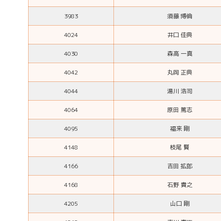
3983
須藤 博倫
4024
井口 佳典
4030
森高 一真
4042
丸岡 正典
4044
湯川 浩司
4064
原田 篤志
4095
福来 剛
4148
枝尾 賢
4166
吉田 拡郎
4168
石野 貴之
4205
山口 剛