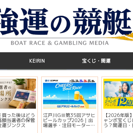
KEIRIN
宝くじ・開運
う
江戸川GⅢ第35回アサヒ
【2026年版】サマージ
管
ビールカップ2026｜出
ャンボ宝くじはいつ買
場選手・注目モーター・
う？開運日・買い方・連
イベント情報まとめ
番とバラの違いを徹底解