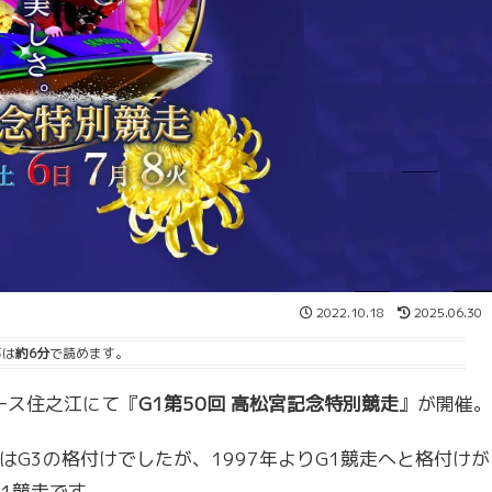
2022.10.18
2025.06.30
事は
約6分
で読めます。
レース住之江にて『
G1第50回 高松宮記念特別競走
』が開催。
G3の格付けでしたが、1997年よりG1競走へと格付けが
1競走です。