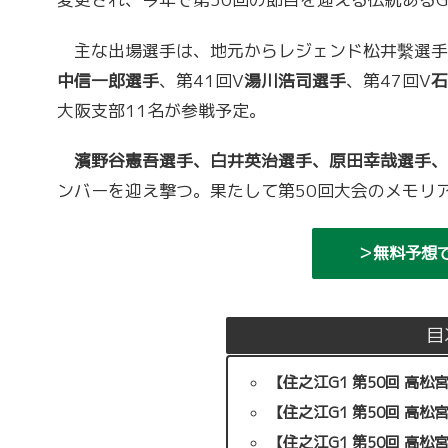
主な出場選手は、地元からレジェンド松井繫選手を
中信一郎選手
、第41回V
湯川浩司選手
、第47回V
石
大阪支部11名が参戦予定。
濱野谷憲吾選手、白井英治選手、原田幸哉選手、
ンバーを迎え撃つ。果たして第50回大会のメモリ
＞無料予想
目
【住之江G1 第50回 高
【住之江G1 第50回 高
【住之江G1 第50回 高