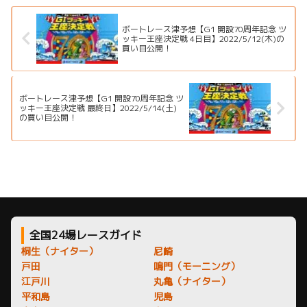
報まで詳しく紹介します。
を詳しく紹介します。
ボートレース津予想【G1 開設70周年記念 ツ
ッキー王座決定戦 4日目】2022/5/12(木)の
買い目公開！
ボートレース津予想【G1 開設70周年記念 ツ
ッキー王座決定戦 最終日】2022/5/14(土)
の買い目公開！￼
全国24場レースガイド
桐生（ナイター）
尼崎
戸田
鳴門（モーニング）
江戸川
丸亀（ナイター）
平和島
児島