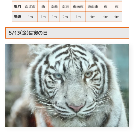
風向
西北西
西
南西
南東
東南東
東南東
東
東
風速
1m
1m
1m
2m
1m
1m
1m
1m
5/13(金)は寅の日