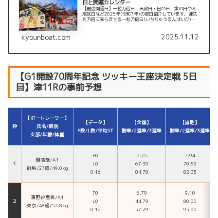
日と開運カレンダー
【最強開運日】一粒万倍日・天赦日・巳の日・寅の日や不
成就日など2025年(令和7年)の吉日紹介しています。運気
を万倍に膨らませる一粒万倍日(いちりゅうまんばいび)や
天赦日(てんしゃにち)など紹介。大きな買い物や新たなス
タートや勝負事に役立ててください。
2025.11.12
kyounboat.com
【
G1開設70周年記念 ツッキー王座決定戦
5日
目】津11Rの事前予想
【ボートレーサー】
【データ】
【全国】
【当地】
枠
氏名/級別
F数/L数/平均ST
勝率/2連率/3連率
勝率/2連率/3連率
支部/年齢/体重
F0
7.75
7.94
関浩哉/A1
１
L0
67.39
70.59
群馬/27歳/49.0kg
0.16
84.78
82.35
F0
6.79
9.10
濱野谷憲吾/A1
２
L0
44.79
80.00
東京/48歳/52.8kg
0.12
57.29
95.00