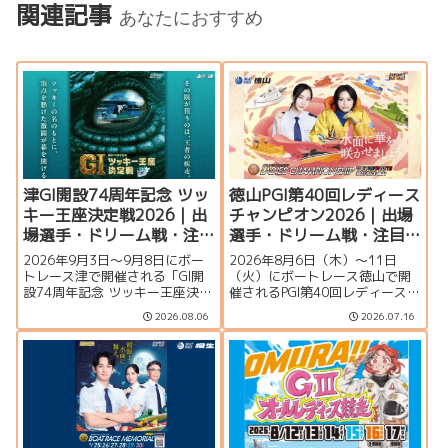
関連記事
あなたにおすすめ
津GI開設74周年記念 ツッ
徳山PGI第40回レディース
キー王座決定戦2026｜出
チャンピオン2026｜出場
場選手・ドリーム戦・注
選手・ドリーム戦・注目
目モーター・イベント情
モーター・イベント情報
2026年9月3日〜9月8日にボー
2026年8月6日（木）～11日
報まとめ
まとめ
トレース津で開催される「GI開
（火）にボートレース徳山で開
設74周年記念 ツッキー王座決定
催されるPGI第40回レディースチ
戦」の特集ページです。出場選
ャンピオン（女子王座決定戦）
2026.08.06
2026.07.16
手一覧、シリーズ展望、ドリー
の特集ページです。出場選手一
ム戦、注目モーター、水面特
覧、シリーズ展望、ドリーム
徴、イベント情報まで詳しく紹
戦、注目モーター、水面特徴、
介します。
イベント情報まで詳しく紹介し
ます。