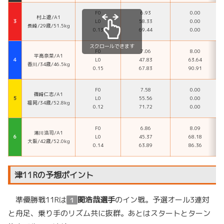
F0
6.93
0.00
村上遼/A1
３
L0
58.33
0.00
長崎/29歳/51.5kg
0.13
69.44
0.00
スクロールできます
F0
7.06
8.00
平高奈菜/A1
４
L0
47.83
63.64
香川/34歳/46.5kg
0.15
67.83
90.91
F0
7.58
0.00
篠崎仁志/A1
５
L0
55.56
0.00
福岡/34歳/52.8kg
0.12
71.72
0.00
F0
6.86
8.09
湯川浩司/A1
６
L0
45.37
68.18
大阪/42歳/52.0kg
0.14
63.89
86.36
津11Rの予想ポイント
準優勝戦11Rは
関浩哉選手
のイン戦。予選オール3連対
１
と舟足、乗り手のリズム共に抜群。あとはスタートとターン