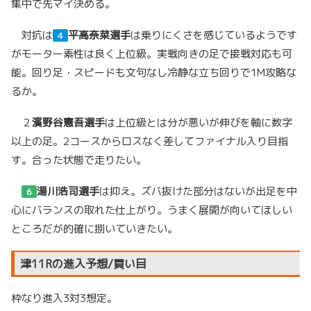
集中で先マイ決める。
対抗は
平高奈菜選手
は乗りにくさを感じているようです
４
がモーター素性は良く上位級。実戦向きの足で接戦対応も可
能。回り足・スピードも文句なし冷静な立ち回りで1M攻略な
るか。
２
濱野谷憲吾選手
は上位級とは分が悪いが伸びを軸に数字
以上の足。2コースからロスなく差してファイナル入り目指
す。合った状態で走りたい。
湯川浩司選手
は抑え。ズバ抜けた部分はないが出足を中
６
心にバランスの取れた仕上がり。うまく展開が向いてほしい
ところだが的確に捌いていきたい。
津11Rの進入予想/買い目
枠なり進入3対3想定。