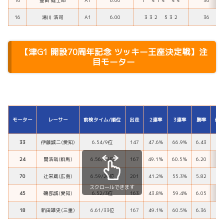
16
豊田 健士郎
A1
6.00
１ ４１４ ４４
36
16
湯川 浩司
A1
6.00
３３２ ５３２
36
【
津G1 開設70周年記念 ツッキー王座決定戦
】注
目モーター
モーター
レーサー
前検タイム/順位
出走
2連率
3連率
勝率
優
33
伊藤誠二(愛知)
6.54/9位
147
47.6%
66.9%
6.43
3
24
関浩哉(群馬)
6.56/13位
167
49.1％
60.5％
6.20
6
70
辻栄蔵(広島)
6.59/26位
201
41.2%
55.3%
5.82
5
スクロールできます
45
磯部誠(愛知)
6.52/3位
163
43.8%
59.4%
6.05
3
18
新田雄史(三重)
6.61/33位
167
49.1%
60.5%
6.36
5