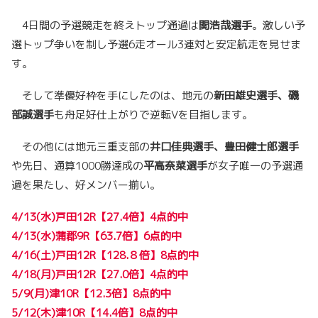
4日間の予選競走を終えトップ通過は
関浩哉選手
。激しい予
選トップ争いを制し予選6走オール3連対と安定航走を見せま
す。
そして準優好枠を手にしたのは、地元の
新田雄史選手、磯
部誠選手
も舟足好仕上がりで逆転Vを目指します。
その他には地元三重支部の
井口佳典選手、豊田健士郎選手
や先日、通算1000勝達成の
平高奈菜選手
が女子唯一の予選通
過を果たし、好メンバー揃い。
4/13(水)戸田12R【27.4倍】4点的中
4/13(水)蒲郡9R【63.7倍】6点的中
4/16(土)戸田12R【128.８倍】8点的中
4/18(月)戸田12R【27.0倍】4点的中
5/9(月)津10R【12.3倍】8点的中
5/12(木)津10R【14.4倍】8点的中