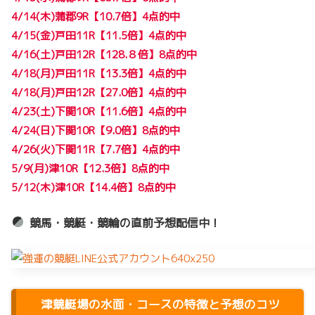
4/14(木)蒲郡9R【10.7倍】4点的中
4/15(金)戸田11R【11.5倍】4点的中
4/16(土)戸田12R【128.８倍】8点的中
4/18(月)戸田11R【13.3倍】4点的中
4/18(月)戸田12R【27.0倍】4点的中
4/23(土)下関10R【11.6倍】4点的中
4/24(日)下関10R【9.0倍】8点的中
4/26(火)下関11R【7.7倍】4点的中
5/9(月)津10R【12.3倍】8点的中
5/12(木)津10R【14.4倍】8点的中
競馬・競艇・競輪の直前予想配信中！
津競艇場の水面・コースの特徴と予想のコツ