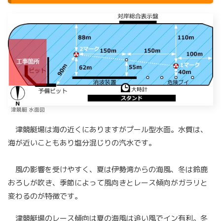
津競艇 水面図
津競艇場は海の近くにありますがプール型水面。水質は、
海が近いこともあり塩分混じりの汽水です。
風の影響を受けやすく、夏は伊勢湾からの海風、冬は鈴鹿
おろしが吹き、季節によって風向きとレース傾向がガラリと
変わるのが特徴です。
津競艇場のレース傾向は夏の海風は追い風でイン有利。冬