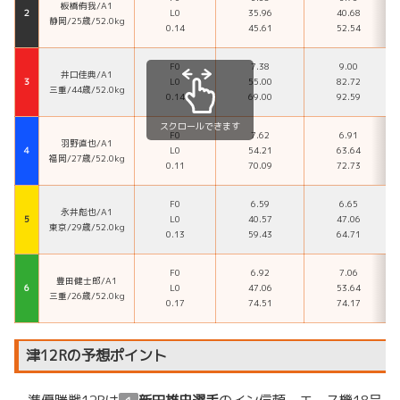
板橋侑我/A1
２
L0
35.96
40.68
静岡/25歳/52.0kg
0.14
45.61
52.54
F0
7.38
9.00
井口佳典/A1
３
L0
55.00
82.72
三重/44歳/52.0kg
0.14
69.00
92.59
スクロールできます
F0
7.62
6.91
羽野直也/A1
４
L0
54.21
63.64
福岡/27歳/52.0kg
0.11
70.09
72.73
F0
6.59
6.65
永井彪也/A1
５
L0
40.57
47.06
東京/29歳/52.0kg
0.13
59.43
64.71
F0
6.92
7.06
豊田健士郎/A1
６
L0
47.06
53.64
三重/26歳/52.0kg
0.17
74.51
74.17
津12Rの予想ポイント