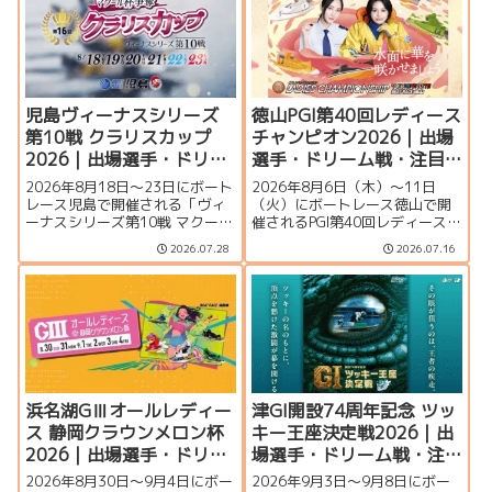
夏のSGの見どころを徹底解説し
まで詳しく紹介します。
ます。
児島ヴィーナスシリーズ
徳山PGI第40回レディース
第10戦 クラリスカップ
チャンピオン2026｜出場
2026｜出場選手・ドリー
選手・ドリーム戦・注目
ム戦・注目モーター・イ
モーター・イベント情報
2026年8月18日～23日にボート
2026年8月6日（木）～11日
ベント情報まとめ
まとめ
レース児島で開催される「ヴィ
（火）にボートレース徳山で開
ーナスシリーズ第10戦 マクール
催されるPGI第40回レディースチ
杯争奪第16回クラリスカップ」
ャンピオン（女子王座決定戦）
2026.07.28
2026.07.16
の特集ページです。出場選手一
の特集ページです。出場選手一
覧、シリーズ展望、ドリーム
覧、シリーズ展望、ドリーム
戦、注目モーター、イベント情
戦、注目モーター、水面特徴、
報まで詳しく紹介します。
イベント情報まで詳しく紹介し
ます。
浜名湖GⅢオールレディー
津GI開設74周年記念 ツッ
ス 静岡クラウンメロン杯
キー王座決定戦2026｜出
2026｜出場選手・ドリー
場選手・ドリーム戦・注
ム戦・注目モーター・イ
目モーター・イベント情
2026年8月30日～9月4日にボー
2026年9月3日〜9月8日にボー