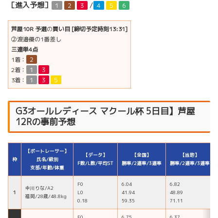
［進入予想］
/
１
２
３
４
５
６
芦屋10R 予選
の
買い目 [締切予定時刻13:31]
②渡邉優の1番差し
三連単4点
1着：
２
2着：
１
３
3着：
１
３
５
G3オールレディース マクール杯 5日目】芦屋
12Rの事前予想
【ボートレーサー】
【データ】
【全国】
【当地】
枠
氏名/級別
F数/L数/平均ST
勝率/2連率/3連率
勝率/2連率/3連率
支部/年齢/体重
F0
6.04
6.82
中川りな/A2
１
L0
41.94
48.89
福岡/28歳/48.8kg
0.18
59.35
71.11
F0
6.75
6.37