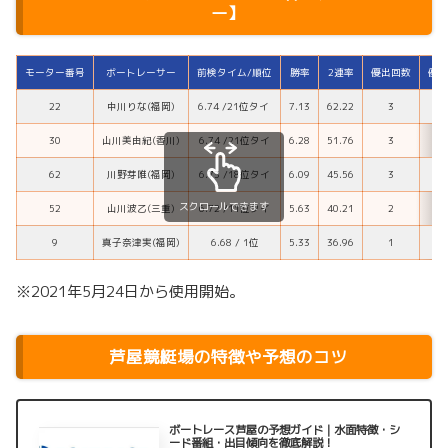
ー】
モーター番号
ボートレーサー
前検タイム/順位
勝率
2連率
優出回数
優勝
22
中川りな(福岡)
6.74 /21位タイ
7.13
62.22
3
30
山川美由紀(香川)
6.74 /21位タイ
6.28
51.76
3
62
川野芽唯(福岡)
6.73 /18位タイ
6.09
45.56
3
スクロールできます
52
山川波乙(三重)
6.72 /11位タイ
5.63
40.21
2
9
真子奈津実(福岡)
6.68 / 1位
5.33
36.96
1
※2021年5月24日から使用開始。
芦屋競艇場の特徴や予想のコツ
ボートレース芦屋の予想ガイド｜水面特徴・シ
ード番組・出目傾向を徹底解説！