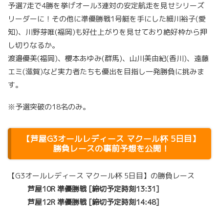
予選7走で4勝を挙げオール3連対の安定航走を見せシリーズ
リーダーに！その他に準優勝戦1号艇を手にした細川裕子(愛
知)、川野芽唯(福岡)も好仕上がりを見せており絶好枠から押
し切りなるか。
渡邉優美(福岡)、櫻本あゆみ(群馬)、山川美由紀(香川)、遠藤
エミ(滋賀)など実力者たちも優出を目指し一発勝負に挑みま
す。
※予選突破の18名のみ。
【芦屋G3オールレディース マクール杯 5日目】
勝負レースの事前予想を公開！
【G3オールレディース マクール杯 5日目】の勝負レース
芦屋10R 準優勝戦 [締切予定時刻13:31]
芦屋12R 準優勝戦 [締切予定時刻14:48]