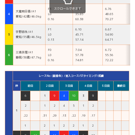
スクロールできます
F1
5.81
6.76
大瀧明日香/A1
４
L0
35.85
48.65
愛知/42歳/46.0kg
0.16
60.38
70.27
F1
6.10
6.67
宇野弥生/A1
５
L0
45.71
54.90
愛知/35歳/46.5kg
0.13
57.14
64.71
F0
7.04
6.72
三浦永理/A1
６
L0
57.78
55.56
静岡/38歳/47.7kg
0.16
74.81
72.22
レースNo（艇番色）/進入コース/STタイミング/成績
枠
初日
２日目
３日目
４日目
５日目
最終日
6
1
9
4
10
3
9
2
1
2
4
5
1
2
１
.22
.31
.29
.13
.22
.19
.17
１
２
１
２
２
１
２