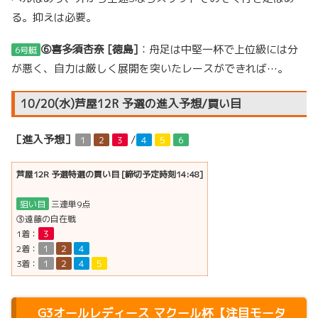
る。抑えは必要。
⑥喜多須杏奈 [徳島]
：舟足は中堅一杯で上位級には分
6号艇
が悪く、自力は厳しく展開を突いたレースができれば…。
10/20(水)芦屋12R 予選の進入予想/買い目
［進入予想］
/
１
２
３
４
５
６
芦屋12R 予選特選の買い目 [締切予定時刻14:48]
狙い目
三連単9点
③遠藤の自在戦
1着：
３
2着：
１
２
４
3着：
１
２
４
５
G3オールレディース マクール杯【注目モータ