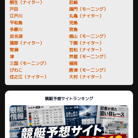
桐生（ナイター）
尼崎
戸田
鳴門（モーニング）
江戸川
丸亀（ナイター）
平和島
児島
多摩川
宮島
浜名湖
徳山（モーニング）
蒲郡（ナイター）
下関（ナイター）
常滑
若松（ナイター）
津
芦屋（モーニング）
三国（モーニング）
福岡
びわこ
唐津（モーニング）
住之江（ナイター）
大村（ナイター）
競艇予想サイトランキング