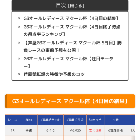
目次
G3オールレディース マクール杯【4日目の結果】
G3オールレディース マクール杯【4日目終了時点
の得点率ランキング】
【芦屋G3オールレディース マクール杯 5日目】勝
負レースの事前予想を公開！
G3オールレディース マクール杯【注目モータ
ー】
芦屋競艇場の特徴や予想のコツ
G3オールレディース マクール杯【4日目の結果】
レース
種別
3連単組合わせ
3連単払戻金
決まり手
１着
２
1R
予選
6-1-2
￥6,920
まくり差
6實森美祐
1大瀧