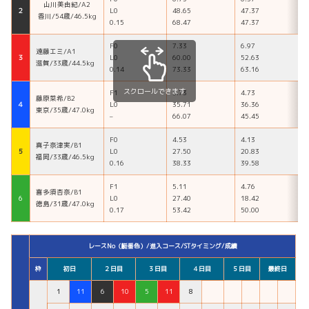
山川美由紀/A2
２
L0
48.65
47.37
香川/54歳/46.5kg
0.15
68.47
47.37
F0
7.33
6.97
遠藤エミ/A1
３
L0
60.00
52.63
滋賀/33歳/44.5kg
0.14
73.33
63.16
スクロールできます
F1
5.73
4.73
藤原菜希/B2
４
L0
35.71
36.36
東京/35歳/47.0kg
–
66.07
45.45
F0
4.53
4.13
真子奈津実/B1
５
L0
27.50
20.83
福岡/33歳/46.5kg
0.16
38.33
39.58
F1
5.11
4.76
喜多須杏奈/B1
６
L0
27.40
18.42
徳島/31歳/47.0kg
0.17
53.42
50.00
レースNo（艇番色）/進入コース/STタイミング/成績
枠
初日
２日目
３日目
４日目
５日目
最終日
1
11
6
10
5
11
8