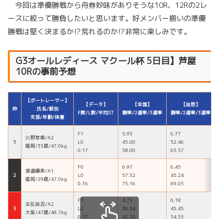
今回は準優勝戦から舟券妙味がありそうな10R、12Rの2レ
ースに絞って勝負したいと思います。好メンバー揃いの準優
勝戦は堅く決まるか⁉荒れるのか⁉非常に楽しみです。
G3オールレディース マクール杯 5日目】芦屋
10Rの事前予想
【ボートレーサー】
【データ】
【全国】
【当地】
枠
氏名/級別
F数/L数/平均ST
勝率/2連率/3連率
勝率/2連率/3連率
支部/年齢/体重
F1
5.95
6.77
川野芽唯/A2
１
L0
45.00
52.46
福岡/35歳/47.0kg
0.17
58.00
65.57
F0
6.97
6.45
渡邉優美/A1
２
L0
57.52
45.24
福岡/29歳/47.0kg
0.16
75.16
69.05
F1
4.73
6.18
五反田忍/A2
３
L0
30.34
45.45
大阪/47歳/48.7kg
0.17
42.70
54.55