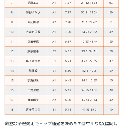
7
遠藤エミ
A1
7.87
21 12 15 33
63
8
海野ゆかり
A1
7.37
56 11 13 24
59
9
五反田忍
A2
7.28
31 1 22 62
51
10
大瀧明日香
A1
7.00
24 25 2 22
49
11
寺田千恵
A1
6.87
12 33 41 44
55
12
藤原菜希
B2
6.85
23 3 34 31
48
13
真子奈津実
B1
6.71
43 1 22 25
47
14
加藤綾
B1
6.50
52 5 12 2
39
15
宇野弥生
A1
6.42
14 1 15 53
45
16
三浦永理
A1
6.12
34 56 11 34
49
17
倉田郁美
A2
6.00
13 34 2 54
42
18
喜多須杏奈
B1
5.71
41 53 35 2
40
熾烈な予選競走でトップ通過を決めたのは中川りな(福岡)。