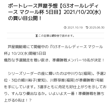
ボートレース芦屋予想【G3オールレディ
ース マクール杯 5日目】2021/10/20(水)
の買い目公開！
2021.10.19
2025.06.30
この記事は
約9分
で読めます。
芦屋競艇場にて開催中の『G3オールレディース マクール
杯』10/20(水)開催5日目
熾烈な予選競走を戦い抜き、準優勝戦メンバー18名が決定！
シリーズリーダーの座に輝いたのは中川りな(福岡)。予選2
位・3位の細川裕子(愛知)、川野芽唯(福岡)が準優勝戦1号艇
を手にしています。3選手ともに舟足も好仕上がりを示してお
り、すんなり優出なるか。いよいよ大一番！準優勝戦を勝ち
上がる6名は！？