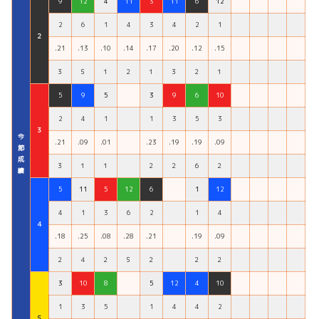
9
12
4
11
3
11
6
12
2
6
1
4
3
4
2
1
２
.21
.13
.10
.14
.17
.20
.12
.15
３
５
１
２
１
３
２
１
5
9
5
3
9
6
10
2
4
1
1
3
5
3
３
今
.21
.09
.01
.23
.19
.19
.09
節
成
３
１
１
２
２
６
２
績
5
11
5
12
6
1
12
4
1
3
6
2
1
4
４
.18
.25
.08
.28
.21
.19
.09
２
４
２
５
２
２
２
3
10
8
5
12
4
10
1
3
5
1
4
4
2
５