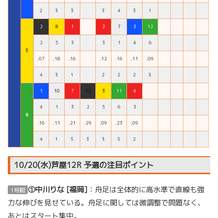
２
３
３
３
４
３
１
2
8
1
2
7
3
12
2
5
3
3
1
4
6
５
.07
.18
.16
.12
.16
.11
.09
４
３
１
２
２
２
５
1
10
7
12
3
11
4
4
1
3
2
5
6
3
６
.16
.11
.21
.29
.09
.23
.09
４
１
５
３
３
５
２
10/20(水)芦屋12R 予選の注目ポイント
①中川りな [福岡]
：舟足は全体的に高水準で直線も強
1号艇
力な伸びを見せている。舟足に関しては微調整で問題なく、
あとはスタート集中。