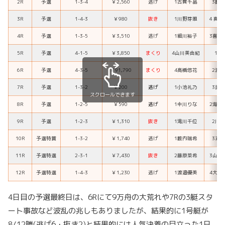
2R
予選
1-3-4
￥2,560
逃げ
1古賀千晶
3薮
3R
予選
1-4-3
￥980
抜き
1川野芽唯
４真子
4R
予選
1-3-5
￥3,510
逃げ
1細川裕子
3喜多
5R
予選
4-1-5
￥3,850
まくり
4山川美由紀
1加
6R
予選
4-3-5
￥91,790
まくり
4高橋悠花
2渡
7R
予選
1-3-2
￥200
逃げ
1小池礼乃
3武
スクロールできます
8R
予選
1-2-5
￥590
逃げ
1中川りな
2海野
9R
予選
1-2-3
￥1,310
抜き
1滝川千位
2川
10R
予選特賞
1-3-2
￥1,740
逃げ
1薮内瑞希
3五
11R
予選特選
2-3-1
￥7,430
抜き
2藤原菜希
3山川
12R
予選特選
1-4-3
￥1,230
逃げ
1渡邉優美
4大瀧
4日目の予選最終日は、6Rにて9万舟の大荒れや7Rの3艇スタ
ート事故など波乱の兆しもありましたが、結果的に1号艇が
8/12勝(逃げ6・抜き2)と結果的には人気決着の目立った1日