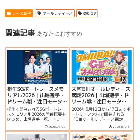
レース展望
オールレディース
競艇G3
関連記事
あなたにおすすめ
桐生SGボートレースメモ
大村GⅢオールレディース
リアル2026｜出場選手・
競走2026｜出場選手・ド
ドリーム戦・注目モータ
リーム戦・注目モータ
ー・イベント情報まとめ
ー・イベント情報まとめ
桐生で開催されるSGボートレー
2026年8月12日から17日までボ
スメモリアル2026の開催概要を
ートレース大村で開催される
はじめ、出場選手一覧、ドリー
「GⅢオールレディース競走」の
ム戦、注目モーター、水面特
特集ページです。シリーズ展
2026.08.04
2026.07.16
徴、イベント情報を詳しく紹
望、出場選手一覧、発祥地ドリ
介。峰竜太、毒島誠、定松勇樹
ーム、注目モーター、大村水面
らトップレーサーが集結する真
の攻略ポイント、イベント情報