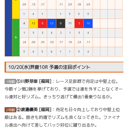
.09
.13
.17
.11
.03
.18
.05
１
４
１
１
５
５
３
4
12
8
12
8
11
3
10
1
5
3
4
2
1
3
4
６
.24
.09
.35
.53
.17
.19
.23
.11
３
４
５
６
１
１
３
４
10/20(水)芦屋10R 予選の注目ポイント
①川野芽唯 [福岡]
：レース足抜群で舟足は中堅上位。
1号艇
今節イン戦2勝を挙げており、予選では連を外すことなくオー
ル連対と好リズム。きっちり逃げて優出1番乗りなるか。
②渡邉優美 [福岡]
：舟足も日々向上しており中堅上位
2号艇
級はある。捌きも的確でリズムも良くなってきた。ファイナ
ル進出へ向けて差してバック好位に躍り出るか。