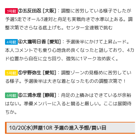
③五反田忍 [大阪]
：調整に苦労している様子でしたが
3号艇
予選5走でオール3連対と舟足も実戦向きで水準以上ある。調
整次第でさらなる底上げも。センター全速戦で挑む
④大瀧明日香 [愛知]
：予選後半にかけて上昇ムード。
4号艇
本人コメントでも乗り心地含め良くなったと話しており、4カ
ド位置から自在に立ち回り、強気に1マーク攻め抜く。
⑤宇野弥生 [愛知]
：調整ゾーンの見極めに苦労してい
5号艇
る様子。予選後半は大きな着となったものの調整次第で！
⑥三浦永理 [静岡]
：舟足の上積みはできているが余裕
6号艇
はない。準優メンバーに入ると競ると厳しい。ここは展開待
ちか。
10/20(水)芦屋10R 予選の進入予想/買い目