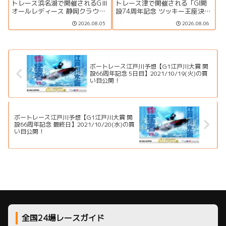
ベント情報まとめ
報まとめ
トレース浜名湖で開催されるGⅢ
トレース津で開催される「GI開
オールレディース 静岡クラウン
設74周年記念 ツッキー王座決定
メロン杯の特集ページです。出
戦」の特集ページです。出場選
2026.08.05
2026.08.06
場選手一覧、シリーズ展望、ド
手一覧、シリーズ展望、ドリー
リーム戦、注目モーター、水面
ム戦、注目モーター、水面特
特徴、舟券攻略、アクセス情報
徴、イベント情報まで詳しく紹
を詳しく紹介します。
介します。
ボートレース江戸川予想【G1江戸川大賞 開
設66周年記念 5日目】2021/10/19(火)の買
い目公開！
ボートレース江戸川予想【G1江戸川大賞 開
設66周年記念 最終日】2021/10/20(水)の買
い目公開！
全国24場レースガイド