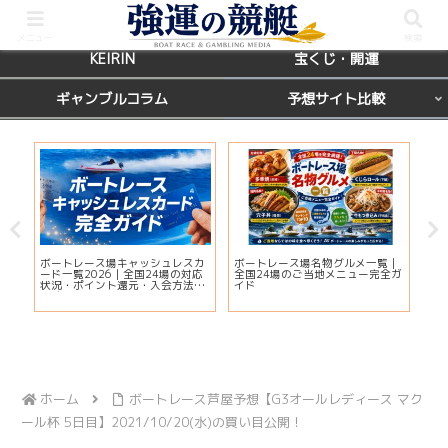
BOATRACE
レース場ガイド
メニュー
検索
KEIRIN
宝くじ・開運
ギャンブルコラム
予想サイト比較
国
ボートレース場キャッシュレスカ
ボートレース場名物グルメ一覧｜
【
席を
ード一覧2026｜全国24場の対応
全国24場のご当地メニュー完全ガ
マ
状況・ポイント還元・入会方法ま
イド
当
とめ
ホーム
ボートレース芦屋予想【G3オールレディース マク
ール杯 5日目】2021/10/20(水)の買い目公開！