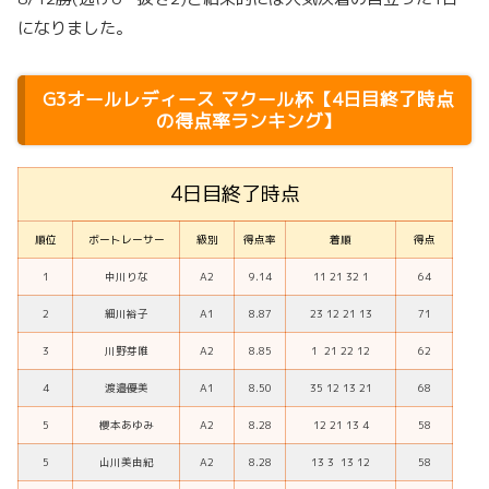
になりました。
G3オールレディース マクール杯【4日目終了時点
の得点率ランキング】
4日目終了時点
順位
ボートレーサー
級別
得点率
着順
得点
1
中川りな
A2
9.14
11 21 32 1
64
2
細川裕子
A1
8.87
23 12 21 13
71
3
川野芽唯
A2
8.85
1 21 22 12
62
4
渡邉優美
A1
8.50
35 12 13 21
68
5
櫻本あゆみ
A2
8.28
12 21 13 4
58
5
山川美由紀
A2
8.28
13 3 13 12
58