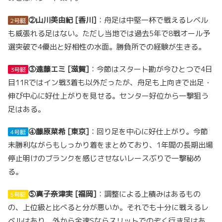
②山川美由紀 [香川]
：舟足は中堅一杯で戦えるレベル
2号艇
も威張れる足はない。ただし当地では過去5年で8戦オール予
選突破で4優出と好相性の水面。勝負所での経験が生きる。
③遠藤エミ [滋賀]
：今節はスタート勘が今ひとつで4日
3号艇
目11Rではイン戦3着も以外だったが、舟足も上向きで出足・
伸び中心に好仕上がりを見せる。センター好位から一撃狙う
足はある。
④藤原菜希 [東京]
：回り足を中心に好仕上がり。今節
4号艇
未勝利ながらもしっかり着をまとめており、1年間の長期出場
停止明けのブランクを感じさせないレースぶりで一撃秘め
る。
⑤真子奈津実 [福岡]
：調整による上積みはあるもの
5号艇
の、上位級と比べると分が悪いか。それでも十分に戦えるレ
ベルはあり、外から全速Sならスリットでのぞく行き足はあ