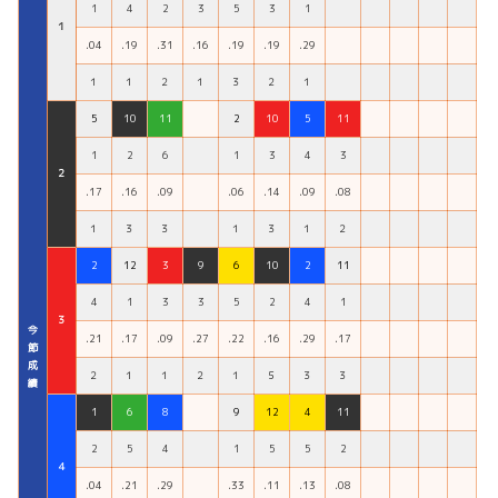
1
4
2
3
5
3
1
１
.04
.19
.31
.16
.19
.19
.29
１
１
２
１
３
２
１
5
10
11
2
10
5
11
1
2
6
1
3
4
3
２
.17
.16
.09
.06
.14
.09
.08
１
３
３
１
３
１
２
2
12
3
9
6
10
2
11
4
1
3
3
5
2
4
1
３
今
.21
.17
.09
.27
.22
.16
.29
.17
節
成
２
１
１
２
１
５
３
３
績
1
6
8
9
12
4
11
2
5
4
1
5
5
2
４
.04
.21
.29
.33
.11
.13
.08