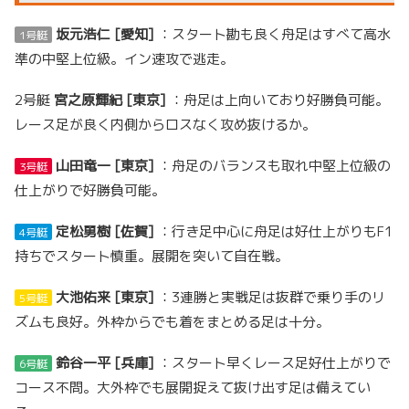
坂元浩仁 [愛知]
：スタート勘も良く舟足はすべて高水
1号艇
準の中堅上位級。イン速攻で逃走。
2号艇
宮之原輝紀 [東京]
：舟足は上向いており好勝負可能。
レース足が良く内側からロスなく攻め抜けるか。
山田竜一 [東京]
：舟足のバランスも取れ中堅上位級の
3号艇
仕上がりで好勝負可能。
定松勇樹 [佐賀]
：行き足中心に舟足は好仕上がりもF1
4号艇
持ちでスタート慎重。展開を突いて自在戦。
大池佑来 [東京]
：3連勝と実戦足は抜群で乗り手のリ
5号艇
ズムも良好。外枠からでも着をまとめる足は十分。
鈴谷一平 [兵庫]
：スタート早くレース足好仕上がりで
6号艇
コース不問。大外枠でも展開捉えて抜け出す足は備えてい