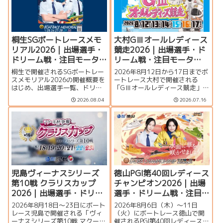
桐生SGボートレースメモ
大村GⅢオールレディース
リアル2026｜出場選手・
競走2026｜出場選手・ド
ドリーム戦・注目モータ
リーム戦・注目モータ
ー・イベント情報まとめ
ー・イベント情報まとめ
桐生で開催されるSGボートレー
2026年8月12日から17日までボ
スメモリアル2026の開催概要を
ートレース大村で開催される
はじめ、出場選手一覧、ドリー
「GⅢオールレディース競走」の
ム戦、注目モーター、水面特
特集ページです。シリーズ展
2026.08.04
2026.07.16
徴、イベント情報を詳しく紹
望、出場選手一覧、発祥地ドリ
介。峰竜太、毒島誠、定松勇樹
ーム、注目モーター、大村水面
らトップレーサーが集結する真
の攻略ポイント、イベント情報
夏のSGの見どころを徹底解説し
まで詳しく紹介します。
ます。
児島ヴィーナスシリーズ
徳山PGI第40回レディース
第10戦 クラリスカップ
チャンピオン2026｜出場
2026｜出場選手・ドリー
選手・ドリーム戦・注目
ム戦・注目モーター・イ
モーター・イベント情報
2026年8月18日～23日にボート
2026年8月6日（木）～11日
ベント情報まとめ
まとめ
レース児島で開催される「ヴィ
（火）にボートレース徳山で開
ーナスシリーズ第10戦 マクール
催されるPGI第40回レディースチ