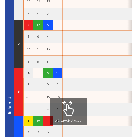
.20
.06
.17
２
１
２
7
12
5
3
6
4
２
.14
.16
.12
４
５
３
10
5
10
1
6
4
３
.20
.19
.16
今
節
成
１
４
５
績
スクロールできます
4
10
1
8
5
5
3
1