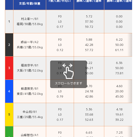
F数/L数/平均ST
勝率/2連率/3連率
勝率/2連率/3連率
支部/年齢/体重
F0
5.72
0.00
村上彰一/B1
１
L0
37.50
0.00
福岡/38歳/53.8kg
0.17
59.72
0.00
F0
5.88
6.22
鈴谷一平/A2
２
L0
42.28
50.00
兵庫/27歳/55.0kg
0.12
57.72
61.11
F0
5.22
6.36
福田宗平/B1
３
L0
36.21
50.00
大阪/31歳/52.0kg
0.17
50.00
73.81
スクロールできます
F0
4.70
4.60
板倉敦史/B1
４
L0
24.18
20.00
東京/41歳/52.0kg
0.19
42.86
45.00
F0
5.36
4.18
中山将/B1
５
L0
33.68
19.61
三重/29歳/55.4kg
0.17
52.63
39.22
F0
6.65
7.23
山崎智也/A1