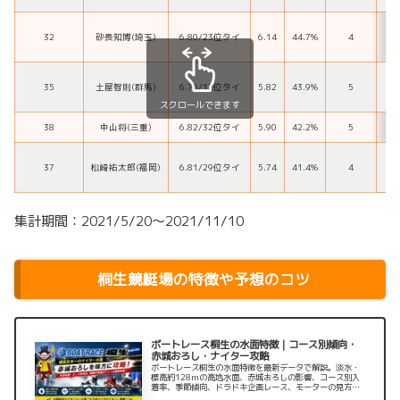
32
砂長知博(埼玉)
6.80/23位タイ
6.14
44.7%
4
35
土屋智則(群馬)
6.76/12位タイ
5.82
43.9%
5
スクロールできます
38
中山将(三重)
6.82/32位タイ
5.90
42.2%
5
37
松崎祐太郎(福岡)
6.81/29位タイ
5.74
41.4%
4
集計期間：2021/5/20～2021/11/10
桐生競艇場の特徴や予想のコツ
ボートレース桐生の水面特徴｜コース別傾向・
赤城おろし・ナイター攻略
ボートレース桐生の水面特徴を最新データで解説。淡水・
標高約128mの高地水面、赤城おろしの影響、コース別入
着率、季節傾向、ドラドキ企画レース、モーターの見方、
アクセスや場内グルメまで、予想時のポイントをまとめま