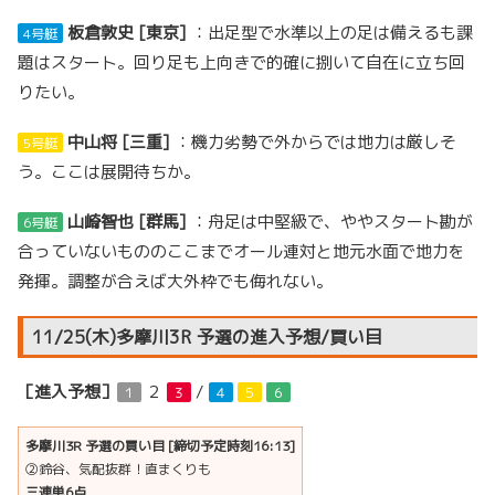
板倉敦史 [東京]
：出足型で水準以上の足は備えるも課
4号艇
題はスタート。回り足も上向きで的確に捌いて自在に立ち回
りたい。
中山将 [三重]
：機力劣勢で外からでは地力は厳しそ
5号艇
う。ここは展開待ちか。
山崎智也 [群馬]
：舟足は中堅級で、ややスタート勘が
6号艇
合っていないもののここまでオール連対と地元水面で地力を
発揮。調整が合えば大外枠でも侮れない。
11/25(木)多摩川3R 予選の進入予想/買い目
［進入予想］
２
/
１
３
４
５
６
多摩川3R 予選の買い目 [締切予定時刻16:13]
②鈴谷、気配抜群！直まくりも
三連単6点