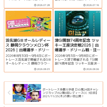
杯争奪第16回クラリスカップ」
ャンピオン（女子王座決定戦）
2026.07.28
2026.07.16
の特集ページです。出場選手一
の特集ページです。出場選手一
覧、シリーズ展望、ドリーム
覧、シリーズ展望、ドリーム
戦、注目モーター、イベント情
戦、注目モーター、水面特徴、
報まで詳しく紹介します。
イベント情報まで詳しく紹介し
ます。
浜名湖GⅢオールレディー
津GI開設74周年記念 ツッ
ス 静岡クラウンメロン杯
キー王座決定戦2026｜出
2026｜出場選手・ドリー
場選手・ドリーム戦・注
ム戦・注目モーター・イ
目モーター・イベント情
2026年8月30日～9月4日にボー
2026年9月3日〜9月8日にボー
ベント情報まとめ
報まとめ
トレース浜名湖で開催されるGⅢ
トレース津で開催される「GI開
オールレディース 静岡クラウン
設74周年記念 ツッキー王座決定
メロン杯の特集ページです。出
戦」の特集ページです。出場選
2026.08.05
2026.08.06
場選手一覧、シリーズ展望、ド
手一覧、シリーズ展望、ドリー
リーム戦、注目モーター、水面
ム戦、注目モーター、水面特
特徴、舟券攻略、アクセス情報
徴、イベント情報まで詳しく紹
を詳しく紹介します。
介します。
ボートレース多摩川予想【SG第24回チャレ
ンジカップ/G2第8回レディースCC 3日目】
2021/11/25(木)の買い目公開！