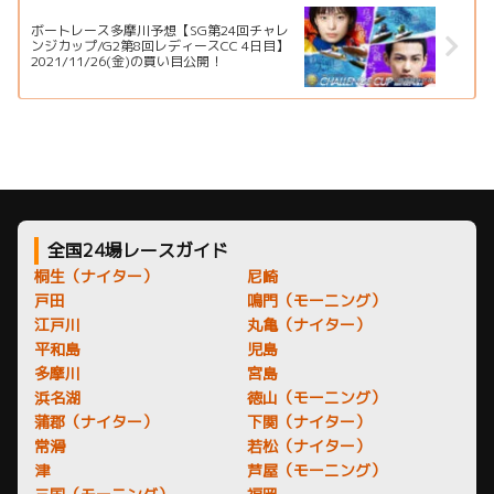
ボートレース多摩川予想【SG第24回チャレ
ンジカップ/G2第8回レディースCC 4日目】
2021/11/26(金)の買い目公開！
全国24場レースガイド
桐生（ナイター）
尼崎
戸田
鳴門（モーニング）
江戸川
丸亀（ナイター）
平和島
児島
多摩川
宮島
浜名湖
徳山（モーニング）
蒲郡（ナイター）
下関（ナイター）
常滑
若松（ナイター）
津
芦屋（モーニング）