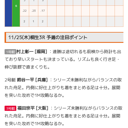
5
1
3
６
.22
.23
.17
２
１
２
11/25(木)桐生3R 予選の注目ポイント
村上彰一 [福岡]
：連勝は途切れるも前検から時計も出
1号艇
ており早いスタートも決まっている。リズムも良く行き足・
伸び抜群で直まくりも。
2号艇
鈴谷一平 [兵庫]
：シリーズ未勝利ながらバランスの取
れた舟足。内側に好仕上がりも着をまとめる足は十分。展開
を突いた攻めで1M攻略なるか。
福田宗平 [大阪]
：シリーズ未勝利ながらバランスの取
3号艇
れた舟足。内側に好仕上がりも着をまとめる足は十分。展開
を突いた攻めで1M攻略なるか。