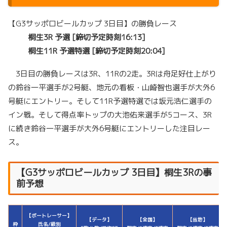
【G3サッポロビールカップ 3日目】の勝負レース
桐生3R 予選 [締切予定時刻16:13]
桐生11
R 予選特選 [締切予定時刻20:04]
3日目の勝負レースは3R、11Rの2走。3Rは舟足好仕上がり
の鈴谷一平選手が2号艇、地元の看板・山崎智也選手が大外6
号艇にエントリー。そして11R予選特選では坂元浩仁選手の
イン戦。そして得点率トップの大池佑来選手が5コース、3R
に続き鈴谷一平選手が大外6号艇にエントリーした注目レー
ス。
【G3サッポロビールカップ 3日目】桐生3Rの事
前予想
【ボートレーサー】
【データ】
【全国】
【当地】
枠
氏名/級別