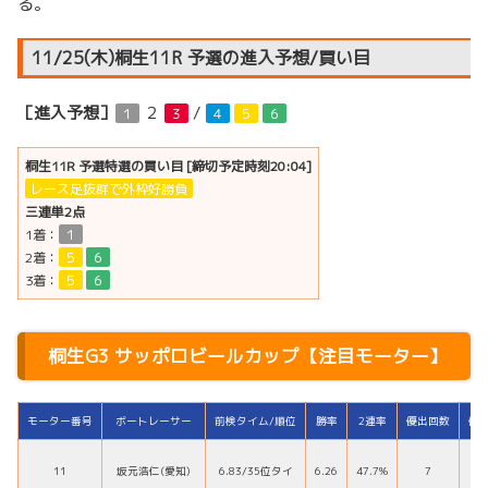
る。
11/25(木)桐生11R 予選の進入予想/買い目
［進入予想］
２
/
１
３
４
５
６
桐生11R 予選特選の買い目 [締切予定時刻20:04]
レース足抜群で外枠好勝負
三連単2点
1着：
１
2着：
５
６
3着：
５
６
桐生G3 サッポロビールカップ【注目モーター】
モーター番号
ボートレーサー
前検タイム/順位
勝率
2連率
優出回数
優
11
坂元浩仁(愛知)
6.83/35位タイ
6.26
47.7%
7