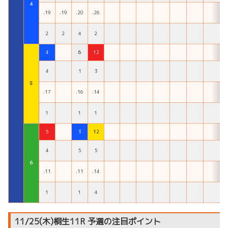
４
.19
.19
.20
.26
２
２
４
２
4
6
12
4
1
3
５
.17
.16
.14
１
１
１
5
3
12
4
5
5
６
.11
.11
.14
１
１
４
11/25(木)桐生11R 予選の注目ポイント