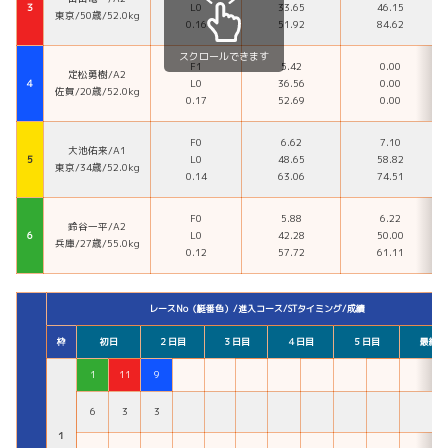
３
L0
33.65
46.15
東京/50歳/52.0kg
0.16
51.92
84.62
スクロールできます
F1
5.42
0.00
定松勇樹/A2
４
L0
36.56
0.00
佐賀/20歳/52.0kg
0.17
52.69
0.00
F0
6.62
7.10
大池佑来/A1
５
L0
48.65
58.82
東京/34歳/52.0kg
0.14
63.06
74.51
F0
5.88
6.22
鈴谷一平/A2
６
L0
42.28
50.00
兵庫/27歳/55.0kg
0.12
57.72
61.11
レースNo（艇番色）/進入コース/STタイミング/成績
枠
初日
２日目
３日目
４日目
５日目
最終日
1
11
9
6
3
3
１