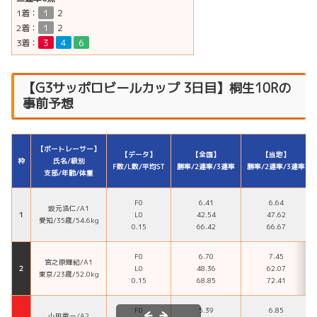
1着：
１
２
2着：
１
２
3着：
３
４
６
【G3サッポロビールカップ 3日目】桐生10Rの
事前予想
【ボートレーサー】
【データ】
【全国】
【当地】
枠
氏名/級別
F数/L数/平均ST
勝率/2連率/3連率
勝率/2連率/3連率
支部/年齢/体重
F0
6.41
6.64
坂元浩仁/A1
１
L0
42.54
47.62
愛知/35歳/54.6kg
0.15
66.42
66.67
F0
6.70
7.45
宮之原輝紀/A1
２
L0
48.36
62.07
東京/23歳/52.0kg
0.15
68.85
72.41
F0
5.39
6.85
山田竜一/A2