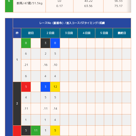
６
L0
43.22
56.55
群馬/47歳/51.5kg
0.17
63.56
75.17
レースNo（艇番色）/進入コース/STタイミング/成績
枠
初日
２日目
３日目
４日目
５日目
最終日
8
3
8
6
2
5
１
.21
.16
.10
６
４
４
5
3
12
4
5
5
２
.11
.11
.14
１
１
４
5
11
1
5