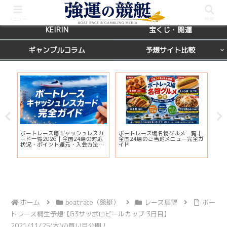
BOATRACE
レース場ガイド
メニュー
検索
KEIRIN
宝くじ・開運
ギャンブルコラム
予想サイト比較
国
ボートレース場キャッシュレスカ
ボートレース場名物グルメ一覧｜
えー
席を
ード一覧2026｜全国24場の対応
全国24場のご当地メニュー完全ガ
判
状況・ポイント還元・入会方法ま
イド
解
とめ
ホーム
boatrace（競艇）
レース展望
ボー
トレース桐生予想【G3サッポロビールカップ 3日目】
2021/11/25(木)の買い目公開！