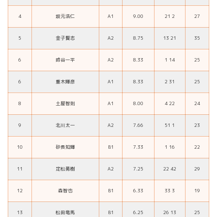
4
坂元浩仁
A1
9.00
21 2
27
5
金子賢志
A2
8.75
13 21
35
6
鈴谷一平
A2
8.33
1 14
25
6
重木輝彦
A1
8.33
2 31
25
8
土屋智則
A1
8.00
4 22
24
9
北川太一
A2
7.66
51 1
23
10
砂長知輝
B1
7.33
1 16
22
11
定松勇樹
A2
7.25
22 42
29
12
森智也
B1
6.33
33 3
19
13
松田竜馬
B1
6.25
26 13
25