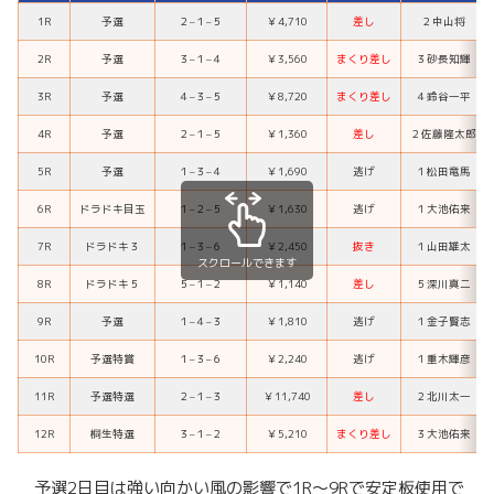
1R
予選
２
–
１
–
５
￥4,710
差し
２
中山将
2R
予選
３
–
１
–
４
￥3,560
まくり差し
３
砂長知輝
3R
予選
４
–
３
–
５
￥8,720
まくり差し
４
鈴谷一平
4R
予選
２
–
１
–
５
￥1,360
差し
２
佐藤隆太郎
5R
予選
１
–
３
–
４
￥1,690
逃げ
１
松田竜馬
6R
ドラドキ目玉
１
–
２
–
５
￥1,630
逃げ
１
大池佑来
7R
ドラドキ３
１
–
３
–
６
￥2,450
抜き
１
山田雄太
スクロールできます
8R
ドラドキ５
５
–
１
–
２
￥1,140
差し
５
深川真二
9R
予選
１
–
４
–
３
￥1,810
逃げ
１
金子賢志
10R
予選特賞
１
–
３
–
６
￥2,240
逃げ
１
重木輝彦
11R
予選特選
２
–
１
–
３
￥11,740
差し
２
北川太一
12R
桐生特選
３
–
１
–
２
￥5,210
まくり差し
３
大池佑来
予選2日目は強い向かい風の影響で1R～9Rで安定板使用で