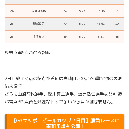
24
佐藤隆太郎
A2
5.25
35 16
21
25
服部幸男
A1
5.00
16 63
20
25
金子和之
B1
5.00
3 53
15
※得点率5点台のみ記載
2日目終了時点の得点率首位は実践向きの足で3戦全勝の大池
佑来選手！
さらに山崎智也選手、深川真二選手、坂元浩仁選手などA1級
が得点率9点台と熾烈なトップ争いから目が離せません。
【G3サッポロビールカップ 3日目】勝負レースの
事前予想を公開！