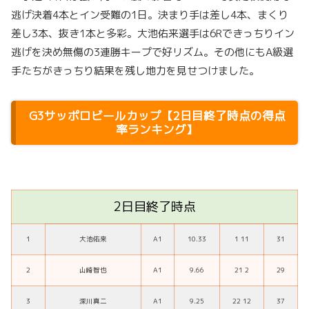
逃げ決着4本とイン受難の1日。決まり手は差し4本、まくり
差し3本、抜き1本と多彩。大池佑来選手は6Rできっちりイン
逃げを決め無傷の3連勝キープで好リズム。その他にもA級選
手たちがきっちり結果を残し地力を見せつけました。
G3サッポロビールカップ【2日目終了時点の得点
率ランキング】
2日目終了時点
1
大池佑来
A1
10.33
1 11
31
2
山崎智也
A1
9.66
21 2
29
3
深川真二
A1
9.25
22 12
37