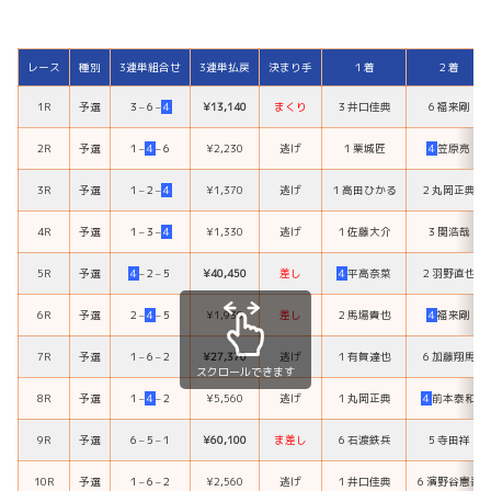
レース
種別
3連単組合せ
3連単払戻
決まり手
１着
２着
1R
予選
３
–
６
–
４
¥13,140
まくり
３
井口佳典
６
福来剛
2R
予選
１
–
４
–
６
¥2,230
逃げ
１
栗城匠
４
笠原亮
3R
予選
１
–
２
–
４
¥1,370
逃げ
１
高田ひかる
２
丸岡正典
4R
予選
１
–
３
–
４
¥1,330
逃げ
１
佐藤大介
３
関浩哉
5R
予選
４
–
２
–
５
¥40,450
差し
４
平高奈菜
２
羽野直也
6R
予選
２
–
４
–
５
¥1,930
差し
２
馬場貴也
４
福来剛
7R
予選
１
–
６
–
２
¥27,370
逃げ
１
有賀達也
６
加藤翔馬
スクロールできます
8R
予選
１
–
４
–
２
¥5,560
逃げ
１
丸岡正典
４
前本泰和
9R
予選
６
–
５
–
１
¥60,100
ま差し
６
石渡鉄兵
５
寺田祥
10R
予選
１
–
６
–
２
¥2,560
逃げ
１
井口佳典
６
濱野谷憲吾