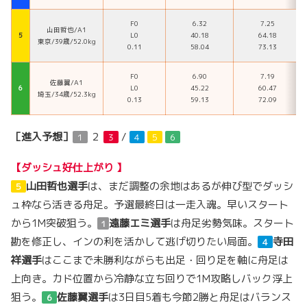
F0
6.32
7.25
山田哲也/A1
５
L0
40.18
64.18
東京/39歳/52.0kg
0.11
58.04
73.13
F0
6.90
7.19
佐藤翼/A1
６
L0
45.22
60.47
埼玉/34歳/52.3kg
0.13
59.13
72.09
［進入予想］
２
/
１
３
４
５
６
【
ダッシュ好仕上がり
】
山田哲也選手
は、まだ調整の余地はあるが伸び型でダッシ
５
ュ枠なら活きる舟足。予選最終日は一走入魂。早いスタート
から1M突破狙う。
遠藤エミ選手
は舟足劣勢気味。スタート
1
勘を修正し、インの利を活かして逃げ切りたい局面。
寺田
４
祥選手
はここまで未勝利ながらも出足・回り足を軸に舟足は
上向き。カド位置から冷静な立ち回りで1M攻略しバック浮上
狙う。
佐藤翼選手
は3日目5着も今節2勝と舟足はバランス
６