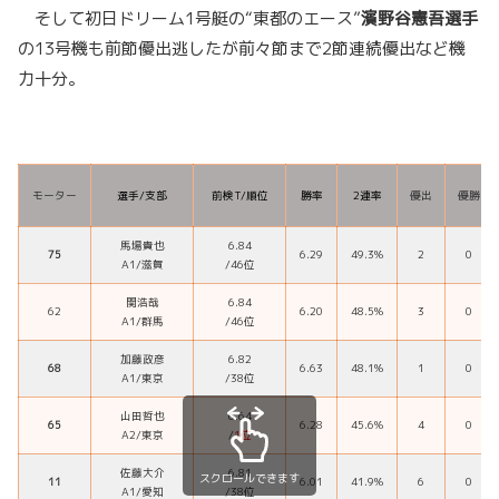
そして初日ドリーム1号艇の“東都のエース”
濱野谷憲吾選手
の13号機も前節優出逃したが前々節まで2節連続優出など機
力十分。
モーター
選手/支部
前検T/順位
勝率
2連率
優出
優勝
馬場貴也
6.84
75
6.29
49.3%
2
0
A1/滋賀
/46位
関浩哉
6.84
62
6.20
48.5%
3
0
A1/群馬
/46位
加藤政彦
6.82
68
6.63
48.1%
1
0
A1/東京
/38位
山田哲也
6.64
65
6.28
45.6%
4
0
A2/東京
/
1位
佐藤大介
6.81
スクロールできます
11
6.01
41.9%
6
0
A1/愛知
/38位