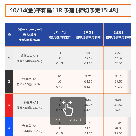
10/14(金)平和島11R 予選 [締切予定15:48]
【ボートレーサー】
【データ】
【全国】
【当地】
枠
氏名/級別
F数/L数/平均ST
勝率/2連率/3連率
勝率/2連率/3連率
支部/年齢/体重
F1
7.09
6.68
遠藤エミ/A1
１
L0
43.52
47.37
滋賀/34歳/44.5kg
0.13
64.81
52.63
F0
7.70
7.17
笠原亮/A1
２
L0
64.56
55.56
静岡/42歳/52.0kg
0.17
84.81
77.78
F1
6.58
6.86
北野輝季/A1
３
L0
46.23
47.62
愛知/33歳/52.7kg
0.15
64.15
76.19
スクロールできます
F0
6.73
5.95
寺田祥/A1
４
L0
44.68
20.00
山口/44歳/52.1kg
0.15
54.26
35.00