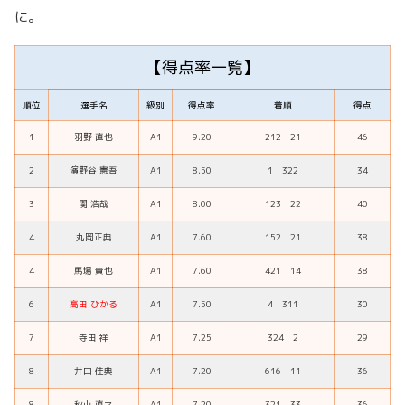
に。
【得点率一覧】
順位
選手名
級別
得点率
着順
得点
1
羽野 直也
A1
9.20
212 21
46
2
濱野谷 憲吾
A1
8.50
1 322
34
3
関 浩哉
A1
8.00
123 22
40
4
丸岡正典
A1
7.60
152 21
38
4
馬場 貴也
A1
7.60
421 14
38
6
高田 ひかる
A1
7.50
4 311
30
7
寺田 祥
A1
7.25
324 2
29
8
井口 佳典
A1
7.20
616 11
36
8
秋山 直之
A1
7.20
321 33
36