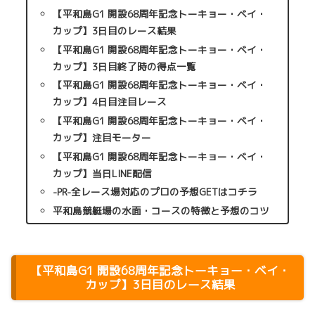
【平和島G1 開設68周年記念トーキョー・ベイ・
カップ】3日目のレース結果
【平和島G1 開設68周年記念トーキョー・ベイ・
カップ】3日目終了時の得点一覧
【平和島G1 開設68周年記念トーキョー・ベイ・
カップ】4日目注目レース
【平和島G1 開設68周年記念トーキョー・ベイ・
カップ】注目モーター
【平和島G1 開設68周年記念トーキョー・ベイ・
カップ】当日LINE配信
-PR-全レース場対応のプロの予想GETはコチラ
平和島競艇場の水面・コースの特徴と予想のコツ
【平和島G1 開設68周年記念トーキョー・ベイ・
カップ】
3日目のレース結果