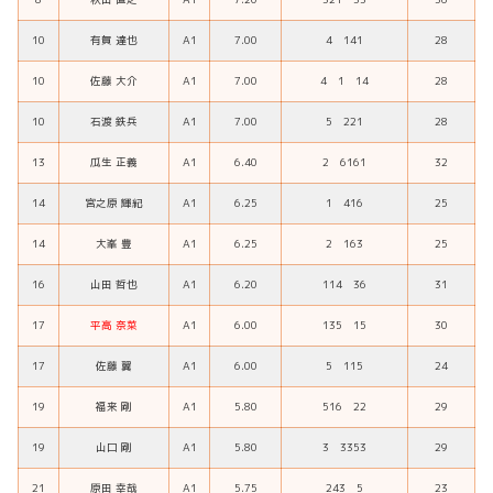
10
有賀 達也
A1
7.00
4 141
28
10
佐藤 大介
A1
7.00
4 1 14
28
10
石渡 鉄兵
A1
7.00
5 221
28
13
瓜生 正義
A1
6.40
2 6161
32
14
宮之原 輝紀
A1
6.25
1 416
25
14
大峯 豊
A1
6.25
2 163
25
16
山田 哲也
A1
6.20
114 36
31
17
平高 奈菜
A1
6.00
135 15
30
17
佐藤 翼
A1
6.00
5 115
24
19
福来 剛
A1
5.80
516 22
29
19
山口 剛
A1
5.80
3 3353
29
21
原田 幸哉
A1
5.75
243 5
23