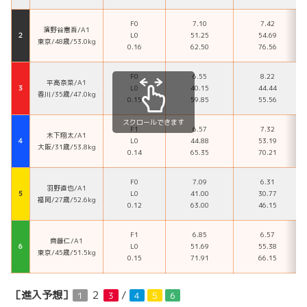
F0
7.10
7.42
濱野谷憲吾/A1
２
L0
51.25
54.69
東京/48歳/53.0kg
0.16
62.50
76.56
F0
6.55
8.22
平高奈菜/A1
３
L0
40.15
44.44
香川/35歳/47.0kg
0.15
59.85
55.56
スクロールできます
F1
6.57
7.32
木下翔太/A1
４
L0
44.88
53.19
大阪/31歳/53.8kg
0.14
65.35
70.21
F0
7.09
6.31
羽野直也/A1
５
L0
41.00
30.77
福岡/27歳/52.6kg
0.12
63.00
46.15
F1
6.85
6.57
齊藤仁/A1
６
L0
51.69
55.38
東京/45歳/51.5kg
0.15
71.91
66.15
［進入予想］
２
/
１
３
４
５
６