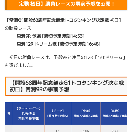
定戦
初日】勝負レースの事前予想を公開！
【
常滑G1開設68周年記念競走トコタンキング決定戦
初日】
の勝負レース
常滑9R 予選 [締切予定時刻14:53]
常滑12R ドリーム戦 [締切予定時刻16:48]
初日の勝負レースは、予選9Rと注目の12R「1stドリーム」
を選びました。
【
開設68周年記念競走G1トコタンキング決定戦
初日】常滑9Rの事前予想
【ボートレーサー】
【データ】
【全国】
【当地】
枠
氏名/級別
F数/L数/平均ST
勝率/2連率/3連率
勝率/2連率/3連率
支部/年齢/体重
F1
6.06
7.75