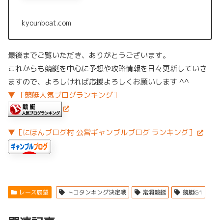
kyounboat.com
最後までご覧いただき、ありがとうございます。
これからも競艇を中心に予想や攻略情報を日々更新していき
ますので、よろしければ応援よろしくお願いします ^^
▼ ［競艇人気ブログランキング］
▼［にほんブログ村 公営ギャンブルブログ ランキング］
レース展望
トコタンキング決定戦
常滑競艇
競艇G1