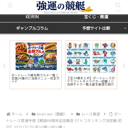
BOATRACE
レース場ガイド
メニュー
検索
KEIRIN
宝くじ・開運
ギャンブルコラム
予想サイト比較
カ
ボートレース場名物グルメ一覧｜
びわ
【全24場まとめ】ボートレースの
応
全国24場のご当地メニュー完全ガ
プ2
マスコットキャラクター図鑑｜ご
ま
イド
注
当地キャラ一覧＆誕生秘話も紹介
ホーム
boatrace（競艇）
レース展望
ボー
トレース常滑予想【開設68周年記念競走 G1トコタンキング決定戦 初
日】2021/3/25(金)の買い目公開！