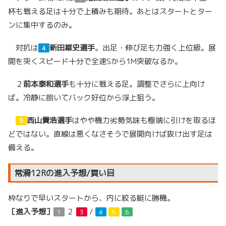
杯も戦える足は十分で上積みも期待。あとはスタートとター
ンに集中するのみ。
対抗は
新田雄史選手
。出足・伸び足も力強く上位級。展
４
開を突くスピード十分で全速Sから1M突破なるか。
２
前本泰和選手
も十分に戦える足。調整でさらに上向け
ば。冷静に捌いてバック好位から浮上狙う。
西山貴浩選手
はやや機力劣勢気味も極端に引けを取るほ
５
どではない。直線は悪くなさそうで展開向けば抜け出す足は
備える。
常滑12Rの進入予想/買い目
枠なりで早いスタートから、内に絞る艇に勝機。
［進入予想］
２
/
１
３
４
５
６