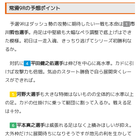
常滑9Rの予想ポイント
予選9Rはダッシュ勢の攻勢に期待したい一戦も本命は
市
１
川哲也選手
。舟足は中堅級も大幅なペラ調整で底上げはでき
た模様。初日は一走入魂、きっちり逃げてシリーズ初勝利な
るか。
対抗に
平田健之佑選手
は伸びを中心に高水準。カドに引
４
けば攻撃力も倍増。気迫のスタート勝負で自ら展開突くレー
スができれば。
河野大選手
も大きな特徴はないものの全体的に水準以上
５
の足。カドの仕掛けに乗って艇団に割って入るか。戦える足
は十分。
平本真之選手
は威張れる足はなく上積みほしいが抑え。
６
大外枠だけに展開待ちになりそうですが地元の利を生かして