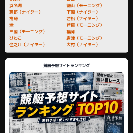
浜名湖
徳山（モーニング）
蒲郡（ナイター）
下関（ナイター）
常滑
若松（ナイター）
津
芦屋（モーニング）
三国（モーニング）
福岡
びわこ
唐津（モーニング）
住之江（ナイター）
大村（ナイター）
競艇予想サイトランキング