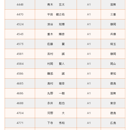
4448
青木 玄太
A1
滋賀
4470
平田 健之佑
A1
三重
4524
深谷 知博
A1
静岡
4543
重木 輝彦
A1
兵庫
4573
佐藤 翼
A1
埼玉
4581
吉村 誠
A1
静岡
4584
村岡 賢人
A1
岡山
4586
磯部 誠
A1
愛知
4685
島村 隆幸
A1
徳島
4686
丸野 一樹
A1
滋賀
4688
永井 彪也
A1
東京
4704
河野 大
A1
徳島
4771
下寺 秀和
A1
広島