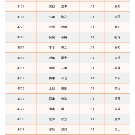
4161
黒柳 浩孝
A1
愛知
4188
久田 敏之
A1
群馬
4276
鈴木 勝博
A1
愛知
4296
岡崎 恭裕
A1
福岡
4337
平本 真之
A1
愛知
4344
新田 雄史
A1
三重
4351
里岡 右貴
A1
福岡
4357
田中 和也
A1
大阪
4362
土屋 智則
A1
群馬
4371
西山 貴浩
A1
福岡
4377
濱本 優一
A1
大阪
4388
是澤 孝宏
A1
滋賀
4418
茅原 悠紀
A1
岡山