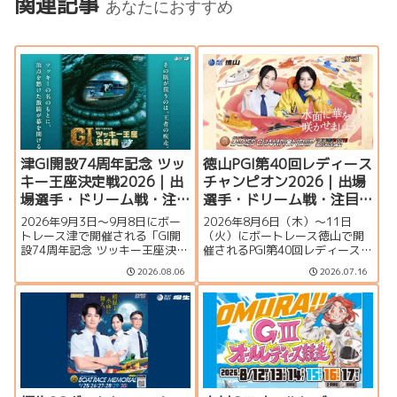
関連記事
あなたにおすすめ
津GI開設74周年記念 ツッ
徳山PGI第40回レディース
キー王座決定戦2026｜出
チャンピオン2026｜出場
場選手・ドリーム戦・注
選手・ドリーム戦・注目
目モーター・イベント情
モーター・イベント情報
2026年9月3日〜9月8日にボー
2026年8月6日（木）～11日
報まとめ
まとめ
トレース津で開催される「GI開
（火）にボートレース徳山で開
設74周年記念 ツッキー王座決定
催されるPGI第40回レディースチ
戦」の特集ページです。出場選
ャンピオン（女子王座決定戦）
2026.08.06
2026.07.16
手一覧、シリーズ展望、ドリー
の特集ページです。出場選手一
ム戦、注目モーター、水面特
覧、シリーズ展望、ドリーム
徴、イベント情報まで詳しく紹
戦、注目モーター、水面特徴、
介します。
イベント情報まで詳しく紹介し
ます。