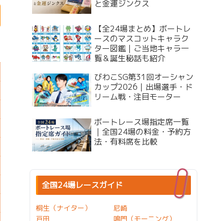
と金運ジンクス
【全24場まとめ】ボートレ
ースのマスコットキャラク
ター図鑑｜ご当地キャラ一
覧＆誕生秘話も紹介
びわこSG第31回オーシャン
カップ2026｜出場選手・ド
リーム戦・注目モーター
ボートレース場指定席一覧
｜全国24場の料金・予約方
法・有料席を比較
全国24場レースガイド
桐生（ナイター）
尼崎
戸田
鳴門（モーニング）