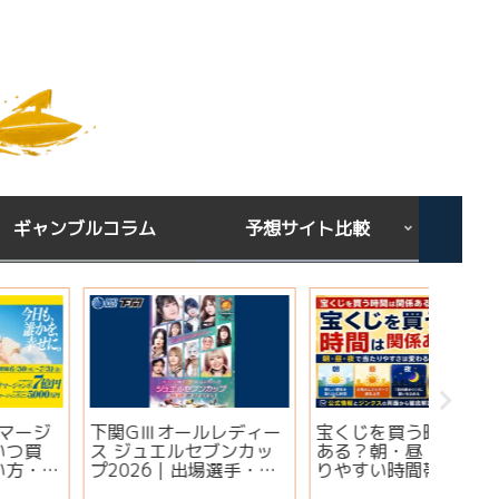
ギャンブルコラム
予想サイト比較
下関GⅢオールレディー
宝くじを買う時間は関係
シンガ
ス ジュエルセブンカッ
ある？朝・昼・夜で当た
ミ・評
プ2026｜出場選手・注
りやすい時間帯と金運ジ
想は当
目モーター・イベント情
ンクスを解説
実績・