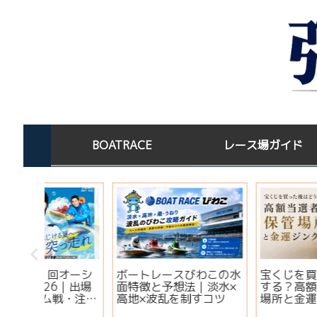
BOATRACE
レース場ガイド
オーシ
ボートレースびわこの水
宝くじを買った後はど
｜出場
面特徴と予想法｜淡水×
する？高額当選者の保
・注目
高地×波乱を制すコツ
場所と金運ジンクス