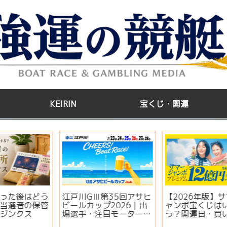
KEIRIN
宝くじ・開運
う
江戸川GⅢ第35回アサヒ
【2026年版】サマージ
管
ビールカップ2026｜出
ャンボ宝くじはいつ買
場選手・注目モーター・
う？開運日・買い方・連
イベント情報まとめ
番とバラの違いを徹底解