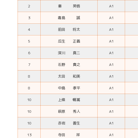
2
秦 英悟
A1
3
毒島 誠
A1
4
前田 将太
A1
5
瓜生 正義
A1
6
深川 真二
A1
7
石野 貴之
A1
8
太田 和美
A1
8
中島 孝平
A1
10
上條 暢嵩
A1
10
萩原 秀人
A1
10
赤岩 善生
A1
13
寺田 祥
A1