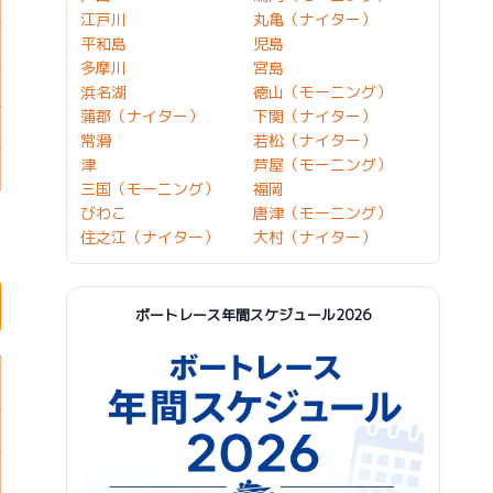
江戸川
丸亀（ナイター）
平和島
児島
多摩川
宮島
浜名湖
徳山（モーニング）
蒲郡（ナイター）
下関（ナイター）
常滑
若松（ナイター）
津
芦屋（モーニング）
三国（モーニング）
福岡
びわこ
唐津（モーニング）
住之江（ナイター）
大村（ナイター）
ボートレース年間スケジュール2026