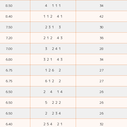
8.50
４ １１１
34
8.40
１１２ ４１
42
7.50
２３１ ３
30
7.20
２１２ ４３
36
7.00
３ ２４１
28
6.80
３２１ ４３
34
6.75
１２６ ２
27
6.75
６１２ ２
27
6.50
２ ４ １４
26
6.50
５ ２２２
26
6.50
２ ２３４
26
6.40
２５４ ２１
32