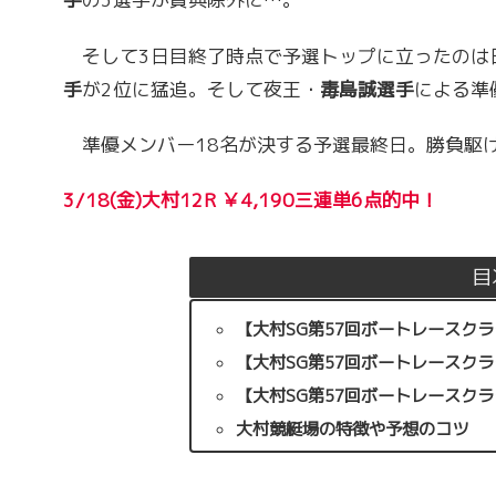
そして3日目終了時点で予選トップに立ったのは
手
が2位に猛追。そして夜王・
毒島誠選手
による準
準優メンバー18名が決する予選最終日。勝負駆け
3/18(金)大村12R ￥4,190三連単6点的中！
目
【大村SG第57回ボートレースク
【大村SG第57回ボートレースク
【大村SG第57回ボートレースク
大村競艇場の特徴や予想のコツ