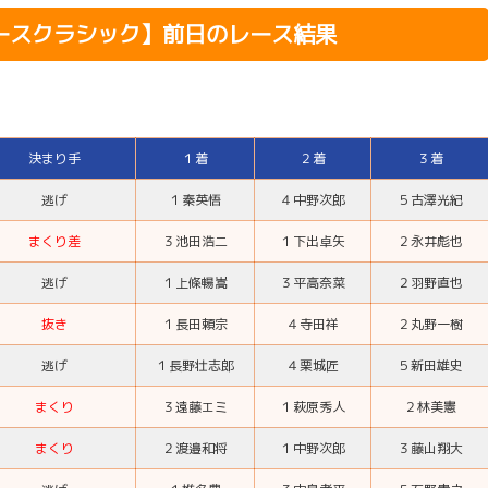
レースクラシック】前日のレース結果
決まり手
１着
２着
３着
逃げ
１
秦英悟
４
中野次郎
５
古澤光紀
まくり差
３
池田浩二
１
下出卓矢
２
永井彪也
逃げ
１
上條暢嵩
３
平高奈菜
２
羽野直也
抜き
１
長田頼宗
４
寺田祥
２
丸野一樹
逃げ
１
長野壮志郎
４
栗城匠
５
新田雄史
まくり
３
遠藤エミ
１
萩原秀人
２
林美憲
まくり
２
渡邉和将
１
中野次郎
３
藤山翔大