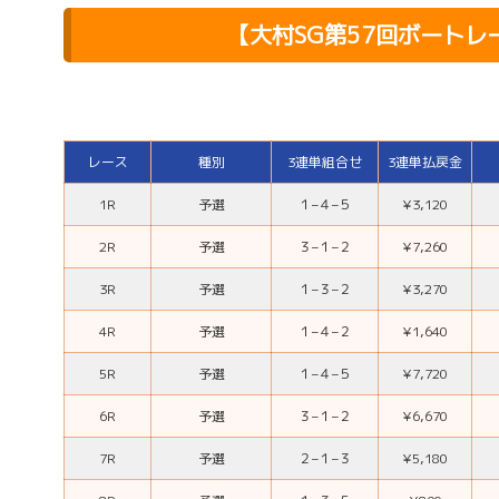
【大村SG第57回ボート
レース
種別
3連単組合せ
3連単払戻金
1R
予選
１
–
４
–
５
¥3,120
2R
予選
３
–
１
–
２
¥7,260
3R
予選
１
–
３
–
２
¥3,270
4R
予選
１
–
４
–
２
¥1,640
5R
予選
１
–
４
–
５
¥7,720
6R
予選
３
–
１
–
２
¥6,670
7R
予選
２
–
１
–
３
¥5,180