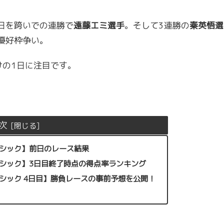
日を跨いでの連勝で
遠藤エミ選手
。そして3連勝の
秦英悟選
優好枠争い。
の1日に注目です。
次
ラシック】前日のレース結果
ラシック】3日目終了時点の得点率ランキング
ラシック 4日目】勝負レースの事前予想を公開！