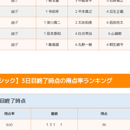
逃げ
１
椎名豊
３
中島孝平
５
石野貴之
逃げ
１
寺田祥
２
平本真之
４
瓜生正義
逃げ
１
深川真二
２
太田和美
４
前田将太
逃げ
１
前本泰和
４
白井英治
６
山崎郡
逃げ
１
毒島誠
６
丸野一樹
４
桐生順平
ラシック】3日目終了時点の得点率ランキング
日目終了時点
得点率
着順
得点
9.00
１３１ １
36