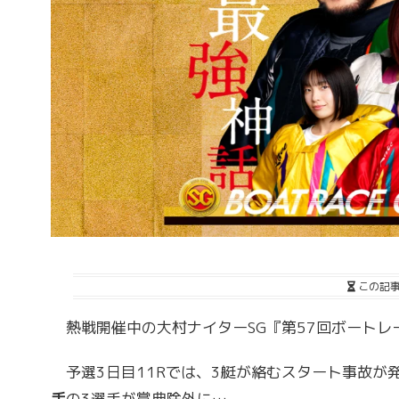
この記
熱戦開催中の大村ナイターSG『第57回ボートレー
予選3日目11Rでは、3艇が絡むスタート事故が
手
の3選手が賞典除外に…。