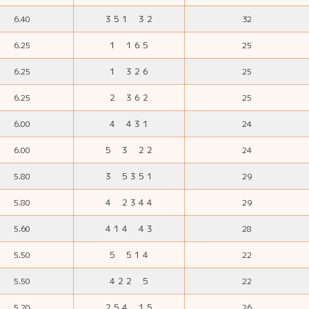
6.40
３５１ ３２
32
6.25
１ １６５
25
6.25
１ ３２６
25
6.25
２ ３６２
25
6.00
４ ４３１
24
6.00
５ ３ ２２
24
5.80
３ ５３５１
29
5.80
４ ２３４４
29
5.60
４１４ ４３
28
5.50
５ ５１４
22
5.50
４２２ ５
22
5.20
２５４ １５
26