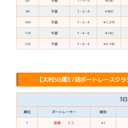
8R
予選
１
–
３
–
５
¥890
9R
予選
１
–
２
–
４
¥900
10R
予選
１
–
２
–
４
¥1,370
11R
予選
１
–
４
–
６
¥140
12R
予選
１
–
６
–
４
¥4,190
【大村SG第57回ボートレースク
3
順位
ボートレーサー
級別
1
遠藤 エミ
A1