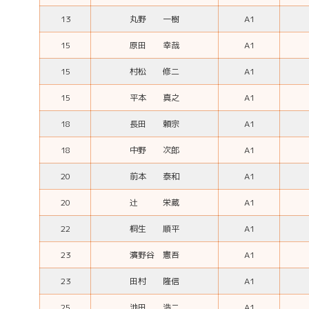
13
丸野 一樹
A1
15
原田 幸哉
A1
15
村松 修二
A1
15
平本 真之
A1
18
長田 頼宗
A1
18
中野 次郎
A1
20
前本 泰和
A1
20
辻 栄蔵
A1
22
桐生 順平
A1
23
濱野谷 憲吾
A1
23
田村 隆信
A1
25
池田 浩二
A1