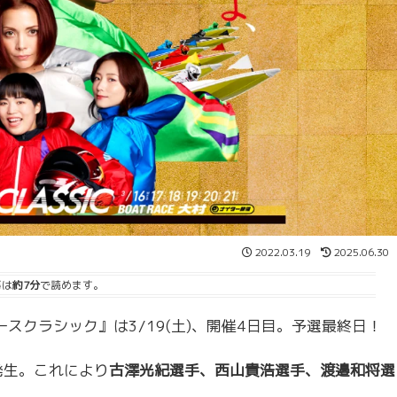
2022.03.19
2025.06.30
事は
約7分
で読めます。
スクラシック』は3/19(土)、開催4日目。予選最終日！
発生。これにより
古澤光紀選手、西山貴浩選手、渡邉和将選