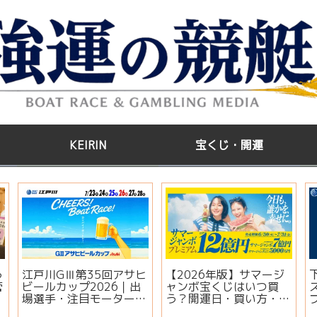
KEIRIN
宝くじ・開運
う
江戸川GⅢ第35回アサヒ
【2026年版】サマージ
管
ビールカップ2026｜出
ャンボ宝くじはいつ買
場選手・注目モーター・
う？開運日・買い方・連
イベント情報まとめ
番とバラの違いを徹底解