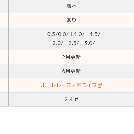
海水
あり
－0.5/0.0/＋1.0/＋1.5/
＋2.0/＋2.5/＋3.0/
2月更新
6月更新
ボートレース大村ライブ
２４＃