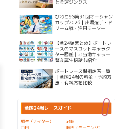
と金運ジンクス
びわこSG第31回オーシャン
カップ2026｜出場選手・ド
リーム戦・注目モーター
【全24場まとめ】ボートレ
ースのマスコットキャラク
ター図鑑｜ご当地キャラ一
覧＆誕生秘話も紹介
ボートレース場指定席一覧
｜全国24場の料金・予約方
法・有料席を比較
全国24場レースガイド
桐生（ナイター）
尼崎
戸田
鳴門（モーニング）