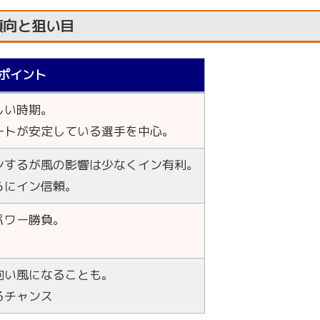
傾向と狙い目
ポイント
しい時期。
ートが安定している選手を中心。
ンするが風の影響は少なくイン有利。
らにイン信頼。
パワー勝負。
向い風になることも。
るチャンス