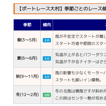
【ボートレース大村】季節ごとのレース
季節
傾向
風が不安定でスタートが難
春(3～5月
)
本命
スタート巧者や節間のスタ
気温が上がるとパワーダウ
夏(6～8月
)
本命
気温が下がるナイターはさ
風の影響も少なくモーター
秋(9～11月
)
本命
スタートも揃いイン優勢。
冬の北風は横風ですが斜め
冬(12～2月)
混戦
この時はセンター勢が攻め