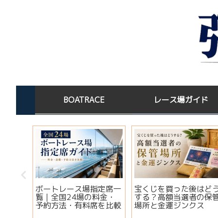
BOATRACE
レース場ガイド
この水
ボートレース場指定席一
宝くじを買った後はど
淡水×
覧｜全国24場の料金・
する？高額当選者の保
コツ
予約方法・有料席を比較
場所と金運ジンクス