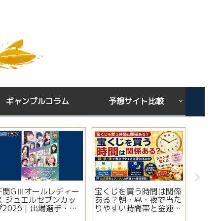
ギャンブルコラム
予想サイト比較
下関GⅢオールレディー
宝くじを買う時間は関係
シンガ
ス ジュエルセブンカッ
ある？朝・昼・夜で当た
ミ・評
プ2026｜出場選手・注
りやすい時間帯と金運ジ
想は当
目モーター・イベント情
ンクスを解説
実績・