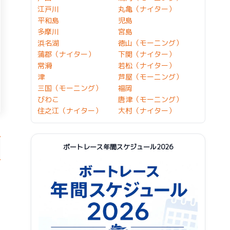
江戸川
丸亀（ナイター）
平和島
児島
多摩川
宮島
浜名湖
徳山（モーニング）
蒲郡（ナイター）
下関（ナイター）
常滑
若松（ナイター）
津
芦屋（モーニング）
三国（モーニング）
福岡
びわこ
唐津（モーニング）
住之江（ナイター）
大村（ナイター）
ボートレース年間スケジュール2026