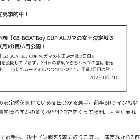
0を見事的中！
【G3 BOATBoy CUP ALガマの女王決定戦 3
/1(月)の買い目公開！
 BOATBoy CUP ALガマの女王決定戦 3日目』
の買い目を公開しています。2日目の結果からもトップの座は地元
ず。上位拮抗ムードになりつつある中で、予選3日目は勝負
2025.06.30
安定感を見せている高田ひかる選手。前半8Rでイン戦な
憤を晴らすかの如く後半12Rでまくって勝利。大きく崩れ
子選手は、後半イン戦を3着に取りこぼし、僅差ながら3位