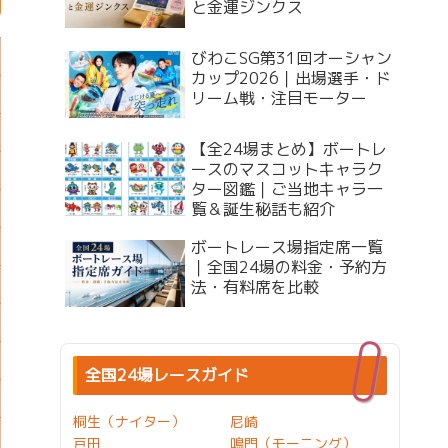
と金運ジンクス
びわこSG第31回オーシャン
カップ2026｜出場選手・ド
リーム戦・注目モーター
【全24場まとめ】ボートレ
ースのマスコットキャラク
ター図鑑｜ご当地キャラ一
覧＆誕生秘話も紹介
ボートレース場指定席一覧
｜全国24場の料金・予約方
法・有料席を比較
全国24場レースガイド
桐生（ナイター）
尼崎
戸田
鳴門（モーニング）