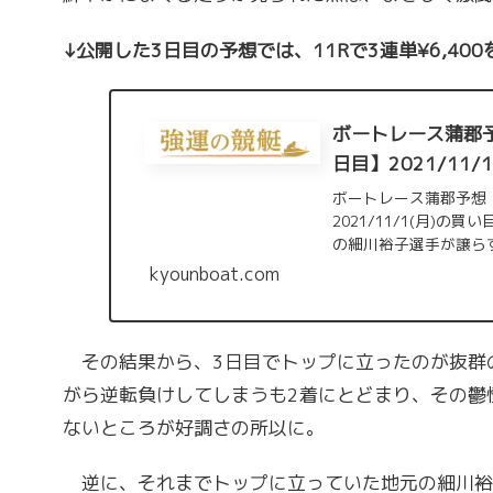
↓公開した3日目の予想では、11Rで3連単¥6,40
ボートレース蒲郡予想
日目】2021/11
ボートレース蒲郡予想『G3
2021/11/1(月)
の細川裕子選手が譲ら
駆け多発の予感あり。
kyounboat.com
その結果から、3日目でトップに立ったのが抜群の
がら逆転負けしてしまうも2着にとどまり、その鬱
ないところが好調さの所以に。
逆に、それまでトップに立っていた地元の細川裕