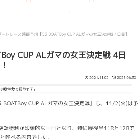
説
ボートレース蒲郡予想【G3 BOATBoy CUP ALガマの女王決定戦 4日目】
oy CUP ALガマの女王決定戦 4日
開！
2021.11.02
2025.06.30
は
約10分
で読めます。
TBoy CUP ALガマの女王決定戦』も、11/2(火)は予
転勝利が印象的な一日となり、特に最後半11Rと12Rで
と呼べる内容でした。