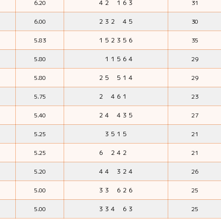
6.20
４２ １６３
31
6.00
２３２ ４５
30
5.83
１５２３５６
35
5.80
１１５６４
29
5.80
２５ ５１４
29
5.75
２ ４６１
23
5.40
２４ ４３５
27
5.25
３５１５
21
5.25
６ ２４２
21
5.20
４４ ３２４
26
5.00
３３ ６２６
25
5.00
３３４ ６３
25