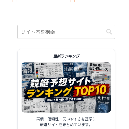
報まとめ
最新ランキング
実績・信頼性・使いやすさを基準に
厳選サイトをまとめています。