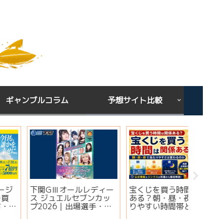
ギャンブルコラム
予想サイト比較
下関GⅢオールレディー
宝くじを買う時間は関係
シンガ
ス ジュエルセブンカッ
ある？朝・昼・夜で当た
ミ・評
プ2026｜出場選手・注
りやすい時間帯と金運ジ
想は当
目モーター・イベント情
ンクスを解説
実績・