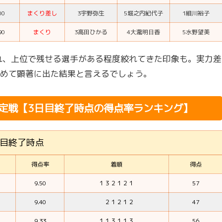
00
まくり差し
3宇野弥生
5堀之内紀代子
1細川裕子
90
まくり
3高田ひかる
4大瀧明日香
5水野望美
れ、上位で残せる選手がある程度絞れてきた印象も。実力差
めて顕著に出た結果と言えるでしょう。
の女王決定戦【3日目終了時点の得点率ランキング】
日目終了時点
得点率
着順
得点
9.50
１３２１２１
57
9.40
２１２１２
47
9.33
１１３１１３
56