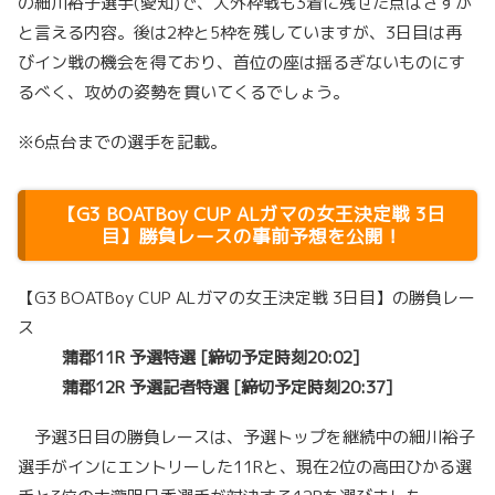
の細川裕子選手(愛知)で、大外枠戦も3着に残せた点はさすが
と言える内容。後は2枠と5枠を残していますが、3日目は再
びイン戦の機会を得ており、首位の座は揺るぎないものにす
るべく、攻めの姿勢を貫いてくるでしょう。
※6点台までの選手を記載。
【G3 BOATBoy CUP ALガマの女王決定戦 3日
目】勝負レースの事前予想を公開！
【G3 BOATBoy CUP ALガマの女王決定戦 3日目】の勝負レー
ス
蒲郡11R 予選特選 [締切予定時刻20:02]
蒲郡12R 予選記者特選 [締切予定時刻20:37]
予選3日目の勝負レースは、予選トップを継続中の細川裕子
選手がインにエントリーした11Rと、現在2位の高田ひかる選