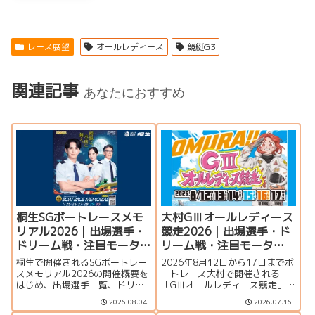
レース展望
オールレディース
競艇G3
関連記事
あなたにおすすめ
桐生SGボートレースメモ
大村GⅢオールレディース
リアル2026｜出場選手・
競走2026｜出場選手・ド
ドリーム戦・注目モータ
リーム戦・注目モータ
ー・イベント情報まとめ
ー・イベント情報まとめ
桐生で開催されるSGボートレー
2026年8月12日から17日までボ
スメモリアル2026の開催概要を
ートレース大村で開催される
はじめ、出場選手一覧、ドリー
「GⅢオールレディース競走」の
ム戦、注目モーター、水面特
特集ページです。シリーズ展
2026.08.04
2026.07.16
徴、イベント情報を詳しく紹
望、出場選手一覧、発祥地ドリ