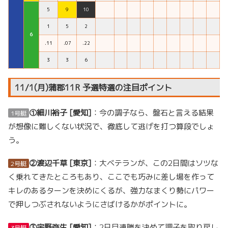
5
9
10
1
5
2
６
.11
.07
.22
３
３
６
11/1(月)蒲郡11R 予選特選の注目ポイント
①細川裕子 [愛知]
：今の調子なら、盤石と言える結果
1号艇
が想像に難しくない状況で、徹底して逃げを打つ算段でしょ
う。
②渡辺千草 [東京]
：大ベテランが、この2日間はソツな
2号艇
く乗れてきたところもあり、ここでも巧みに差し場を作って
キレのあるターンを決めにくるが、強力なまくり勢にパワー
で押しつぶされないようにさばけるかがポイントに。
③宇野弥生 [愛知]
：2日目連勝を決めて調子を取り戻し
3号艇