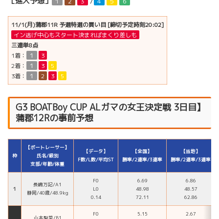
［進入予想］
/
１
２
３
４
５
６
11/1(月)蒲郡11R 予選特選の買い目 [締切予定時刻20:02]
イン逃げ中心もスタート決まればまくり差しも
三連単8点
1着：
１
3
2着：
１
3
5
3着：
１
2
3
5
G3 BOATBoy CUP ALガマの女王決定戦 3日目】
蒲郡12Rの事前予想
【ボートレーサー】
【データ】
【全国】
【当地】
枠
氏名/級別
F数/L数/平均ST
勝率/2連率/3連率
勝率/2連率/3連率
支部/年齢/体重
F0
6.69
6.86
長嶋万記/A1
１
L0
48.98
48.57
静岡/40歳/48.9kg
0.14
72.11
62.86
F0
5.15
2.67
山本梨菜/B1