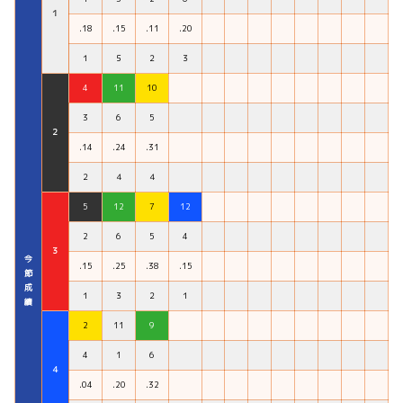
１
.18
.15
.11
.20
１
５
２
３
4
11
10
3
6
5
２
.14
.24
.31
２
４
４
5
12
7
12
2
6
5
4
３
今
.15
.25
.38
.15
節
成
１
３
２
１
績
2
11
9
4
1
6
４
.04
.20
.32