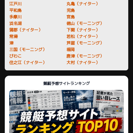
江戸川
丸亀（ナイター）
平和島
児島
多摩川
宮島
浜名湖
徳山（モーニング）
蒲郡（ナイター）
下関（ナイター）
常滑
若松（ナイター）
津
芦屋（モーニング）
三国（モーニング）
福岡
びわこ
唐津（モーニング）
住之江（ナイター）
大村（ナイター）
競艇予想サイトランキング