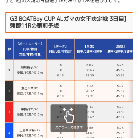
手と3位の大瀧明日香選手が対決する12Rを選びました。
G3 BOATBoy CUP ALガマの女王決定戦 3日目】
蒲郡11Rの事前予想
【ボートレーサー】
【データ】
【全国】
【当地】
枠
氏名/級別
F数/L数/平均ST
勝率/2連率/3連率
勝率/2連率/3連率
支部/年齢/体重
F0
6.83
6.23
細川裕子/A1
１
L0
50.63
45.12
愛知/39歳/46.5kg
0.18
72.50
60.98
F0
5.22
5.07
渡辺千草/B1
２
L0
28.32
26.67
東京/57歳/47.7kg
0.18
52.21
46.67
F0
6.13
5.70
宇野弥生/A1
３
L0
45.70
38.60
愛知/35歳/46.5kg
0.13
57.62
47.37
スクロールできます
F0
5.80
5.04
土屋実沙希/A2
４
L0
41.67
25.93
静岡/32歳/46.5kg