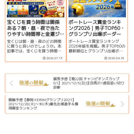
宝くじを買う時間は関係
ボートレース賞金ランキ
ある？朝・昼・夜で当た
ング2026｜男子TOP60・
りやすい時間帯と金運ジ
グランプリ出場ボーダー
ンクスを解説
宝くじは朝・昼・夜のどの時間
ボートレース賞金ランキング
に買うと良いのでしょうか。本
2026年版を掲載。男子TOP60の
記事では、宝くじを買う時間と
最新順位とグランプリ出場ボー
当選確率の関係、金運アップの
ダー、上位選手の優出一覧をま
2026.07.13
2026.04.18
ジンクス、一粒万倍日や天赦日
とめています。
との組み合わせ、購入時のポイ
ントを分かりやすく解説しま
す。
競馬予想【第22回 チャンピオンズカップ
G1】2021/12/5(日)注目馬の1週前追い切り
診断
競輪予想【静岡 KEIRINグランプリ2021】
2021/12/28(火)～30(木)優先出場選手＆獲
得賞金ランキング