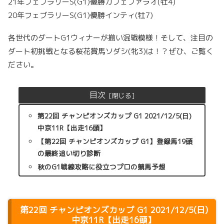
21年フェブラリーS(G1)優勝カフェファラオ(牡4)
20年フェブラリーS(G1)優勝インティ(牡7)
各世代のダートG1ウィナーが揃い混戦模様！そして、注目の
ダート初挑戦となる桜花賞馬ソダシ(牝3)は！？ぜひ、ご覧く
ださい。
目次
第22回 チャンピオンズカップ G1 2021/12/5(日)
中京11R【出走16頭】
【第22回 チャンピオンズカップ G1】登録馬19頭
の最終追い切り診断
秋のG1戦線攻略に役立つプロの競馬予想
第22回 チャンピオンズカップ G1 2021/12/5(日)
中京11R【出走16頭】