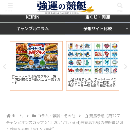
BOATRACE
レース場ガイド
メニュー
検索
KEIRIN
宝くじ・開運
ギャンブルコラム
予想サイト比較
カ
ボートレース場名物グルメ一覧｜
びわ
【全24場まとめ】ボートレースの
応
全国24場のご当地メニュー完全ガ
プ2
マスコットキャラクター図鑑｜ご
ま
イド
注
当地キャラ一覧＆誕生秘話も紹介
ホーム
コラム・雑談・その他
競馬予想【第22回
チャンピオンズカップ G1】2021/12/5(日)登録馬19頭の最終追い切
り診断を公開（※12/2更新）