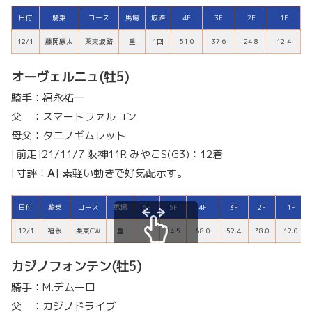
日付
騎乗
コース
馬場
坂路
4F
3F
2F
1F
12/1
藤岡康太
栗東坂路
重
1回
51.0
37.6
24.8
12.4
オーヴェルニュ(牡5)
騎手：福永祐一
父 ：スマートファルコン
母父：タニノギムレット
[前走]21/11/7 阪神11R みやこS(G3)：12着
[寸評：
A
] 素軽い動きで好気配示す。
日付
騎乗
コース
馬場
6F
5F
4F
3F
2F
1F
12/1
福永
栗東CW
重
–
84.5
68.0
52.4
38.0
12.0
スクロールできます
カジノフォンテン(牡5)
騎手：M.デムーロ
父 ：カジノドライブ