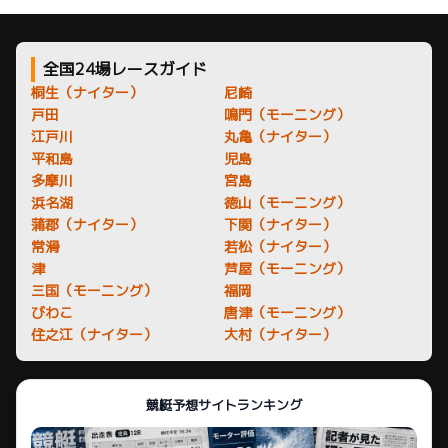
全国24場レースガイド
桐生（ナイター）
尼崎
戸田
鳴門（モーニング）
江戸川
丸亀（ナイター）
平和島
児島
多摩川
宮島
浜名湖
徳山（モーニング）
蒲郡（ナイター）
下関（ナイター）
常滑
若松（ナイター）
津
芦屋（モーニング）
三国（モーニング）
福岡
びわこ
唐津（モーニング）
住之江（ナイター）
大村（ナイター）
競艇予想サイトランキング