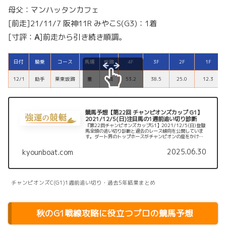
母父：マンハッタンカフェ
[前走]21/11/7 阪神11R みやこS(G3)：1着
[寸評：
A
]前走から引き続き順調。
日付
騎乗
コース
馬場
坂路
4F
3F
2F
1F
12/1
助手
栗東坂路
重
1回
53.2
38.5
25.0
12.3
スクロールできます
競馬予想【第22回 チャンピオンズカップ G1】
2021/12/5(日)注目馬の1週前追い切り診断
『第22回チャンピオンズカップG1】2021/12/5(日)登録
馬全頭の追い切り診断と過去のレース傾向を公開していま
す。ダート界のトップホースがチャンピオンの座をかけて
中京競馬場を舞台に激突！チュウワウィザード、ソダシ、
テーオーケインズ、カフェファラオが人気の中心も絶対的
2025.06.30
kyounboat.com
本命馬不在で混戦模様！
チャンピオンズC(G1)1週前追い切り・過去5年結果まとめ
秋のG1戦線攻略に役立つプロの競馬予想