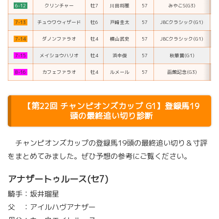
6-12
クリンチャー
牡7
川田将雅
57
みやこS(G3)
7-13
チュウワウィザード
牡6
戸崎圭太
57
JBCクラシック(G1)
7-14
ダノンファラオ
牡4
横山武史
57
JBCクラシック(G1)
7-15
メイショウハリオ
牡4
浜中俊
57
秋華賞(G1)
1
8-16
カフェファラオ
牡4
ルメール
57
函館記念(G3)
【第22回 チャンピオンズカップ G1】登録馬19
頭の最終追い切り診断
チャンピオンズカップの登録馬19頭の最終追い切り＆寸評
をまとめてみました。ぜひ予想の参考にご覧ください。
アナザートゥルース(セ7)
騎手：坂井瑠星
父 ：アイルハヴアナザー