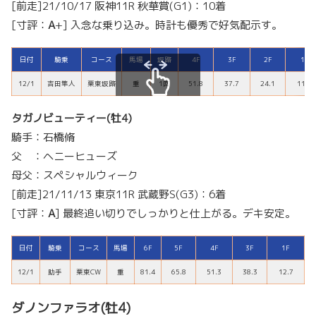
[前走]21/10/17 阪神11R 秋華賞(G1)：10着
[寸評：
A
+] 入念な乗り込み。時計も優秀で好気配示す。
日付
騎乗
コース
馬場
坂路
4F
3F
2F
1F
12/1
吉田隼人
栗東坂路
重
1回
51.8
37.7
24.1
11.8
スクロールできます
タガノビューティー(牡4)
騎手：石橋脩
父 ：ヘニーヒューズ
母父：スペシャルウィーク
[前走]21/11/13 東京11R 武蔵野S(G3)：6着
[寸評：
A
] 最終追い切りでしっかりと仕上がる。デキ安定。
日付
騎乗
コース
馬場
6F
5F
4F
3F
1F
12/1
助手
栗東CW
重
81.4
65.8
51.3
38.3
12.7
ダノンファラオ(牡4)