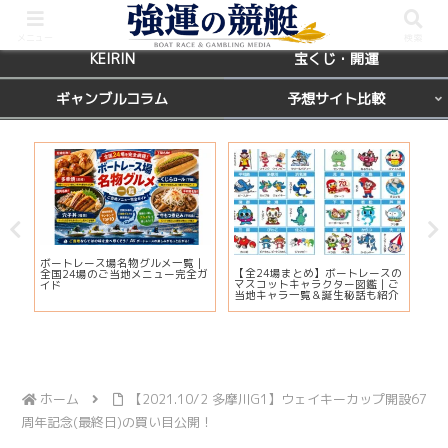
BOATRACE
レース場ガイド
メニュー
検索
KEIRIN
宝くじ・開運
ギャンブルコラム
予想サイト比較
カ
ボートレース場名物グルメ一覧｜
びわ
【全24場まとめ】ボートレースの
応
全国24場のご当地メニュー完全ガ
プ2
マスコットキャラクター図鑑｜ご
ま
イド
注
当地キャラ一覧＆誕生秘話も紹介
ホーム
【2021.10/2 多摩川G1】ウェイキーカップ開設67
周年記念(最終日)の買い目公開！