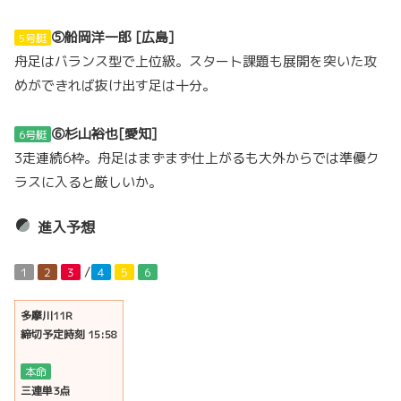
⑤船岡洋一郎 [広島]
5号艇
舟足はバランス型で上位級。スタート課題も展開を突いた攻
めができれば抜け出す足は十分。
⑥杉山裕也[愛知]
6号艇
3走連続6枠。舟足はまずまず仕上がるも大外からでは準優ク
ラスに入ると厳しいか。
進入予想
/
１
２
３
４
５
６
多摩川11R
締切予定時刻 15:58
本命
三連単3点