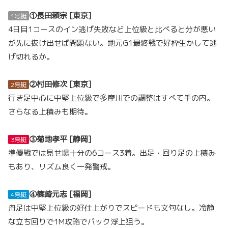
①長田頼宗 [東京]
1号艇
4日目1コースのイン逃げ失敗など上位級と比べると分が悪い
が先に抜け出せば問題ない。地元G1最終戦で好枠生かして逃
げ切れるか。
②村田修次 [東京]
2号艇
行き足中心に中堅上位級で多摩川での調整はすべて手の内。
さらなる上積みも期待。
③菊地孝平 [静岡]
3号艇
準優戦では見せ場十分の6コース3着。出足・回り足の上積み
もあり、リズム良く一発警戒。
④篠崎元志 [福岡]
4号艇
舟足は中堅上位級の好仕上がりでスピードも文句なし。冷静
な立ち回りで1M攻略でバック浮上狙う。