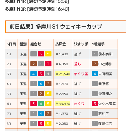
多摩川11R [締切予定時刻15:58]
多摩川12R [締切予定時刻16:40]
前日結果】多摩川G1 ウェイキーカップ
5日目
種別
組合せ
払戻金
決まり手
1着選手
1R
予選
１
３
５
￥1,480
逃げ
１
前本泰和
2R
予選
２
１
３
￥4,890
差し
２
中辻博訓
3R
予選
４
３
１
￥21,940
まくり差
４
太田和美
4R
予選
１
４
２
￥1,130
逃げ
１
桑原悠
5R
予選
１
２
５
￥2,150
逃げ
１
後藤翔之
6R
予選
３
６
５
￥88,170
まくり
３
佐々木康幸
7R
予選
１
４
２
￥1,370
逃げ
１
河村了
8R
予選
１
３
５
￥2,080
逃げ
１
篠崎仁志