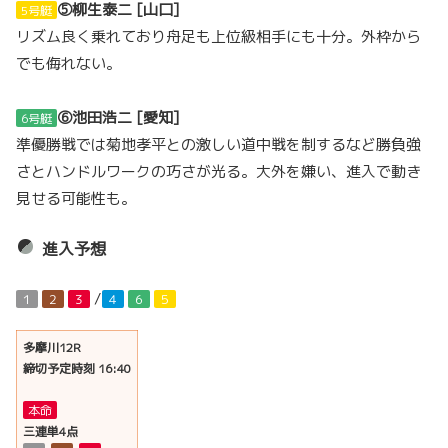
⑤柳生泰二 [山口]
5号艇
リズム良く乗れており舟足も上位級相手にも十分。外枠から
でも侮れない。
⑥池田浩二 [愛知]
6号艇
準優勝戦では菊地孝平との激しい道中戦を制するなど勝負強
さとハンドルワークの巧さが光る。大外を嫌い、進入で動き
見せる可能性も。
進入予想
/
１
２
３
４
６
５
多摩川12R
締切予定時刻 16:40
本命
三連単4点