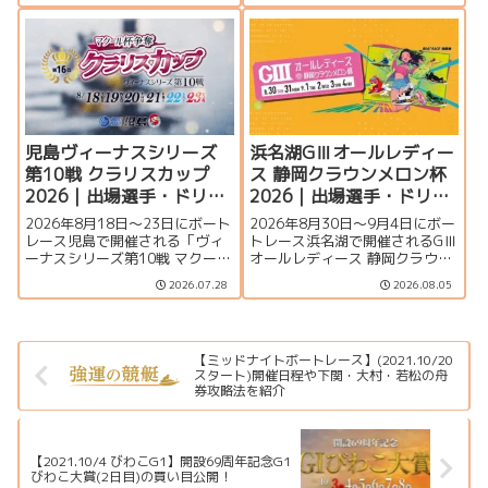
徴、イベント情報を詳しく紹
望、出場選手一覧、発祥地ドリ
介。峰竜太、毒島誠、定松勇樹
ーム、注目モーター、大村水面
らトップレーサーが集結する真
の攻略ポイント、イベント情報
夏のSGの見どころを徹底解説し
まで詳しく紹介します。
ます。
児島ヴィーナスシリーズ
浜名湖GⅢオールレディー
第10戦 クラリスカップ
ス 静岡クラウンメロン杯
2026｜出場選手・ドリー
2026｜出場選手・ドリー
ム戦・注目モーター・イ
ム戦・注目モーター・イ
2026年8月18日～23日にボート
2026年8月30日～9月4日にボー
ベント情報まとめ
ベント情報まとめ
レース児島で開催される「ヴィ
トレース浜名湖で開催されるGⅢ
ーナスシリーズ第10戦 マクール
オールレディース 静岡クラウン
杯争奪第16回クラリスカップ」
メロン杯の特集ページです。出
2026.07.28
2026.08.05
の特集ページです。出場選手一
場選手一覧、シリーズ展望、ド
覧、シリーズ展望、ドリーム
リーム戦、注目モーター、水面
戦、注目モーター、イベント情
特徴、舟券攻略、アクセス情報
報まで詳しく紹介します。
を詳しく紹介します。
【ミッドナイトボートレース】(2021.10/20
スタート)開催日程や下関・大村・若松の舟
券攻略法を紹介
【2021.10/4 びわこG1】開設69周年記念G1
びわこ大賞(2日目)の買い目公開！