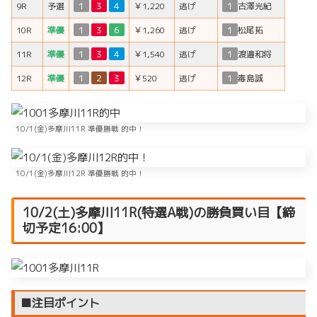
9R
予選
１
３
４
￥1,220
逃げ
１
古澤光紀
10R
準優
１
３
６
￥1,260
逃げ
１
松尾拓
11R
準優
１
３
４
￥1,540
逃げ
１
渡邉和将
12R
準優
１
２
３
￥520
逃げ
１
毒島誠
10/1(金)多摩川11R 準優勝戦 的中！
10/1(金)多摩川12R 準優勝戦 的中！
10/2(土)多摩川11R(特選A戦)の勝負買い目【締
切予定16:00】
■注目ポイント