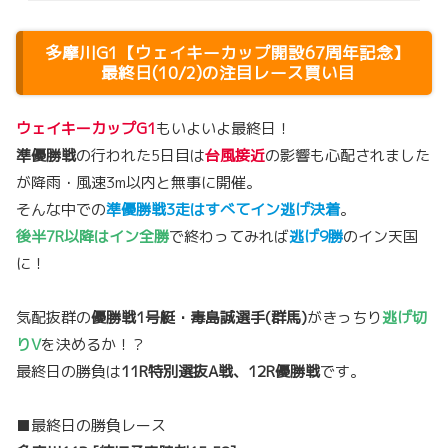
多摩川G1【ウェイキーカップ開設67周年記念】
最終日(10/2)の注目レース買い目
ウェイキーカップG1
もいよいよ最終日！
準優勝戦
の行われた5日目は
台風接近
の影響も心配されました
が降雨・風速3m以内と無事に開催。
そんな中での
準優勝戦3走はすべてイン逃げ決着
。
後半7R以降はイン全勝
で終わってみれば
逃げ9勝
のイン天国
に！
気配抜群の
優勝戦1号艇・毒島誠選手(群馬)
がきっちり
逃げ切
りV
を決めるか！？
最終日の勝負は
11R特別選抜A戦、12R優勝戦
です。
■最終日の勝負レース