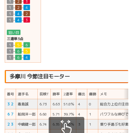
１
–
２
–
３
１
–
２
–
４
１
–
４
–
２
１
–
４
–
３
狙い目
三連単3点
１
–
５
–
６
１
–
６
–
５
１
–
６
–
４
多摩川 今節注目モーター
番号
選手名
前検T
勝率
2連率
優出
優勝
メモ
３２
毒島誠
6.73
6.63
51.8％
4
0
総合力上位の注目エ
６７
船岡洋一郎
6.68
5.71
39.7％
4
1
パワフルな伸びで直
２３
中嶋健一郎
6.74
6.35
50.0％
3
1
乗り手選ぶも好素性