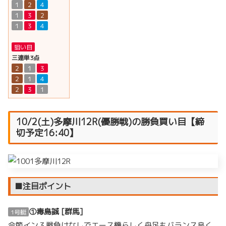
１
２
４
１
３
２
１
３
４
狙い目
三連単3点
２
１
３
２
１
４
２
３
１
10/2(土)多摩川12R(優勝戦)の勝負買い目【締
切予定16:40】
■注目ポイント
①毒島誠 [群馬]
1号艇
今節イン３戦負けなしでエース機らしく舟足もバランス良く