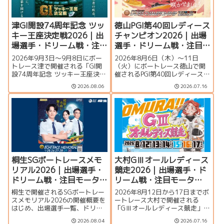
津GI開設74周年記念 ツッ
徳山PGI第40回レディース
キー王座決定戦2026｜出
チャンピオン2026｜出場
場選手・ドリーム戦・注
選手・ドリーム戦・注目
目モーター・イベント情
モーター・イベント情報
2026年9月3日〜9月8日にボー
2026年8月6日（木）～11日
報まとめ
まとめ
トレース津で開催される「GI開
（火）にボートレース徳山で開
設74周年記念 ツッキー王座決定
催されるPGI第40回レディースチ
戦」の特集ページです。出場選
ャンピオン（女子王座決定戦）
2026.08.06
2026.07.16
手一覧、シリーズ展望、ドリー
の特集ページです。出場選手一
ム戦、注目モーター、水面特
覧、シリーズ展望、ドリーム
徴、イベント情報まで詳しく紹
戦、注目モーター、水面特徴、
介します。
イベント情報まで詳しく紹介し
ます。
桐生SGボートレースメモ
大村GⅢオールレディース
リアル2026｜出場選手・
競走2026｜出場選手・ド
ドリーム戦・注目モータ
リーム戦・注目モータ
ー・イベント情報まとめ
ー・イベント情報まとめ
桐生で開催されるSGボートレー
2026年8月12日から17日までボ
スメモリアル2026の開催概要を
ートレース大村で開催される
はじめ、出場選手一覧、ドリー
「GⅢオールレディース競走」の
ム戦、注目モーター、水面特
特集ページです。シリーズ展
2026.08.04
2026.07.16