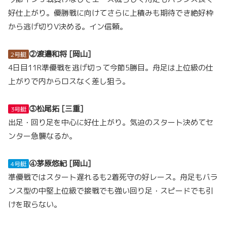
好仕上がり。優勝戦に向けてさらに上積みも期待でき絶好枠
から逃げ切りV決める。イン信頼。
②渡邉和将 [岡山]
2号艇
4日目11R準優戦を逃げ切って今節5勝目。舟足は上位級の仕
上がりで内からロスなく差し狙う。
③松尾拓 [三重]
3号艇
出足・回り足を中心に好仕上がり。気迫のスタート決めてセ
ンター急襲なるか。
④茅原悠紀 [岡山]
4号艇
準優戦ではスタート遅れるも2着死守の好レース。舟足もバラ
ンス型の中堅上位級で接戦でも強い回り足・スピードでも引
けを取らない。