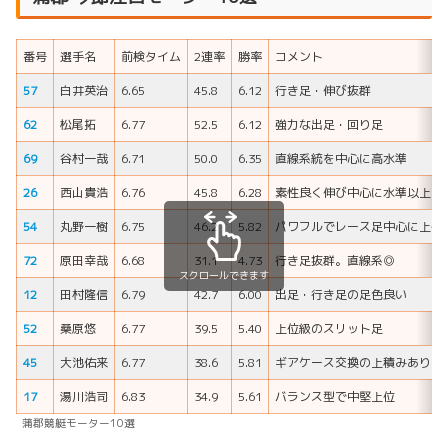
番号
選手名
前検タイム
2連率
勝率
コメント
57
白井英治
6.65
45.8
6.12
行き足・伸び抜群
62
松尾拓
6.77
52.5
6.12
強力な出足・回り足
69
谷村一哉
6.71
50.0
6.35
直線系統を中心に高水準
26
西山貴浩
6.76
45.8
6.28
素性良く伸び中心に水準以上
54
丸野一樹
6.75
46.2
5.82
パワフルでレース足中心に上位
72
原田幸哉
6.68
31.1
4.73
行き足抜群。直線系◎
スクロールできます
12
田村隆信
6.79
42.7
6.00
出足・行き足の足色良い
52
桑原悠
6.77
39.5
5.40
上位級のスリット足
45
大池佑来
6.77
38.6
5.81
ギアケース交換の上積みあり
17
湯川浩司
6.83
34.9
5.61
バランス型で中堅上位
蒲郡競艇モーター10選