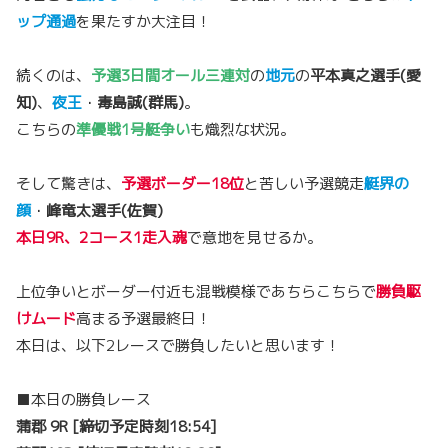
ップ通過
を果たすか大注目！
続くのは、
予選3日間オール三連対
の
地元
の
平本真之選手(愛
知)
、
夜王
・
毒島誠(群馬)
。
こちらの
準優戦1号艇争い
も熾烈な状況。
そして驚きは、
予選ボーダー18位
と苦しい予選競走
艇界の
顔
・
峰竜太選手(佐賀)
本日9R、2コース1走入魂
で意地を見せるか。
上位争いとボーダー付近も混戦模様であちらこちらで
勝負駆
けムード
高まる予選最終日！
本日は、以下2レースで勝負したいと思います！
■本日の勝負レース
蒲郡 9R [締切予定時刻18:54]