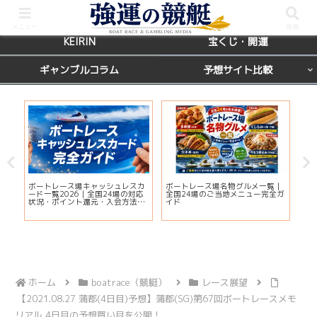
BOATRACE
レース場ガイド
メニュー
検索
KEIRIN
宝くじ・開運
ギャンブルコラム
予想サイト比較
国
ボートレース場キャッシュレスカ
ボートレース場名物グルメ一覧｜
えー
席を
ード一覧2026｜全国24場の対応
全国24場のご当地メニュー完全ガ
判
状況・ポイント還元・入会方法ま
イド
解
とめ
ホーム
boatrace（競艇）
レース展望
【2021.08.27 蒲郡(4日目)予想】蒲郡(SG)第67回ボートレースメモ
リアル 4日目の予想買い目を公開！