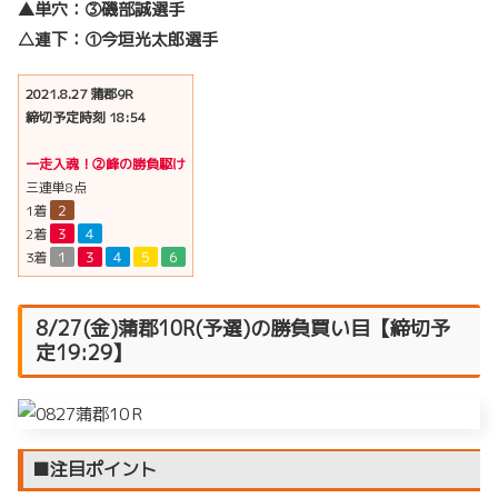
▲単穴：③磯部誠選手
△連下：①今垣光太郎選手
2021.8.27 蒲郡9R
締切予定時刻 18:54
一走入魂！②峰の勝負駆け
三連単8点
1着
２
2着
３
４
3着
１
３
４
５
６
8/27(金)蒲郡10R(予選)の勝負買い目【締切予
定19:29】
■注目ポイント