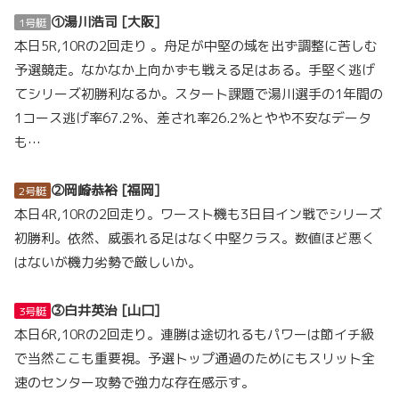
①湯川浩司 [大阪]
1号艇
本日5R,10Rの2回走り 。舟足が中堅の域を出ず調整に苦しむ
予選競走。なかなか上向かずも戦える足はある。手堅く逃げ
てシリーズ初勝利なるか。スタート課題で湯川選手の1年間の
1コース逃げ率67.2％、差され率26.2％とやや不安なデータ
も…
②岡崎恭裕 [福岡]
2号艇
本日4R,10Rの2回走り。ワースト機も3日目イン戦でシリーズ
初勝利。依然、威張れる足はなく中堅クラス。数値ほど悪く
はないが機力劣勢で厳しいか。
③白井英治 [山口]
3号艇
本日6R,10Rの2回走り。連勝は途切れるもパワーは節イチ級
で当然ここも重要視。予選トップ通過のためにもスリット全
速のセンター攻勢で強力な存在感示す。