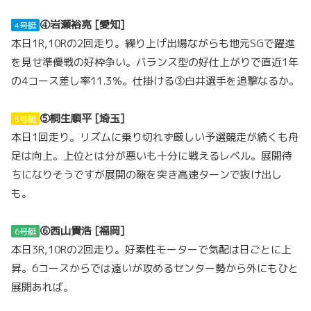
④岩瀬裕亮 [愛知]
4号艇
本日1R,10Rの2回走り。繰り上げ出場ながらも地元SGで躍進
を見せ準優戦の好枠争い。バランス型の好仕上がりで直近1年
の4コース差し率11.3％。仕掛ける③白井選手を追撃なるか。
⑤桐生順平 [埼玉]
5号艇
本日1回走り。リズムに乗り切れず厳しい予選競走が続くも舟
足は向上。上位とは分が悪いも十分に戦えるレベル。展開待
ちになりそうですが展開の隙を突き高速ターンで抜け出し
も。
⑥西山貴浩 [福岡]
6号艇
本日3R,10Rの2回走り。好素性モーターで気配は日ごとに上
昇。6コースからでは遠いが攻めるセンター勢から外にもひと
展開あれば。