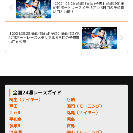
【2021.08.26 蒲郡(3日目)予想】蒲郡(SG)第
67回ボートレースメモリアル 3日目の予想買
い目を公開！
【2021.08.28 蒲郡(5日目)予想】蒲郡(SG)第
67回ボートレースメモリアル 5日目の予想買
い目を公開！
全国24場レースガイド
桐生（ナイター）
尼崎
戸田
鳴門（モーニング）
江戸川
丸亀（ナイター）
平和島
児島
多摩川
宮島
浜名湖
徳山（モーニング）