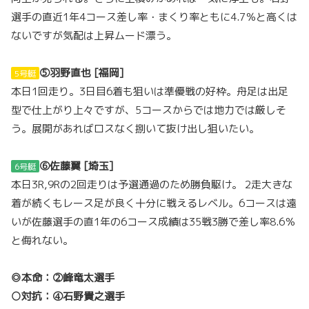
選手の直近1年4コース差し率・まくり率ともに4.7％と高くは
ないですが気配は上昇ムード漂う。
⑤羽野直也 [福岡]
5号艇
本日1回走り。3日目6着も狙いは準優戦の好枠。舟足は出足
型で仕上がり上々ですが、5コースからでは地力では厳しそ
う。展開があればロスなく捌いて抜け出し狙いたい。
⑥佐藤翼 [埼玉]
6号艇
本日3R,9Rの2回走りは予選通過のため勝負駆け。 2走大きな
着が続くもレース足が良く十分に戦えるレベル。6コースは遠
いが佐藤選手の直1年の6コース成績は35戦3勝で差し率8.6％
と侮れない。
◎本命：②峰竜太選手
○対抗：④石野貴之選手