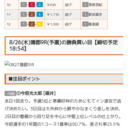
10
１
–
３
–
４
￥890
逃げ
１
茅原悠紀
11
１
–
２
–
４
￥1,710
逃げ
１
新田雄史
12
１
–
２
–
５
￥1,580
逃げ
１
毒島誠
8/26(木)蒲郡9R(予選)の勝負買い目【締切予定
18:54】
■注目ポイント
①今垣光太郎 [福井]
1号艇
本日1回走り。予選5位と準優好枠のためにもてイン速攻で逃
げ決めたい。3日目は大外枠から鮮やかなまくり差しを決め、
2日目の整備から回り足を中心に中堅上位レベルの仕上がり。
今垣選手の1年間の1コース1着率は60.7％、差され率25.5％