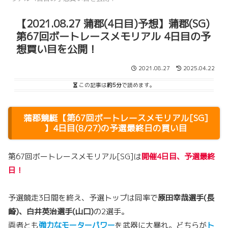
【2021.08.27 蒲郡(4日目)予想】蒲郡(SG)
第67回ボートレースメモリアル 4日目の予
想買い目を公開！
2021.08.27
2025.04.22
この記事は
約5分
で読めます。
蒲郡競艇【第67回ボートレースメモリアル[SG]
】4日目(8/27)の予選最終日の買い目
第67回ボートレースメモリアル[SG]は
開催4日目、予選最終
日！
予選競走3日間を終え、予選トップは同率で
原田幸哉選手(長
崎)、白井英治選手(山口)
の2選手。
両者とも
強力なモーターパワー
を武器に大暴れ。どちらが
ト