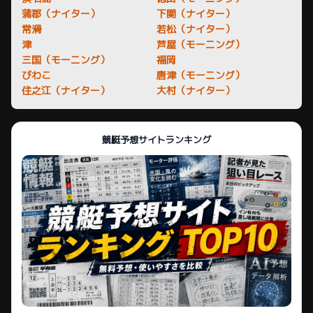
蒲郡（ナイター）
下関（ナイター）
常滑
若松（ナイター）
津
芦屋（モーニング）
三国（モーニング）
福岡
びわこ
唐津（モーニング）
住之江（ナイター）
大村（ナイター）
競艇予想サイトランキング