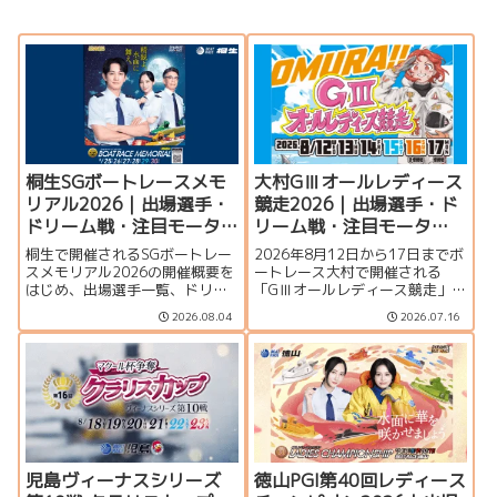
桐生SGボートレースメモ
大村GⅢオールレディース
リアル2026｜出場選手・
競走2026｜出場選手・ド
ドリーム戦・注目モータ
リーム戦・注目モータ
ー・イベント情報まとめ
ー・イベント情報まとめ
桐生で開催されるSGボートレー
2026年8月12日から17日までボ
スメモリアル2026の開催概要を
ートレース大村で開催される
はじめ、出場選手一覧、ドリー
「GⅢオールレディース競走」の
ム戦、注目モーター、水面特
特集ページです。シリーズ展
2026.08.04
2026.07.16
徴、イベント情報を詳しく紹
望、出場選手一覧、発祥地ドリ
介。峰竜太、毒島誠、定松勇樹
ーム、注目モーター、大村水面
らトップレーサーが集結する真
の攻略ポイント、イベント情報
夏のSGの見どころを徹底解説し
まで詳しく紹介します。
ます。
児島ヴィーナスシリーズ
徳山PGI第40回レディース