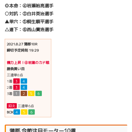
◎本命：④岩瀬裕亮選手
○対抗：③白井英治選手
▲単穴：⑤桐生順平選手
△連下：⑥西山貴浩選手
2021.8.27 蒲郡10R
締切予定時刻 19:29
機力上昇！④岩瀬のカド戦
勝負買い目
三連単8点
1着
３
４
2着
３
４
3着
１
２
５
６
抑え
三連単6点
BOX
４
５
６
蒲郡 今節注目モーター10選