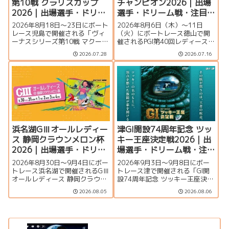
第10戦 クラリスカップ
チャンピオン2026｜出場
2026｜出場選手・ドリー
選手・ドリーム戦・注目
ム戦・注目モーター・イ
モーター・イベント情報
2026年8月18日～23日にボート
2026年8月6日（木）～11日
ベント情報まとめ
まとめ
レース児島で開催される「ヴィ
（火）にボートレース徳山で開
ーナスシリーズ第10戦 マクール
催されるPGI第40回レディースチ
杯争奪第16回クラリスカップ」
ャンピオン（女子王座決定戦）
2026.07.28
2026.07.16
の特集ページです。出場選手一
の特集ページです。出場選手一
覧、シリーズ展望、ドリーム
覧、シリーズ展望、ドリーム
戦、注目モーター、イベント情
戦、注目モーター、水面特徴、
報まで詳しく紹介します。
イベント情報まで詳しく紹介し
ます。
浜名湖GⅢオールレディー
津GI開設74周年記念 ツッ
ス 静岡クラウンメロン杯
キー王座決定戦2026｜出
2026｜出場選手・ドリー
場選手・ドリーム戦・注
ム戦・注目モーター・イ
目モーター・イベント情
2026年8月30日～9月4日にボー
2026年9月3日〜9月8日にボー
ベント情報まとめ
報まとめ
トレース浜名湖で開催されるGⅢ
トレース津で開催される「GI開
オールレディース 静岡クラウン
設74周年記念 ツッキー王座決定
メロン杯の特集ページです。出
戦」の特集ページです。出場選
2026.08.05
2026.08.06
場選手一覧、シリーズ展望、ド
手一覧、シリーズ展望、ドリー
リーム戦、注目モーター、水面
ム戦、注目モーター、水面特
特徴、舟券攻略、アクセス情報
徴、イベント情報まで詳しく紹
を詳しく紹介します。
介します。