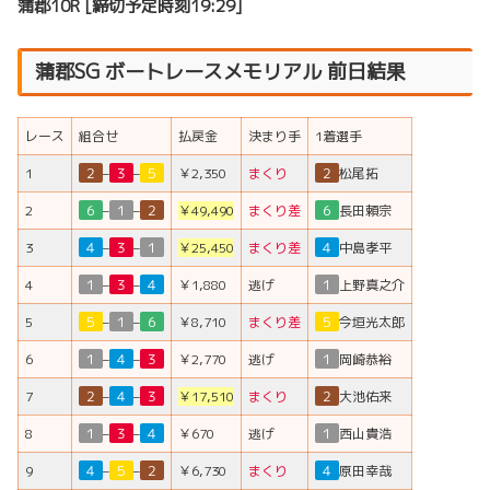
蒲郡10R [締切予定時刻19:29]
蒲郡SG ボートレースメモリアル 前日結果
レース
組合せ
払戻金
決まり手
1着選手
1
２
–
３
–
５
￥2,350
まくり
２
松尾拓
2
６
–
１
–
２
￥49,490
まくり差
６
長田頼宗
3
４
–
３
–
１
￥25,450
まくり差
４
中島孝平
4
１
–
３
–
４
￥1,880
逃げ
１
上野真之介
5
５
–
１
–
６
￥8,710
まくり差
５
今垣光太郎
6
１
–
４
–
３
￥2,770
逃げ
１
岡崎恭裕
7
２
–
４
–
３
￥17,510
まくり
２
大池佑来
8
１
–
３
–
４
￥670
逃げ
１
西山貴浩
9
４
–
５
–
２
￥6,730
まくり
４
原田幸哉