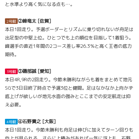
と水準より高く気になる点も…。
②峰竜太 [佐賀]
2号艇
本日1回走り。予選ボーダーとリズムに乗り切れないが舟足は
出足型の中堅上位。ひとつでも上の順位を目指して1着狙う。
峰選手の直近1年間の2コース差し率26.3％と高く王者の底力
期待。
③磯部誠 [愛知]
3号艇
本日4R,9Rの2回走り。今節未勝利ながらも着をまとめて地元
SGで3日目終了時点で予選3位と健闘。足はなかなか上向かず
底上げが欲しいが地元水面の強みとここまでの安定航走は抑
え必要。
④石野貴之 [大阪]
4号艇
本日1回走り。今節未勝利も舟足は伸びに加えてターン回りも
向上が見られる。さらに上積みがあれば一気に浮上も。石野