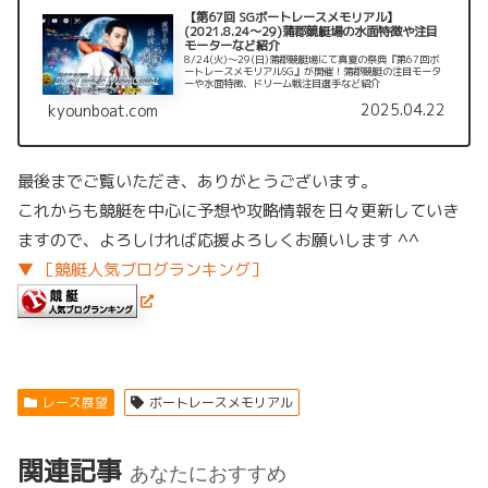
【第67回 SGボートレースメモリアル】
(2021.8.24～29)蒲郡競艇場の水面特徴や注目
モーターなど紹介
8/24(火)～29(日)蒲郡競艇場にて真夏の祭典『第67回ボ
ートレースメモリアルSG』が開催！蒲郡競艇の注目モータ
ーや水面特徴、ドリーム戦注目選手など紹介
2025.04.22
kyounboat.com
最後までご覧いただき、ありがとうございます。
これからも競艇を中心に予想や攻略情報を日々更新していき
ますので、よろしければ応援よろしくお願いします ^^
▼ ［競艇人気ブログランキング］
レース展望
ボートレースメモリアル
関連記事
あなたにおすすめ