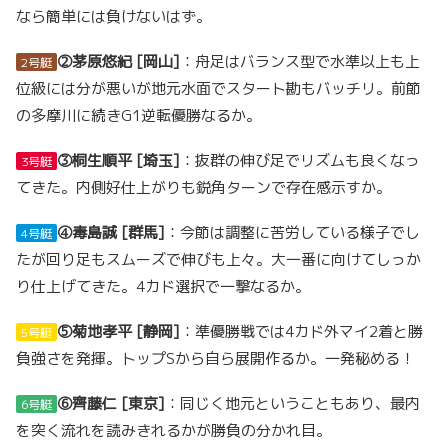
なら簡単には負けないはず。
②茅原悠紀 [岡山]
：舟足はバランス型で水準以上も上
2号艇
位級には分が悪いが地元水面でスタート勘もバッチリ。前節
の多摩川に続きG1逆転優勝なるか。
③桐生順平 [埼玉]
：抜群の伸び足でリズムも良くなっ
3号艇
てきた。内側好仕上がりも鋭角ターンで存在感示すか。
④毒島誠 [群馬]
：今節は調整に苦労している様子でし
4号艇
たが回り足もスムーズで伸びも上々。大一番に向けてしっか
り仕上げてきた。4カド選択で一撃なるか。
⑤菊地孝平 [静岡]
：準優勝戦では4カド外マイ2着と勝
5号艇
負強さを発揮。トップSから自ら展開作るか。一発秘める！
⑥齊藤仁 [東京]
：同じく地元ということもあり、最内
6号艇
を突く流れを読みきれるかが勝負の分かれ目。