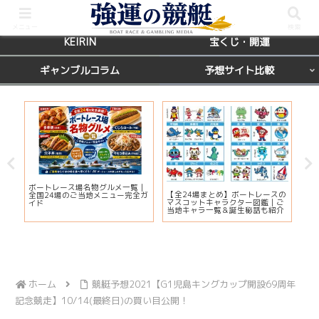
BOATRACE
レース場ガイド
メニュー
検索
KEIRIN
宝くじ・開運
ギャンブルコラム
予想サイト比較
カ
ボートレース場名物グルメ一覧｜
びわ
【全24場まとめ】ボートレースの
応
全国24場のご当地メニュー完全ガ
プ2
マスコットキャラクター図鑑｜ご
ま
イド
注
当地キャラ一覧＆誕生秘話も紹介
ホーム
競艇予想2021【G1児島キングカップ開設69周年
記念競走】10/14(最終日)の買い目公開！