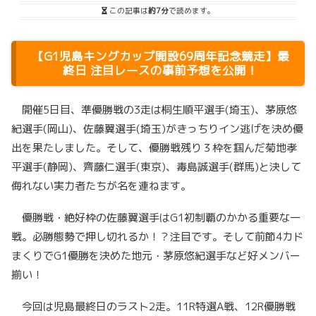
この記事は
約7分
で読めます。
【G1児島キングカップ開設69周年記念競走】最
終日 注目レースの事前予想を公開！
開催5日目、準優勝戦の3走は桐生順平選手(埼玉)、茅原悠
紀選手(岡山)、佐藤翼選手(埼玉)がきっちりイン逃げを決め優
出を果たしました。そして、優勝戦残り３枠を掴んだ菊地孝
平選手(静岡)、齊藤仁選手(東京)、毒島誠選手(群馬)と決して
侮れない実力者たちが名を連ねます。
優勝戦・絶好枠の佐藤翼選手はG1初制覇のかかる重要な一
戦。必勝態勢で押し切れるか！？注目です。そして前節4カド
まくりでG1優勝を決めた地元・茅原悠紀選手など好メンバー
揃い！
今回は児島最終日のラスト2走。11R特選A戦、12R優勝戦