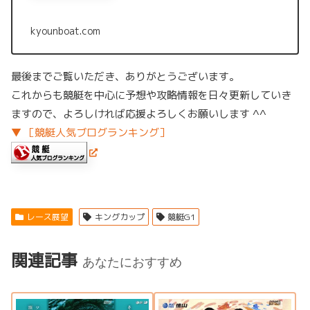
kyounboat.com
最後までご覧いただき、ありがとうございます。
これからも競艇を中心に予想や攻略情報を日々更新していき
ますので、よろしければ応援よろしくお願いします ^^
▼ ［競艇人気ブログランキング］
レース展望
キングカップ
競艇G1
関連記事
あなたにおすすめ