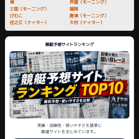
津
芦屋（モーニング）
三国（モーニング）
福岡
びわこ
唐津（モーニング）
住之江（ナイター）
大村（ナイター）
競艇予想サイトランキング
実績・信頼性・使いやすさを基準に
厳選サイトをまとめています。