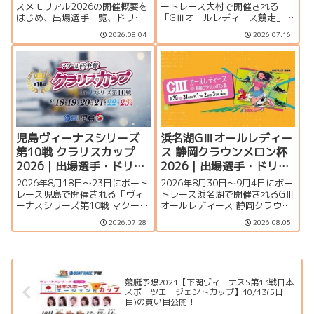
スメモリアル2026の開催概要を
ートレース大村で開催される
はじめ、出場選手一覧、ドリー
「GⅢオールレディース競走」の
ム戦、注目モーター、水面特
特集ページです。シリーズ展
2026.08.04
2026.07.16
徴、イベント情報を詳しく紹
望、出場選手一覧、発祥地ドリ
介。峰竜太、毒島誠、定松勇樹
ーム、注目モーター、大村水面
らトップレーサーが集結する真
の攻略ポイント、イベント情報
夏のSGの見どころを徹底解説し
まで詳しく紹介します。
ます。
児島ヴィーナスシリーズ
浜名湖GⅢオールレディー
第10戦 クラリスカップ
ス 静岡クラウンメロン杯
2026｜出場選手・ドリー
2026｜出場選手・ドリー
ム戦・注目モーター・イ
ム戦・注目モーター・イ
2026年8月18日～23日にボート
2026年8月30日～9月4日にボー
ベント情報まとめ
ベント情報まとめ
レース児島で開催される「ヴィ
トレース浜名湖で開催されるGⅢ
ーナスシリーズ第10戦 マクール
オールレディース 静岡クラウン
杯争奪第16回クラリスカップ」
メロン杯の特集ページです。出
2026.07.28
2026.08.05
の特集ページです。出場選手一
場選手一覧、シリーズ展望、ド
覧、シリーズ展望、ドリーム
リーム戦、注目モーター、水面
戦、注目モーター、イベント情
特徴、舟券攻略、アクセス情報
報まで詳しく紹介します。
を詳しく紹介します。
競艇予想2021【下関ヴィーナスS第13戦日本
スポーツエージェントカップ】10/13(5日
目)の買い目公開！