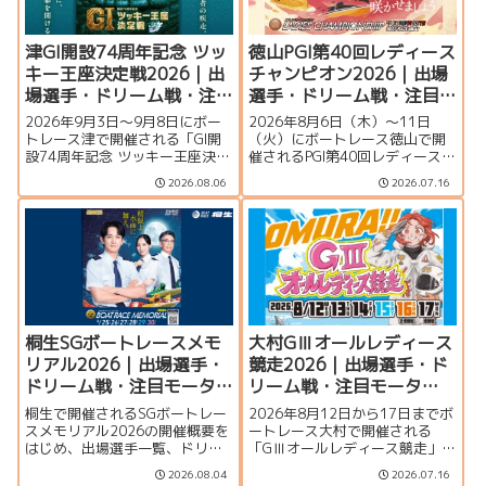
津GI開設74周年記念 ツッ
徳山PGI第40回レディース
キー王座決定戦2026｜出
チャンピオン2026｜出場
場選手・ドリーム戦・注
選手・ドリーム戦・注目
目モーター・イベント情
モーター・イベント情報
2026年9月3日〜9月8日にボー
2026年8月6日（木）～11日
報まとめ
まとめ
トレース津で開催される「GI開
（火）にボートレース徳山で開
設74周年記念 ツッキー王座決定
催されるPGI第40回レディースチ
戦」の特集ページです。出場選
ャンピオン（女子王座決定戦）
2026.08.06
2026.07.16
手一覧、シリーズ展望、ドリー
の特集ページです。出場選手一
ム戦、注目モーター、水面特
覧、シリーズ展望、ドリーム
徴、イベント情報まで詳しく紹
戦、注目モーター、水面特徴、
介します。
イベント情報まで詳しく紹介し
ます。
桐生SGボートレースメモ
大村GⅢオールレディース
リアル2026｜出場選手・
競走2026｜出場選手・ド
ドリーム戦・注目モータ
リーム戦・注目モータ
ー・イベント情報まとめ
ー・イベント情報まとめ
桐生で開催されるSGボートレー
2026年8月12日から17日までボ
スメモリアル2026の開催概要を
ートレース大村で開催される
はじめ、出場選手一覧、ドリー
「GⅢオールレディース競走」の
ム戦、注目モーター、水面特
特集ページです。シリーズ展
2026.08.04
2026.07.16
徴、イベント情報を詳しく紹
望、出場選手一覧、発祥地ドリ