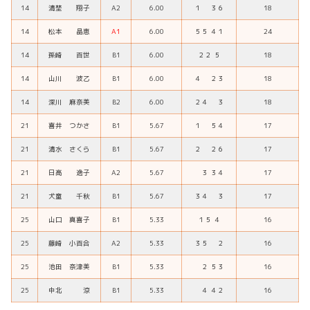
14
清埜 翔子
A2
6.00
１ ３６
18
14
松本 晶恵
A1
6.00
５５ ４１
24
14
孫崎 百世
B1
6.00
２２ ５
18
14
山川 波乙
B1
6.00
４ ２３
18
14
深川 麻奈美
B2
6.00
２４ ３
18
21
喜井 つかさ
B1
5.67
１ ５４
17
21
清水 さくら
B1
5.67
２ ２６
17
21
日高 逸子
A2
5.67
３ ３４
17
21
犬童 千秋
B1
5.67
３４ ３
17
25
山口 真喜子
B1
5.33
１５ ４
16
25
藤崎 小百合
A2
5.33
３５ ２
16
25
池田 奈津美
B1
5.33
２ ５３
16
25
中北 涼
B1
5.33
４ ４２
16