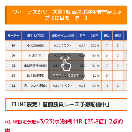
ヴィーナスシリーズ第1戦 西スポ杯争奪芦屋カッ
プ【注目モーター】
モーター
選手名(支部)
前検タイム/順位
勝率
2連率
優出
優勝
30
中北涼(長崎)
6.79/7位タイ
6.57
53.9%
7
3
乗
50
中村桃佳(香川)
6.76/3位タイ
6.03
45.4%
6
0
ス
52
山口真喜子(長崎)
6.86/31位タイ
5.82
45.1%
7
0
行き
スクロールできます
25
松本怜(福岡)
6.79/7位タイ
6.08
44.9%
5
1
22
喜井つかさ(岡山)
6.89/41位タイ
6.03
43.4%
4
2
『LINE限定！直前勝負レース予想配信中』
3/23(水)船橋11R【35.8倍
】
2点的
≪LINE限定予想
≫
中