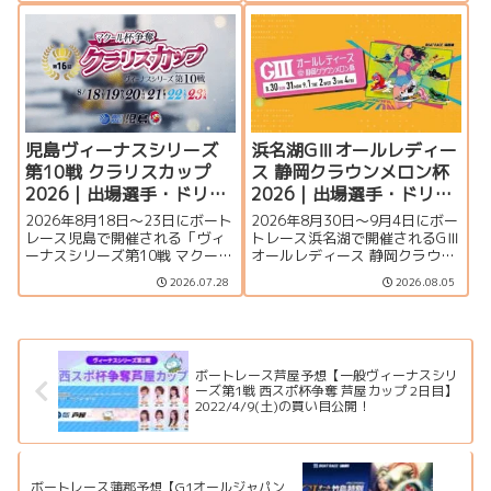
介。峰竜太、毒島誠、定松勇樹
ーム、注目モーター、大村水面
らトップレーサーが集結する真
の攻略ポイント、イベント情報
夏のSGの見どころを徹底解説し
まで詳しく紹介します。
ます。
児島ヴィーナスシリーズ
浜名湖GⅢオールレディー
第10戦 クラリスカップ
ス 静岡クラウンメロン杯
2026｜出場選手・ドリー
2026｜出場選手・ドリー
ム戦・注目モーター・イ
ム戦・注目モーター・イ
2026年8月18日～23日にボート
2026年8月30日～9月4日にボー
ベント情報まとめ
ベント情報まとめ
レース児島で開催される「ヴィ
トレース浜名湖で開催されるGⅢ
ーナスシリーズ第10戦 マクール
オールレディース 静岡クラウン
杯争奪第16回クラリスカップ」
メロン杯の特集ページです。出
2026.07.28
2026.08.05
の特集ページです。出場選手一
場選手一覧、シリーズ展望、ド
覧、シリーズ展望、ドリーム
リーム戦、注目モーター、水面
戦、注目モーター、イベント情
特徴、舟券攻略、アクセス情報
報まで詳しく紹介します。
を詳しく紹介します。
ボートレース芦屋予想【一般ヴィーナスシリ
ーズ第1戦 西スポ杯争奪 芦屋カップ 2日目】
2022/4/9(土)の買い目公開！
ボートレース蒲郡予想【G1オールジャパン