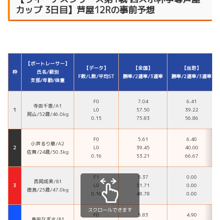
カップ 3日目】芦屋12Rの事前予想
【ボートレーサー】
【データ】
【全国】
【当地】
枠
氏名/級別
F数/L数/平均ST
勝率/2連率/3連率
勝率/2連率/3連率
支部/年齢/体重
F0
7.04
6.41
寺田千恵/A1
１
L0
57.50
39.22
岡山/52歳/46.0kg
0.15
75.83
56.86
F0
5.61
6.40
小芦るり華/A2
２
L0
39.45
40.00
佐賀/24歳/50.3kg
0.16
53.21
66.67
F1
5.37
0.00
西岡成美/B1
３
L0
31.71
0.00
徳島/25歳/47.0kg
0.16
48.78
0.00
スクロールできます
F0
5.83
4.90
島田なぎさ/B1