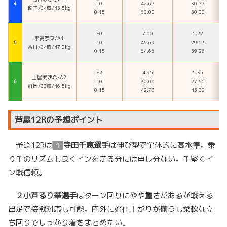
４
L0
42.67
30.77
埼玉/34歳/45.5kg
0.15
60.00
50.00
F0
7.00
6.22
平高奈菜/A1
５
L0
45.69
29.63
香川/34歳/47.0kg
0.15
64.66
59.26
F2
4.95
5.35
土屋実沙希/A2
６
L0
30.00
27.50
静岡/33歳/46.5kg
0.15
42.73
45.00
芦屋12Rの予想ポイント
予選12Rは
寺田千恵選手
は伸び型で全体的に高水準。乗
１
り手のリズムも良くインを走る分には申し分ない。手堅くイ
ン戦信頼。
２
小芦るり華選手
はターン回りにやや重さがあるが戦える
出足で接戦対応も可能。内外に好仕上がりが揃うも柔軟な立
ち回りでしっかり着をまとめたい。