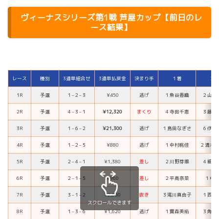
ヴィーナスシリーズ第1戦 芦屋カップ【前日のレ
ース結果】
レース
種別
3連単組合せ
3連単払戻金
決まり手
１着
２
1R
予選
１
–
２
–
３
¥450
逃げ
１
魚谷香織
２
山川
2R
予選
４
–
３
–
１
¥12,320
まくり
４
寺田千恵
３
藤田
3R
予選
１
–
６
–
２
¥21,300
逃げ
１
島田なぎさ
６
伊藤
4R
予選
１
–
２
–
５
¥880
逃げ
１
中村桃佳
２
清水
5R
予選
２
–
４
–
１
¥1,380
差し
２
川野芽唯
４
細川
6R
予選
２
–
１
–
５
¥960
差し
２
平高奈菜
１
中
7R
予選
３
–
１
–
２
¥2,680
抜き
３
滝川真由子
１
西岡
スクロールできます
8R
予選
１
–
３
–
６
¥1,620
逃げ
１
實森美祐
３
角ひ