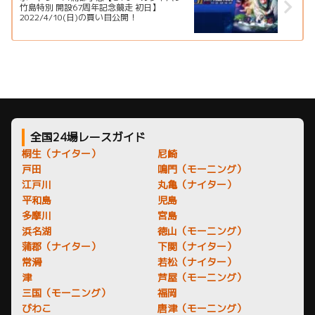
竹島特別 開設67周年記念競走 初日】
2022/4/10(日)の買い目公開！
全国24場レースガイド
桐生（ナイター）
尼崎
戸田
鳴門（モーニング）
江戸川
丸亀（ナイター）
平和島
児島
多摩川
宮島
浜名湖
徳山（モーニング）
蒲郡（ナイター）
下関（ナイター）
常滑
若松（ナイター）
津
芦屋（モーニング）
三国（モーニング）
福岡
びわこ
唐津（モーニング）