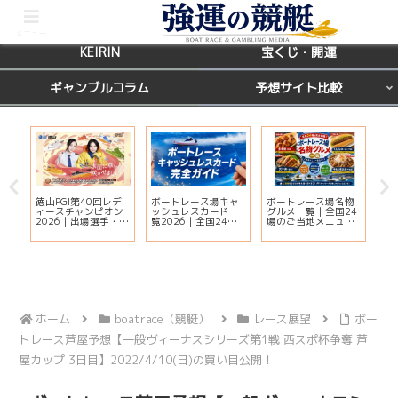
BOATRACE
レース場ガイド
メニュー
KEIRIN
宝くじ・開運
ギャンブルコラム
予想サイト比較
徳山PGI第40回レデ
ボートレース場キャ
ボートレース場名物
【
ィースチャンピオン
ッシュレスカード一
グルメ一覧｜全国24
天
ー
2026｜出場選手・ド
覧2026｜全国24場
場のご当地メニュー
運
ッ
リーム戦・注目モー
の対応状況・ポイン
完全ガイド
鑑
ター・イベント情報
ト還元・入会方法ま
覧
まとめ
とめ
ホーム
boatrace（競艇）
レース展望
ボー
トレース芦屋予想【一般ヴィーナスシリーズ第1戦 西スポ杯争奪 芦
屋カップ 3日目】2022/4/10(日)の買い目公開！