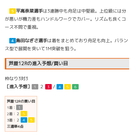
平高奈菜選手
は3連勝中も舟足は中堅級。上位級には分
５
が悪いが機力差もハンドルワークでカバー。リズムも良くコ
ース不問で重視。
島田なぎさ選手
は着をまとめており舟足も向上。バラン
４
ス型で展開を突いて1M突破を狙う。
芦屋12Rの進入予想/買い目
枠なり3対3
［進入予想］
２
/
１
３
４
５
６
芦屋12Rの買い目
1着：
１
2着：
２
５
3着：
２
４
５
三連単4点