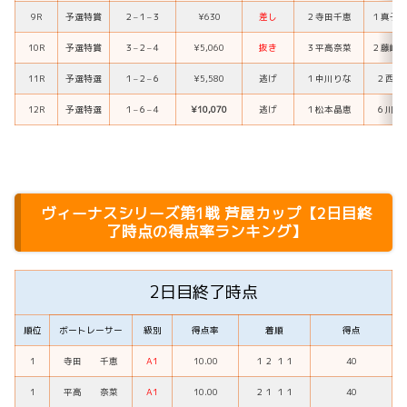
9R
予選特賞
２
–
１
–
３
¥630
差し
２
寺田千恵
１
真子
10R
予選特賞
３
–
２
–
４
¥5,060
抜き
３
平高奈菜
２
藤崎
11R
予選特選
１
–
２
–
６
¥5,580
逃げ
１
中川りな
２
西岡
12R
予選特選
１
–
６
–
４
¥10,070
逃げ
１
松本晶恵
６
川野
ヴィーナスシリーズ第1戦 芦屋カップ【2日目終
了時点の得点率ランキング】
2日目終了時点
順位
ボートレーサー
級別
得点率
着順
得点
1
寺田 千恵
A1
10.00
１２ １１
40
1
平高 奈菜
A1
10.00
２１ １１
40