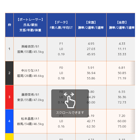
【ボートレーサー】
【データ】
【全国】
【当地】
枠
氏名/級別
F数/L数/平均ST
勝率/2連率/3連率
勝率/2連率/3連率
支部/年齢/体重
F1
4.95
4.33
孫崎百世/B1
１
L0
27.03
11.11
滋賀/33歳/45.5kg
0.19
45.95
33.33
F0
5.91
6.81
中川りな/A1
２
L0
36.94
50.85
福岡/28歳/49.6kg
0.18
55.86
71.19
F0
5.80
6.55
藤原菜希/B1
３
L0
44.29
36.36
東京/35歳/47.0kg
0.14
60.00
72.73
スクロールできます
F1
6.19
7.20
松本晶恵/A1
４
L0
42.71
60.00
群馬/34歳/46.5kg
0.16
62.50
75.00
F0
4.71
5.15