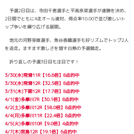
予選2日目は、寺田千恵選手と平高奈菜選手が連勝を決め、
2日間でともに4走オール連対、得点率10.00で並び激しいト
ップ争いを繰り広げる展開。
地元の河野芽唯選手、魚谷香織選手も好リズムでトップ2人
を追走。ますます激しさを増す白熱の予選競走。
折り返しの予選3日目も注目です！
3/30(水)常滑11R【16.6倍】8点的中
3/30(水)常滑12R【32.5倍】8点的中
3/31(木)下関12R【17.7倍】8点的中
4/1(金)多摩川7R【30.1倍】8点的中
4/2(土)多摩川12R【58.0倍】8点的中
4/4(月)多摩川11R【22.4倍】8点的中
4/5(火)多摩川10R【9.0倍】4点的中
4/7(木)宮島12R【19.1倍】6点的中