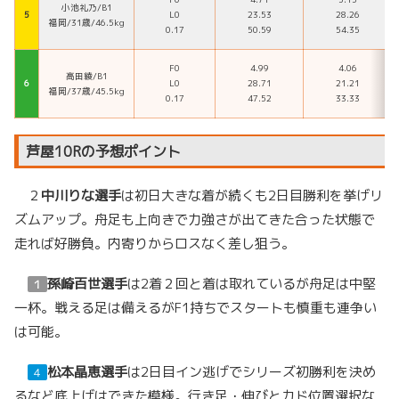
小池礼乃/B1
５
L0
23.53
28.26
福岡/31歳/46.5kg
0.17
50.59
54.35
F0
4.99
4.06
高田綾/B1
６
L0
28.71
21.21
福岡/37歳/45.5kg
0.17
47.52
33.33
芦屋10Rの予想ポイント
２
中川りな選手
は初日大きな着が続くも2日目勝利を挙げリ
ズムアップ。舟足も上向きで力強さが出てきた合った状態で
走れば好勝負。内寄りからロスなく差し狙う。
孫崎百世選手
は2着２回と着は取れているが舟足は中堅
１
一杯。戦える足は備えるがF1持ちでスタートも慎重も連争い
は可能。
松本晶恵選手
は2日目イン逃げでシリーズ初勝利を決め
４
るなど底上げはできた模様。行き足・伸びとカド位置選択な