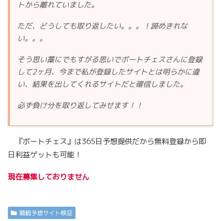
トから離れていました。
ただ、どうしても取り返したい。。。！諦めきれな
い。。。
そう思い藁にでもすがる思いでボートチェスさんに登録
して2ヶ月、今まで私が登録したサイトとは明らかに違
い、結果を出してくれるサイトだと確信しました。
必ず負け分を取り返してみせます！！
『ボートチェス』は365日予想提供だから無料登録から即
日利益ゲットも可能！
現在募集しておりません
競艇予想サイト検証