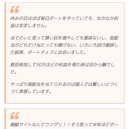
休みの日はほぼ毎日ボートをやっていても、なかなか利
益は安定しません。
当てたいと思って買い目を増やしても意味ないし、低配
当がどれだけ当たっても稼げない、いろいろ試行錯誤し
た結果、ボートチェスに出会いました。
数回参加して50万ほどの利益を得た時は目から鱗でし
た。
やっぱり高配当を当てられるのは個人では難しいとつく
づく実感しています。
競艇サイトなんてウンザリ！！そう思って半年ほどボー