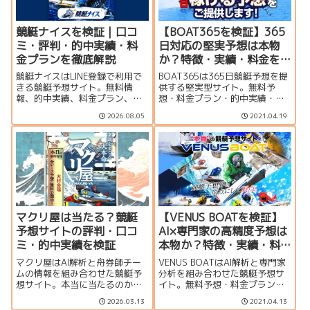
競艇ナイスを検証｜口コ
【BOAT365を検証】365
ミ・評判・的中実績・料
日対応の堅実予想は本物
金プランを徹底解説
か？特徴・実績・料金を
徹底解説
競艇ナイスはLINE登録で利用で
BOAT365は365日競艇予想を提
きる競艇予想サイト。無料情
供する堅実型サイト。無料予
報、的中実績、料金プラン、口
想・料金プラン・的中実績・口
コミ、登録特典、運営者情報を
コミを初心者向けに分かりやす
2026.08.05
2021.04.19
もとに、利用する価値があるの
く検証。
か分かりやすく検証します。
マクリ屋は当たる？競艇
【VENUS BOATを検証】
予想サイトの評判・口コ
AI×専門家の高精度予想は
ミ・的中実績を検証
本物か？特徴・実績・料
金を徹底解説
マクリ屋はAI解析と舟券師チー
VENUS BOATはAI解析と専門家
ムの情報を組み合わせた競艇予
分析を組み合わせた競艇予想サ
想サイト。本当に当たるのかを
イト。無料予想・料金プラン・
検証し、特徴・的中実績・口コ
的中実績・口コミを丁寧に紹
2026.03.13
2021.04.13
ミ・料金（調査中）・登録方法
介。