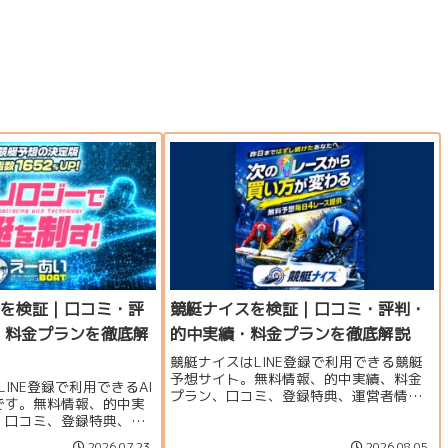
Tを検証｜口コミ・評
競艇ナイスを検証｜口コミ・評判・
・料金プランを徹底解
的中実績・料金プランを徹底解説
競艇ナイスはLINE登録で利用できる競艇
予想サイト。無料情報、的中実績、料金
LINE登録で利用できるAI
プラン、口コミ、登録特典、運営者情報
です。無料情報、的中実
をもとに、利用する価値があるのか分か
、口コミ、登録特典、運
りやすく検証します。
に、利用する価値がある
2026.07.23
2026.08.05