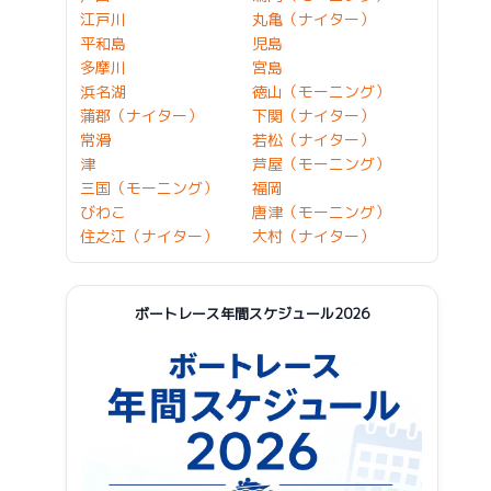
江戸川
丸亀（ナイター）
平和島
児島
多摩川
宮島
浜名湖
徳山（モーニング）
蒲郡（ナイター）
下関（ナイター）
常滑
若松（ナイター）
津
芦屋（モーニング）
三国（モーニング）
福岡
びわこ
唐津（モーニング）
住之江（ナイター）
大村（ナイター）
ボートレース年間スケジュール2026