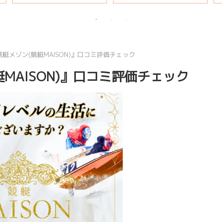
艇メゾン(競艇MAISON)』口コミ評価チェック
MAISON)』口コミ評価チェック