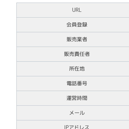
URL
会員登録
販売業者
販売責任者
所在地
電話番号
運営時間
メール
IPアドレス