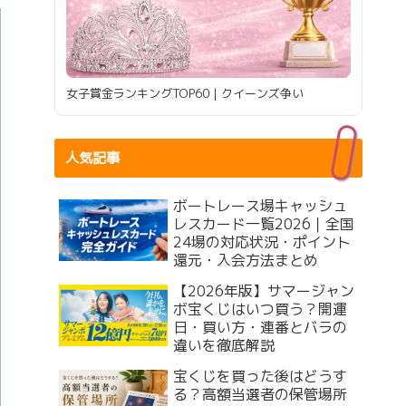
女子賞金ランキングTOP60｜クイーンズ争い
人気記事
ボートレース場キャッシュ
レスカード一覧2026｜全国
24場の対応状況・ポイント
還元・入会方法まとめ
【2026年版】サマージャン
ボ宝くじはいつ買う？開運
日・買い方・連番とバラの
違いを徹底解説
宝くじを買った後はどうす
る？高額当選者の保管場所