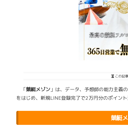
この記
「
競艇メゾン
」は、データ、予想師の能力主義の
をはじめ、新規LINE登録完了で2万円分のポイン
競艇メ