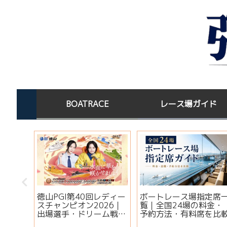
BOATRACE
レース場ガイド
びわこSG第31回オーシ
ボートレースびわこの
】ボー
ャンカップ2026｜出場
面特徴と予想法｜淡水×
ットキ
選手・ドリーム戦・注目
高地×波乱を制すコツ
ご当地
モーター