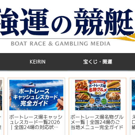
KEIRIN
宝くじ・開運
水
宝くじを買った後はどう
江戸川GⅢ第35回アサヒ
する？高額当選者の保管
ビールカップ2026｜出
場所と金運ジンクス
場選手・注目モーター・
イベント情報まとめ