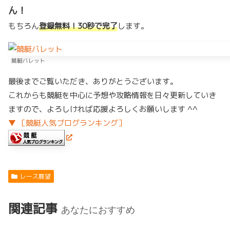
ん！
もちろん
登録無料！30秒で完了
します。
競艇バレット
最後までご覧いただき、ありがとうございます。
これからも競艇を中心に予想や攻略情報を日々更新していき
ますので、よろしければ応援よろしくお願いします ^^
▼ ［競艇人気ブログランキング］
レース展望
関連記事
あなたにおすすめ