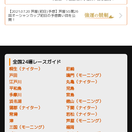
【2021.07.20 芦屋(初日)予想】芦屋SG第26
回オーシャンカップ初日の予想買い目を公
開！
全国24場レースガイド
桐生（ナイター）
尼崎
戸田
鳴門（モーニング）
江戸川
丸亀（ナイター）
平和島
児島
多摩川
宮島
浜名湖
徳山（モーニング）
蒲郡（ナイター）
下関（ナイター）
常滑
若松（ナイター）
津
芦屋（モーニング）
三国（モーニング）
福岡