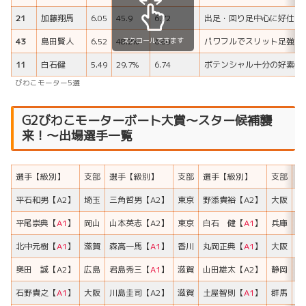
21
加藤翔馬
6.05
45.9
6.72
出足・回り足中心に好仕上
スクロールできます
43
島田賢人
6.52
48.2%
6.80
パワフルでスリット足強力
11
白石健
5.49
29.7%
6.74
ポテンシャル十分の好素性
びわこモーター5選
G2びわこモーターボート大賞～スター候補襲
来！～出場選手一覧
選手【級別】
支部
選手【級別】
支部
選手【級別】
支部
選
平石和男【A2】
埼玉
三角哲男【A2】
東京
野添貴裕【A2】
大阪
川
平尾崇典【
A1
】
岡山
山本英志【A2】
東京
白石 健【
A1
】
兵庫
岸
北中元樹【
A1
】
滋賀
森高一馬【
A1
】
香川
丸岡正典【
A1
】
大阪
三
奥田 誠【A2】
広島
君島秀三【
A1
】
滋賀
山田雄太【A2】
静岡
下
石野貴之【
A1
】
大阪
川島圭司【A2】
滋賀
土屋智則【
A1
】
群馬
松