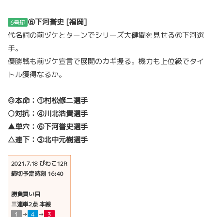
⑥下河誉史 [福岡]
6号艇
代名詞の前ヅケとターンでシリーズ大健闘を見せる⑥下河選
手。
優勝戦も前ヅケ宣言で展開のカギ握る。機力も上位級でタイ
トル獲得なるか。
◎本命：①村松修二選手
○対抗：④川北浩貴選手
▲単穴：
⑥下河誉史
選手
△連下：
③北中元樹
選手
2021.7.18 びわこ12R
締切予定時刻 16:40
勝負買い目
三連単2点 本線
１
→
４
→
３