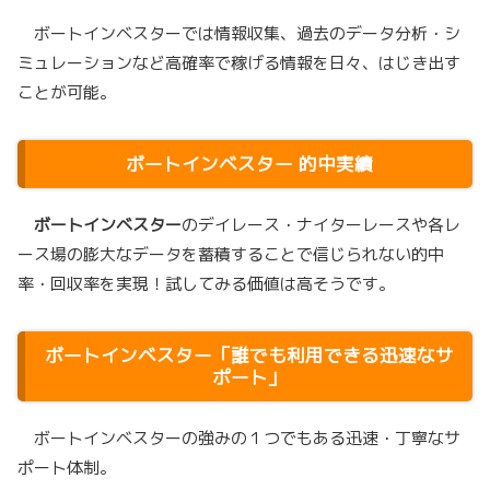
ボートインベスターでは情報収集、過去のデータ分析・シ
ミュレーションなど高確率で稼げる情報を日々、はじき出す
ことが可能。
ボートインベスター 的中実績
ボートインベスター
のデイレース・ナイターレースや各レ
ース場の膨大なデータを蓄積することで信じられない的中
率・回収率を実現！試してみる価値は高そうです。
ボートインベスター「誰でも利用できる迅速なサ
ポート」
ボートインベスターの強みの１つでもある迅速・丁寧なサ
ポート体制。