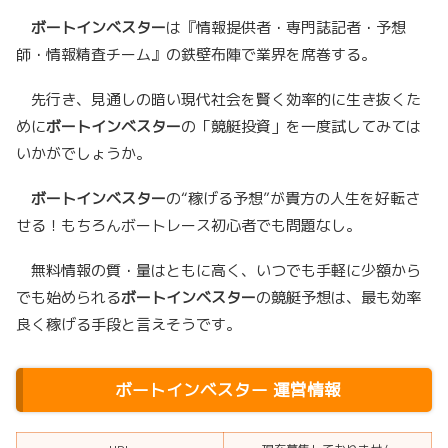
ボートインベスター
は『情報提供者・専門誌記者・予想
師・情報精査チーム』の鉄壁布陣で業界を席巻する。
先行き、見通しの暗い現代社会を賢く効率的に生き抜くた
めに
ボートインベスター
の「競艇投資」を一度試してみては
いかがでしょうか。
ボートインベスター
の“稼げる予想”が貴方の人生を好転さ
せる！もちろんボートレース初心者でも問題なし。
無料情報の質・量はともに高く、いつでも手軽に少額から
でも始められる
ボートインベスター
の競艇予想は、最も効率
良く稼げる手段と言えそうです。
ボートインベスター 運営情報