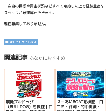
自身の目標や資金状況などすべて考慮した上で経験豊富な
スタッフが最適解を導きます。
現在募集しておりません。
競艇予想サイト検証
関連記事
あなたにおすすめ
競艇ブルドッグ
えーあいBOATを検証｜口
（BULLDOG）を検証｜口
コミ・評判・的中実績・