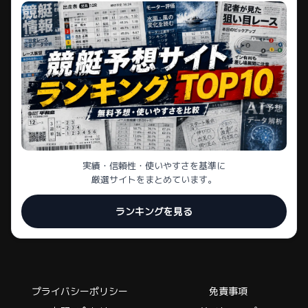
実績・信頼性・使いやすさを基準に
厳選サイトをまとめています。
ランキングを見る
プライバシーポリシー
免責事項