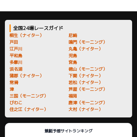
全国24場レースガイド
桐生（ナイター）
尼崎
戸田
鳴門（モーニング）
江戸川
丸亀（ナイター）
平和島
児島
多摩川
宮島
浜名湖
徳山（モーニング）
蒲郡（ナイター）
下関（ナイター）
常滑
若松（ナイター）
津
芦屋（モーニング）
三国（モーニング）
福岡
びわこ
唐津（モーニング）
住之江（ナイター）
大村（ナイター）
競艇予想サイトランキング