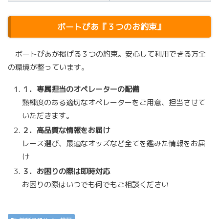
ボートぴあ『３つのお約束』
ボートぴあが掲げる３つの約束。安心して利用できる万全
の環境が整っています。
１．専属担当のオペレーターの配備
熟練度のある適切なオペレーターをご用意、担当させて
いただきます。
２．高品質な情報をお届け
レース選び、最適なオッズなど全てを鑑みた情報をお届
け
３．お困りの際は即時対応
お困りの際はいつでも何でもご相談ください