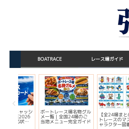
BOATRACE
レース場ガイド
オーシ
ボートレースびわこの水
宝くじを買った後はど
｜出場
面特徴と予想法｜淡水×
する？高額当選者の保
・注目
高地×波乱を制すコツ
場所と金運ジンクス