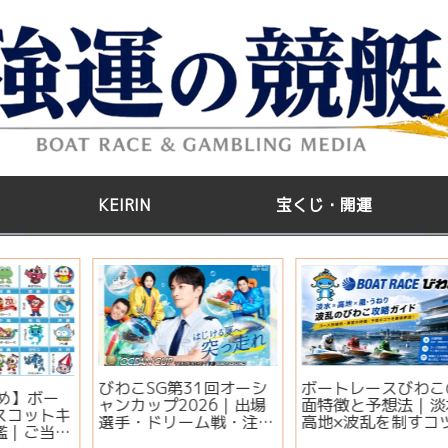
KEIRIN
宝くじ・開運
う
江戸川GⅢ第35回アサヒ
【2026年版】サマージ
管
ビールカップ2026｜出
ャンボ宝くじはいつ買
場選手・注目モーター・
う？開運日・買い方・連
イベント情報まとめ
番とバラの違いを徹底解