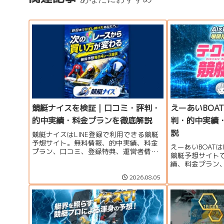
競艇ナイスを検証｜口コミ・評判・
えーあいBOA
的中実績・料金プランを徹底解説
判・的中実績
説
競艇ナイスはLINE登録で利用できる競艇
予想サイト。無料情報、的中実績、料金
えーあいBOATは
プラン、口コミ、登録特典、運営者情報
競艇予想サイト
をもとに、利用する価値があるのか分か
績、料金プラン
りやすく検証します。
営者情報をもと
2026.08.05
のか分かりやす