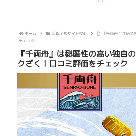
ホーム
競艇予想サイト検証
『千両舟』は秘匿
チェック
『千両舟』は秘匿性の高い独自の
クざく！口コミ評価をチェック