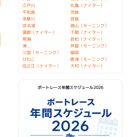
江戸川
丸亀（ナイター）
平和島
児島
多摩川
宮島
浜名湖
徳山（モーニング）
蒲郡（ナイター）
下関（ナイター）
常滑
若松（ナイター）
津
芦屋（モーニング）
三国（モーニング）
福岡
びわこ
唐津（モーニング）
住之江（ナイター）
大村（ナイター）
ボートレース年間スケジュール2026