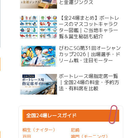
と金運ジンクス
【全24場まとめ】ボートレ
ースのマスコットキャラク
ター図鑑｜ご当地キャラ一
覧＆誕生秘話も紹介
びわこSG第31回オーシャン
カップ2026｜出場選手・ド
リーム戦・注目モーター
ボートレース場指定席一覧
｜全国24場の料金・予約方
法・有料席を比較
全国24場レースガイド
桐生（ナイター）
尼崎
戸田
鳴門（モーニング）