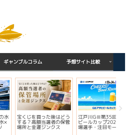
ギャンブルコラム
予想サイト比較
下関GⅢオールレディー
宝くじを買う時間は関係
シンガ
ス ジュエルセブンカッ
ある？朝・昼・夜で当た
ミ・評
プ2026｜出場選手・注
りやすい時間帯と金運ジ
想は当
目モーター・イベント情
ンクスを解説
実績・