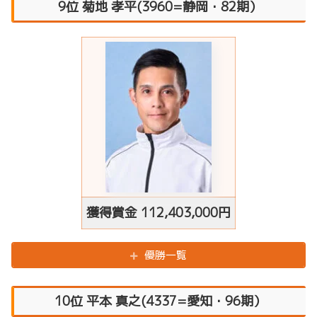
9位 菊地 孝平(3960=静岡・82期）
獲得賞金
112,403,000円
優勝一覧
10位 平本 真之(4337=愛知・96期）