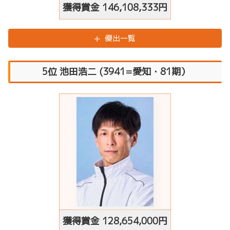
獲得賞金
146,108,333
円
優出一覧
5位 池田浩二 (3941=愛知・81期）
獲得賞金
128,654,000
円