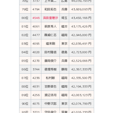
78位
3737
上平真二
広島
44,039,793 円
79位
4794
和田拓也
兵庫
43,689,093 円
80位
4546
浜田亜理沙
埼玉
43,458,166 円
81位
4061
萩原秀人
福井
43,175,426 円
82位
4477
篠崎仁志
福岡
42,946,000 円
83位
4095
福来剛
東京
42,836,491 円
84位
4028
田村隆信
徳島
42,723,000 円
85位
4278
藤岡俊介
兵庫
42,529,666 円
86位
3744
徳増秀樹
静岡
42,367,333 円
87位
4236
松村敏
福岡
42,335,500 円
88位
4831
羽野直也
福岡
42,194,333 円
89位
4256
渡辺浩司
福岡
42,083,123 円
90位
4075
中野次郎
東京
42,074,799 円
91位
3721
守田俊介
滋賀
42,026,733 円