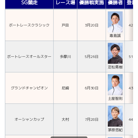
SG競走
レース場
優勝戦実施
優勝者
登番
ボートレースクラシック
戸田
3月20日
423
毒島誠
ボートレースオールスター
多摩川
5月26日
512
定松勇樹
グランドチャンピオン
尼崎
6月30日
436
土屋智則
オーシャンカップ
大村
7月28日
441
茅原悠紀