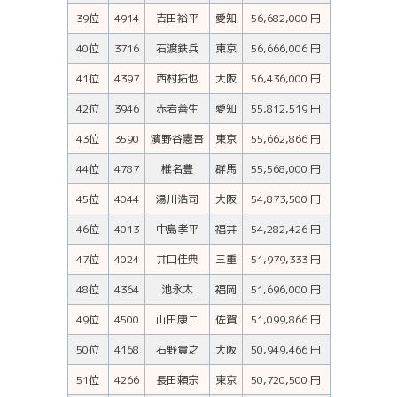
39位
4914
吉田裕平
愛知
56,682,000 円
40位
3716
石渡鉄兵
東京
56,666,006 円
41位
4397
西村拓也
大阪
56,436,000 円
42位
3946
赤岩善生
愛知
55,812,519 円
43位
3590
濱野谷憲吾
東京
55,662,866 円
44位
4787
椎名豊
群馬
55,568,000 円
45位
4044
湯川浩司
大阪
54,873,500 円
46位
4013
中島孝平
福井
54,282,426 円
47位
4024
井口佳典
三重
51,979,333 円
48位
4364
池永太
福岡
51,696,000 円
49位
4500
山田康二
佐賀
51,099,866 円
50位
4168
石野貴之
大阪
50,949,466 円
51位
4266
長田頼宗
東京
50,720,500 円