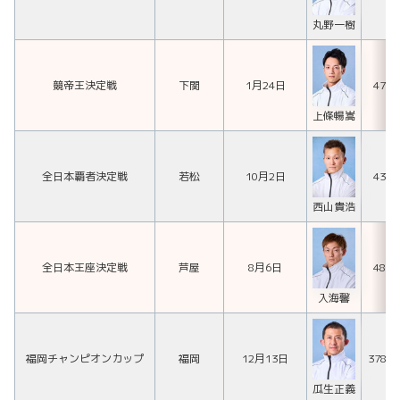
丸野一樹
競帝王決定戦
下関
1月24日
471
上條暢嵩
全日本覇者決定戦
若松
10月2日
437
西山貴浩
全日本王座決定戦
芦屋
8月6日
488
入海馨
福岡チャンピオンカップ
福岡
12月13日
378
瓜生正義