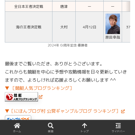
全日本王者決定戦
唐津
ー
ー
海の王者決定戦
大村
4月12日
377
原田幸哉
2024年 GI周年記念 優勝者
最後までご覧いただき、ありがとうございます。
これからも競艇を中心に予想や攻略情報を日々更新していき
ますので、よろしければ応援よろしくお願いします ^^
▼ ［競艇人気ブログランキング］
▼［にほんブログ村 公営ギャンブルブログ ランキング］
ホーム
検索
トップ
サイドバー