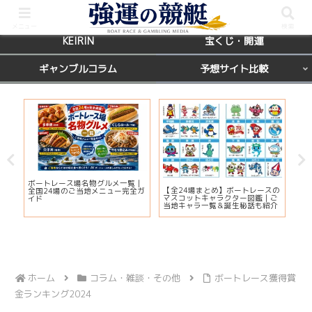
BOATRACE
レース場ガイド
メニュー
検索
KEIRIN
宝くじ・開運
ギャンブルコラム
予想サイト比較
カ
ボートレース場名物グルメ一覧｜
びわ
【全24場まとめ】ボートレースの
応
全国24場のご当地メニュー完全ガ
プ2
マスコットキャラクター図鑑｜ご
ま
イド
注
当地キャラ一覧＆誕生秘話も紹介
ホーム
コラム・雑談・その他
ボートレース獲得賞
金ランキング2024