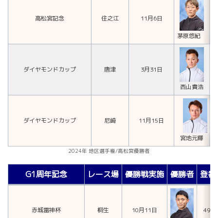
高松宮記念
住之江
11月6日
茅原悠紀
ダイヤモンドカップ
唐津
3月31日
西山貴浩
ダイヤモンドカップ
尼崎
11月15日
宮地元輝
2024年 地区選手権/高松宮優勝者
G1周年記念
レース場
優勝戦実施
優勝者
登番
赤城雷神杯
桐生
10月11日
493