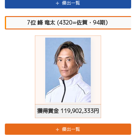
優出一覧
7位 峰 竜太 (4320=佐賀・94期）
獲得賞金
119,902,333
円
優出一覧