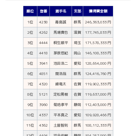
順位
登番
選手名
支部
獲得賞金額
1位
4238
毒島誠
群馬
246,363,033 円
2位
4262
馬場貴也
滋賀
177,745,833 円
3位
4444
桐生順平
埼玉
171,578,333 円
4位
4418
茅原悠紀
岡山
146,108,333 円
5位
3941
池田浩二
愛知
128,654,000 円
6位
4851
関浩哉
群馬
124,416,760 円
7位
4320
峰竜太
佐賀
119,902,333 円
8位
5121
定松勇樹
佐賀
119,637,000 円
9位
3960
菊地孝平
静岡
112,403,000 円
10位
4337
平本真之
愛知
109,928,466 円
11位
4362
土屋智則
群馬
108,112,333 円
12位
4494
河合佑樹
静岡
104,257,000 円