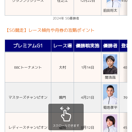
グランプリシリーズ
住之江
12月22日
450
前田将太
2024年 SG優勝者
【SG競走】レース傾向や舟券の攻略ポイント
プレミアムG1
レース場
優勝戦実施
優勝者
登番
BBCトーナメント
大村
1月14日
485
関浩哉
マスターズチャンピオン
鳴門
4月21日
396
菊地孝平
スクロールできます
レディースチャンピオン
福岡
8月12日
450