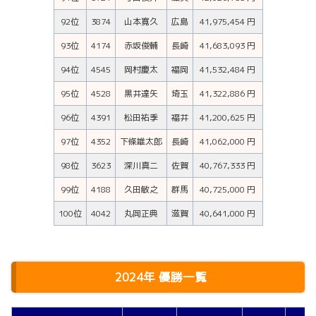
92位
3874
山本寛久
広島
41,975,454 円
93位
4174
赤坂俊輔
長崎
41,683,093 円
94位
4545
岡村慶太
福岡
41,532,484 円
95位
4528
黒井達矢
埼玉
41,322,886 円
96位
4391
松田祐季
福井
41,200,625 円
97位
4352
下條雄太郎
長崎
41,062,000 円
98位
3623
深川真二
佐賀
40,767,333 円
99位
4188
久田敏之
群馬
40,725,000 円
100位
4042
丸岡正典
滋賀
40,641,000 円
2024年 優勝一覧