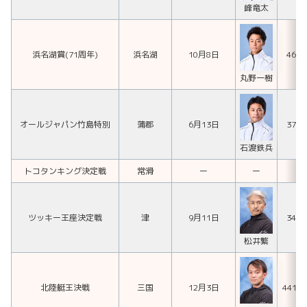
峰竜太
浜名湖賞(71周年)
浜名湖
10月8日
468
丸野一樹
オールジャパン竹島特別
蒲郡
6月13日
371
石渡鉄兵
トコタンキング決定戦
常滑
ー
ー
ツッキー王座決定戦
津
9月11日
341
松井繁
北陸艇王決戦
三国
12月3日
441