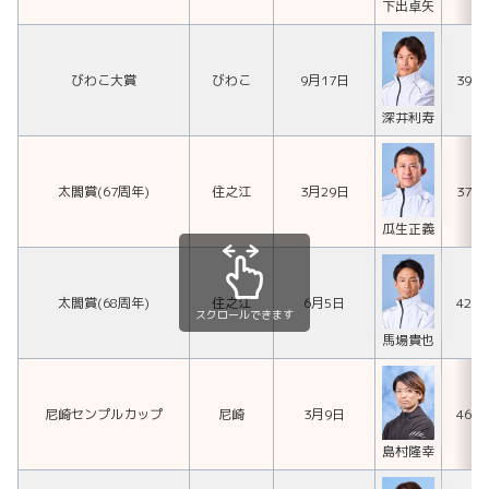
下出卓矢
びわこ大賞
びわこ
9月17日
391
深井利寿
太閤賞(67周年)
住之江
3月29日
378
瓜生正義
太閤賞(68周年)
住之江
6月5日
426
スクロールできます
馬場貴也
尼崎センプルカップ
尼崎
3月9日
468
島村隆幸