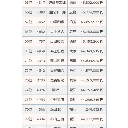
65位
4847
佐藤隆太郎
東京
45,802,666 円
66位
4398
船岡洋一郎
広島
45,714,000 円
67位
3952
中澤和志
埼玉
45,697,533 円
68位
4682
大上卓人
広島
45,180,000 円
69位
4757
山田祐也
徳島
45,153,266 円
70位
4959
井上忠政
大阪
44,840,919 円
71位
3918
深井利寿
滋賀
44,608,520 円
72位
4342
谷野錬志
静岡
44,577,000 円
73位
3780
魚谷智之
兵庫
44,360,000 円
74位
4074
柳沢一
愛知
44,357,466 円
75位
4739
中村晃朋
香川
44,286,315 円
76位
4566
塩田北斗
福岡
44,249,932 円
77位
4084
杉山正樹
愛知
44,177,000 円