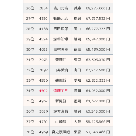
26位
3854
吉川元浩
兵庫
69,275,666 円
27位
4350
篠崎元志
福岡
67,787,532 円
28位
4166
吉田拡郎
岡山
66,277,733 円
29位
4524
深谷知博
静岡
65,747,000 円
30位
4685
島村隆幸
徳島
65,139,000 円
31位
3978
齊藤仁
東京
63,393,070 円
32位
3897
白井英治
山口
63,212,500 円
33位
4586
磯部誠
愛知
62,322,333 円
34位
4502
遠藤エミ
滋賀
61,952,000 円
35位
4932
新開航
福岡
61,672,000 円
36位
3959
坪井康晴
静岡
60,245,000 円
37位
4760
山崎郡
大阪
58,123,866 円
38位
4939
宮之原輝紀
東京
57,543,466 円