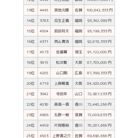
13位
4445
宮地元輝
佐賀
100,842,333 円
14位
3783
瓜生正義
福岡
93,342,999 円
15位
4504
前田将太
福岡
93,199,333 円
16位
4371
西山貴浩
福岡
92,818,333 円
17位
4573
佐藤翼
埼玉
91,122,000 円
18位
3415
松井繁
大阪
87,705,000 円
19位
4205
山口剛
広島
87,399,333 円
20位
4719
上條暢嵩
大阪
84,920,000 円
21位
3942
寺田祥
山口
72,987,533 円
22位
4030
森高一真
香川
72,440,266 円
23位
4686
丸野一樹
滋賀
72,009,833 円
24位
4459
片岡雅裕
香川
70,281,666 円
25位
4503
上野真之介
佐賀
69,690,666 円