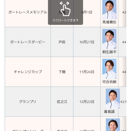
ボートレースメモリアル
丸亀
9月1日
426
スクロールできます
馬場貴也
ボートレースダービー
戸田
10月27日
444
桐生順平
チャレンジカップ
下関
11月24日
449
河合佑樹
グランプリ
住之江
12月22日
423
毒島誠