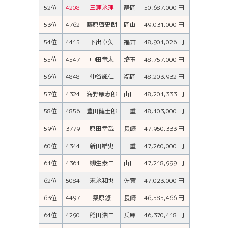
52位
4208
三浦永理
静岡
50,687,000 円
53位
4762
藤原啓史朗
岡山
49,031,000 円
54位
4415
下出卓矢
福井
48,901,026 円
55位
4547
中田竜太
埼玉
48,757,000 円
56位
4848
仲谷颯仁
福岡
48,203,932 円
57位
4324
海野康志郎
山口
48,201,333 円
58位
4856
豊田健士郎
三重
48,103,000 円
59位
3779
原田幸哉
長崎
47,950,333 円
60位
4344
新田雄史
三重
47,260,000 円
61位
4361
柳生泰二
山口
47,218,999 円
62位
5084
末永和也
佐賀
47,023,000 円
63位
4497
桑原悠
長崎
46,585,466 円
64位
4290
稲田浩二
兵庫
46,370,418 円