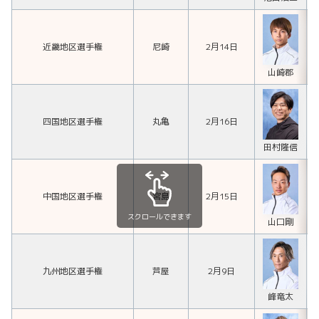
近畿地区選手権
尼崎
2月14日
山崎郡
四国地区選手権
丸亀
2月16日
田村隆信
中国地区選手権
宮島
2月15日
スクロールできます
山口剛
九州地区選手権
芦屋
2月9日
峰竜太