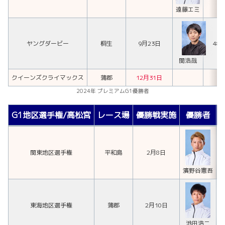
遠藤エミ
ヤングダービー
桐生
9月23日
485
関浩哉
クイーンズクライマックス
蒲郡
12月31日
2024年 プレミアムG1優勝者
G1地区選手権/高松宮
レース場
優勝戦実施
優勝者
関東地区選手権
平和島
2月8日
濱野谷憲吾
東海地区選手権
蒲郡
2月10日
池田浩二