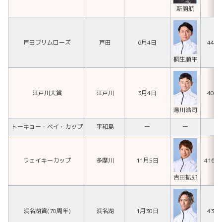
新開航
戸田プリムローズ
戸田
6月4日
444
桐生順平
江戸川大賞
江戸川
3月4日
404
湯川浩司
トーキョー・ベイ・カップ
平和島
ー
ー
ウェイキーカップ
多摩川
11月5日
416
吉田拡郎
浜名湖賞(70周年)
浜名湖
1月30日
432