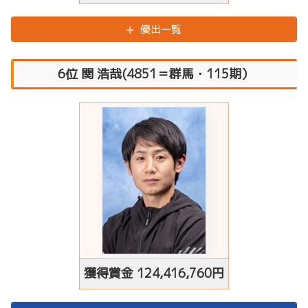
優出一覧
6位 関 浩哉(4851＝群馬・115期）
獲得賞金
124,416,760
円