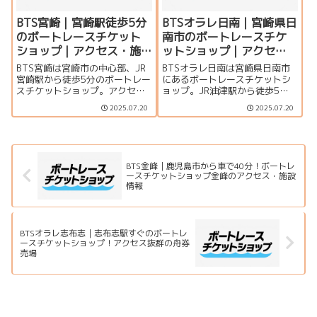
BTS宮崎｜宮崎駅徒歩5分
BTSオラレ日南｜宮崎県日
のボートレースチケット
南市のボートレースチケ
ショップ｜アクセス・施
ットショップ｜アクセ
設情報
ス・施設情報
BTS宮崎は宮崎市の中心部、JR
BTSオラレ日南は宮崎県日南市
宮崎駅から徒歩5分のボートレー
にあるボートレースチケットシ
スチケットショップ。アクセス
ョップ。JR油津駅から徒歩5分
良好で仕事帰りやお出かけつい
と電車でのアクセスも良好。ド
2025.07.20
2025.07.20
でにも立ち寄りやすい便利な立
ライブにもおすすめの施設で
地です。
す。
BTS金峰｜鹿児島市から車で40分！ボートレ
ースチケットショップ金峰のアクセス・施設
情報
BTSオラレ志布志｜志布志駅すぐのボートレ
ースチケットショップ！アクセス抜群の舟券
売場