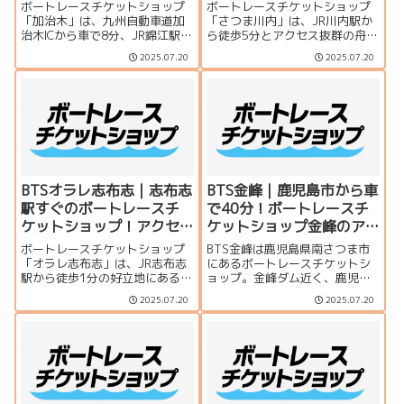
ボートレースチケットショップ
ボートレースチケットショップ
「加治木」は、九州自動車道加
「さつま川内」は、JR川内駅か
治木ICから車で8分、JR錦江駅か
ら徒歩5分とアクセス抜群の舟券
ら徒歩15分の好立地。ドライブ
売場。近隣住民や出張中のファ
2025.07.20
2025.07.20
がてら立ち寄れる、アクセス良
ンにも便利な立地で、気軽にボ
好な舟券購入スポットです。
ートレースを楽しめます。
BTSオラレ志布志｜志布志
BTS金峰｜鹿児島市から車
駅すぐのボートレースチ
で40分！ボートレースチ
ケットショップ！アクセ
ケットショップ金峰のア
ス抜群の舟券売場
クセス・施設情報
ボートレースチケットショップ
BTS金峰は鹿児島県南さつま市
「オラレ志布志」は、JR志布志
にあるボートレースチケットシ
駅から徒歩1分の好立地にある舟
ョップ。金峰ダム近く、鹿児島
券売場。ショッピングモール
市内から車で約40分の好アクセ
2025.07.20
2025.07.20
「サンポートしぶしアピア」内
ス。落ち着いた環境でレース観
で買い物ついでにも便利。初心
戦が楽しめます。
者にもおすすめのBTSです。