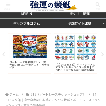
BOATRACE
レース場ガイド
メニュー
検索
KEIRIN
宝くじ・開運
ギャンブルコラム
予想サイト比較
カ
ボートレース場名物グルメ一覧｜
びわ
【全24場まとめ】ボートレースの
応
全国24場のご当地メニュー完全ガ
プ2
マスコットキャラクター図鑑｜ご
ま
イド
注
当地キャラ一覧＆誕生秘話も紹介
ホーム
BTS（ボートレースチケットショップ）
BTS天文館｜鹿児島市の中心地でアクセス抜群！ボートレースチケッ
トショップ天文館の施設情報