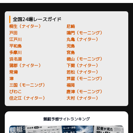
全国24場レースガイド
桐生（ナイター）
尼崎
戸田
鳴門（モーニング）
江戸川
丸亀（ナイター）
平和島
児島
多摩川
宮島
浜名湖
徳山（モーニング）
蒲郡（ナイター）
下関（ナイター）
常滑
若松（ナイター）
津
芦屋（モーニング）
三国（モーニング）
福岡
びわこ
唐津（モーニング）
住之江（ナイター）
大村（ナイター）
競艇予想サイトランキング