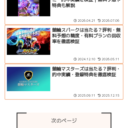
特典も解説
2026.04.21
2026.07.06
競輪スパークは当たる？評判・無
料予想の精度・有料プランの回収
率を徹底検証
2024.12.10
2026.05.11
競輪マスターズは当たる？評判・
的中実績・登録特典を徹底検証
2025.09.11
2025.12.15
次のページ