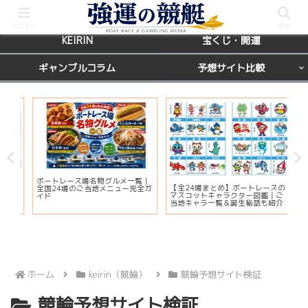
BOATRACE
レース場ガイド
メニュー
検索
KEIRIN
宝くじ・開運
ギャンブルコラム
予想サイト比較
カ
ボートレース場名物グルメ一覧｜
びわ
【全24場まとめ】ボートレースの
応
全国24場のご当地メニュー完全ガ
プ2
マスコットキャラクター図鑑｜ご
ま
イド
注
当地キャラ一覧＆誕生秘話も紹介
ホーム
keirin（競輪）
競輪予想サイト検証
競輪予想サイト検証