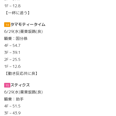
1F – 12.8
【一杯に追う】
タマモティータイム
14
6/29(水)栗東坂路(良)
騎乗：国分恭
4F – 54.7
3F – 39.1
2F – 25.5
1F – 12.6
【動き反応共に良】
スティクス
15
6/29(水)栗東坂路(良)
騎乗：助手
4F – 51.5
3F – 43.9