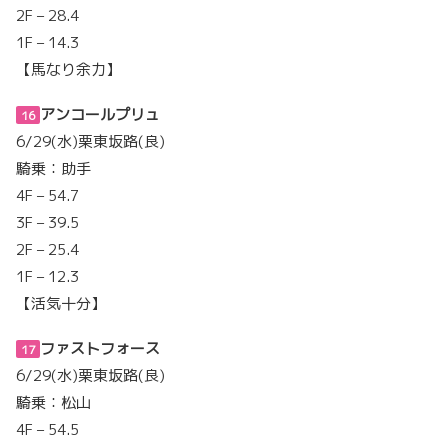
2F – 28.4
1F – 14.3
【馬なり余力】
アンコールプリュ
16
6/29(水)栗東坂路(良)
騎乗：助手
4F – 54.7
3F – 39.5
2F – 25.4
1F – 12.3
【活気十分】
ファストフォース
17
6/29(水)栗東坂路(良)
騎乗：松山
4F – 54.5