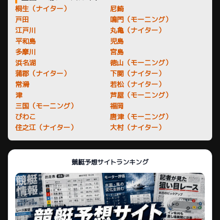
桐生（ナイター）
尼崎
戸田
鳴門（モーニング）
江戸川
丸亀（ナイター）
平和島
児島
多摩川
宮島
浜名湖
徳山（モーニング）
蒲郡（ナイター）
下関（ナイター）
常滑
若松（ナイター）
津
芦屋（モーニング）
三国（モーニング）
福岡
びわこ
唐津（モーニング）
住之江（ナイター）
大村（ナイター）
競艇予想サイトランキング