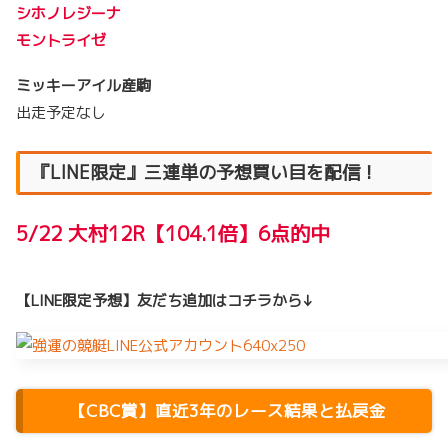
シホノレジーナ
モントライゼ
ミッキーアイル産駒
出走予定なし
『LINE限定』三連単の予想買い目を配信！
5/22 大村12R【104.1倍】6点的中
【LINE限定予想】友だち追加はコチラから↓
【CBC賞】直近3年のレース結果と払戻金