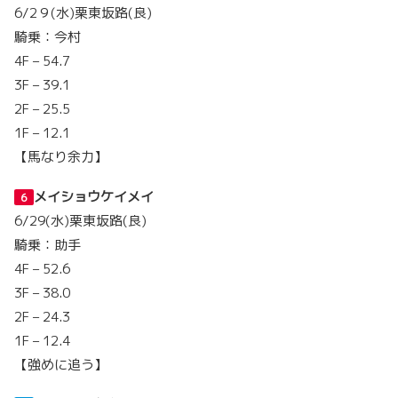
6/2９(水)栗東坂路(良)
騎乗：今村
4F – 54.7
3F – 39.1
2F – 25.5
1F – 12.1
【馬なり余力】
メイショウケイメイ
６
6/29(水)栗東坂路(良)
騎乗：助手
4F – 52.6
3F – 38.0
2F – 24.3
1F – 12.4
【強めに追う】