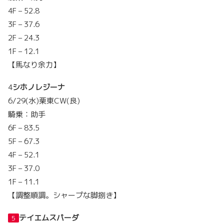
4F – 52.8
3F – 37.6
2F – 24.3
1F – 12.1
【馬なり余力】
4
シホノレジーナ
6/29(水)栗東CW(良)
騎乗：助手
6F – 83.5
5F – 67.3
4F – 52.1
3F – 37.0
1F – 11.1
【調整順調。シャープな脚捌き】
テイエムスパーダ
５