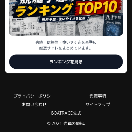
実績・信頼性・使いやすさを基準に
厳選サイトをまとめています。
ランキングを見る
プライバシーポリシー
免責事項
お問い合わせ
サイトマップ
BOATRACE公式
© 2021 強運の競艇.