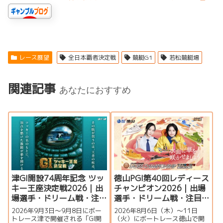
レース展望
全日本覇者決定戦
競艇G1
若松競艇場
関連記事
あなたにおすすめ
津GI開設74周年記念 ツッ
徳山PGI第40回レディース
キー王座決定戦2026｜出
チャンピオン2026｜出場
場選手・ドリーム戦・注
選手・ドリーム戦・注目
目モーター・イベント情
モーター・イベント情報
2026年9月3日〜9月8日にボー
2026年8月6日（木）～11日
報まとめ
まとめ
トレース津で開催される「GI開
（火）にボートレース徳山で開