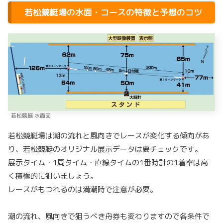
若松競艇場の水面・コースの特徴と予想のコツ
若松競艇 水面図
若松競艇場は潮の流れと風向きでレースが変化する傾向があ
り、若松競艇のオリジナル展示データは要チェックです。
展示タイム・1周タイム・直線タイムの1番時計の1着率は高
く積極的に狙いましょう。
レースがもつれるのは満潮時で注意が必要。
潮の流れ、風向きで狙うべき舟券も変わりますので各条件で