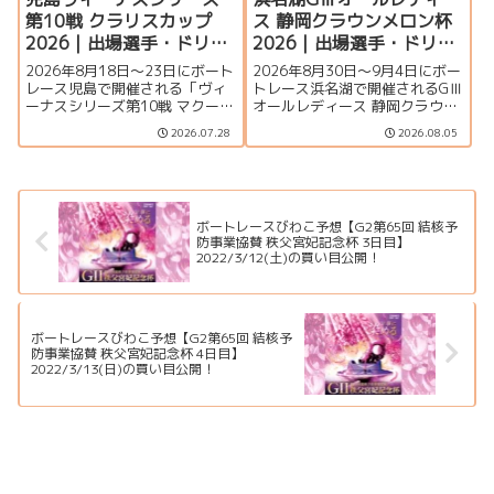
第10戦 クラリスカップ
ス 静岡クラウンメロン杯
2026｜出場選手・ドリー
2026｜出場選手・ドリー
ム戦・注目モーター・イ
ム戦・注目モーター・イ
2026年8月18日～23日にボート
2026年8月30日～9月4日にボー
ベント情報まとめ
ベント情報まとめ
レース児島で開催される「ヴィ
トレース浜名湖で開催されるGⅢ
ーナスシリーズ第10戦 マクール
オールレディース 静岡クラウン
杯争奪第16回クラリスカップ」
メロン杯の特集ページです。出
2026.07.28
2026.08.05
の特集ページです。出場選手一
場選手一覧、シリーズ展望、ド
覧、シリーズ展望、ドリーム
リーム戦、注目モーター、水面
戦、注目モーター、イベント情
特徴、舟券攻略、アクセス情報
報まで詳しく紹介します。
を詳しく紹介します。
ボートレースびわこ予想【G2第65回 結核予
防事業協賛 秩父宮妃記念杯 3日目】
2022/3/12(土)の買い目公開！
ボートレースびわこ予想【G2第65回 結核予
防事業協賛 秩父宮妃記念杯 4日目】
2022/3/13(日)の買い目公開！