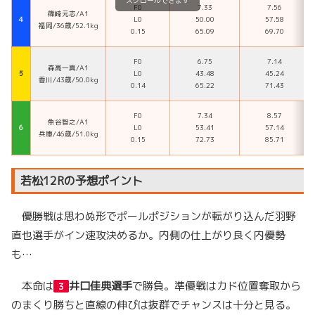
F0
7.33
7.56
篠崎元志/A1
４
L0
50.00
57.58
福岡/36歳/52.1kg
0.15
65.09
69.70
F0
6.75
7.14
森高一真/A1
５
L0
43.48
45.24
香川/43歳/50.0kg
0.14
65.22
71.43
F0
7.34
8.57
魚谷智之/A1
６
L0
53.41
57.14
兵庫/46歳/51.0kg
0.15
72.73
85.71
若松12Rの予想ポイント
優勝戦は思わぬ形でポールポジションが転がり込んだ羽野
直也選手がイン速攻決めるか。内側の仕上がり良く内優勢
も…
本命は
井口佳典選手
で勝負。準優戦はカド位置奪取から
３
のまくり勝ちと直線の伸びは抜群でチャンスは十分と見る。