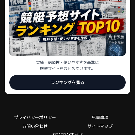
実績・信頼性・使いやすさを基準に
厳選サイトをまとめています。
ランキングを見る
プライバシーポリシー
免責事項
お問い合わせ
サイトマップ
BOATRACE公式