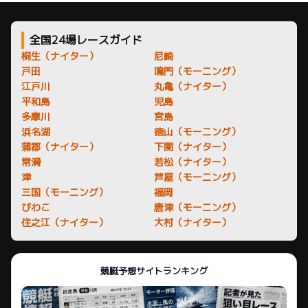
全国24場レースガイド
桐生（ナイター）
尼崎
戸田
鳴門（モーニング）
江戸川
丸亀（ナイター）
平和島
児島
多摩川
宮島
浜名湖
徳山（モーニング）
蒲郡（ナイター）
下関（ナイター）
常滑
若松（ナイター）
津
芦屋（モーニング）
三国（モーニング）
福岡
びわこ
唐津（モーニング）
住之江（ナイター）
大村（ナイター）
競艇予想サイトランキング