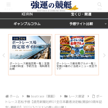
BOATRACE
レース場ガイド
メニュー
検索
KEIRIN
宝くじ・開運
ギャンブルコラム
予想サイト比較
カ
ボートレース場指定席一覧｜全国
ボートレース場名物グルメ一覧｜
【
応
24場の料金・予約方法・有料席を
全国24場のご当地メニュー完全ガ
マ
ま
比較
イド
当
ホーム
boatrace（競艇）
レース展望
ボー
トレース若松予想【読売新聞社杯G1全日本覇者決定戦(開設69周年記
念) 最終日】2022/3/12(土)の買い目公開！