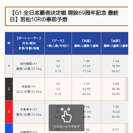
【G1 全日本覇者決定戦 開設69周年記念 最終
日】若松10Rの事前予想
【ボートレーサー】
【データ】
【全国】
【当地】
枠
氏名/級別
F数/L数/平均ST
勝率/2連率/3連率
勝率/2連率/3連率
支部/年齢/体重
F0
7.44
7.44
田村隆信/A1
１
L0
57.69
38.89
徳島/43歳/53.5kg
0.15
71.54
66.67
F0
7.33
5.88
寺田祥/A1
２
L0
52.89
36.36
山口/43歳/52.0kg
0.15
66.94
54.55
F0
7.04
7.80
中島孝平/A1
３
L0
41.94
70.00
福井/42歳/52.0kg
0.13
60.48
90.00
スクロールできます
F0
7.06
6.57
石橋道友/A1