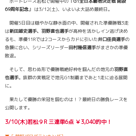
ボートレース若松で開催中の『
G1全日本覇者決定戦 開設
69周年記念
』 は3/12(土)、いよいよ大詰め最終日。
開催5日目は穏やかな静水面の中、開催された準優勝戦3走
は
新田雄史選手、羽野直也選手
が高枠を活かしイン逃げ決め
るも、準優11Rでは2コースからカドに引いた
井口佳典選手
の
急襲に合い、シリーズリーダー
田村隆信選手
がまさかの準優
敗退。
そして、思わぬ形で優勝戦絶好枠を掴んだの地元の
羽野直
也選手
。抜群の実戦足で地元G1制覇まであと1走に迫る展開
に。
果たして優勝の栄冠を掴むのは！？最終日の勝負レースを
公開します。
3/10(木)若松９R 三連単6点 ￥3,040的中！