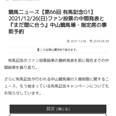
競馬ニュース【第66回 有馬記念G1】
2021/12/26(日)ファン投票の中間発表と
『まだ間に合う』中山競馬場・指定席の事
前予約
2021.12.08
2025.06.30
この記事は
約3分
で読めます。
有馬記念のファン投票結果の最終発表を前に現在までの中
間結果を振り返り。
さらに有馬記念が行われる中山競馬場の入場制限に関するニ
ュース、もう始まっている有馬記念キャンペーンについても
お知らせしています。
目次