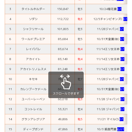
3
タイトルホルダー
150,847
牡3
10/24菊花賞
G1
4
ソダシ
112,722
牝3
12/5チャンピオンズC
G1
5
シャフリヤール
101,805
牡3
11/28ジャパンC
G1
6
ワールドプレミア
85,684
牡5
10/31天皇賞(秋)
G1
7
レイパパレ
83,674
牝4
11/14エリ女王杯
G1
8
アカイイト
83,149
牝4
11/14エリ女王杯
G1
9
アカイトリノムスメ
81,248
牝3
11/14エリ女王杯
G1
10
キセキ
70,385
牡7
11/28ジャパンC
G1
11
カレンブーケドール
60,266
牝5
10/31天皇賞(秋)
G1
スクロールできます
12
ユーバーレーベン
60,018
牝3
11/28 ジャパンC
G1
13
コントレイル
53,321
牡4
11/28 ジャパンC
G1
14
グランアレグリア
49,806
牝5
11/21 マイルCS
G1
15
ディープボンド
47,866
牡4
10/3 凱旋門賞
仏G1