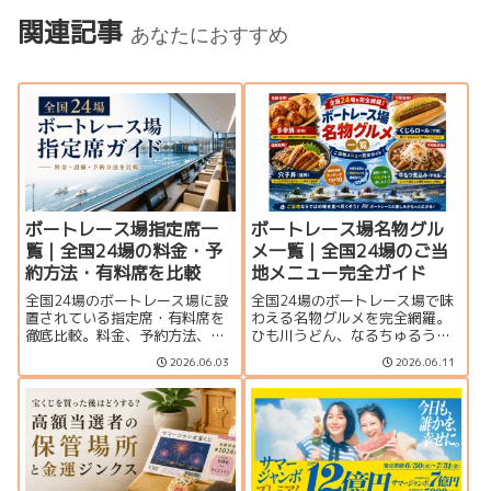
関連記事
あなたにおすすめ
ボートレース場指定席一
ボートレース場名物グル
覧｜全国24場の料金・予
メ一覧｜全国24場のご当
約方法・有料席を比較
地メニュー完全ガイド
全国24場のボートレース場に設
全国24場のボートレース場で味
置されている指定席・有料席を
わえる名物グルメを完全網羅。
徹底比較。料金、予約方法、個
ひも川うどん、なるちゅるうど
室・グループ席の有無、サービ
ん、多幸焼、くじらロールな
2026.06.03
2026.06.11
ス内容を一覧で紹介します。豪
ど、ご当地メニューや編集部お
華なVIPルームから格安指定席ま
すすめランキングを紹介しま
で、観戦スタイルに合った座席
す。
選びに役立つ完全ガイドです。