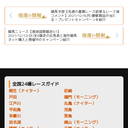
ントを分かりやすく解説しま
す。
競馬予想【先週の重賞レース結果＆レース後
コメント】2021/12/6(月)豪華賞品が当た
る！プレゼントキャンペーンを紹介
競馬ニュース【香港国際競走G1】
2021/12/12(日)全4競走の出馬表と海外競馬
ネット購入と開催中のキャンペーン紹介
全国24場レースガイド
桐生（ナイター）
尼崎
戸田
鳴門（モーニング）
江戸川
丸亀（ナイター）
平和島
児島
多摩川
宮島
浜名湖
徳山（モーニング）