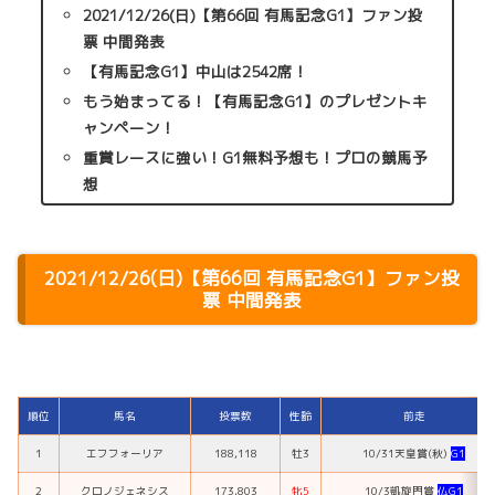
2021/12/26(日)【第66回 有馬記念G1】ファン投
票 中間発表
【有馬記念G1】中山は2542席！
もう始まってる！【有馬記念G1】のプレゼントキ
ャンペーン！
重賞レースに強い！G1無料予想も！プロの競馬予
想
2021/12/26(日)【第66回 有馬記念G1】ファン投
票 中間発表
順位
馬名
投票数
性齢
前走
1
エフフォーリア
188,118
牡3
10/31天皇賞(秋)
G1
2
クロノジェネシス
173,803
牝5
10/3凱旋門賞
仏G1