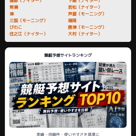
蒲郡（ナイター）
下関（ナイター）
常滑
若松（ナイター）
津
芦屋（モーニング）
三国（モーニング）
福岡
びわこ
唐津（モーニング）
住之江（ナイター）
大村（ナイター）
競艇予想サイトランキング
実績・信頼性・使いやすさを基準に