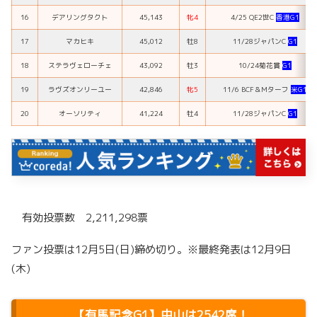
16
デアリングタクト
45,143
牝4
4/25 QE2世C
香港G1
17
マカヒキ
45,012
牡8
11/28ジャパンC
G1
18
ステラヴェローチェ
43,092
牡3
10/24菊花賞
G1
19
ラヴズオンリーユー
42,846
牝5
11/6 BCF＆Mターフ
米G1
20
オーソリティ
41,224
牡4
11/28ジャパンC
G1
有効投票数 2,211,298票
ファン投票は12月5日(日)締め切り。※最終発表は12月9日
(木)
【有馬記念G1】中山は2542席！