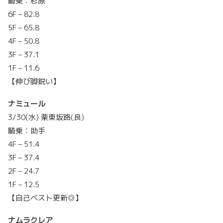
騎乗：杉原
6F – 82.8
5F – 65.8
4F – 50.8
3F – 37.1
1F – 11.6
【伸び脚鋭い】
ナミュール
3/30(水) 栗東坂路(良)
騎乗：助手
4F – 51.4
3F – 37.4
2F – 24.7
1F – 12.5
【自己ベスト更新◎】
ナムラクレア