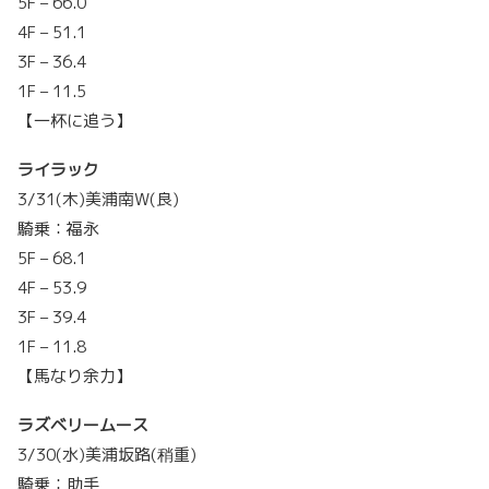
5F – 66.0
4F – 51.1
3F – 36.4
1F – 11.5
【一杯に追う】
ライラック
3/31(木)美浦南W(良)
騎乗：福永
5F – 68.1
4F – 53.9
3F – 39.4
1F – 11.8
【馬なり余力】
ラズベリームース
3/30(水)美浦坂路(稍重)
騎乗：助手