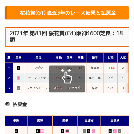
桜花賞(G1) 直近3年のレース結果と払戻金
2021年 第81回 桜花賞(G1)阪神1600芝良：18
頭
着
馬番
馬名
性齢
体重
重量
騎手
T/差
人気
1
４
ソダシ
牝3
472
55
吉田隼
1.31.6
2
2
18
サトノレイナス
牝3
474
55
ルメール
クビ
1
スクロールできます
3
２
ファインルージュ
牝3
488
55
福永
1/2
8
フ
払戻金
単勝
馬連
馬単
三連複
三連単
４
４
–
18
４
–
18
２
–
４
–
18
４
–
18
–
２