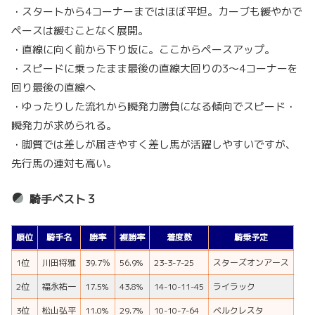
・スタートから4コーナーまではほぼ平坦。カーブも緩やかで
ペースは緩むことなく展開。
・直線に向く前から下り坂に。ここからペースアップ。
・スピードに乗ったまま最後の直線大回りの3～4コーナーを
回り最後の直線へ
・ゆったりした流れから瞬発力勝負になる傾向でスピード・
瞬発力が求められる。
・脚質では差しが届きやすく差し馬が活躍しやすいですが、
先行馬の連対も高い。
騎手ベスト３
順位
騎手名
勝率
複勝率
着度数
騎乗予定
1位
川田将雅
39.7％
56.9%
23-3-7-25
スターズオンアース
2位
福永祐一
17.5%
43.8%
14-10-11-45
ライラック
3位
松山弘平
11.0%
29.7%
10-10-7-64
ベルクレスタ