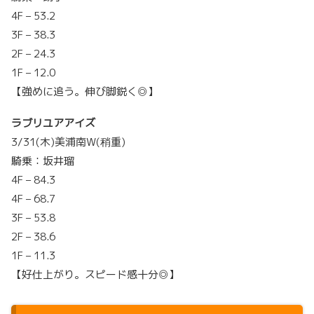
4F – 53.2
3F – 38.3
2F – 24.3
1F – 12.0
【強めに追う。伸び脚鋭く◎】
ラブリユアアイズ
3/31(木)美浦南W(稍重)
騎乗：坂井瑠
4F – 84.3
4F – 68.7
3F – 53.8
2F – 38.6
1F – 11.3
【好仕上がり。スピード感十分◎】