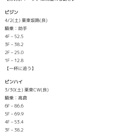
ビジン
4/2(土) 栗東坂路(良)
騎乗：助手
4F – 52.5
3F – 38.2
2F – 25.0
1F – 12.8
【一杯に追う】
ピンハイ
3/30(土) 栗東CW(良)
騎乗：高倉
6F – 86.6
5F – 69.9
4F – 53.4
3F – 38.2