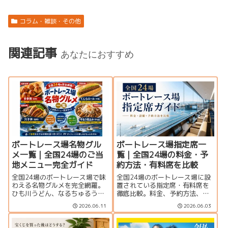
コラム・雑談・その他
関連記事
あなたにおすすめ
ボートレース場名物グル
ボートレース場指定席一
メ一覧｜全国24場のご当
覧｜全国24場の料金・予
地メニュー完全ガイド
約方法・有料席を比較
全国24場のボートレース場で味
全国24場のボートレース場に設
わえる名物グルメを完全網羅。
置されている指定席・有料席を
ひも川うどん、なるちゅるうど
徹底比較。料金、予約方法、個
ん、多幸焼、くじらロールな
室・グループ席の有無、サービ
2026.06.11
2026.06.03
ど、ご当地メニューや編集部お
ス内容を一覧で紹介します。豪
すすめランキングを紹介しま
華なVIPルームから格安指定席ま
す。
で、観戦スタイルに合った座席