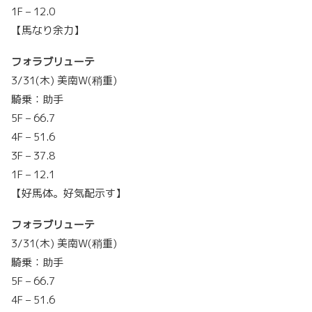
1F – 12.0
【馬なり余力】
フォラブリューテ
3/31(木) 美南W(稍重)
騎乗：助手
5F – 66.7
4F – 51.6
3F – 37.8
1F – 12.1
【好馬体。好気配示す】
フォラブリューテ
3/31(木) 美南W(稍重)
騎乗：助手
5F – 66.7
4F – 51.6