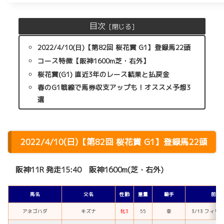
目次
2022/4/10(日)【第82回 桜花賞 G1】登録馬22頭
コース特徴【阪神1600m芝・右外】
桜花賞(G1) 直近3年のレース結果と払戻金
春のG1戦線で馬券収支アップも！オススメ予想3
選
2022/4/10(日)【第82回 桜花賞 G1】登録馬22頭
阪神11R 発走15:40 阪神1600m(芝・右外)
馬名
父名
性齢
重量
騎手
前走
アネゴハダ
キズナ
牝3
55
幸
3/13 フィリ