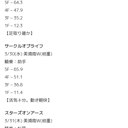
5F – 64.3
4F – 47.9
3F – 35.2
1F – 12.3
【足取り確か】
サークルオブライフ
3/30(水) 美浦南W(稍重)
騎乗：助手
5F – 65.9
4F – 51.1
3F – 36.8
1F – 11.4
【活気十分。動き軽快】
スターズオンアース
3/31(木) 美浦南W(稍重)