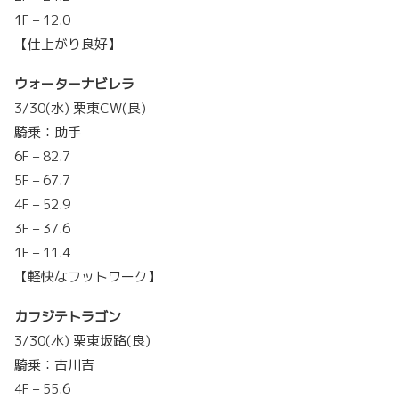
1F – 12.0
【仕上がり良好】
ウォーターナビレラ
3/30(水) 栗東CW(良)
騎乗：助手
6F – 82.7
5F – 67.7
4F – 52.9
3F – 37.6
1F – 11.4
【軽快なフットワーク】
カフジテトラゴン
3/30(水) 栗東坂路(良)
騎乗：古川吉
4F – 55.6