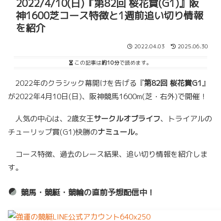
2022/4/10(日)『第82回 桜花賞(G1)』阪
神1600芝コース特徴と1週前追い切り情報
を紹介
2022.04.03
2025.06.30
この記事は
約10分
で読めます。
2022年のクラシック幕開けを告げる『
第82回 桜花賞G1
』
が2022年4月10日(日)、阪神競馬1600m(芝・右外)で開催！
人気の中心は、2歳女王
サークルオブライフ
、トライアルの
チューリップ賞(G1)快勝の
ナミュール
。
コース特徴、過去のレース結果、追い切り情報を紹介しま
す。
競馬・競艇・競輪の直前予想配信中！