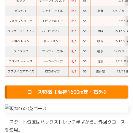
ビジン
ディープインパクト
牝3
55
2/5 3歳
ピンハイ
ミッキーアイル
牝3
55
高倉
3/5 チューリ
フォラブリューテ
エピファネイア
牝3
55
1/15 紅梅
プレサージュリフト
ハービンジャー
牝3
55
戸崎
2/12 クイー
ベルクレスタ
ドゥラメンテ
牝3
55
松山
2/12 クイー
ライラック
オルフェーヴル
牝3
55
福永
1/10 フェア
ラズベリームース
ルーラーシップ
牝3
55
池添
3/13 アネ
ラブリイユアアイズ
ロゴタイプ
牝3
55
坂井瑠
12/12 阪神
コース特徴【阪神1600m芝・右外】
・スタート位置はバックストレッチ半ばから。外回りコース
を使用。