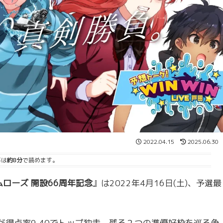
2022.04.15
2025.06.30
事は
約8分
で読めます。
ムローズ 開設66周年記念
』は2022年4月16日(土)、予選最
得点率9.40でトップ独走。残る２つの準優好枠を巡る争