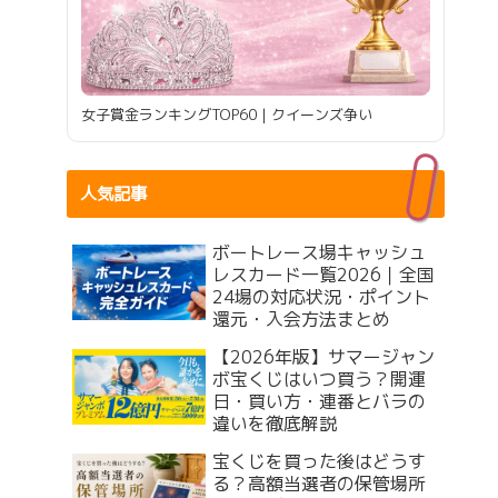
女子賞金ランキングTOP60｜クイーンズ争い
人気記事
ボートレース場キャッシュ
レスカード一覧2026｜全国
24場の対応状況・ポイント
還元・入会方法まとめ
【2026年版】サマージャン
ボ宝くじはいつ買う？開運
日・買い方・連番とバラの
違いを徹底解説
宝くじを買った後はどうす
る？高額当選者の保管場所