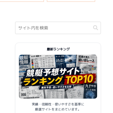
報まとめ
最新ランキング
実績・信頼性・使いやすさを基準に
厳選サイトをまとめています。