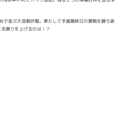
点台で並ぶ大混戦状態。果たして予選最終日の激戦を勝ち抜
に名乗りを上げるのは！？