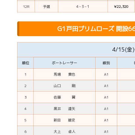
12R
予選
４
–
３
–
１
¥22,320
G1戸田プリムローズ 開設6
4/15(
順位
ボートレーサー
級別
1
馬場 貴也
A1
2
山口 剛
A1
3
佐藤 翼
A1
4
黒井 達矢
A1
5
新田 雄史
A1
6
大上 卓人
A1