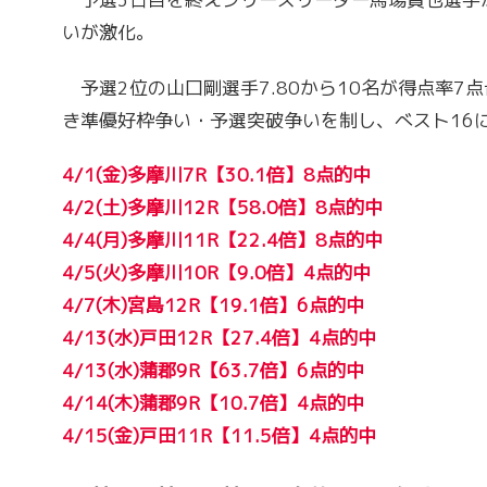
いが激化。
予選2位の山口剛選手7.80から10名が得点率7
き準優好枠争い・予選突破争いを制し、べスト16
4/1(金)多摩川7R【30.1倍】8点的中
4/2(土)多摩川12R【58.0倍】8点的中
4/4(月)多摩川11R【22.4倍】8点的中
4/5(火)多摩川10R【9.0倍】4点的中
4/7(木)宮島12R【19.1倍】6点的中
4/13(水)戸田12R【27.4倍】4点的中
4/13(水)蒲郡9R【63.7倍】6点的中
4/14(木)蒲郡9R【10.7倍】4点的中
4/15(金)戸田11R【11.5倍】4点的中