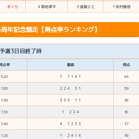
まくり
４
菊地孝平
３
遠藤エミ
１
田村隆信
6周年記念競走
【得点率ランキング】
金)予選3日目終了時
得点率
着順
得点
9.20
１ １１４１
46
7.80
２２４ ３１
39
7.60
３３５ １１
38
7.50
１ ２２４
30
7.40
４ １２３３
37
7.20
１ ２４１４
36