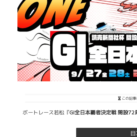
この記事
ボートレース若松『
GI全日本覇者決定戦 開設7
目