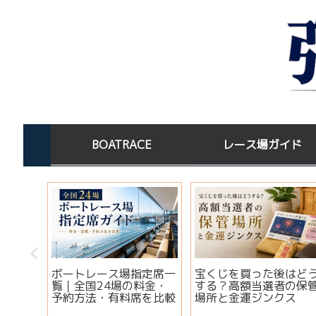
BOATRACE
レース場ガイド
この水
ボートレース場指定席一
宝くじを買った後はど
淡水×
覧｜全国24場の料金・
する？高額当選者の保
コツ
予約方法・有料席を比較
場所と金運ジンクス