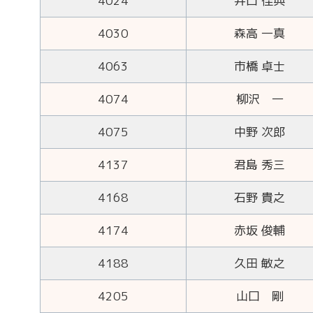
4024
井口 佳典
4030
森高 一真
4063
市橋 卓士
4074
柳沢 一
4075
中野 次郎
4137
君島 秀三
4168
石野 貴之
4174
赤坂 俊輔
4188
久田 敏之
4205
山口 剛