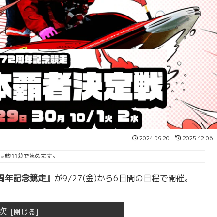
2024.09.20
2025.12.06
は
約11分
で読めます。
2周年記念競走
』が9/27(金)から6日間の日程で開催。
次