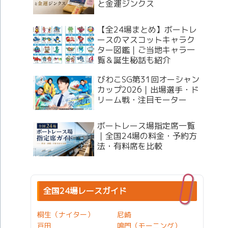
と金運ジンクス
【全24場まとめ】ボートレ
ースのマスコットキャラク
ター図鑑｜ご当地キャラ一
覧＆誕生秘話も紹介
びわこSG第31回オーシャン
カップ2026｜出場選手・ド
リーム戦・注目モーター
ボートレース場指定席一覧
｜全国24場の料金・予約方
法・有料席を比較
全国24場レースガイド
桐生（ナイター）
尼崎
戸田
鳴門（モーニング）