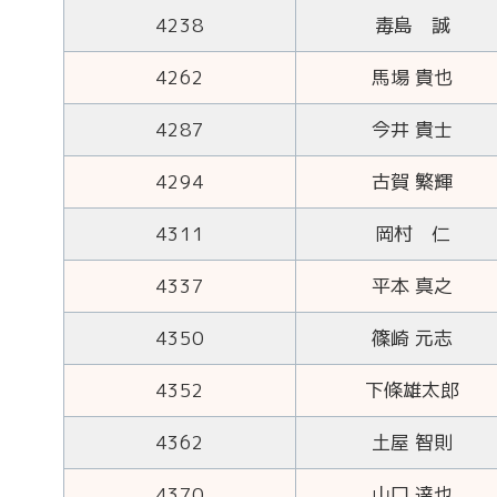
4238
毒島 誠
4262
馬場 貴也
4287
今井 貴士
4294
古賀 繁輝
4311
岡村 仁
4337
平本 真之
4350
篠崎 元志
4352
下條雄太郎
4362
土屋 智則
4370
山口 達也