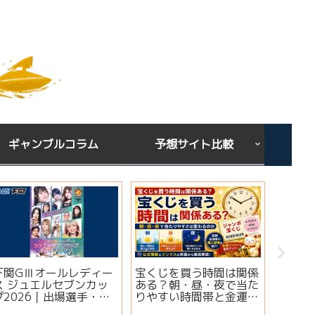
ギャンブルコラム
予想サイト比較
下関GⅢオールレディー
宝くじを買う時間は関係
シンガ
ス ジュエルセブンカッ
ある？朝・昼・夜で当た
ミ・評
プ2026｜出場選手・注
りやすい時間帯と金運ジ
想は当
目モーター・イベント情
ンクスを解説
実績・