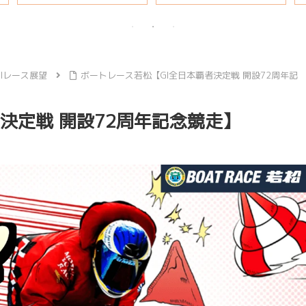
説
GIレース展望
ボートレース若松【GI全日本覇者決定戦 開設72周年記
決定戦 開設72周年記念競走】