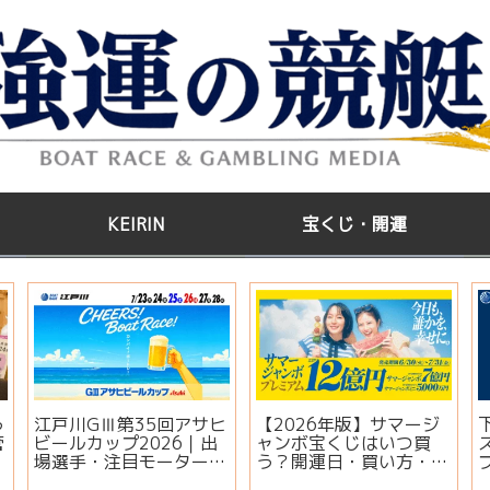
KEIRIN
宝くじ・開運
う
江戸川GⅢ第35回アサヒ
【2026年版】サマージ
管
ビールカップ2026｜出
ャンボ宝くじはいつ買
場選手・注目モーター・
う？開運日・買い方・連
イベント情報まとめ
番とバラの違いを徹底解