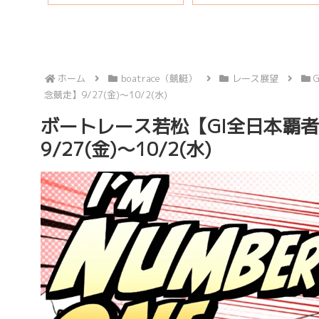
ホーム
boatrace（競艇）
レース展望
念競走】9/27(金)～10/2(水)
ボートレース若松【GI全日本覇者
9/27(金)～10/2(水)