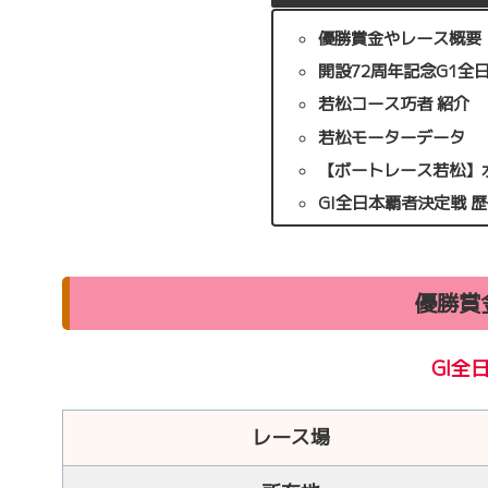
優勝賞金やレース概要
開設72周年記念G1全
若松コース巧者 紹介
若松モーターデータ
【ボートレース若松】
GI全日本覇者決定戦 
優勝賞
GI全
レース場