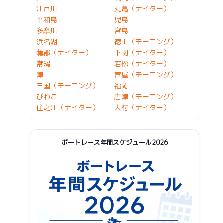
江戸川
丸亀（ナイター）
平和島
児島
多摩川
宮島
浜名湖
徳山（モーニング）
蒲郡（ナイター）
下関（ナイター）
常滑
若松（ナイター）
津
芦屋（モーニング）
三国（モーニング）
福岡
びわこ
唐津（モーニング）
住之江（ナイター）
大村（ナイター）
ボートレース年間スケジュール2026