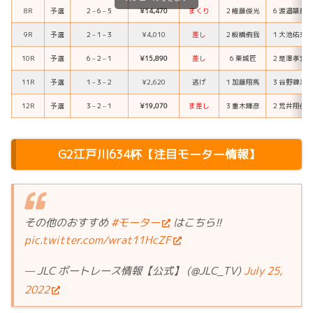
8R
予選
２
–
６
–
５
¥14,470
まくり
２
権藤俊光
６
渡邉雄朗
9R
予選
２
–
１
–
３
¥4,010
差し
２
板橋侑我
１
大池佑来
10R
予選
６
–
２
–
１
¥15,890
差し
６
栗城匠
２
是澤孝宏
11R
予選
１
–
３
–
２
¥2,620
逃げ
１
加藤翔馬
３
谷野錬志
12R
予選
３
–
２
–
１
¥19,070
ま差し
３
重木輝彦
２
荒井翔伍
G2江戸川634杯【注目モーター情報】
その他のおすすめ
#モーター
はこちら!!
pic.twitter.com/wrat11HcZF
— JLC ボートレース情報【公式】 (@JLC_TV)
July 25,
2022