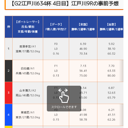
【G2江戸川634杯 4日目】江戸川9Rの事前予想
【ボートレーサー】
【データ】
【全国】
【当地】
枠
氏名/級別
F数/L数/平均ST
勝率/2連率/3連率
勝率/2連率/3連率
支部/年齢/体重
F0
6.59
5.92
是澤孝宏/A1
１
L0
46.90
38.10
滋賀/37歳/52.0kg
0.16
70.34
60.32
F1
7.13
7.70
白石健/A1
２
L0
56.41
63.33
兵庫/45歳/52.0kg
0.13
75.00
80.00
F1
6.54
6.87
山本寛久/A2
３
L0
45.71
52.63
岡山/46歳/52.0kg
0.15
65.00
65.79
スクロールできます
F0
6.08
6.21
栗城匠/A1
４
L0
41.98
41.51
東京/27歳/52.0kg
0.15
58.78
62.26