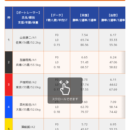
【ボートレーサー】
【データ】
【全国】
【当地】
枠
氏名/級別
F数/L数/平均ST
勝率/2連率/3連率
勝率/2連率/3連率
支部/年齢/体重
F0
7.54
6.17
山田康二/A1
１
L0
65.74
33.33
佐賀/34歳/52.2kg
0.15
80.56
55.56
F0
6.65
6.24
加藤翔馬/A1
２
L0
51.43
47.06
兵庫/25歳/53.5kg
0.18
68.57
58.82
F0
5.73
6.11
戸塚邦好/A2
３
L0
37.74
44.62
東京/33歳/52.0kg
0.17
57.55
67.69
スクロールできます
F1
7.60
7.09
西村拓也/A1
４
L0
62.70
58.14
大阪/35歳/52.0kg
0.18
79.37
74.42
F0
5.72
6.95
濱崎誠/A2
５
L0
41.67
53.15