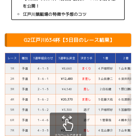
を公開！
江戸川競艇場の特徴や予想のコツ
G2江戸川634杯【3日目のレース結果】
レース
種別
3連単組合わせ
3連単払戻金
決まり手
１着
２着
1R
予選
４
–
１
–
５
¥8,660
まくり
４
戸塚邦好
１
山本寛久
2R
予選
３
–
６
–
１
¥12,480
ま差し
３
山田康二
６
深井利寿
3R
予選
２
–
１
–
５
¥4,540
差し
２
白石健
１
野口勝弘
4R
予選
５
–
６
–
２
¥20,370
ま差し
５
佐藤大佑
６
石渡鉄兵
5R
予選
１
–
５
–
２
¥3,300
逃げ
１
戸塚邦好
５
加藤翔馬
6R
予選
１
–
４
–
６
¥7,240
逃げ
１
菅章哉
４
橋本久和
7R
予選
４
–
３
–
５
¥20,880
差し
４
北山康介
３
山本寛久
スクロールできます