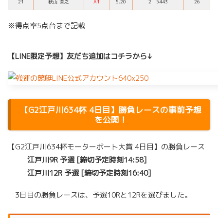
21
秋山 直之
A1
5.20
2 5443
26
※得点率5点台まで記載
【LINE限定予想】友だち追加はコチラから↓
【G2江戸川634杯 4日目】勝負レースの事前予想
を公開！
【G2江戸川634杯モーターボート大賞 4日目】の勝負レース
江戸川9R 予選 [締切予定時刻14:58]
江戸川12R 予選 [締切予定時刻16:40]
3日目の勝負レースは、予選10Rと12Rを選びました。