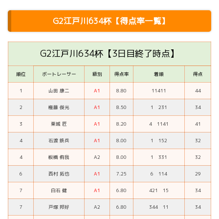
G2江戸川634杯【得点率一覧】
G2江戸川634杯【3日目終了時点】
順位
ボートレーサー
級別
得点率
着順
得点
1
山田 康二
A1
8.80
11411
44
2
権藤 俊光
A1
8.50
1 231
34
3
栗城 匠
A1
8.20
4 1141
41
4
石渡 鉄兵
A1
8.00
1 152
32
4
板橋 侑我
A2
8.00
1 331
32
6
西村 拓也
A1
7.25
6 114
29
7
白石 健
A1
6.80
421 15
34
7
戸塚 邦好
A2
6.80
344 11
34