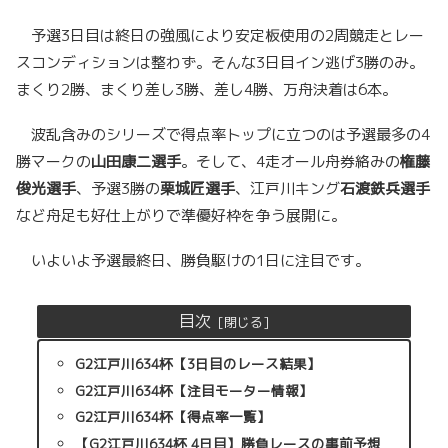
予選3日目は終日の強風により安定板使用の2周競走とレー
スコンディションは整わず。そんな3日目イン逃げ3勝のみ。
まくり2勝、まくり差し3勝、差し4勝、万舟決着は6本。
波乱含みのシリーズで得点率トップに立つのは予選最多の4
勝マークの
山田康二選手
。そして、4走オール舟券絡みの
権藤
俊光選手
、予選3勝の
栗城匠選手
、江戸川キング
石渡鉄兵選手
など舟足も好仕上がりで準優好枠を争う展開に。
いよいよ予選最終日、勝負駆けの1日に注目です。
目次
G2江戸川634杯【3日目のレース結果】
G2江戸川634杯【注目モーター情報】
G2江戸川634杯【得点率一覧】
【G2江戸川634杯 4日目】勝負レースの事前予想