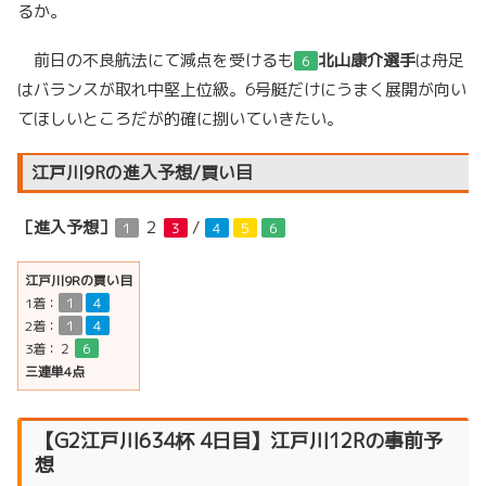
るか。
前日の不良航法にて減点を受けるも
北山康介選手
は舟足
６
はバランスが取れ中堅上位級。6号艇だけにうまく展開が向い
てほしいところだが的確に捌いていきたい。
江戸川9Rの進入予想/買い目
［進入予想］
２
/
１
３
４
５
６
江戸川9Rの買い目
1着：
１
４
2着：
１
４
3着：
２
６
三連単4点
【G2江戸川634杯 4日目】江戸川12Rの事前予
想