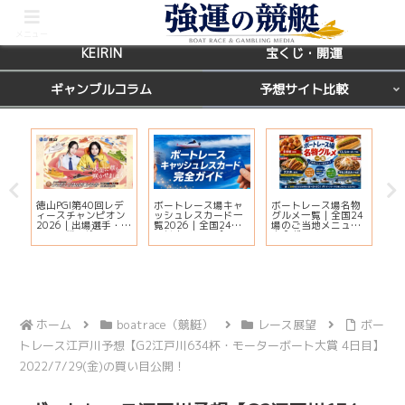
BOATRACE
レース場ガイド
メニュー
KEIRIN
宝くじ・開運
ギャンブルコラム
予想サイト比較
徳山PGI第40回レデ
ボートレース場キャ
ボートレース場名物
【
ィースチャンピオン
ッシュレスカード一
グルメ一覧｜全国24
天
ー
2026｜出場選手・ド
覧2026｜全国24場
場のご当地メニュー
運
ッ
リーム戦・注目モー
の対応状況・ポイン
完全ガイド
鑑
ター・イベント情報
ト還元・入会方法ま
覧
まとめ
とめ
ホーム
boatrace（競艇）
レース展望
ボー
トレース江戸川予想【G2江戸川634杯・モーターボート大賞 4日目】
2022/7/29(金)の買い目公開！