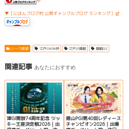
▼［にほんブログ村 公営ギャンブルブログ ランキング］
レース展望
江戸川634杯
江戸川競艇
競艇G2
関連記事
あなたにおすすめ
津GI開設74周年記念 ツッ
徳山PGI第40回レディース
キー王座決定戦2026｜出
チャンピオン2026｜出場