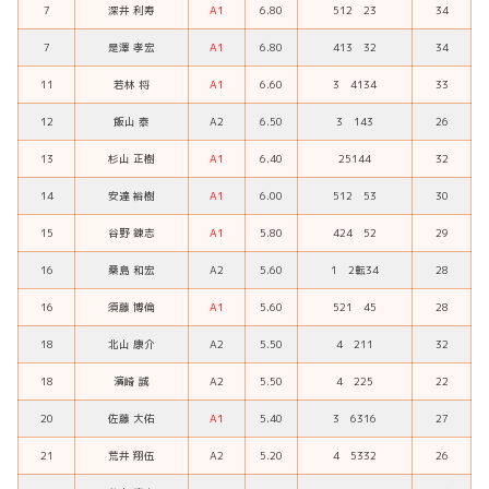
7
深井 利寿
A1
6.80
512 23
34
7
是澤 孝宏
A1
6.80
413 32
34
11
若林 将
A1
6.60
3 4134
33
12
飯山 泰
A2
6.50
3 143
26
13
杉山 正樹
A1
6.40
25144
32
14
安達 裕樹
A1
6.00
512 53
30
15
谷野 錬志
A1
5.80
424 52
29
16
桑島 和宏
A2
5.60
1 2転34
28
16
須藤 博倫
A1
5.60
521 45
28
18
北山 康介
A2
5.50
4 211
32
18
濱崎 誠
A2
5.50
4 225
22
20
佐藤 大佑
A1
5.40
3 6316
27
21
荒井 翔伍
A2
5.20
4 5332
26