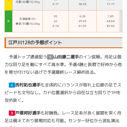
大阪/42歳/52.0kg
0.17
58.33
71.17
F0
6.26
7.85
大池佑来/A1
６
L0
41.05
64.04
東京/35歳/52.0kg
0.14
61.05
82.02
江戸川12Rの予想ポイント
予選トップ通過狙う
山田康二選手
のイン信頼。舟足は強
１
力な回り足を軸にすべて高水準。予選4勝と抜群で好枠から他
を寄せ付けない逃げで予選最終レース締め括る。
西村拓也選手
も全体的にバランスが取れ上位級の足でス
４
ピードも文句なし。カド位置選択から自在な立ち回りで1Mを
攻め抜く。
戸塚邦好選手
も好勝負。レース足系が良く展開を突く舟
３
足は備えており接戦対応も可能。センター好位から波乱演出