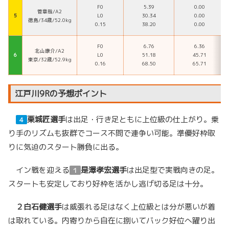
F0
5.39
0.00
菅章哉/A2
５
L0
30.34
0.00
徳島/34歳/52.0kg
0.15
38.20
0.00
F0
6.76
6.36
北山康介/A2
６
L0
51.18
45.71
東京/32歳/52.9kg
0.16
68.50
65.71
江戸川9Rの予想ポイント
栗城匠選手
は出足・行き足ともに上位級の仕上がり。乗
４
り手のリズムも抜群でコース不問で連争い可能。準優好枠取
りに気迫のスタート勝負に出る。
イン戦を迎える
是澤孝宏
選手
は出足型で実戦向きの足。
１
スタートも安定しており好枠を活かし逃げ切る足は十分。
２
白石健選手
は威張れる足はなく上位級とは分が悪いが着
は取れている。内寄りから自在に捌いてバック好位へ躍り出