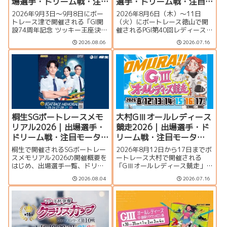
場選手・ドリーム戦・注
選手・ドリーム戦・注目
目モーター・イベント情
モーター・イベント情報
2026年9月3日〜9月8日にボー
2026年8月6日（木）～11日
報まとめ
まとめ
トレース津で開催される「GI開
（火）にボートレース徳山で開
設74周年記念 ツッキー王座決定
催されるPGI第40回レディースチ
戦」の特集ページです。出場選
ャンピオン（女子王座決定戦）
2026.08.06
2026.07.16
手一覧、シリーズ展望、ドリー
の特集ページです。出場選手一
ム戦、注目モーター、水面特
覧、シリーズ展望、ドリーム
徴、イベント情報まで詳しく紹
戦、注目モーター、水面特徴、
介します。
イベント情報まで詳しく紹介し
ます。
桐生SGボートレースメモ
大村GⅢオールレディース
リアル2026｜出場選手・
競走2026｜出場選手・ド
ドリーム戦・注目モータ
リーム戦・注目モータ
ー・イベント情報まとめ
ー・イベント情報まとめ
桐生で開催されるSGボートレー
2026年8月12日から17日までボ
スメモリアル2026の開催概要を
ートレース大村で開催される
はじめ、出場選手一覧、ドリー
「GⅢオールレディース競走」の
ム戦、注目モーター、水面特
特集ページです。シリーズ展
2026.08.04
2026.07.16
徴、イベント情報を詳しく紹
望、出場選手一覧、発祥地ドリ
介。峰竜太、毒島誠、定松勇樹
ーム、注目モーター、大村水面
らトップレーサーが集結する真
の攻略ポイント、イベント情報
夏のSGの見どころを徹底解説し
まで詳しく紹介します。
ます。