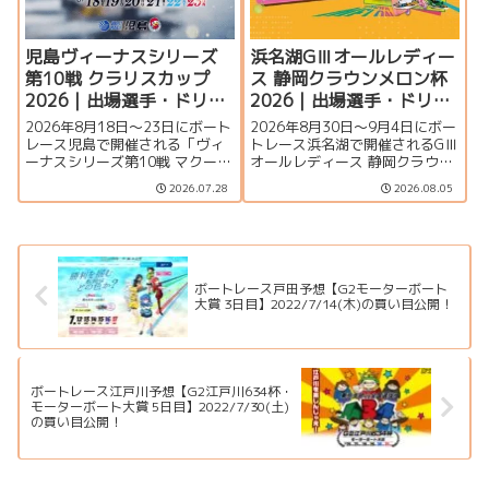
児島ヴィーナスシリーズ
浜名湖GⅢオールレディー
第10戦 クラリスカップ
ス 静岡クラウンメロン杯
2026｜出場選手・ドリー
2026｜出場選手・ドリー
ム戦・注目モーター・イ
ム戦・注目モーター・イ
2026年8月18日～23日にボート
2026年8月30日～9月4日にボー
ベント情報まとめ
ベント情報まとめ
レース児島で開催される「ヴィ
トレース浜名湖で開催されるGⅢ
ーナスシリーズ第10戦 マクール
オールレディース 静岡クラウン
杯争奪第16回クラリスカップ」
メロン杯の特集ページです。出
2026.07.28
2026.08.05
の特集ページです。出場選手一
場選手一覧、シリーズ展望、ド
覧、シリーズ展望、ドリーム
リーム戦、注目モーター、水面
戦、注目モーター、イベント情
特徴、舟券攻略、アクセス情報
報まで詳しく紹介します。
を詳しく紹介します。
ボートレース戸田予想【G2モーターボート
大賞 3日目】2022/7/14(木)の買い目公開！
ボートレース江戸川予想【G2江戸川634杯・
モーターボート大賞 5日目】2022/7/30(土)
の買い目公開！