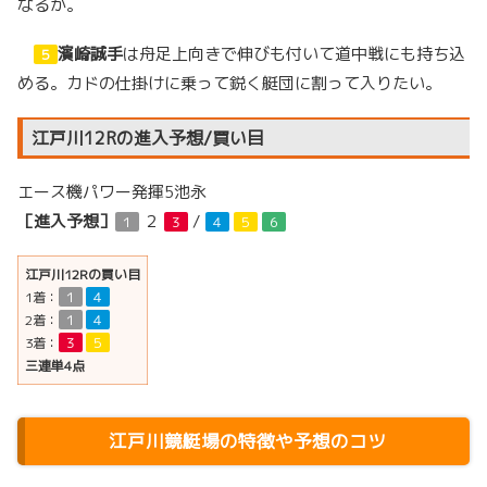
なるか。
濱崎誠手
は舟足上向きで伸びも付いて道中戦にも持ち込
５
める。カドの仕掛けに乗って鋭く艇団に割って入りたい。
江戸川12Rの進入予想/買い目
エース機パワー発揮5池永
［進入予想］
２
/
１
３
４
５
６
江戸川12Rの買い目
1着：
１
４
2着：
１
４
3着：
３
５
三連単4点
江戸川競艇場の特徴や予想のコツ