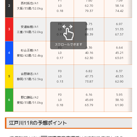
F1
7.60
7.09
西村拓也/A1
２
L0
62.70
58.14
大阪/35歳/52.0kg
0.18
79.37
74.42
F0
6.75
6.97
安達裕樹/A1
３
L0
49.03
51.35
三重/39歳/52.0kg
0.15
68.39
67.57
スクロールできます
F0
6.36
6.64
杉山正樹/A1
４
L0
40.16
45.21
愛知/42歳/52.4kg
0.17
62.30
63.01
F0
6.82
6.37
谷野錬志/A1
５
L0
47.75
43.55
静岡/37歳/52.5kg
0.13
73.87
62.90
F0
6.16
5.95
野口勝弘/A2
６
L0
45.69
38.10
愛知/35歳/51.0kg
0.18
63.79
61.90
江戸川11Rの予想ポイント