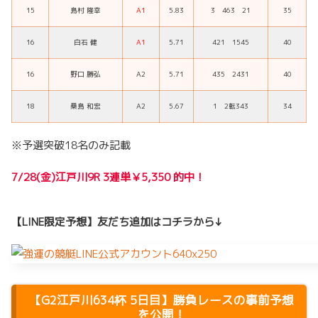
15
島村 隆幸
A1
5.83
3 463 21
35
16
白石 健
A1
5.71
421 1545
40
16
野口 勝弘
A2
5.71
435 2431
40
18
桑島 和宏
A2
5.67
1 2転343
34
※予選突破18名のみ記載
7/28(金)江戸川9R 3連単￥5,350 的中！
【LINE限定予想】友だち追加はコチラから↓
【G2江戸川634杯 5日目】勝負レースの事前予想
を公開！