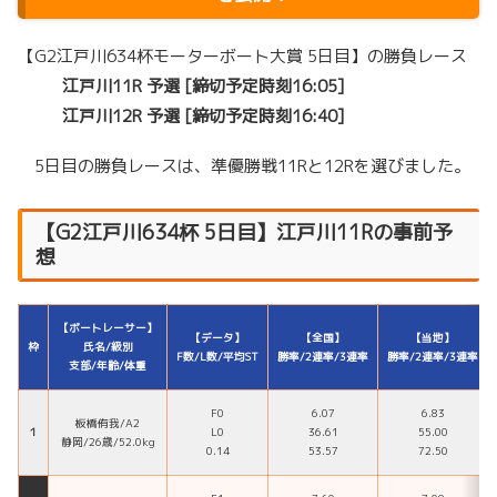
【G2江戸川634杯モーターボート大賞 5日目】の勝負レース
江戸川11R 予選 [締切予定時刻16:05]
江戸川12R 予選 [締切予定時刻16:40]
5日目の勝負レースは、準優勝戦11Rと12Rを選びました。
【G2江戸川634杯 5日目】江戸川11Rの事前予
想
【ボートレーサー】
【データ】
【全国】
【当地】
枠
氏名/級別
F数/L数/平均ST
勝率/2連率/3連率
勝率/2連率/3連率
支部/年齢/体重
F0
6.07
6.83
板橋侑我/A2
１
L0
36.61
55.00
静岡/26歳/52.0kg
0.14
53.57
72.50