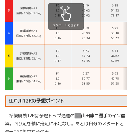
F0
6.49
6.88
深井利寿/A1
３
L0
49.62
51.22
滋賀/47歳/51.0kg
0.18
66.92
73.17
スクロールできます
F0
6.59
5.92
是澤孝宏/A1
４
L0
46.90
38.10
滋賀/37歳/52.0kg
0.16
70.34
60.32
F0
5.73
6.11
戸塚邦好/A2
５
L0
37.74
44.62
東京/33歳/52.1kg
0.17
57.55
67.69
F1
5.27
5.93
桑島和宏/A2
６
L0
30.77
40.78
東京/37歳/54.7kg
0.16
53.85
57.28
江戸川12Rの予想ポイント
準優勝戦12Rは予選トップ通過の
山田康二選手
のイン信
１
頼。回り足を軸に舟足に不足なし。あとは自分のスタートと
ターンに集中するのみ。