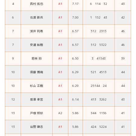
4
西村 拓也
A1
7.17
6 114 32
43
6
石渡 鉄兵
A1
7.00
1 152 43
42
7
深井 利寿
A1
6.57
512 2315
46
7
安達 裕樹
A1
6.57
512 5322
46
9
若林 将
A1
6.50
3 41343
39
10
須藤 博倫
A1
6.29
521 4513
44
10
杉山 正樹
A1
6.29
25144 24
44
12
是澤 孝宏
A1
6.14
413 3262
43
13
戸塚 邦好
A2
5.86
344 1136
41
13
谷野 錬志
A1
5.86
424 5224
41