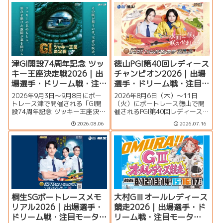
津GI開設74周年記念 ツッ
徳山PGI第40回レディース
キー王座決定戦2026｜出
チャンピオン2026｜出場
場選手・ドリーム戦・注
選手・ドリーム戦・注目
目モーター・イベント情
モーター・イベント情報
2026年9月3日〜9月8日にボー
2026年8月6日（木）～11日
報まとめ
まとめ
トレース津で開催される「GI開
（火）にボートレース徳山で開
設74周年記念 ツッキー王座決定
催されるPGI第40回レディースチ
戦」の特集ページです。出場選
ャンピオン（女子王座決定戦）
2026.08.06
2026.07.16
手一覧、シリーズ展望、ドリー
の特集ページです。出場選手一
ム戦、注目モーター、水面特
覧、シリーズ展望、ドリーム
徴、イベント情報まで詳しく紹
戦、注目モーター、水面特徴、
介します。
イベント情報まで詳しく紹介し
ます。
桐生SGボートレースメモ
大村GⅢオールレディース
リアル2026｜出場選手・
競走2026｜出場選手・ド
ドリーム戦・注目モータ
リーム戦・注目モータ