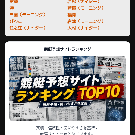
常滑
若松（ナイター）
津
芦屋（モーニング）
三国（モーニング）
福岡
びわこ
唐津（モーニング）
住之江（ナイター）
大村（ナイター）
競艇予想サイトランキング
実績・信頼性・使いやすさを基準に
厳選サイトをまとめています。