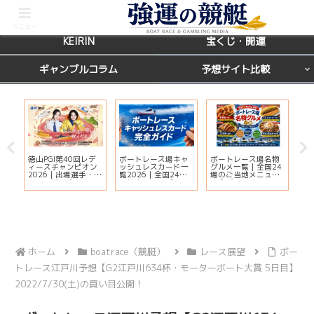
BOATRACE
レース場ガイド
メニュー
KEIRIN
宝くじ・開運
ギャンブルコラム
予想サイト比較
徳山PGI第40回レデ
ボートレース場キャ
ボートレース場名物
【
ィースチャンピオン
ッシュレスカード一
グルメ一覧｜全国24
天
ー
2026｜出場選手・ド
覧2026｜全国24場
場のご当地メニュー
運
ッ
リーム戦・注目モー
の対応状況・ポイン
完全ガイド
鑑
ター・イベント情報
ト還元・入会方法ま
覧
まとめ
とめ
ホーム
boatrace（競艇）
レース展望
ボー
トレース江戸川予想【G2江戸川634杯・モーターボート大賞 5日目】
2022/7/30(土)の買い目公開！