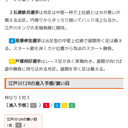
２
石渡鉄兵選手
は舟足は中堅一杯で上位級とは分が悪いが
戦える出足。内寄りからきっちり捌いてバック浮上なるか。
江戸川キングの本領発揮に期待。
是澤孝宏選手
は出足型の中堅上位級で展開突く足は備え
４
る。スタート勘も良くカド位置から気迫のスタート勝負。
戸塚邦好選手
はレース足が良く実戦向き。展開が向けば
５
道中勝負に持ち込める舟足。展開を突く足は備える。
江戸川12Rの進入予想/買い目
枠なり３対３
［進入予想］
２
/
１
３
４
５
６
江戸川12Rの買い目
1着：
１
２