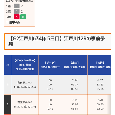
江戸川11Rの買い目
1着：
１
２
2着：
１
２
3着：
３
６
三連単4点
【G2江戸川634杯 5日目】江戸川12Rの事前予
想
【ボートレーサー】
【データ】
【全国】
【当地】
枠
氏名/級別
F数/L数/平均ST
勝率/2連率/3連率
勝率/2連率/3連率
支部/年齢/体重
F0
7.54
6.17
山田康二/A1
１
L0
65.74
33.33
佐賀/34歳/52.2kg
0.15
80.56
55.56
F0
7.16
7.70
石渡鉄兵/A1
２
L0
52.99
59.70
東京/47歳/52.3kg
0.13
65.67
82.09