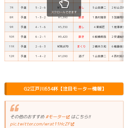
7R
予選
５
–
２
–
６
¥11,500
差し
５
山田康二
２
杉山正樹
スクロールできます
8R
予選
１
–
３
–
２
¥1,390
抜き
１
島村隆幸
３
加藤翔馬
9R
予選
４
–
１
–
６
¥5,350
差し
４
栗城匠
１
是澤孝宏
10R
予選
６
–
２
–
１
¥9,420
抜き
６
板橋侑我
２
安達裕樹
11R
予選
２
–
６
–
３
¥38,670
まくり
２
橋本久和
６
権藤俊光
12R
予選
１
–
４
–
２
¥1,090
逃げ
１
山田康二
４
西村拓也
G2江戸川634杯【注目モーター情報】
その他のおすすめ
#モーター
はこちら!!
pic.twitter.com/wrat11HcZF