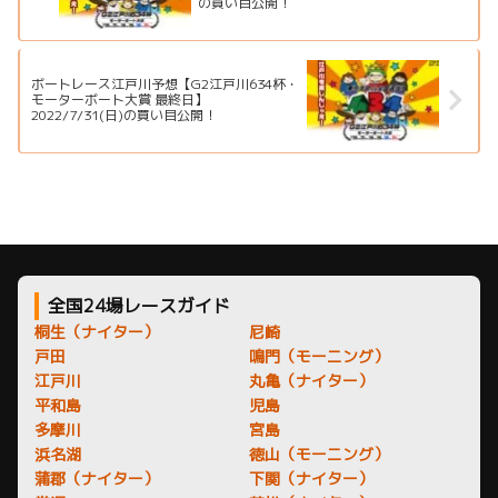
の買い目公開！
ボートレース江戸川予想【G2江戸川634杯・
モーターボート大賞 最終日】
2022/7/31(日)の買い目公開！
全国24場レースガイド
桐生（ナイター）
尼崎
戸田
鳴門（モーニング）
江戸川
丸亀（ナイター）
平和島
児島
多摩川
宮島
浜名湖
徳山（モーニング）
蒲郡（ナイター）
下関（ナイター）