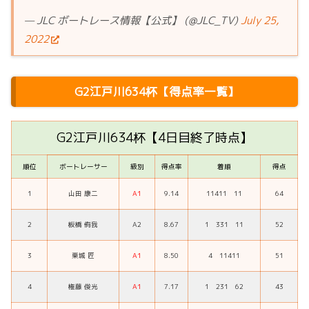
— JLC ボートレース情報【公式】 (@JLC_TV)
July 25,
2022
G2江戸川634杯【得点率一覧】
G2江戸川634杯【4日目終了時点】
順位
ボートレーサー
級別
得点率
着順
得点
1
山田 康二
A1
9.14
11411 11
64
2
板橋 侑我
A2
8.67
1 331 11
52
3
栗城 匠
A1
8.50
4 11411
51
4
権藤 俊光
A1
7.17
1 231 62
43