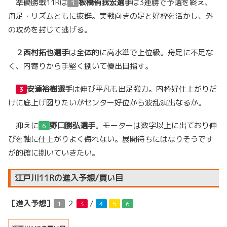
準優勝戦11Rは
板橋侑我宏
選手
は3連勝で予選を終え、
１
舟足・リズムともに抜群。実戦向きの足と好枠を活かし、外
の攻めを封じて逃げる。
２
西村拓也選手
は全体的に高水準で上位級。舟足に不足な
く、内寄りから手堅く捌いて優出目指す。
安達裕樹選手
は伸び平凡も出足強力。内枠好仕上がりだ
３
けに底上げ図りたいがセンター好位から波乱演出なるか。
抑えに
野口勝弘選手
。モーターは数字以上に出ており伸
６
びを軸に仕上がりよく侮れない。展開待ちにはなりそうです
が的確に捌いていきたい。
江戸川11Rの進入予想/買い目
［進入予想］
２
/
１
３
４
５
６