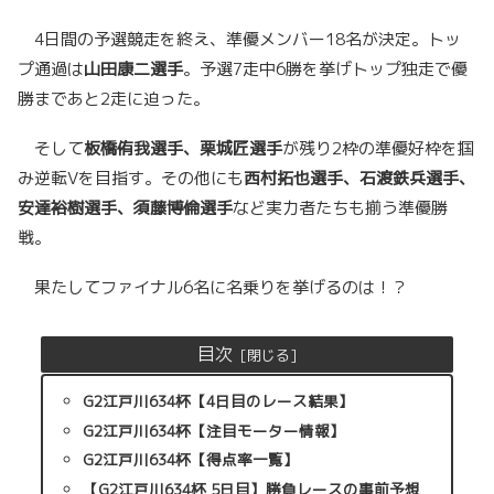
4日間の予選競走を終え、準優メンバー18名が決定。トッ
プ通過は
山田康二選手
。予選7走中6勝を挙げトップ独走で優
勝まであと2走に迫った。
そして
板橋侑我選手、栗城匠選手
が残り2枠の準優好枠を掴
み逆転Vを目指す。その他にも
西村拓也選手、石渡鉄兵選手、
安達裕樹選手、須藤博倫選手
など実力者たちも揃う準優勝
戦。
果たしてファイナル6名に名乗りを挙げるのは！？
目次
G2江戸川634杯【4日目のレース結果】
G2江戸川634杯【注目モーター情報】
G2江戸川634杯【得点率一覧】
【G2江戸川634杯 5日目】勝負レースの事前予想