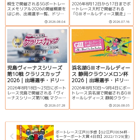
ー・イベント情報まとめ
ー・イベント情報まとめ
桐生で開催されるSGボートレー
2026年8月12日から17日までボ
スメモリアル2026の開催概要を
ートレース大村で開催される
はじめ、出場選手一覧、ドリー
「GⅢオールレディース競走」の
ム戦、注目モーター、水面特
特集ページです。シリーズ展
2026.08.04
2026.07.16
徴、イベント情報を詳しく紹
望、出場選手一覧、発祥地ドリ
介。峰竜太、毒島誠、定松勇樹
ーム、注目モーター、大村水面
らトップレーサーが集結する真
の攻略ポイント、イベント情報
夏のSGの見どころを徹底解説し
まで詳しく紹介します。
ます。
児島ヴィーナスシリーズ
浜名湖GⅢオールレディー
第10戦 クラリスカップ
ス 静岡クラウンメロン杯
2026｜出場選手・ドリー
2026｜出場選手・ドリー
ム戦・注目モーター・イ
ム戦・注目モーター・イ
2026年8月18日～23日にボート
2026年8月30日～9月4日にボー
ベント情報まとめ
ベント情報まとめ
レース児島で開催される「ヴィ
トレース浜名湖で開催されるGⅢ
ーナスシリーズ第10戦 マクール
オールレディース 静岡クラウン
杯争奪第16回クラリスカップ」
メロン杯の特集ページです。出
2026.07.28
2026.08.05
の特集ページです。出場選手一
場選手一覧、シリーズ展望、ド
覧、シリーズ展望、ドリーム
リーム戦、注目モーター、水面
戦、注目モーター、イベント情
特徴、舟券攻略、アクセス情報
報まで詳しく紹介します。
を詳しく紹介します。
ボートレース江戸川予想【G2江戸川634杯・
モーターボート大賞 4日目】2022/7/29(金)