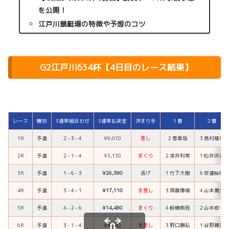
を公開！
江戸川競艇場の特徴や予想のコツ
G2江戸川634杯【4日目のレース結果】
レース
種別
3連単組合わせ
3連単払戻金
決まり手
１着
２着
1R
予選
２
–
３
–
４
¥9,070
差し
２
菅章哉
３
島村隆幸
2R
予選
２
–
１
–
４
¥3,130
まくり
２
深井利寿
１
松井洪弥
3R
予選
１
–
６
–
３
¥26,380
逃げ
１
竹下大樹
６
安達裕樹
4R
予選
３
–
４
–
１
¥17,110
ま差し
３
須藤博倫
４
山本寛久
5R
予選
４
–
２
–
６
¥14,480
まくり
４
板橋侑我
２
山本修一
6R
予選
３
–
１
–
４
¥4,740
ま差し
３
野口勝弘
１
谷野錬志