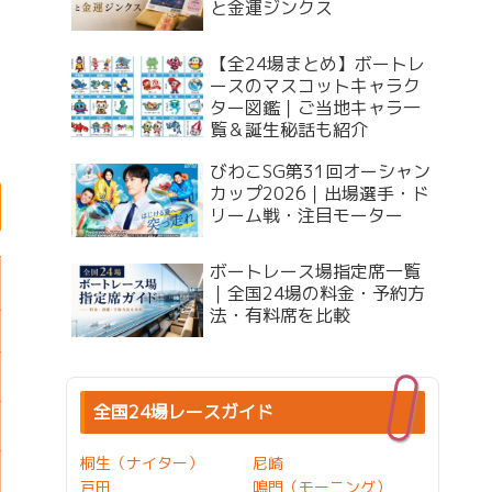
と金運ジンクス
【全24場まとめ】ボートレ
ースのマスコットキャラク
ター図鑑｜ご当地キャラ一
覧＆誕生秘話も紹介
びわこSG第31回オーシャン
カップ2026｜出場選手・ド
リーム戦・注目モーター
ボートレース場指定席一覧
｜全国24場の料金・予約方
法・有料席を比較
全国24場レースガイド
桐生（ナイター）
尼崎
戸田
鳴門（モーニング）