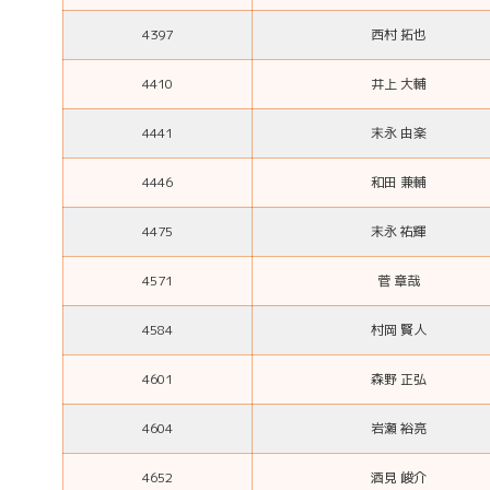
4397
西村 拓也
4410
井上 大輔
4441
末永 由楽
4446
和田 兼輔
4475
末永 祐輝
4571
菅 章哉
4584
村岡 賢人
4601
森野 正弘
4604
岩瀬 裕亮
4652
酒見 峻介