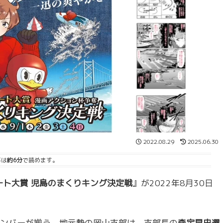
2022.08.29
2025.06.30
事は
約6分
で読めます。
ート大賞 児島のまくりキング決定戦
』が2022年8月30日
ンバーが揃う。地元勢の岡山支部は、支部長の
森定晃史選