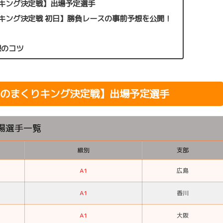
りキング決定戦】出場予定選手
りキング決定戦 初日】勝負レースの事前予想を公開！
想のコツ
島のまくりキング決定戦】出場予定選手
場選手一覧
級別
支部
A1
広島
A1
香川
A1
大阪