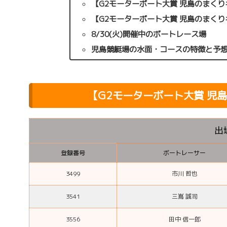
【G2モーターボート大賞 児島のまく
【G2モーターボート大賞 児島のまく
8/30(火)開催中のボートレース場
児島競艇場の水面・コースの特徴と予
【G2モーターボート大賞 児
出
登録番号
ボートレーサー
3499
市川 哲也
3541
三嶌 誠司
3556
田中 信一郎