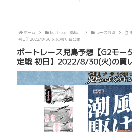
秘話も
ホーム
boatrace（競艇）
レース展望
初日】2022/8/30(火)の買い目公開！
ボートレース児島予想【G2モー
定戦 初日】2022/8/30(火)の