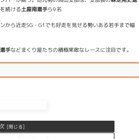
を続ける
土屋南選手
ら9名
ンから近走SG・G1でも好走を見せる勢いある若手まで幅
選手
などまくり屋たちの積極果敢なレースに注目です。
次