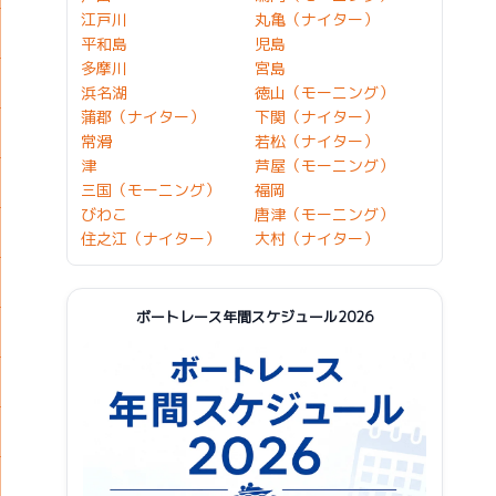
江戸川
丸亀（ナイター）
平和島
児島
多摩川
宮島
浜名湖
徳山（モーニング）
蒲郡（ナイター）
下関（ナイター）
常滑
若松（ナイター）
津
芦屋（モーニング）
三国（モーニング）
福岡
びわこ
唐津（モーニング）
住之江（ナイター）
大村（ナイター）
ボートレース年間スケジュール2026