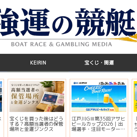
KEIRIN
宝くじ・開運
水
宝くじを買った後はどう
江戸川GⅢ第35回アサヒ
する？高額当選者の保管
ビールカップ2026｜出
場所と金運ジンクス
場選手・注目モーター・
イベント情報まとめ