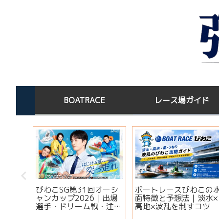
BOATRACE
レース場ガイド
びわこSG第31回オーシ
ボートレースびわこの
】ボー
ャンカップ2026｜出場
面特徴と予想法｜淡水×
ットキ
選手・ドリーム戦・注目
高地×波乱を制すコツ
ご当地
モーター