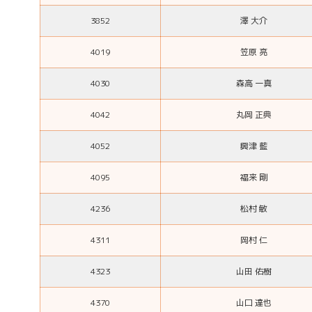
3852
澤 大介
4019
笠原 亮
4030
森高 一真
4042
丸岡 正典
4052
興津 藍
4095
福来 剛
4236
松村 敏
4311
岡村 仁
4323
山田 佑樹
4370
山口 達也