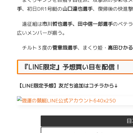
手
、初日DR1号艇の
山口達也選手
、復帰後の快進撃
遠征組は
市川哲也選手、田中信一郎選手
のベテラ
広いメンバーが揃う。
チルト３度の
菅章哉選手
、まくり姫・
高田ひかる
『LINE限定』予想買い目を配信！
【LINE限定予想】友だち追加はコチラから↓
目