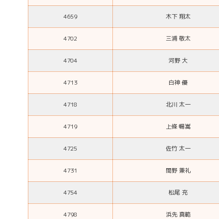
4659
木下 翔太
4702
三浦 敬太
4704
河野 大
4713
白神 優
4718
北川 太一
4719
上條 暢嵩
4725
佐竹 太一
4731
間野 兼礼
4754
松尾 充
4798
浜先 真範