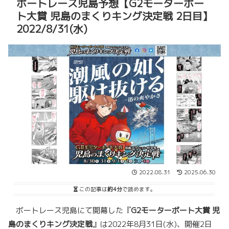
ボートレース児島予想【G2モーターボー
ト大賞 児島のまくりキング決定戦 2日目】
2022/8/31(水)
2022.08.31
2025.06.30
この記事は
約4分
で読めます。
ボートレース児島にて開幕した『
G2モーターボート大賞 児
島のまくりキング決定戦
』は2022年8月31日(水)、開催2日