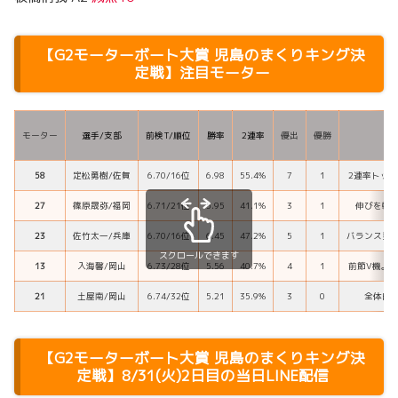
【G2モーターボート大賞 児島のまくりキング決
定戦】注目モーター
モーター
選手/支部
前検T/順位
勝率
2連率
優出
優勝
メ
58
定松勇樹/佐賀
6.70/16位
6.98
55.4%
7
1
2連率トッ
27
篠原晟弥/福岡
6.71/21位
5.95
41.1%
3
1
伸びを軸
23
佐竹太一/兵庫
6.70/16位
6.45
47.2%
5
1
バランス型
スクロールできます
13
入海馨/岡山
6.73/28位
5.56
40.7%
4
1
前節V機。
21
土屋南/岡山
6.74/32位
5.21
35.9%
3
0
全体的
【G2モーターボート大賞 児島のまくりキング決
定戦】8/31(火)2日目の当日LINE配信