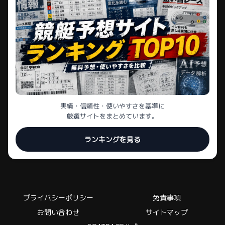
実績・信頼性・使いやすさを基準に
厳選サイトをまとめています。
ランキングを見る
プライバシーポリシー
免責事項
お問い合わせ
サイトマップ