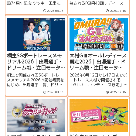
設74周年記念 ツッキー王座決定
催されるPGI第40回レディースチ
戦」の特集ページです。出場選
ャンピオン（女子王座決定戦）
2026.08.06
2026.07.16
手一覧、シリーズ展望、ドリー
の特集ページです。出場選手一
ム戦、注目モーター、水面特
覧、シリーズ展望、ドリーム
徴、イベント情報まで詳しく紹
戦、注目モーター、水面特徴、
介します。
イベント情報まで詳しく紹介し
ます。
桐生SGボートレースメモ
大村GⅢオールレディース
リアル2026｜出場選手・
競走2026｜出場選手・ド
ドリーム戦・注目モータ
リーム戦・注目モータ
ー・イベント情報まとめ
ー・イベント情報まとめ
桐生で開催されるSGボートレー
2026年8月12日から17日までボ
スメモリアル2026の開催概要を
ートレース大村で開催される
はじめ、出場選手一覧、ドリー
「GⅢオールレディース競走」の
ム戦、注目モーター、水面特
特集ページです。シリーズ展
2026.08.04
2026.07.16
徴、イベント情報を詳しく紹
望、出場選手一覧、発祥地ドリ
介。峰竜太、毒島誠、定松勇樹
ーム、注目モーター、大村水面
らトップレーサーが集結する真
の攻略ポイント、イベント情報
夏のSGの見どころを徹底解説し
まで詳しく紹介します。
ます。