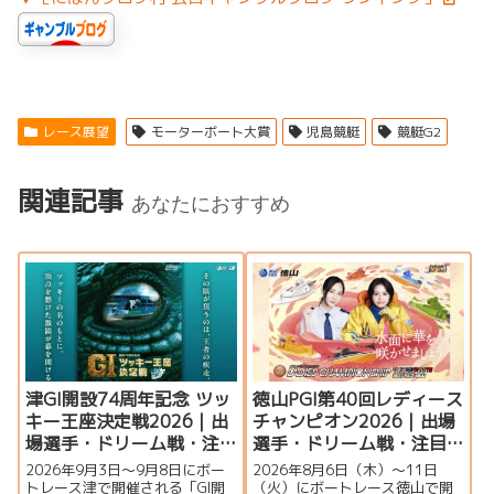
レース展望
モーターボート大賞
児島競艇
競艇G2
関連記事
あなたにおすすめ
津GI開設74周年記念 ツッ
徳山PGI第40回レディース
キー王座決定戦2026｜出
チャンピオン2026｜出場
場選手・ドリーム戦・注
選手・ドリーム戦・注目
目モーター・イベント情
モーター・イベント情報
2026年9月3日〜9月8日にボー
2026年8月6日（木）～11日
報まとめ
まとめ
トレース津で開催される「GI開
（火）にボートレース徳山で開