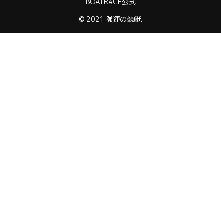
BOATRACE公式
© 2021 強運の競艇.