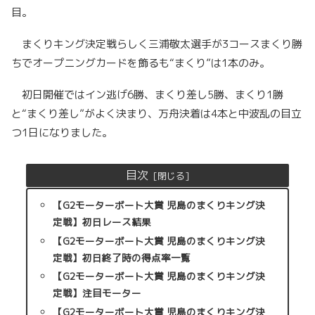
目。
まくりキング決定戦らしく三浦敬太選手が3コースまくり勝
ちでオープニングカードを飾るも“まくり”は1本のみ。
初日開催ではイン逃げ6勝、まくり差し5勝、まくり1勝
と“まくり差し”がよく決まり、万舟決着は4本と中波乱の目立
つ1日になりました。
目次
【G2モーターボート大賞 児島のまくりキング決
定戦】初日レース結果
【G2モーターボート大賞 児島のまくりキング決
定戦】初日終了時の得点率一覧
【G2モーターボート大賞 児島のまくりキング決
定戦】注目モーター
【G2モーターボート大賞 児島のまくりキング決