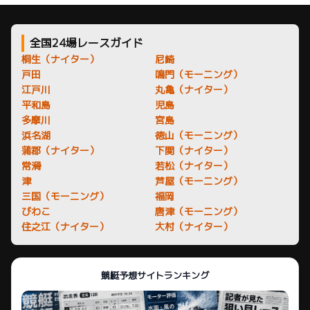
全国24場レースガイド
桐生（ナイター）
尼崎
戸田
鳴門（モーニング）
江戸川
丸亀（ナイター）
平和島
児島
多摩川
宮島
浜名湖
徳山（モーニング）
蒲郡（ナイター）
下関（ナイター）
常滑
若松（ナイター）
津
芦屋（モーニング）
三国（モーニング）
福岡
びわこ
唐津（モーニング）
住之江（ナイター）
大村（ナイター）
競艇予想サイトランキング