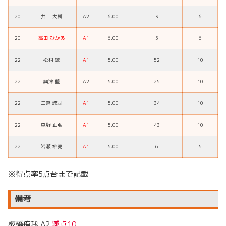
20
井上 大輔
A2
6.00
3
6
20
高田 ひかる
A1
6.00
5
6
22
松村 敏
A1
5.00
52
10
22
興津 藍
A2
5.00
25
10
22
三嶌 誠司
A1
5.00
34
10
22
森野 正弘
A1
5.00
43
10
22
岩瀬 裕亮
A1
5.00
6
5
※得点率5点台まで記載
備考
板橋侑我 A2
減点10