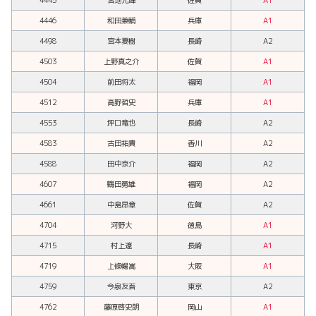
4446
和田兼輔
兵庫
A1
4498
宮本夏樹
長崎
A2
4503
上野真之介
佐賀
A1
4504
前田将太
福岡
A1
4512
高野哲史
兵庫
A1
4553
坪口竜也
長崎
A2
4583
古田祐貴
香川
A2
4588
田中京介
福岡
A2
4607
鶴田勇雄
福岡
A2
4661
中島昂章
佐賀
A2
4704
河野大
徳島
A1
4715
村上遼
長崎
A1
4719
上條暢嵩
大阪
A1
4759
今泉友吾
東京
A2
4762
藤原啓史朗
岡山
A1