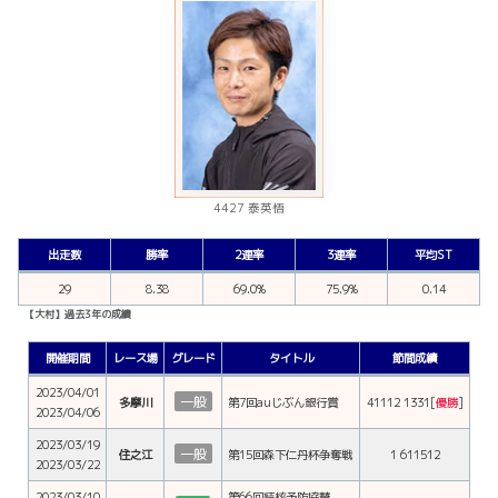
4427 泰英悟
出走数
勝率
2連率
3連率
平均ST
29
8.38
69.0%
75.9%
0.14
【大村】過去3年の成績
開催期間
レース場
グレード
タイトル
節間成績
2023/04/01
一般
多摩川
第7回auじぶん銀行賞
41112 1331[
優勝
]
2023/04/06
2023/03/19
一般
住之江
第15回森下仁丹杯争奪戦
1 611512
2023/03/22
2023/03/10
第66回結核予防協賛