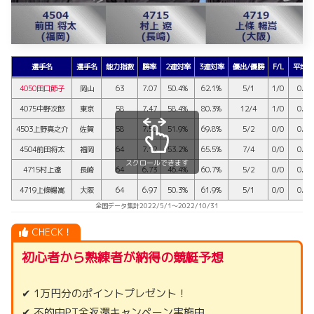
選手名
選手名
能力指数
勝率
2連対率
3連対率
優出/優勝
F/L
平均S
4050田口節子
岡山
63
7.07
50.4%
62.1%
5/1
1/0
0.13
4075中野次郎
東京
58
7.47
58.4%
80.3%
12/4
1/0
0.14
4503上野真之介
佐賀
58
7.50
51.9%
69.8%
5/2
0/0
0.13
4504前田将太
福岡
64
7.12
53.2%
65.5%
7/4
0/0
0.14
スクロールできます
4715村上遼
長崎
64
6.73
46.4%
60.7%
5/2
0/0
0.13
4719上條暢嵩
大阪
64
6.97
50.3%
61.9%
5/1
0/0
0.15
全国データ集計2022/5/1～2022/10/31
CHECK！
初心者から熟練者が納得の競艇予想
✔ 1万円分のポイントプレゼント！
✔ 不的中PT全返還キャンペーン実施中