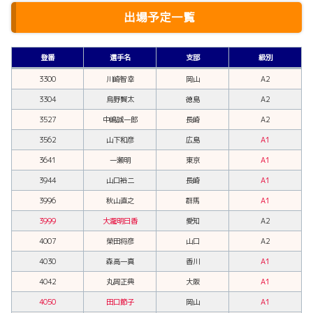
出場予定一覧
登番
選手名
支部
級別
3300
川崎智幸
岡山
A2
3304
烏野賢太
徳島
A2
3527
中嶋誠一郎
長崎
A2
3562
山下和彦
広島
A1
3641
一瀬明
東京
A1
3944
山口裕二
長崎
A1
3996
秋山直之
群馬
A1
3999
大瀧明日香
愛知
A2
4007
榮田将彦
山口
A2
4030
森高一真
香川
A1
4042
丸岡正典
大阪
A1
4050
田口節子
岡山
A1