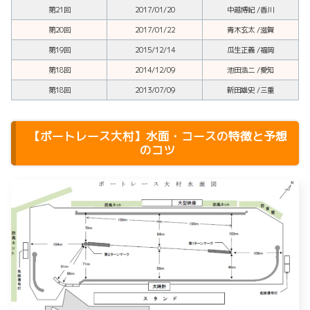
第21回
2017/01/20
中越博紀 /香川
第20回
2017/01/22
青木玄太 /滋賀
第19回
2015/12/14
瓜生正義 /福岡
第18回
2014/12/09
池田浩二 /愛知
第18回
2013/07/09
新田雄史 /三重
【ボートレース大村】水面・コースの特徴と予想
のコツ