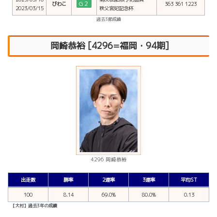
G２
びわこ
363 361 1223
2023/03/15
秩父宮妃記念杯
過去3節成績
岡崎恭裕 [4296=福岡・94期]
4296 岡崎恭裕
出走数
勝率
2連率
3連率
平均ST
100
8.14
69.0%
80.0%
0.13
【大村】過去3年の成績