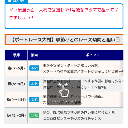
イン最強水面・大村では迷わず1号艇をアタマで狙ってい
きましょう！
【ボートレース大村】季節ごとのレース傾向と狙い目
季節
傾向
ポイント
風が不安定でスタートが難しい時期。
春(3～5月
)
本命
スタート巧者や節間のスタートが安定している選手中
気温が上がるとパワーダウンするが風の影響は少なく
夏(6～8月
)
本命
気温が下がるナイターはさらにイン信頼。
風の影響も少なくモーターパワー勝負。
秋(9～11月
)
本命
スクロールできます
スタートも揃いイン優勢。
冬の北風は横風ですが斜め向い風になることも。
冬(12～2月)
混戦
この時はセンター勢が攻めるチャンス