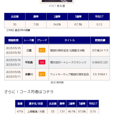
4787 椎名豊
出走数
勝率
2連率
3連率
平均ST
55
7.58
54.6%
67.3%
0.12
【大村】過去3年の成績
開催期間
レース場
グレード
タイトル
節間成績
2023/03/25
G1
三国
開設69周年記念 北陸艇王決戦
253 転24 113
2023/03/30
2023/03/16
SG
平和島
第58回ボートレースクラシック
6 66653 225
2023/03/21
2023/03/06
G1
多摩川
ウェイキーカップ開設68周年記念
5 6 31664 1
2023/03/11
過去3節成績
さらに！コース巧者はコチラ
登番
選手名/支部
出走数
勝率
2連率
3連率
平均ST
4719
上條暢嵩 /大阪
53
7.51
49.1%
67.9%
0.15