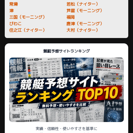
常滑
若松（ナイター）
津
芦屋（モーニング）
三国（モーニング）
福岡
びわこ
唐津（モーニング）
住之江（ナイター）
大村（ナイター）
競艇予想サイトランキング
実績・信頼性・使いやすさを基準に