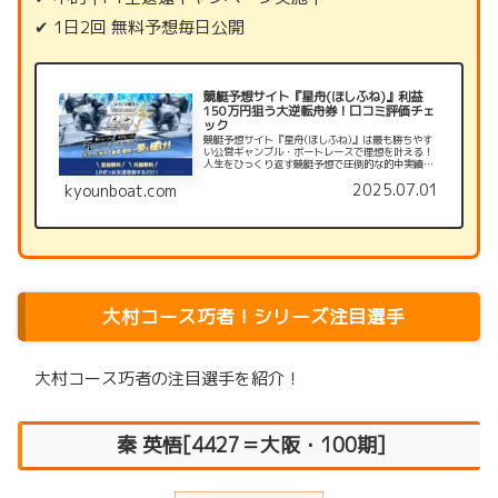
✔ 1日2回 無料予想毎日公開
競艇予想サイト『星舟(ほしふね)』利益
150万円狙う大逆転舟券！口コミ評価チェ
ック
競艇予想サイト『星舟(ほしふね)』は最も勝ちやす
い公営ギャンブル・ボートレースで理想を叶える！
人生をひっくり返す競艇予想で圧倒的な的中実績を
誇ります。登録はLINE登録のみ。今なら3大登録特
2025.07.01
kyounboat.com
典も！星舟の口コミ評価チェック
大村コース巧者！シリーズ注目選手
大村コース巧者の注目選手を紹介！
秦 英悟[4427＝大阪・100期]