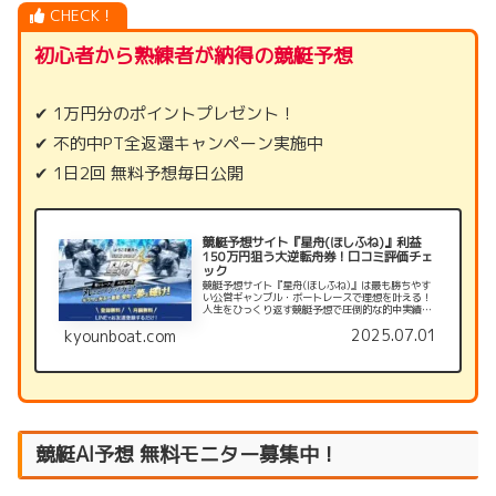
CHECK！
初心者から熟練者が納得の競艇予想
✔ 1万円分のポイントプレゼント！
✔ 不的中PT全返還キャンペーン実施中
✔ 1日2回 無料予想毎日公開
競艇予想サイト『星舟(ほしふね)』利益
150万円狙う大逆転舟券！口コミ評価チェ
ック
競艇予想サイト『星舟(ほしふね)』は最も勝ちやす
い公営ギャンブル・ボートレースで理想を叶える！
人生をひっくり返す競艇予想で圧倒的な的中実績を
誇ります。登録はLINE登録のみ。今なら3大登録特
2025.07.01
kyounboat.com
典も！星舟の口コミ評価チェック
競艇AI予想 無料モニター募集中！