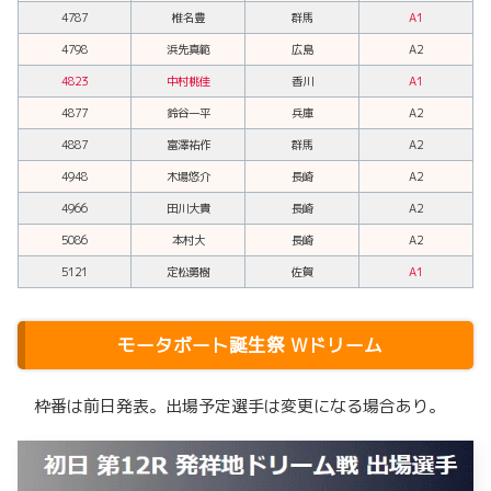
4787
椎名豊
群馬
A1
4798
浜先真範
広島
A2
4823
中村桃佳
香川
A1
4877
鈴谷一平
兵庫
A2
4887
富澤祐作
群馬
A2
4948
木場悠介
長崎
A2
4966
田川大貴
長崎
A2
5086
本村大
長崎
A2
5121
定松勇樹
佐賀
A1
モータボート誕生祭
Wドリーム
枠番は前日発表。出場予定選手は変更になる場合あり。