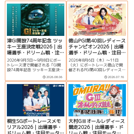
津GI開設74周年記念 ツッ
徳山PGI第40回レディース
キー王座決定戦2026｜出
チャンピオン2026｜出場
場選手・ドリーム戦・注
選手・ドリーム戦・注目
目モーター・イベント情
モーター・イベント情報
2026年9月3日〜9月8日にボー
2026年8月6日（木）～11日
報まとめ
まとめ
トレース津で開催される「GI開
（火）にボートレース徳山で開
設74周年記念 ツッキー王座決定
催されるPGI第40回レディースチ
戦」の特集ページです。出場選
ャンピオン（女子王座決定戦）
2026.08.06
2026.07.16
手一覧、シリーズ展望、ドリー
の特集ページです。出場選手一
ム戦、注目モーター、水面特
覧、シリーズ展望、ドリーム
徴、イベント情報まで詳しく紹
戦、注目モーター、水面特徴、
介します。
イベント情報まで詳しく紹介し
ます。
桐生SGボートレースメモ
大村GⅢオールレディース
リアル2026｜出場選手・
競走2026｜出場選手・ド
ドリーム戦・注目モータ
リーム戦・注目モータ