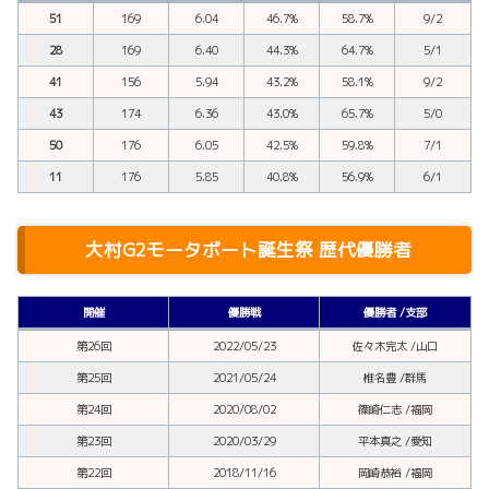
51
169
6.04
46.7%
58.7%
9/2
28
169
6.40
44.3%
64.7%
5/1
41
156
5.94
43.2%
58.1%
9/2
43
174
6.36
43.0%
65.7%
5/0
50
176
6.05
42.5%
59.8%
7/1
11
176
5.85
40.8%
56.9%
6/1
大村G2モータボート誕生祭 歴代優勝者
開催
優勝戦
優勝者 /支部
第26回
2022/05/23
佐々木完太 /山口
第25回
2021/05/24
椎名豊 /群馬
第24回
2020/08/02
篠崎仁志 /福岡
第23回
2020/03/29
平本真之 /愛知
第22回
2018/11/16
岡崎恭裕 /福岡