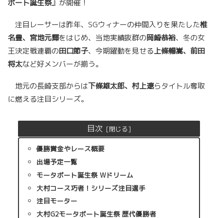
ボート誕生祭
』が開催！
注目レーサーは昨年、SGウィナーの仲間入りを果たした
椎
名豊、宮地元輝
をはじめ、当地実績抜群の
岡崎恭裕
、冬の女
王決定戦連覇の
田口節子
、今期躍動を見せる
上條暢嵩、前田
将太
など好メンバーが揃う。
地元の長崎支部からは
下條雄太郎、村上遼
らタイトル奪取
に燃える注目シリーズ。
目次
優勝賞金やレース概要
出場予定一覧
モータボート誕生祭 Wドリーム
大村コース巧者！シリーズ注目選手
注目モーター
大村G2モータボート誕生祭 歴代優勝者