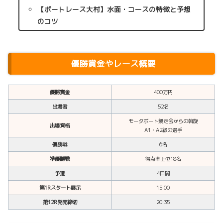
【ボートレース大村】水面・コースの特徴と予想
のコツ
優勝賞金やレース概要
優勝賞金
400万円
出場者
52名
モータボート競走会からの斡旋
出場資格
A1・A2級の選手
優勝戦
6名
準優勝戦
得点率上位18名
予選
4日間
第1Rスタート展示
15:00
第12R発売締切
20:35