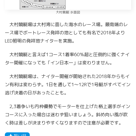
大村競艇 水面図
大村競艇場は大村湾に面した海水のレース場。最南端のレ
ース場でボートレース発祥の地としても有名で2018年より
LED照明の発祥地ナイターを実施。
大村競艇と言えば1コース1着率60％超と圧倒的に強くナイ
ター開催になっても「イン日本一」は変わりません。
大村競艇場は、ナイター開催が開始された2018年からもイ
ン有利は変わらず。1日を通して1～12Rで1号艇がすべてイン
逃げ決着の日があったことも。
2,3着争いも内枠優勢でモーターを仕上げた格上選手がイン
コースに入った場合は迷わず狙いましょう。斜め向い風が吹
く時は差しが決まりやすくなりますので注意が必要です。
狙い目