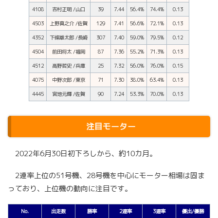
4108
吉村正明 /山口
39
7.44
56.4%
74.4%
0.13
4503
上野真之介 /佐賀
129
7.41
56.6%
72.1%
0.13
4352
下條雄太郎 /長崎
307
7.40
59.0%
79.5%
0.12
4504
前田将太 /福岡
87
7.36
55.2%
71.3%
0.13
4512
高野哲史 /兵庫
25
7.32
56.0%
76.0%
0.15
4075
中野次郎 /東京
71
7.30
38.0%
63.4%
0.13
4445
宮地元輝 /佐賀
90
7.24
53.3%
70.0%
0.13
注目モーター
2022年6月30日初下ろしから、約10カ月。
2連率上位の51号機、28号機を中心にモーター相場は固ま
っており、上位機の動向に注目です。
No.
出走数
勝率
2連率
3連率
優出/優勝