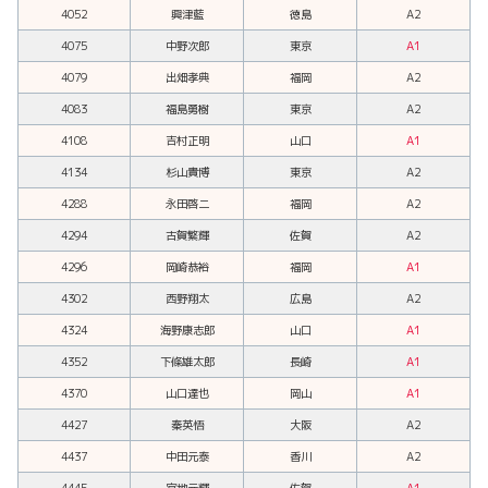
4052
興津藍
徳島
A2
4075
中野次郎
東京
A1
4079
出畑孝典
福岡
A2
4083
福島勇樹
東京
A2
4108
吉村正明
山口
A1
4134
杉山貴博
東京
A2
4288
永田啓二
福岡
A2
4294
古賀繁輝
佐賀
A2
4296
岡崎恭裕
福岡
A1
4302
西野翔太
広島
A2
4324
海野康志郎
山口
A1
4352
下條雄太郎
長崎
A1
4370
山口達也
岡山
A1
4427
秦英悟
大阪
A2
4437
中田元泰
香川
A2
4445
宮地元輝
佐賀
A1