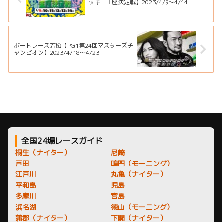
ッキー王座決定戦】2023/4/9～4/14
ボートレース若松【PG1第24回マスターズチ
ャンピオン】2023/4/18～4/23
全国24場レースガイド
桐生（ナイター）
尼崎
戸田
鳴門（モーニング）
江戸川
丸亀（ナイター）
平和島
児島
多摩川
宮島
浜名湖
徳山（モーニング）
蒲郡（ナイター）
下関（ナイター）