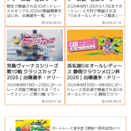
ー・イベント情報まとめ
ー・イベント情報まとめ
桐生で開催されるSGボートレー
2026年8月12日から17日までボ
スメモリアル2026の開催概要を
ートレース大村で開催される
はじめ、出場選手一覧、ドリー
「GⅢオールレディース競走」の
ム戦、注目モーター、水面特
特集ページです。シリーズ展
2026.08.04
2026.07.16
徴、イベント情報を詳しく紹
望、出場選手一覧、発祥地ドリ
介。峰竜太、毒島誠、定松勇樹
ーム、注目モーター、大村水面
らトップレーサーが集結する真
の攻略ポイント、イベント情報
夏のSGの見どころを徹底解説し
まで詳しく紹介します。
ます。
児島ヴィーナスシリーズ
浜名湖GⅢオールレディー
第10戦 クラリスカップ
ス 静岡クラウンメロン杯
2026｜出場選手・ドリー
2026｜出場選手・ドリー
ム戦・注目モーター・イ
ム戦・注目モーター・イ
2026年8月18日～23日にボート
2026年8月30日～9月4日にボー
ベント情報まとめ
ベント情報まとめ
レース児島で開催される「ヴィ
トレース浜名湖で開催されるGⅢ
ーナスシリーズ第10戦 マクール
オールレディース 静岡クラウン
杯争奪第16回クラリスカップ」
メロン杯の特集ページです。出
2026.07.28
2026.08.05
の特集ページです。出場選手一
場選手一覧、シリーズ展望、ド
覧、シリーズ展望、ドリーム
リーム戦、注目モーター、水面
戦、注目モーター、イベント情
特徴、舟券攻略、アクセス情報
報まで詳しく紹介します。
を詳しく紹介します。
ボートレース津予想【開設71周年記念G1ツ