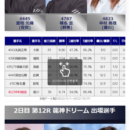
選手名
選手名
能力指数
勝率
2連対率
3連対率
優出/優勝
F/L
平均S
4042丸岡正典
大阪
61
6.90
47.2%
68.2%
3/0
0/0
0.15
4296岡崎恭裕
福岡
63
7.04
50.0%
68.9%
7/2
0/0
0.13
4352下條雄太郎
長崎
58
6.95
50.6%
75.3%
9/1
1/0
0.12
4445宮地元輝
佐賀
57
7.34
59.3%
78.1%
9/2
1/0
0.13
スクロールできます
4787椎名豊
群馬
65
7.91
62.2%
74.5%
8/3
0/0
0.12
4823中村桃佳
香川
56
6.74
54.0%
66.4%
6/2
0/0
0.13
全国データ集計2022/5/1～2022/10/31