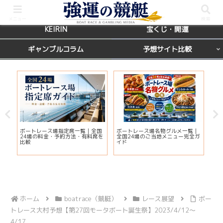
BOATRACE
レース場ガイド
メニュー
検索
KEIRIN
宝くじ・開運
ギャンブルコラム
予想サイト比較
カ
ボートレース場指定席一覧｜全国
ボートレース場名物グルメ一覧｜
【
応
24場の料金・予約方法・有料席を
全国24場のご当地メニュー完全ガ
マ
ま
比較
イド
当
ホーム
boatrace（競艇）
レース展望
ボー
トレース大村予想【第27回モータボート誕生祭】2023/4/12～
4/17