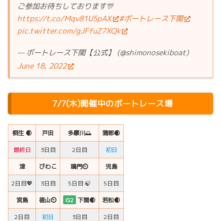
ご参加お待ちしております🎊
https://t.co/Mqv81U5pAX
#ボートレース下関
pic.twitter.com/gJFfuZ7XQk
— ボートレース下関【公式】 (@shimonosekiboat)
June 18, 2022
7/7(木)開催中のボートレース場
桐生 🌒
戸田
多摩川
🌅
蒲郡🌒
最終日
3日目
2日目
初日
津
びわこ
鳴門⏲
児島
2日目💖
3日目
5日目 🍃
5日目
宮島
徳山⏲
G2
下関🌒
若松🌒
2日目
初日
3日目
2日目