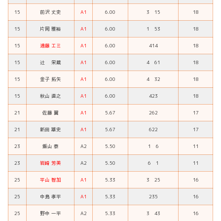
15
前沢 丈史
A1
6.00
3 15
18
15
片岡 雅裕
A1
6.00
1 53
18
15
遠藤 エミ
A1
6.00
414
18
15
辻 栄蔵
A1
6.00
4 61
18
15
金子 拓矢
A1
6.00
4 32
18
15
秋山 直之
A1
6.00
423
18
21
佐藤 翼
A1
5.67
262
17
21
新田 雄史
A1
5.67
622
17
23
飯山 泰
A2
5.50
1 6
11
23
岩崎 芳美
A2
5.50
6 1
11
25
平山 智加
A1
5.33
3 25
16
25
中島 孝平
A1
5.33
235
16
25
野中 一平
A2
5.33
3 43
16