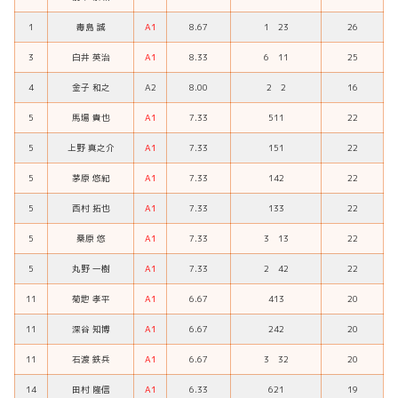
1
毒島 誠
A1
8.67
1 23
26
3
白井 英治
A1
8.33
6 11
25
4
金子 和之
A2
8.00
2 2
16
5
馬場 貴也
A1
7.33
511
22
5
上野 真之介
A1
7.33
151
22
5
茅原 悠紀
A1
7.33
142
22
5
西村 拓也
A1
7.33
133
22
5
桑原 悠
A1
7.33
3 13
22
5
丸野 一樹
A1
7.33
2 42
22
11
菊地 孝平
A1
6.67
413
20
11
深谷 知博
A1
6.67
242
20
11
石渡 鉄兵
A1
6.67
3 32
20
14
田村 隆信
A1
6.33
621
19