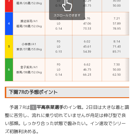
３
L0
32.29
30.00
福井/26歳/52.8kg
0.14
43.75
50.00
スクロールできます
F0
6.76
7.21
渡辺浩司/A1
４
L0
47.06
57.89
福岡/38歳/52.0kg
0.14
73.53
78.95
F0
6.02
8.14
小林泰/A1
５
L0
45.61
71.43
東京/37歳/53.8kg
0.13
54.39
85.71
F0
6.62
7.50
金子拓矢/A1
６
L0
46.75
50.00
群馬/38歳/52.0kg
0.14
66.23
62.50
下関7Rの予想ポイント
予選７Rは
平高奈菜選手
のイン戦。2日目は大きな着と調
１
整に苦労し、流れに乗り切れていませんが舟足は伸び型で良
い部類。しっかり合った状態で臨みたい。イン速攻でシリー
ズ初勝利決める。