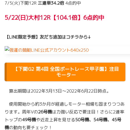
7/5(火)下関12R
三連単34.2倍
4点的中
5/22(日)大村12R【104.1倍】6点的中
【LINE限定予想】友だち追加はコチラから↓
【
下関G2
第4回 全国ボートレース甲子園
】注目
モーター
算出期間は2022年3月13日～2022年6月22日時点。
使用開始から約3か月が経過しモーター相場も固まりつつあ
ります。周年Vの
26号機
は力強い反応で要注目！さらに2連率
トップの
49号機
や近走上昇を見せる
50号機、54号機、45号
機
の動向も要チェック！