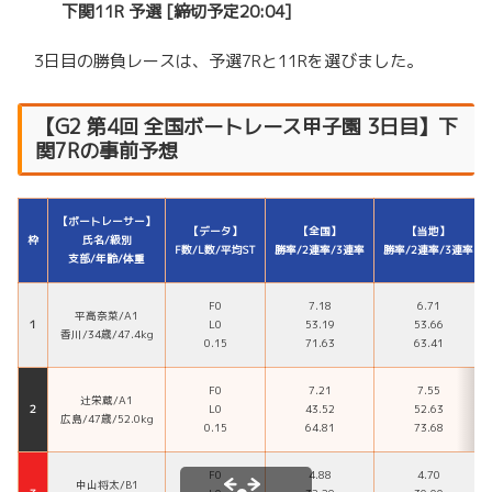
下関11R 予選 [締切予定20:04]
3日目の勝負レースは、予選7Rと11Rを選びました。
【
G2
第4回 全国ボートレース甲子園
3日目】下
関7Rの事前予想
【ボートレーサー】
【データ】
【全国】
【当地】
枠
氏名/級別
F数/L数/平均ST
勝率/2連率/3連率
勝率/2連率/3連率
支部/年齢/体重
F0
7.18
6.71
平高奈菜/A1
１
L0
53.19
53.66
香川/34歳/47.4kg
0.15
71.63
63.41
F0
7.21
7.55
辻栄蔵/A1
２
L0
43.52
52.63
広島/47歳/52.0kg
0.15
64.81
73.68
F0
4.88
4.70
中山将太/B1