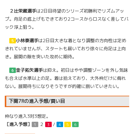
２
辻栄蔵選手
は2日目待望のシリーズ初勝利でリズムアッ
プ。舟足の底上げもできており2コースからロスなく差してバ
ック浮上狙う。
小林泰選手
は2日目大きな着となり調整の方向性は定め
５
きれていませんが、スタートも届いており徐々に舟足は上向
き。展開の隙を突いた攻めに期待。
金子拓矢選手
は抑え。初日はやや調整ゾーンを外し気味
６
も合えば水準以上の足。着は拾えており、大外枠だけに侮れ
ない。展開待ちになりそうですが的確に捌いていきたい。
下関7Rの進入予想/買い目
枠なり進入3対3想定。
［進入予想］
２
/
１
３
４
５
６