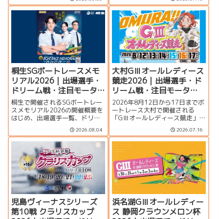
手一覧、シリーズ展望、ドリー
の特集ページです。出場選手一
ム戦、注目モーター、水面特
覧、シリーズ展望、ドリーム
徴、イベント情報まで詳しく紹
戦、注目モーター、水面特徴、
介します。
イベント情報まで詳しく紹介し
ます。
桐生SGボートレースメモ
大村GⅢオールレディース
リアル2026｜出場選手・
競走2026｜出場選手・ド
ドリーム戦・注目モータ
リーム戦・注目モータ
ー・イベント情報まとめ
ー・イベント情報まとめ
桐生で開催されるSGボートレー
2026年8月12日から17日までボ
スメモリアル2026の開催概要を
ートレース大村で開催される
はじめ、出場選手一覧、ドリー
「GⅢオールレディース競走」の
ム戦、注目モーター、水面特
特集ページです。シリーズ展
2026.08.04
2026.07.16
徴、イベント情報を詳しく紹
望、出場選手一覧、発祥地ドリ
介。峰竜太、毒島誠、定松勇樹
ーム、注目モーター、大村水面
らトップレーサーが集結する真
の攻略ポイント、イベント情報
夏のSGの見どころを徹底解説し
まで詳しく紹介します。
ます。
児島ヴィーナスシリーズ
浜名湖GⅢオールレディー
第10戦 クラリスカップ
ス 静岡クラウンメロン杯