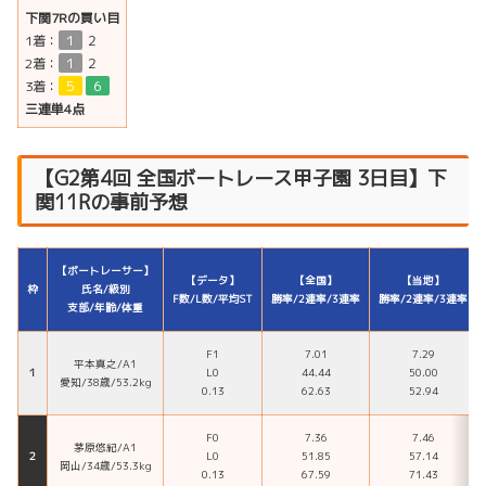
下関7Rの買い目
1着：
１
２
2着：
１
２
3着：
５
６
三連単4点
【
G2
第4回 全国ボートレース甲子園
3日目】下
関11Rの事前予想
【ボートレーサー】
【データ】
【全国】
【当地】
枠
氏名/級別
F数/L数/平均ST
勝率/2連率/3連率
勝率/2連率/3連率
支部/年齢/体重
F1
7.01
7.29
平本真之/A1
１
L0
44.44
50.00
愛知/38歳/53.2kg
0.13
62.63
52.94
F0
7.36
7.46
茅原悠紀/A1
２
L0
51.85
57.14
岡山/34歳/53.3kg
0.13
67.59
71.43