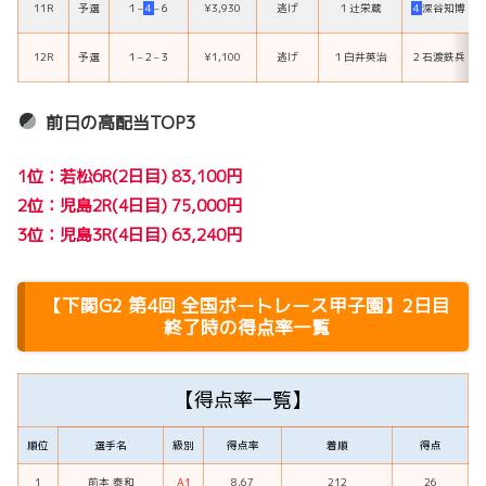
11R
予選
１
–
４
–
６
¥3,930
逃げ
１
辻栄蔵
４
深谷知博
12R
予選
１
–
２
–
３
¥1,100
逃げ
１
白井英治
２
石渡鉄兵
前日の高配当TOP3
1位：若松6R(2日目) 83,100円
2位：児島2R(4日目) 75,000円
3位：児島3R(4日目) 63,240円
【
下関G2
第4回 全国ボートレース甲子園
】2日目
終了時の得点率一覧
【得点率一覧】
順位
選手名
級別
得点率
着順
得点
1
前本 泰和
A1
8.67
212
26