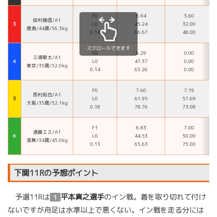
F0
6.94
5.60
田村隆信/A1
３
L0
45.24
32.00
徳島/44歳/56.3kg
0.14
66.67
48.00
スクロールできます
F0
6.29
0.00
三浦敬太/A1
４
L0
47.37
0.00
東京/35歳/52.0kg
0.14
65.26
0.00
F0
7.60
7.19
西村拓也/A1
５
L0
61.95
57.69
大阪/35歳/52.1kg
0.18
78.76
73.08
F1
6.83
7.00
遠藤エミ/A1
６
L0
44.53
50.00
滋賀/34歳/45.0kg
0.13
65.63
75.00
下関11Rの予想ポイント
予選11Rは
平本真之選手
のイン戦。着を取り切れて付け
１
ないですが舟足は水準以上で悪くない。イン戦を走る分には