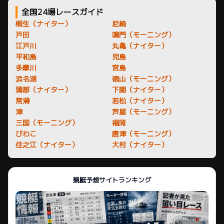
全国24場レースガイド
桐生（ナイター）
尼崎
戸田
鳴門（モーニング）
江戸川
丸亀（ナイター）
平和島
児島
多摩川
宮島
浜名湖
徳山（モーニング）
蒲郡（ナイター）
下関（ナイター）
常滑
若松（ナイター）
津
芦屋（モーニング）
三国（モーニング）
福岡
びわこ
唐津（モーニング）
住之江（ナイター）
大村（ナイター）
競艇予想サイトランキング