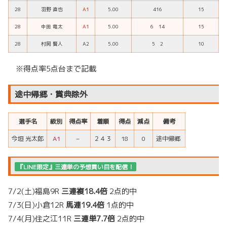
28
羽野 直也
A1
5.00
416
15
28
中田 竜太
A1
5.00
6 14
15
28
村岡 賢人
A2
5.00
5 2
10
※得点率5点台まで記載
途中帰郷・賞典除外
選手名
級別
得点率
着順
得点
減点
備考
今垣 光太郎
A1
–
２４３
18
0
途中帰郷
『LINE限定』三連単の予想買い目を配信！
7/2(土)福島9R
三連複18.4倍
2点的中
7/3(日)小倉12R
馬連19.4倍
1点的中
7/4(月)住之江11R
三連単7.7倍
2点的中