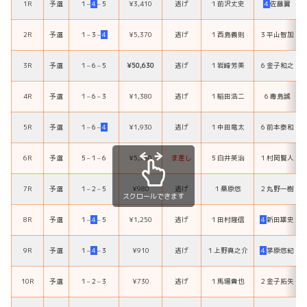
1R
予選
１
–
４
–
５
¥3,410
逃げ
１
前沢丈史
４
佐藤翼
2R
予選
１
–
３
–
４
¥5,370
逃げ
１
西島義則
３
平山智加
3R
予選
１
–
６
–
５
¥50,630
逃げ
１
岩崎芳美
６
金子和之
4R
予選
１
–
６
–
３
¥1,380
逃げ
１
稲田浩二
６
毒島誠
5R
予選
１
–
６
–
４
¥1,930
逃げ
１
中田竜太
６
前本泰和
6R
予選
５
–
１
–
６
¥5,730
ま差し
５
白井英治
１
村岡賢人
7R
予選
１
–
２
–
５
¥980
逃げ
１
桑原悠
２
丸野一樹
スクロールできます
8R
予選
１
–
４
–
５
¥1,250
逃げ
１
田村隆信
４
新田雄史
9R
予選
１
–
４
–
３
¥910
逃げ
１
上野真之介
４
茅原悠紀
10R
予選
１
–
２
–
３
¥730
逃げ
１
馬場貴也
２
金子拓矢