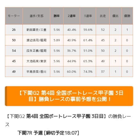
モーター
選手/支部
勝率
2連率
3連率
出走
優出
優勝
26
新田雄史/三重
5.96
40.4%
59.6%
52
2
1
50
渡辺浩司/福岡
5.89
40.9%
61.4%
45
2
0
54
瓜生正義/福岡
5.96
36.7%
51.0%
50
2
0
45
大池佑来/東京
5.96
44.9%
65.3%
49
1
0
49
平高奈菜/香川
5.96
60.0%
74.3%
37
1
0
【
下関G2
第4回 全国ボートレース甲子園
3日
目】勝負レースの事前予想を公開！
【下関G2
第4回 全国ボートレース甲子園 3日目
】の勝負レー
ス
下関7R 予選 [締切予定18:07]