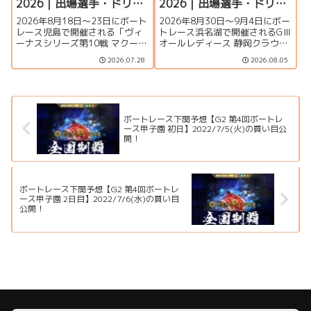
2026｜出場選手・ドリー
2026｜出場選手・ドリー
ム戦・注目モーター・イ
ム戦・注目モーター・イ
2026年8月18日～23日にボート
2026年8月30日～9月4日にボー
ベント情報まとめ
ベント情報まとめ
レース児島で開催される「ヴィ
トレース浜名湖で開催されるGⅢ
ーナスシリーズ第10戦 マクール
オールレディース 静岡クラウン
杯争奪第16回クラリスカップ」
メロン杯の特集ページです。出
2026.07.28
2026.08.05
の特集ページです。出場選手一
場選手一覧、シリーズ展望、ド
覧、シリーズ展望、ドリーム
リーム戦、注目モーター、水面
戦、注目モーター、イベント情
特徴、舟券攻略、アクセス情報
報まで詳しく紹介します。
を詳しく紹介します。
ボートレース下関予想【G2 第4回ボートレ
ース甲子園 初日】2022/7/5(火)の買い目公
開！
ボートレース下関予想【G2 第4回ボートレ
ース甲子園 2日目】2022/7/6(水)の買い目
公開！