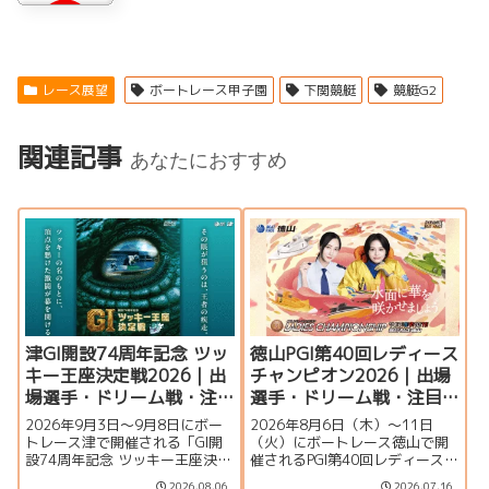
レース展望
ボートレース甲子園
下関競艇
競艇G2
関連記事
あなたにおすすめ
津GI開設74周年記念 ツッ
徳山PGI第40回レディース
キー王座決定戦2026｜出
チャンピオン2026｜出場
場選手・ドリーム戦・注
選手・ドリーム戦・注目
目モーター・イベント情
モーター・イベント情報
2026年9月3日〜9月8日にボー
2026年8月6日（木）～11日
報まとめ
まとめ
トレース津で開催される「GI開
（火）にボートレース徳山で開
設74周年記念 ツッキー王座決定
催されるPGI第40回レディースチ
戦」の特集ページです。出場選
ャンピオン（女子王座決定戦）
2026.08.06
2026.07.16