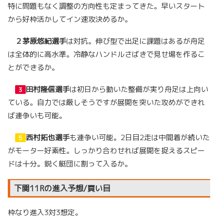
特に問題もなく調整の方向性も定まってきた。早いスタート
から好枠活かしてイン速攻決めるか。
２
茅原悠紀選手
は対抗。伸び型で出足に課題はあるが舟足
は全体的に高水準。冷静なハンドルさばきで見せ場を作るこ
とができるか。
田村隆信選手
は初日から動いた整備が実り舟足は上向い
３
ている。自力では厳しそうですが展開を突いた攻めができれ
ば連争いも可能。
西村拓也選手
も連争い可能。2日目2走は中間着が続いた
５
がモーター好素性。しっかり合わせれば展開を捉えるスピー
ドは十分。鋭く艇団に割って入るか。
下関11Rの進入予想/買い目
枠なり進入3対3想定。