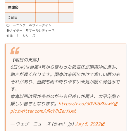
唐津⏲
2日目
⏲モーニング 🌅サマータイム
🌒ナイター 💖オールレディース
🍃ルーキーシリーズ
【明日の天気】
6日(水)は台風4号から変わった低気圧が関東沖に進み、
動きが遅くなります。関東は未明にかけて激しい雨のお
それがあり、昼間も雨の降りやすい天気が続く見込みで
す。
東海以西は雲が多めながらも日差しが届き、太平洋側で
厳しい暑さとなります。
https://t.co/30VK68Kvw8
pic.twitter.com/uRcWhZarXU
— ウェザーニュース (@wni_jp)
July 5, 2022