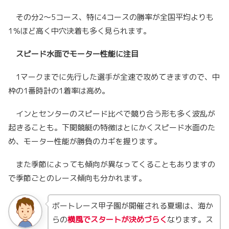
その分2～5コース、特に4コースの勝率が全国平均よりも
1％ほど高く中穴決着も多く見られます。
スピード水面でモーター性能に注目
1マークまでに先行した選手が全速で攻めてきますので、中
枠の1番時計の1着率は高め。
インとセンターのスピード比べで競り合う形も多く波乱が
起きることも。下関競艇の特徴はとにかくスピード水面のた
め、モーター性能が勝負のカギを握ります。
また季節によっても傾向が異なってくることもありますの
で季節ごとのレース傾向も分かれます。
ボートレース甲子園が開催される夏場は、海か
らの
横風でスタートが決めづらく
なります。ス