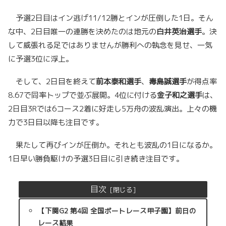
予選2日目はイン逃げ11/12勝とインが圧倒した1日。そん
な中、2日目唯一の連勝を決めたのは地元の
白井英治選手
。決
して威張れる足ではありませんが勝利への執念を見せ、一気
に予選3位に浮上。
そして、2日目を終えて
前本泰和選手
、
毒島誠選手
が得点率
8.67で同率トップで並ぶ展開。4位に付ける
金子和之選手
は、
2日目3Rでは6コース2着に好走し5万舟の波乱演出。上々の機
力で3日目以降も注目です。
果たして再びインが圧倒か。それとも波乱の1日になるか。
1日早い勝負駆けの予選3日目に引き続き注目です。
目次
【下関G2 第4回 全国ボートレース甲子園】前日の
レース結果