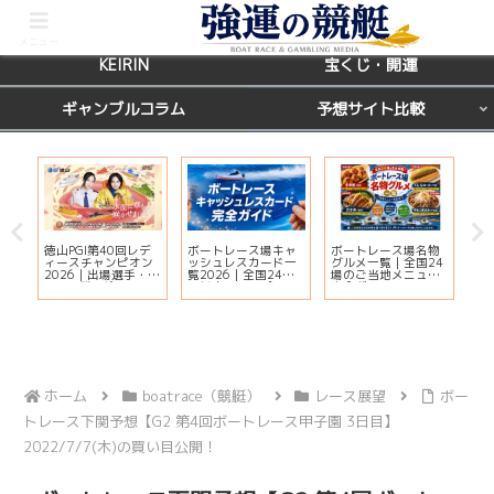
BOATRACE
レース場ガイド
メニュー
KEIRIN
宝くじ・開運
ギャンブルコラム
予想サイト比較
徳山PGI第40回レデ
ボートレース場キャ
ボートレース場名物
【
ィースチャンピオン
ッシュレスカード一
グルメ一覧｜全国24
天
ー
2026｜出場選手・ド
覧2026｜全国24場
場のご当地メニュー
運
ッ
リーム戦・注目モー
の対応状況・ポイン
完全ガイド
鑑
ター・イベント情報
ト還元・入会方法ま
覧
まとめ
とめ
ホーム
boatrace（競艇）
レース展望
ボー
トレース下関予想【G2 第4回ボートレース甲子園 3日目】
2022/7/7(木)の買い目公開！