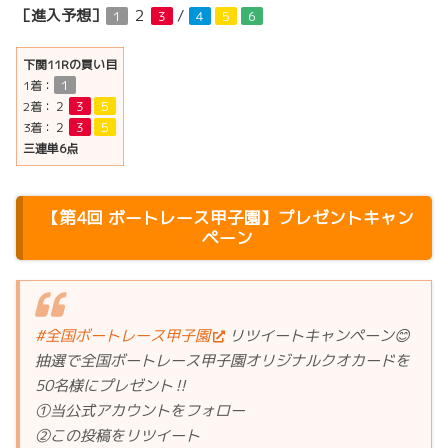
［進入予想］
２
/
１
３
４
５
６
下関11Rの買い目
1着：
１
2着：
２
３
５
3着：
２
３
５
三連単6点
【第4回 ボートレース甲子園】プレゼントキャン
ペーン
#全国ボートレース甲子園
リツイートキャンペーン😊
抽選で全国ボートレース甲子園オリジナルクオカードを
50名様にプレゼント‼️
①当公式アカウントをフォロー
②この投稿をリツイート