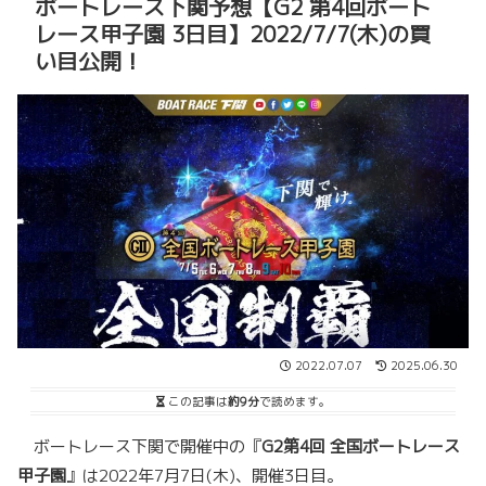
ボートレース下関予想【G2 第4回ボート
レース甲子園 3日目】2022/7/7(木)の買
い目公開！
2022.07.07
2025.06.30
この記事は
約9分
で読めます。
ボートレース下関で開催中の『
G2
第4回 全国ボートレース
甲子園
』は2022年7月7日(木)、開催3日目。