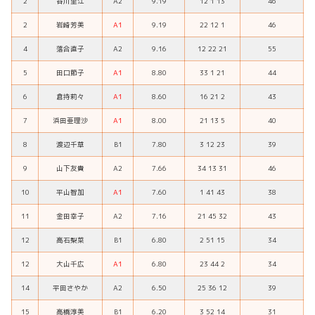
2
谷川里江
A2
9.19
12 1 13
46
2
岩崎芳美
A1
9.19
22 12 1
46
4
落合直子
A2
9.16
12 22 21
55
5
田口節子
A1
8.80
33 1 21
44
6
倉持莉々
A1
8.60
16 21 2
43
7
浜田亜理沙
A1
8.00
21 13 5
40
8
渡辺千草
B1
7.80
3 12 23
39
9
山下友貴
A2
7.66
34 13 31
46
10
平山智加
A1
7.60
1 41 43
38
11
金田幸子
A2
7.16
21 45 32
43
12
高石梨菜
B1
6.80
2 51 15
34
12
大山千広
A1
6.80
23 44 2
34
14
平田さやか
A2
6.50
25 36 12
39
15
高橋淳美
B1
6.20
3 52 14
31