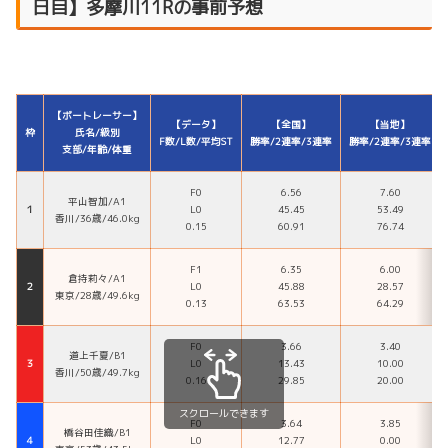
日目】多摩川11Rの事前予想
【ボートレーサー】
【データ】
【全国】
【当地】
枠
氏名/級別
F数/L数/平均ST
勝率/2連率/3連率
勝率/2連率/3連率
支部/年齢/体重
F0
6.56
7.60
平山智加/A1
１
L0
45.45
53.49
香川/36歳/46.0kg
0.15
60.91
76.74
F1
6.35
6.00
倉持莉々/A1
２
L0
45.88
28.57
東京/28歳/49.6kg
0.13
63.53
64.29
F0
3.66
3.40
道上千夏/B1
３
L0
13.43
10.00
香川/50歳/49.7kg
0.16
29.85
20.00
スクロールできます
F0
3.64
3.85
橋谷田佳織/B1
４
L0
12.77
0.00