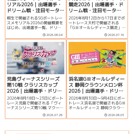
リアル2026｜出場選手・
競走2026｜出場選手・ド
ドリーム戦・注目モータ
リーム戦・注目モータ
ー・イベント情報まとめ
ー・イベント情報まとめ
桐生で開催されるSGボートレー
2026年8月12日から17日までボ
スメモリアル2026の開催概要を
ートレース大村で開催される
はじめ、出場選手一覧、ドリー
「GⅢオールレディース競走」の
ム戦、注目モーター、水面特
特集ページです。シリーズ展
2026.08.04
2026.07.16
徴、イベント情報を詳しく紹
望、出場選手一覧、発祥地ドリ
介。峰竜太、毒島誠、定松勇樹
ーム、注目モーター、大村水面
らトップレーサーが集結する真
の攻略ポイント、イベント情報
夏のSGの見どころを徹底解説し
まで詳しく紹介します。
ます。
児島ヴィーナスシリーズ
浜名湖GⅢオールレディー
第10戦 クラリスカップ
ス 静岡クラウンメロン杯
2026｜出場選手・ドリー
2026｜出場選手・ドリー
ム戦・注目モーター・イ
ム戦・注目モーター・イ
2026年8月18日～23日にボート
2026年8月30日～9月4日にボー
ベント情報まとめ
ベント情報まとめ
レース児島で開催される「ヴィ
トレース浜名湖で開催されるGⅢ
ーナスシリーズ第10戦 マクール
オールレディース 静岡クラウン
杯争奪第16回クラリスカップ」
メロン杯の特集ページです。出
2026.07.28
2026.08.05
の特集ページです。出場選手一
場選手一覧、シリーズ展望、ド
覧、シリーズ展望、ドリーム
リーム戦、注目モーター、水面
戦、注目モーター、イベント情
特徴、舟券攻略、アクセス情報
報まで詳しく紹介します。
を詳しく紹介します。