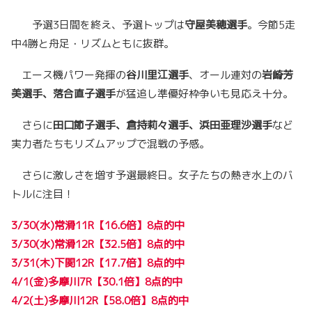
予選3日間を終え、予選トップは
守屋美穂選手
。今節5走
中4勝と舟足・リズムともに抜群。
エース機パワー発揮の
谷川里江選手
、オール連対の
岩崎芳
美選手、落合直子選手
が猛追し準優好枠争いも見応え十分。
さらに
田口節子選手、倉持莉々選手、浜田亜理沙選手
など
実力者たちもリズムアップで混戦の予感。
さらに激しさを増す予選最終日。女子たちの熱き水上のバ
トルに注目！
3/30(水)常滑11R【16.6倍
】
8点的中
3/30(水)常滑12R
【
32.5倍
】
8点
的中
3/31(木)下関12R
【
17.7倍
】
8点
的中
4/1(金)多摩川7R【30.1倍】8点的中
4/2(土)多摩川12R【58.0倍】8点的中