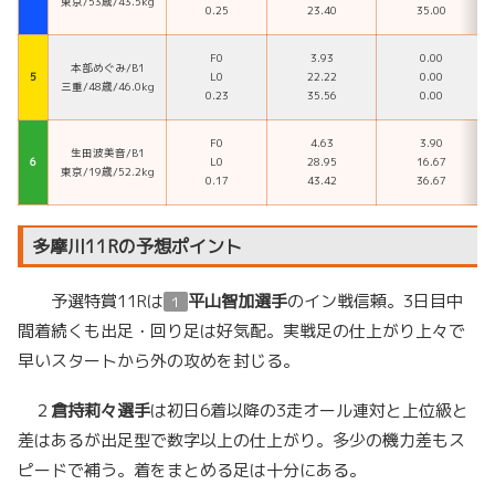
東京/53歳/43.5kg
0.25
23.40
35.00
F0
3.93
0.00
本部めぐみ/B1
５
L0
22.22
0.00
三重/48歳/46.0kg
0.23
35.56
0.00
F0
4.63
3.90
生田波美音/B1
６
L0
28.95
16.67
東京/19歳/52.2kg
0.17
43.42
36.67
多摩川11Rの予想ポイント
予選特賞11Rは
平山智加選手
のイン戦信頼。3日目中
１
間着続くも出足・回り足は好気配。実戦足の仕上がり上々で
早いスタートから外の攻めを封じる。
２
倉持莉々選手
は初日6着以降の3走オール連対と上位級と
差はあるが出足型で数字以上の仕上がり。多少の機力差もス
ピードで補う。着をまとめる足は十分にある。