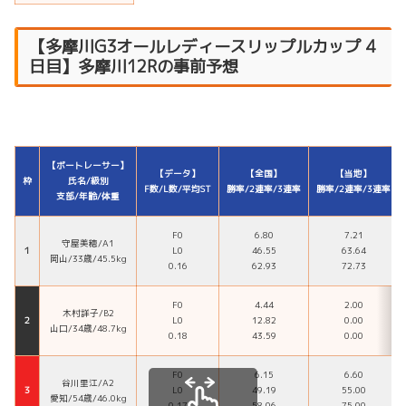
【
多摩川
G3オールレディースリップルカップ
4
日目】多摩川12Rの事前予想
【ボートレーサー】
【データ】
【全国】
【当地】
枠
氏名/級別
F数/L数/平均ST
勝率/2連率/3連率
勝率/2連率/3連率
支部/年齢/体重
F0
6.80
7.21
守屋美穂/A1
１
L0
46.55
63.64
岡山/33歳/45.5kg
0.16
62.93
72.73
F0
4.44
2.00
木村詳子/B2
２
L0
12.82
0.00
山口/34歳/48.7kg
0.18
43.59
0.00
F0
6.15
6.60
谷川里江/A2
３
L0
49.19
55.00
愛知/54歳/46.0kg
0.17
58.06
75.00