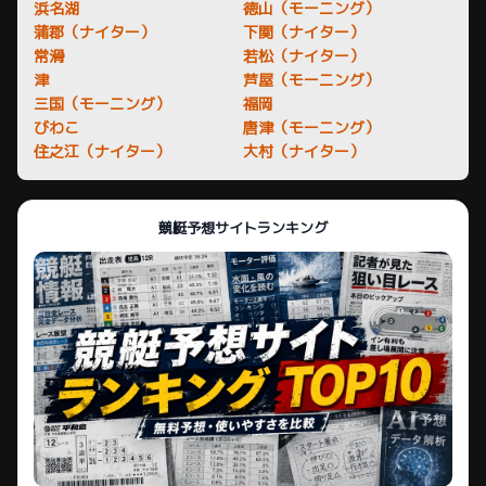
浜名湖
徳山（モーニング）
蒲郡（ナイター）
下関（ナイター）
常滑
若松（ナイター）
津
芦屋（モーニング）
三国（モーニング）
福岡
びわこ
唐津（モーニング）
住之江（ナイター）
大村（ナイター）
競艇予想サイトランキング