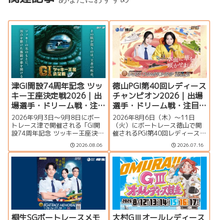
津GI開設74周年記念 ツッ
徳山PGI第40回レディース
キー王座決定戦2026｜出
チャンピオン2026｜出場
場選手・ドリーム戦・注
選手・ドリーム戦・注目
目モーター・イベント情
モーター・イベント情報
2026年9月3日〜9月8日にボー
2026年8月6日（木）～11日
報まとめ
まとめ
トレース津で開催される「GI開
（火）にボートレース徳山で開
設74周年記念 ツッキー王座決定
催されるPGI第40回レディースチ
戦」の特集ページです。出場選
ャンピオン（女子王座決定戦）
2026.08.06
2026.07.16
手一覧、シリーズ展望、ドリー
の特集ページです。出場選手一
ム戦、注目モーター、水面特
覧、シリーズ展望、ドリーム
徴、イベント情報まで詳しく紹
戦、注目モーター、水面特徴、
介します。
イベント情報まで詳しく紹介し
ます。
桐生SGボートレースメモ
大村GⅢオールレディース