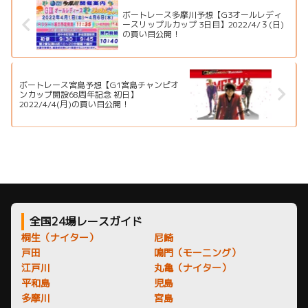
ボートレース多摩川予想【G3オールレディ
ースリップルカップ 3日目】2022/4/３(日)
の買い目公開！
ボートレース宮島予想【G1宮島チャンピオ
ンカップ開設68周年記念 初日】
2022/4/4(月)の買い目公開！
全国24場レースガイド
桐生（ナイター）
尼崎
戸田
鳴門（モーニング）
江戸川
丸亀（ナイター）
平和島
児島
多摩川
宮島