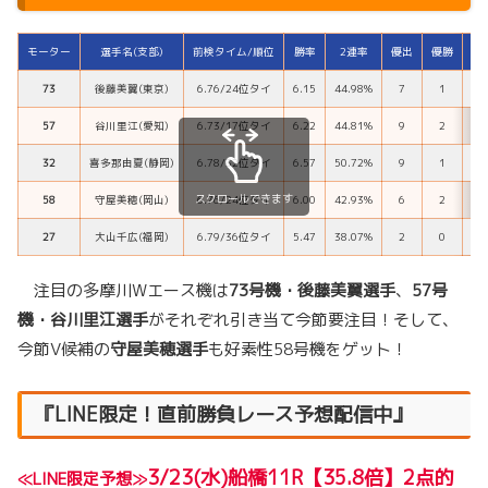
モーター
選手名(支部)
前検タイム/順位
勝率
2連率
優出
優勝
73
後藤美翼(東京)
6.76/24位タイ
6.15
44.98%
7
1
57
谷川里江(愛知)
6.73/17位タイ
6.22
44.81%
9
2
W
32
喜多那由夏(静岡)
6.78/32位タイ
6.57
50.72%
9
1
スクロールできます
58
守屋美穂(岡山)
6.76/24位タイ
6.00
42.93%
6
2
27
大山千広(福岡)
6.79/36位タイ
5.47
38.07%
2
0
注目の多摩川Wエース機は
73号機・後藤美翼選手
、
57号
機・谷川里江選手
がそれぞれ引き当て今節要注目！そして、
今節V候補の
守屋美穂選手
も好素性58号機をゲット！
『LINE限定！直前勝負レース予想配信中』
3/23(水)船橋11R【35.8倍
】
2点的
≪LINE限定予想
≫