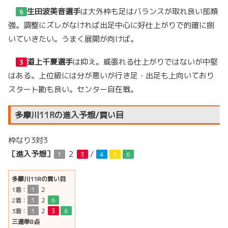
生田波美音選手
は大外枠も足はバランスが取れ良い部類
６
強。調整にズレがなければ出足中心に好仕上がりで的確に捌
いていきたい。うまく展開が向けば。
道上千夏選手
は抑え。威張れる仕上がりではないが中堅
３
はある。上位級には分が悪いが行き足・出足も上向いており
スタート勘も良い。センター自在戦。
多摩川11Rの進入予想/買い目
枠なり3対3
［進入予想］
２
/
１
３
４
５
６
多摩川11Rの買い目
1着：
１
２
2着：
１
２
６
3着：
１
２
３
６
三連単8点