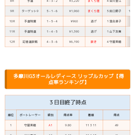
8R
予選
４
–
３
–
２
¥3,220
まくり差
４
谷川里江
３
9R
ターゲット9
５
–
１
–
６
¥1,960
まくり差
５
田口節子
１
平
10R
予選特賞
１
–
５
–
４
¥960
逃げ
１
落合直子
５
11R
予選特選
１
–
４
–
５
¥1,590
逃げ
１
山下友貴
４
12R
記者選抜戦
４
–
３
–
６
¥6,190
抜き
４
守屋美穂
３
多摩川
G3オールレディース リップルカップ
【得
点率ランキング】
３日目終了時点
順位
ボートレーサー
級別
得点率
着順
得点
1
守屋美穂
A1
9.80
11 3 11
49