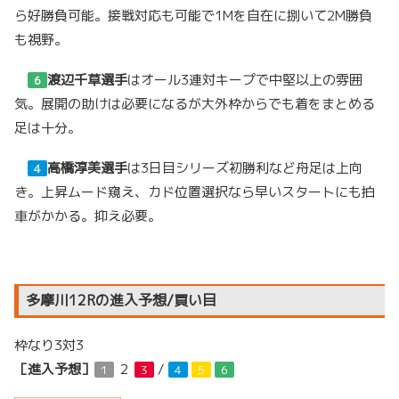
ら好勝負可能。接戦対応も可能で1Mを自在に捌いて2M勝負
も視野。
渡辺千草選手
はオール3連対キープで中堅以上の雰囲
６
気。展開の助けは必要になるが大外枠からでも着をまとめる
足は十分。
高橋淳美選手
は3日目シリーズ初勝利など舟足は上向
４
き。上昇ムード窺え、カド位置選択なら早いスタートにも拍
車がかかる。抑え必要。
多摩川12Rの進入予想/買い目
枠なり3対3
［進入予想］
２
/
１
３
４
５
６