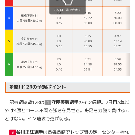
スクロールできます
F0
5.16
7.20
高橋淳美/B1
４
L0
32.22
50.00
大阪/58歳/46.0kg
0.19
50.00
80.00
F0
5.55
4.97
今井裕梨/B1
５
L0
40.00
37.14
群馬/38歳/45.0kg
0.15
54.55
45.71
F0
5.71
5.59
渡辺千草/B1
６
L0
34.58
29.55
東京/58歳/47.1kg
0.16
59.81
54.55
多摩川12Rの予想ポイント
記者選抜戦12Rは
守屋美穂選手
のイン信頼。2日目3着以
１
外は4勝とコース不問で強さを見せる。舟足も力強く負けるこ
とはない。イン速攻で逃げ切る。
谷川里江選手
は良機良艇でトップ級の足。センター枠な
３