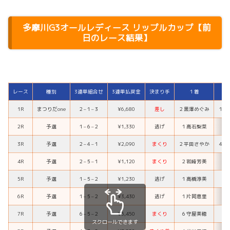
多摩川
G3オールレディース リップルカップ
【前
日のレース結果】
レース
種別
3連単組合せ
3連単払戻金
決まり手
１着
1R
まつりだone
２
–
１
–
３
¥6,680
差し
２
黒澤めぐみ
１
中
2R
予選
１
–
６
–
２
¥1,330
逃げ
１
高石梨菜
６
3R
予選
２
–
４
–
１
¥2,090
まくり
２
平田さやか
４
生
4R
予選
２
–
５
–
１
¥1,120
まくり
２
岩崎芳美
５
5R
予選
１
–
５
–
２
¥1,230
逃げ
１
高橋淳美
５
6R
予選
１
–
５
–
２
¥3,430
逃げ
１
片岡恵里
５
7R
予選
６
–
５
–
２
¥5,450
まくり
６
守屋美穂
５
スクロールできます