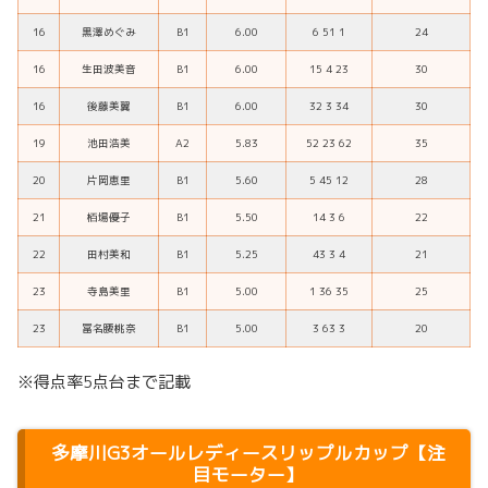
16
黒澤めぐみ
B1
6.00
6 51 1
24
16
生田波美音
B1
6.00
15 4 23
30
16
後藤美翼
B1
6.00
32 3 34
30
19
池田浩美
A2
5.83
52 23 62
35
20
片岡恵里
B1
5.60
5 45 12
28
21
栢場優子
B1
5.50
14 3 6
22
22
田村美和
B1
5.25
43 3 4
21
23
寺島美里
B1
5.00
1 36 35
25
23
冨名腰桃奈
B1
5.00
3 63 3
20
※得点率5点台まで記載
多摩川
G3オールレディースリップルカップ
【注
目モーター】