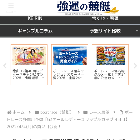
BOATRACE
レース場ガイド
メニュー
KEIRIN
宝くじ・開運
ギャンブルコラム
予想サイト比較
徳山PGI第40回レデ
ボートレース場キャ
ボートレース場名物
【
ィースチャンピオン
ッシュレスカード一
グルメ一覧｜全国24
天
ー
2026｜出場選手・ド
覧2026｜全国24場
場のご当地メニュー
運
ッ
リーム戦・注目モー
の対応状況・ポイン
完全ガイド
鑑
ター・イベント情報
ト還元・入会方法ま
覧
まとめ
とめ
ホーム
boatrace（競艇）
レース展望
ボー
トレース多摩川予想【G3オールレディースリップルカップ 4日目】
2022/4/4(月)の買い目公開！