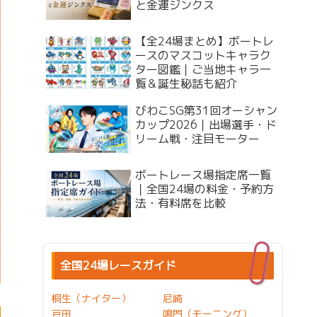
と金運ジンクス
【全24場まとめ】ボートレ
ースのマスコットキャラク
ター図鑑｜ご当地キャラ一
覧＆誕生秘話も紹介
びわこSG第31回オーシャン
カップ2026｜出場選手・ド
リーム戦・注目モーター
ボートレース場指定席一覧
｜全国24場の料金・予約方
法・有料席を比較
全国24場レースガイド
桐生（ナイター）
尼崎
戸田
鳴門（モーニング）