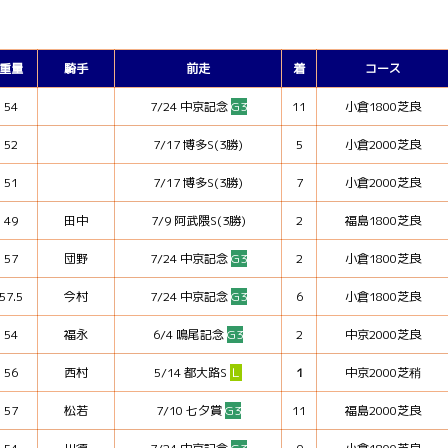
重量
騎手
前走
着
コース
54
7/24 中京記念
G3
11
小倉1800芝良
52
7/17 博多S(3勝)
5
小倉2000芝良
51
7/17 博多S(3勝)
7
小倉2000芝良
49
田中
7/9 阿武隈S(3勝)
2
福島1800芝良
57
団野
7/24 中京記念
G3
2
小倉1800芝良
57.5
今村
7/24 中京記念
G3
6
小倉1800芝良
54
福永
6/4 鳴尾記念
G3
2
中京2000芝良
56
西村
5/14 都大路S
Ｌ
1
中京2000芝稍
57
松若
7/10 七夕賞
G3
11
福島2000芝良