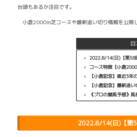
台頭もあるか注目です。
小倉2000m芝コースや最新追い切り情報を公開
目
2022.8/14(日)【第
コース特徴【小倉200
【小倉記念】直近3年
【小倉記念】最新追い
《プロの競馬予想》馬
2022.8/14(日)【