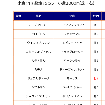
小倉11R 発走15:35 小倉2000m(芝・右)
馬番
馬名
父名
性齢
アーデントリー
エイシンフラッシュ
牡6
イロゴトシ
ヴァンセンヌ
牡5
ウインリブルマン
エピファネイア
牡4
エターナルヴィテス
トゥザグローリー
牡6
カテドラル
ハーツクライ
牡6
カデナ
ディープインパクト
牡8
ジェラルディーナ
モーリス
牝4
シフルマン
ハービンジャー
牡6
ショウナンバルディ
キングズベスト
牡6