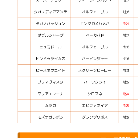
スーパーフェザー
ディープインパクト
セ7
タガノディアマンテ
オルフェーヴル
牡6
タガノパッション
キングカメハメハ
牝4
ダブルシャープ
ベーカバド
牡7
ヒュミドール
オルフェーヴル
セ6
ヒンドゥタイムズ
ハービンジャー
セ6
ピースオブエイト
スクリーンヒーロー
牡3
プリマヴィスタ
ハーツクライ
牡5
マリアエレーナ
クロフネ
牝4
ムジカ
エピファネイア
牝5
モズナガレボシ
グランプリボス
牡5