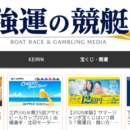
KEIRIN
宝くじ・開運
う
江戸川GⅢ第35回アサヒ
【2026年版】サマージ
管
ビールカップ2026｜出
ャンボ宝くじはいつ買
場選手・注目モーター・
う？開運日・買い方・連
イベント情報まとめ
番とバラの違いを徹底解