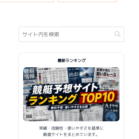
報まとめ
最新ランキング
実績・信頼性・使いやすさを基準に
厳選サイトをまとめています。